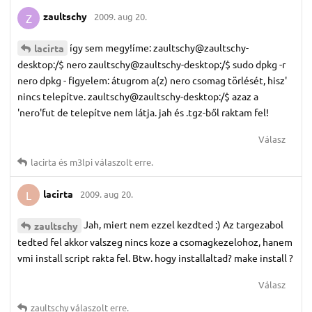
zaultschy
2009. aug 20.
Z
így sem megy!íme: zaultschy@zaultschy-
lacirta
desktop:/$ nero zaultschy@zaultschy-desktop:/$ sudo dpkg -r
nero dpkg - figyelem: átugrom a(z) nero csomag törlését, hisz'
nincs telepítve. zaultschy@zaultschy-desktop:/$ azaz a
'nero'fut de telepítve nem látja. jah és .tgz-ből raktam fel!
Válasz
lacirta
és
m3lpi
válaszolt erre.
lacirta
2009. aug 20.
L
Jah, miert nem ezzel kezdted :) Az targezabol
zaultschy
tedted fel akkor valszeg nincs koze a csomagkezelohoz, hanem
vmi install script rakta fel. Btw. hogy installaltad? make install ?
Válasz
zaultschy
válaszolt erre.