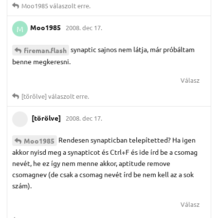
Moo1985
válaszolt erre.
Moo1985
2008. dec 17.
M
synaptic sajnos nem látja, már próbáltam
fireman.​flash
benne megkeresni.
Válasz
[törölve]
válaszolt erre.
[törölve]
2008. dec 17.
Rendesen synapticban telepítetted? Ha igen
Moo1985
akkor nyisd meg a synapticot és Ctrl+F és ide írd be a csomag
nevét, he ez így nem menne akkor, aptitude remove
csomagnev (de csak a csomag nevét írd be nem kell az a sok
szám).
Válasz