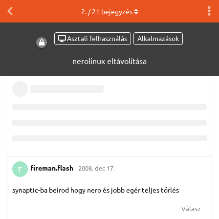
2
. /
21
bejegyzés
Asztali felhasználás
Alkalmazások
nerolinux eltávolítása
fireman.​flash
2008. dec 17.
F
synaptic-ba beírod hogy nero és jobb egér teljes törlés
Válasz