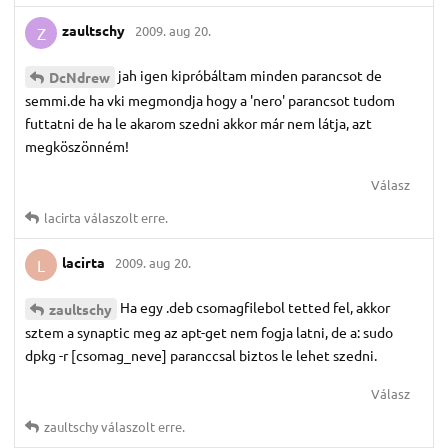
zaultschy
2009. aug 20.
Z
jah igen kipróbáltam minden parancsot de
DcNdrew
semmi.de ha vki megmondja hogy a 'nero' parancsot tudom
futtatni de ha le akarom szedni akkor már nem látja, azt
megköszönném!
Válasz
lacirta
válaszolt erre.
lacirta
2009. aug 20.
L
Ha egy .deb csomagfilebol tetted fel, akkor
zaultschy
sztem a synaptic meg az apt-get nem fogja latni, de a: sudo
dpkg -r [csomag_neve] paranccsal biztos le lehet szedni.
Válasz
zaultschy
válaszolt erre.