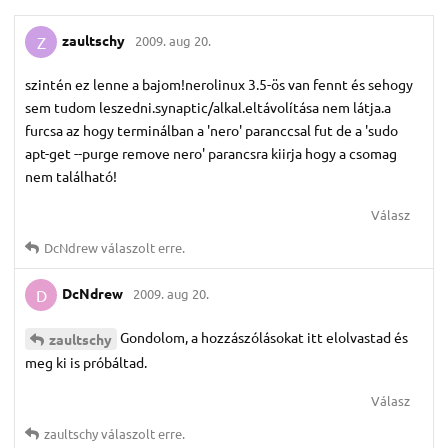
zaultschy
2009. aug 20.
Z
szintén ez lenne a bajom!nerolinux 3.5-ös van fennt és sehogy
sem tudom leszedni.synaptic/alkal.eltávolítása nem látja.a
furcsa az hogy terminálban a 'nero' paranccsal fut de a 'sudo
apt-get --purge remove nero' parancsra kiirja hogy a csomag
nem található!
Válasz
DcNdrew
válaszolt erre.
DcNdrew
2009. aug 20.
D
Gondolom, a hozzászólásokat itt elolvastad és
zaultschy
meg ki is próbáltad.
Válasz
zaultschy
válaszolt erre.