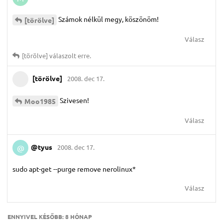
Számok nélkül megy, köszönöm!
[törölve]
Válasz
[törölve]
válaszolt erre.
[törölve]
2008. dec 17.
Szivesen!
Moo1985
Válasz
@tyus
2008. dec 17.
@
sudo apt-get --purge remove nerolinux*
Válasz
ENNYIVEL KÉSŐBB:
8 HÓNAP