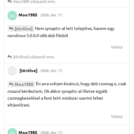
Moo1985
válaszolt erre.
Moo1985
2008. dec 17.
M
Nem synaptic-al lett telepítve, hanem egy
[törölve]
nerolinux-3.0.0.0-x86.deb fileból
Válasz
[törölve]
válaszolt erre.
[törölve]
2008. dec 17.
Én arra voltam kíváncsi, hogy deb csomag e, csak
Moo1985
rosszul kérdeztem. Ok akkor synaptic-al illetve egyéb
csomagkezelővel a fent leírt módszer szerint lehet
eltávolítani.
Válasz
Moo1985
2008. dec 17.
M