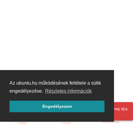
Az ubuntu.hu működésének feltétele a sütik
engedélyezése.
Részletes információk
Engedélyezem
Hoppá! Valami hiba történt. Frissítse az oldalt és próbálja meg újra.
Bejelentkezés
Főoldal
Címkék