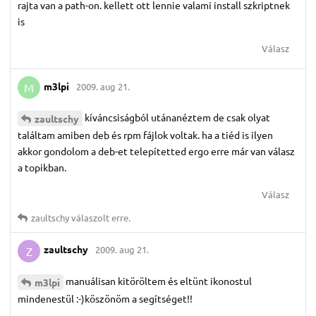
rajta van a path-on. kellett ott lennie valami install szkriptnek
is
Válasz
m3lpi
2009. aug 21.
M
kíváncsiságból utánanéztem de csak olyat
zaultschy
találtam amiben deb és rpm fájlok voltak. ha a tiéd is ilyen
akkor gondolom a deb-et telepítetted ergo erre már van válasz
a topikban.
Válasz
zaultschy
válaszolt erre.
zaultschy
2009. aug 21.
Z
manuálisan kitöröltem és eltünt ikonostul
m3lpi
mindenestül :-)köszönöm a segítséget!!