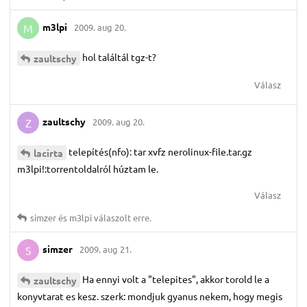
m3lpi
2009. aug 20.
M
hol találtál tgz-t?
zaultschy
Válasz
zaultschy
2009. aug 20.
Z
telepítés(nfo): tar xvfz nerolinux-file.tar.gz
lacirta
m3lpi!:torrentoldalról húztam le.
Válasz
simzer
és
m3lpi
válaszolt erre.
simzer
2009. aug 21.
S
Ha ennyi volt a "telepites", akkor torold le a
zaultschy
konyvtarat es kesz. szerk: mondjuk gyanus nekem, hogy megis