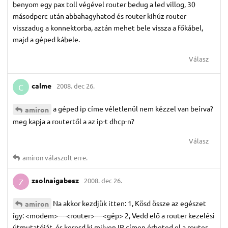
benyom egy pax toll végével router bedug a led villog, 30
másodperc után abbahagyhatod és router kihúz router
visszadug a konnektorba, aztán mehet bele vissza a főkábel,
majd a géped kábele.
Válasz
calme
2008. dec 26.
C
a géped ip címe véletlenül nem kézzel van beírva?
amiron
meg kapja a routertől a az ip-t dhcp-n?
Válasz
amiron
válaszolt erre.
zsolnaigabesz
2008. dec 26.
Z
Na akkor kezdjük itten: 1, Kösd össze az egészet
amiron
így: <modem>----<router>----<gép> 2, Vedd elő a router kezelési
útmutatóját, és keresd ki milyen IP címen érheted el a router