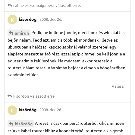
calme
és
zsolnaigabesz
válaszolt erre.
kisördög
2008. dec 26.
K
Pedig be kellene jönnie, mert linux és win alatt is
amiron
bejön nálam. Tedd azt, amit a többiek mondanak. Illetve az
ubuntuban a hálózati kapcsolatoknál valahol szerepel egy
alapértelmezett árjáró rész, azzal az ip címmel be kell jönnie a
eouter admin felületének. Ha mégsem, akkor reseteld a
routert, nálam reset után simán bejött a címen a böngészőben
az admin felület.
Válasz
kisördög
válaszolt erre.
kisördög
2008. dec 26.
K
A reset is csak pár perc: routerből kihúz minden
kisördög
szürke kábel router kihúz a konnektorból routeren a kis gomb