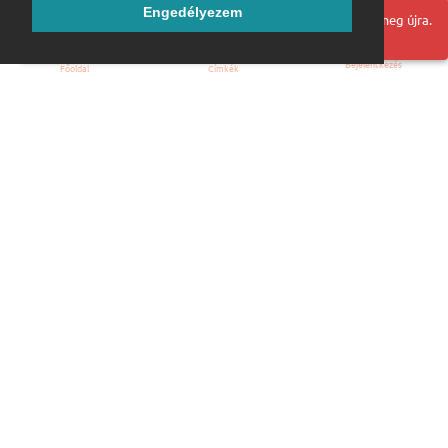
Engedélyezem
Hoppá! Valami hiba történt. Frissítse az oldalt és próbálja meg újra.
Bejelentkezés
Főoldal
Címkék
Kezdőoldal
Blog
ÁSZF
Szabályzat
Kapcsolat
ubuntu.hu :: Magyar Ubuntu Közösség
© 2007 – 2026
Önkéntes segítők:
Megtekintés