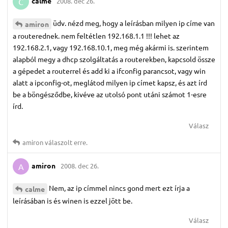
calme
2008. dec 26.
C
üdv. nézd meg, hogy a leírásban milyen ip címe van
amiron
a routerednek. nem feltétlen 192.168.1.1 !!! lehet az
192.168.2.1, vagy 192.168.10.1, meg még akármi is. szerintem
alapból megy a dhcp szolgáltatás a routerekben, kapcsold össze
a gépedet a routerrel és add ki a ifconfig parancsot, vagy win
alatt a ipconfig-ot, meglátod milyen ip címet kapsz, és azt írd
be a böngésződbe, kivéve az utolsó pont utáni számot 1-esre
írd.
Válasz
amiron
válaszolt erre.
amiron
2008. dec 26.
A
Nem, az ip címmel nincs gond mert ezt írja a
calme
leírásában is és winen is ezzel jött be.
Válasz