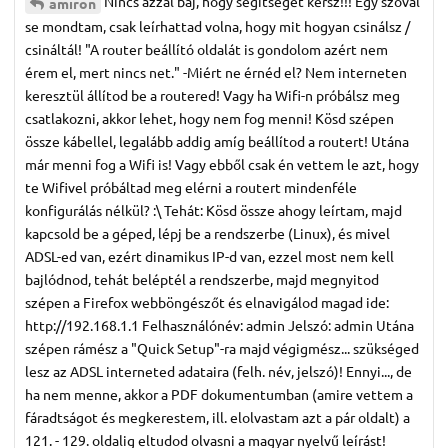
Nincs azzal baj, hogy segítséget kérsz!!! Egy szóval
amiron
se mondtam, csak leírhattad volna, hogy mit hogyan csinálsz /
csináltál! "A router beállító oldalát is gondolom azért nem
érem el, mert nincs net." -Miért ne érnéd el? Nem interneten
keresztül állítod be a routered! Vagy ha Wifi-n próbálsz meg
csatlakozni, akkor lehet, hogy nem fog menni! Kösd szépen
össze kábellel, legalább addig amíg beállítod a routert! Utána
már menni fog a Wifi is! Vagy ebből csak én vettem le azt, hogy
te Wifivel próbáltad meg elérni a routert mindenféle
konfigurálás nélkül? :\ Tehát: Kösd össze ahogy leírtam, majd
kapcsold be a géped, lépj be a rendszerbe (Linux), és mivel
ADSL-ed van, ezért dinamikus IP-d van, ezzel most nem kell
bajlódnod, tehát beléptél a rendszerbe, majd megnyitod
szépen a Firefox webböngészőt és elnavigálod magad ide:
http://192.168.1.1 Felhasználónév: admin Jelszó: admin Utána
szépen rámész a "Quick Setup"-ra majd végigmész... szükséged
lesz az ADSL interneted adataira (felh. név, jelszó)! Ennyi..., de
ha nem menne, akkor a PDF dokumentumban (amire vettem a
fáradtságot és megkerestem, ill. elolvastam azt a pár oldalt) a
121. - 129. oldalig eltudod olvasni a magyar nyelvű leírást!