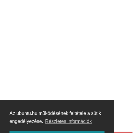
Az ubuntu.hu működésének feltétele a sütik
engedélyezése.
Részletes információk