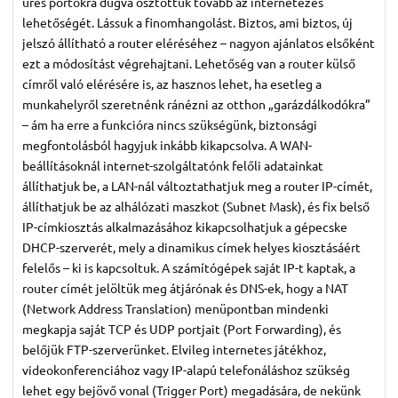
üres portokra dugva osztottuk tovább az internetezés
lehetőségét. Lássuk a finomhangolást. Biztos, ami biztos, új
jelszó állítható a router eléréséhez – nagyon ajánlatos elsőként
ezt a módosítást végrehajtani. Lehetőség van a router külső
címről való elérésére is, az hasznos lehet, ha esetleg a
munkahelyről szeretnénk ránézni az otthon „garázdálkodókra”
– ám ha erre a funkcióra nincs szükségünk, biztonsági
megfontolásból hagyjuk inkább kikapcsolva. A WAN-
beállításoknál internet-szolgáltatónk felőli adatainkat
állíthatjuk be, a LAN-nál változtathatjuk meg a router IP-címét,
állíthatjuk be az alhálózati maszkot (Subnet Mask), és fix belső
IP-címkiosztás alkalmazásához kikapcsolhatjuk a gépecske
DHCP-szerverét, mely a dinamikus címek helyes kiosztásáért
felelős – ki is kapcsoltuk. A számítógépek saját IP-t kaptak, a
router címét jelöltük meg átjárónak és DNS-ek, hogy a NAT
(Network Address Translation) menüpontban mindenki
megkapja saját TCP és UDP portjait (Port Forwarding), és
belőjük FTP-szerverünket. Elvileg internetes játékhoz,
videokonferenciához vagy IP-alapú telefonáláshoz szükség
lehet egy bejövő vonal (Trigger Port) megadására, de nekünk