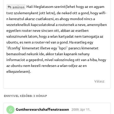
Haii Meglatasom szerint(lehet hogy az en agyam
amiron
torz szulemenykent jott letre), de neked ott a gond, hogy wifi-
n keresztul akarsz csatlakozni, es ahogy mondod nincs a
vezeteknelkuli kapcsolatoknal a routernek a neve, amennyiben
egyetlen router neve sincsen ott, abban az esetben
valoszinunek latom, hogy a wlan kartyadat nem tamogatja az
ubuntu, es nem a router-rel van a gond. Ha esetleg egy
`ifconfig` kimenetet illetve egy `lspci` parancs kimenetet
bemasolnad nekunk ide, akkor talan kapnank nehany
informaciot a gepedrol, mivel valoszinuleg ott van a hiba, hogy
az ubuntu nem kezeli rendesen a wlan-od(ez az en
elkepzelesem).
Válasz
ENNYIVEL KÉSŐBB:
3 HÓNAP
Guntherswarchzhaffenstrassen
2009. ápr 11.
G