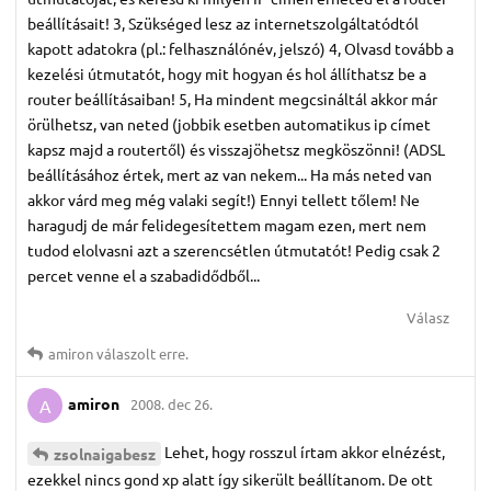
beállításait! 3, Szükséged lesz az internetszolgáltatódtól
kapott adatokra (pl.: felhasználónév, jelszó) 4, Olvasd tovább a
kezelési útmutatót, hogy mit hogyan és hol állíthatsz be a
router beállításaiban! 5, Ha mindent megcsináltál akkor már
örülhetsz, van neted (jobbik esetben automatikus ip címet
kapsz majd a routertől) és visszajöhetsz megköszönni! (ADSL
beállításához értek, mert az van nekem... Ha más neted van
akkor várd meg még valaki segít!) Ennyi tellett tőlem! Ne
haragudj de már felidegesítettem magam ezen, mert nem
tudod elolvasni azt a szerencsétlen útmutatót! Pedig csak 2
percet venne el a szabadidődből...
Válasz
amiron
válaszolt erre.
amiron
2008. dec 26.
A
Lehet, hogy rosszul írtam akkor elnézést,
zsolnaigabesz
ezekkel nincs gond xp alatt így sikerült beállítanom. De ott