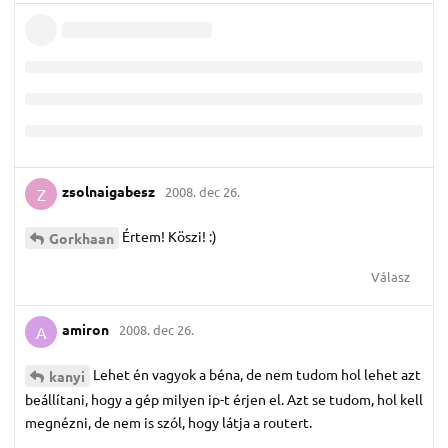
zsolnaigabesz
2008. dec 26.
Z
Értem! Köszi! :)
Gorkhaan
Válasz
amiron
2008. dec 26.
A
Lehet én vagyok a béna, de nem tudom hol lehet azt
kanyi
beállítani, hogy a gép milyen ip-t érjen el. Azt se tudom, hol kell
megnézni, de nem is szól, hogy látja a routert.