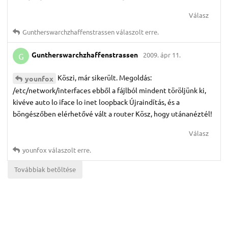
Válasz
Guntherswarchzhaffenstrassen
válaszolt erre.
Guntherswarchzhaffenstrassen
2009. ápr 11.
G
Köszi, már sikerült. Megoldás:
younfox
/etc/network/interfaces ebből a fájlból mindent töröljünk ki,
kivéve auto lo iface lo inet loopback Újraindítás, és a
böngészőben elérhetővé vált a router Kösz, hogy utánanéztél!
Válasz
younfox
válaszolt erre.
Továbbiak betöltése