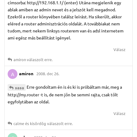
címsorba: http://192.168.1.1/ (enter) Utána megjelenik egy
ablak amiben az admin nevet és a jelszót kell megadnod.
Ezekről a router könyvében találsz leírást. Ha sikerült, akkor
eléred a router adminisztrációs oldalát. A továbbiakat nem
tudom, mert nekem linksys routerem van és adsl internetem
ami egész más beállítást igényel.
Válasz
amiron
válaszolt erre.
amiron
2008. dec 26.
A
Erre gondoltam én is és ki is próbáltam már, meg a
sasa
http://my.router -t is, de nem jön be semmi rajta, csak tölt
egyfolytában az oldal.
Válasz
calme
és
kisördög
válaszolt erre.