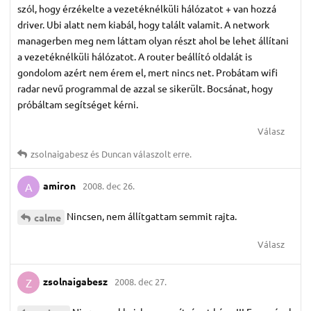
szól, hogy érzékelte a vezetéknélküli hálózatot + van hozzá
driver. Ubi alatt nem kiabál, hogy talált valamit. A network
managerben meg nem láttam olyan részt ahol be lehet állítani
a vezetéknélküli hálózatot. A router beállító oldalát is
gondolom azért nem érem el, mert nincs net. Probátam wifi
radar nevű programmal de azzal se sikerült. Bocsánat, hogy
próbáltam segítséget kérni.
Válasz
zsolnaigabesz
és
Duncan
válaszolt erre.
amiron
2008. dec 26.
A
Nincsen, nem állítgattam semmit rajta.
calme
Válasz
zsolnaigabesz
2008. dec 27.
Z