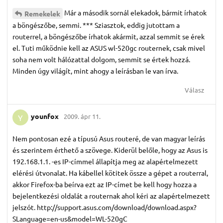
Már a második sornál elekadok, bármit írhatok
Remekelek
a böngészőbe, semmi. *** Sziasztok, eddig jutottam a
routerrel, a böngészőbe írhatok akármit, azzal semmit se érek
el. Tuti működnie kell az ASUS wl-520gc routernek, csak mivel
soha nem volt hálózattal dolgom, semmit se értek hozzá.
Minden úgy világít, mint ahogy a leírásban le van írva.
Válasz
younfox
2009. ápr 11.
Y
Nem pontosan ezé a típusú Asus routeré, de van magyar leírás
és szerintem érthető a szövege. Kiderül belőle, hogy az Asus is
192.168.1.1. -es IP-címmel állapítja meg az alapértelmezett
elérési útvonalat. Ha kábellel kötitek össze a gépet a routerral,
akkor Firefox-ba beírva ezt az IP-címet be kell hogy hozza a
bejelentkezési oldalát a routernak ahol kéri az alapértelmezett
jelszót. http://support.asus.com/download/download.aspx?
SLanguage=en-us&model=WL-520gC