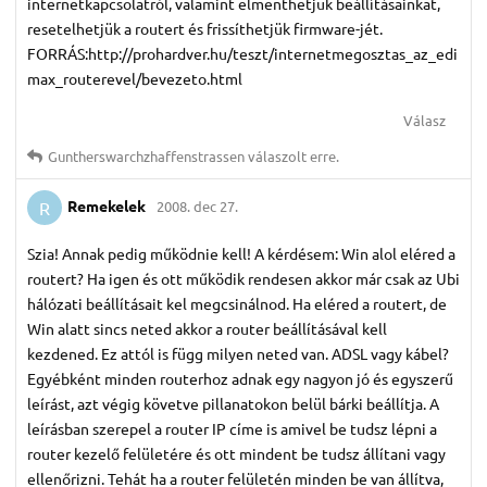
internetkapcsolatról, valamint elmenthetjük beállításainkat,
resetelhetjük a routert és frissíthetjük firmware-jét.
FORRÁS:http://prohardver.hu/teszt/internetmegosztas_az_edi
max_routerevel/bevezeto.html
Válasz
Guntherswarchzhaffenstrassen
válaszolt erre.
Remekelek
2008. dec 27.
R
Szia! Annak pedig működnie kell! A kérdésem: Win alol eléred a
routert? Ha igen és ott működik rendesen akkor már csak az Ubi
hálózati beállításait kel megcsinálnod. Ha eléred a routert, de
Win alatt sincs neted akkor a router beállításával kell
kezdened. Ez attól is függ milyen neted van. ADSL vagy kábel?
Egyébként minden routerhoz adnak egy nagyon jó és egyszerű
leírást, azt végig követve pillanatokon belül bárki beállítja. A
leírásban szerepel a router IP címe is amivel be tudsz lépni a
router kezelő felületére és ott mindent be tudsz állítani vagy
ellenőrizni. Tehát ha a router felületén minden be van állítva,