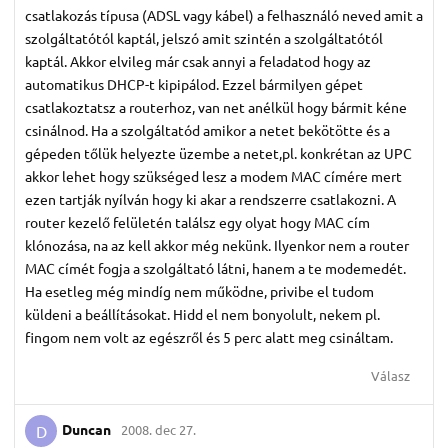
csatlakozás típusa (ADSL vagy kábel) a felhasználó neved amit a
szolgáltatótól kaptál, jelszó amit szintén a szolgáltatótól
kaptál. Akkor elvileg már csak annyi a feladatod hogy az
automatikus DHCP-t kipipálod. Ezzel bármilyen gépet
csatlakoztatsz a routerhoz, van net anélkül hogy bármit kéne
csinálnod. Ha a szolgáltatód amikor a netet bekötötte és a
gépeden tőlük helyezte üzembe a netet,pl. konkrétan az UPC
akkor lehet hogy szükséged lesz a modem MAC címére mert
ezen tartják nyílván hogy ki akar a rendszerre csatlakozni. A
router kezelő felületén találsz egy olyat hogy MAC cím
klónozása, na az kell akkor még nekünk. Ilyenkor nem a router
MAC címét fogja a szolgáltató látni, hanem a te modemedét.
Ha esetleg még mindíg nem működne, privibe el tudom
küldeni a beállításokat. Hidd el nem bonyolult, nekem pl.
fingom nem volt az egészről és 5 perc alatt meg csináltam.
Válasz
Duncan
2008. dec 27.
D