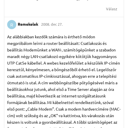
Válasz
Remekelek
2008. dec 27.
R
Az alábbiakban kezdők számára is érthető módon
megpróbálom leírni a router beállításait: Csatlakozás és
beállítás Modemünket a WAN-, számítógépünket a szabadon
maradt négy LAN-csatlakozó egyikére kötötjük hagyományos
UTP Cat5e kábellel. A webes kezelőfelület a készülék IP-címén
keresztül, kényelmesen, a böngészőből érhető el. Legelőször
csak automatikus IP-címkiosztással, ahogyan erre a telepítési
útmutató is utal. A cím webböngészőbe pötyögésével máris a
beállításokhoz jutunk, ahol első a Time Server alapján az óra
beállítása, majd következik az internet-szolgáltatásunk
formájának beállítása. Mi kábelnettel rendelkeztünk, szóval
első pont: „Cable Modem”. Csak a modem hardvercímére (MAC-
cím) volt szükség és az „OK”-ra kattintva, kis várakozás után
készen is voltunk a gyorsbeállítással. A többi számítógépet az