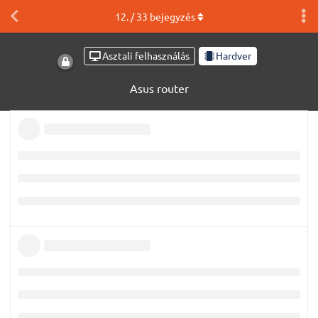
12
. /
33
bejegyzés
Asztali felhasználás
Hardver
Asus router