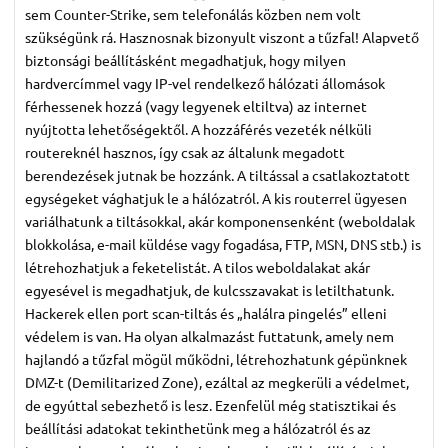
sem Counter-Strike, sem telefonálás közben nem volt
szükségünk rá. Hasznosnak bizonyult viszont a tűzfal! Alapvető
biztonsági beállításként megadhatjuk, hogy milyen
hardvercímmel vagy IP-vel rendelkező hálózati állomások
férhessenek hozzá (vagy legyenek eltiltva) az internet
nyújtotta lehetőségektől. A hozzáférés vezeték nélküli
routereknél hasznos, így csak az általunk megadott
berendezések jutnak be hozzánk. A tiltással a csatlakoztatott
egységeket vághatjuk le a hálózatról. A kis routerrel ügyesen
variálhatunk a tiltásokkal, akár komponensenként (weboldalak
blokkolása, e-mail küldése vagy fogadása, FTP, MSN, DNS stb.) is
létrehozhatjuk a feketelistát. A tilos weboldalakat akár
egyesével is megadhatjuk, de kulcsszavakat is letilthatunk.
Hackerek ellen port scan-tiltás és „halálra pingelés” elleni
védelem is van. Ha olyan alkalmazást futtatunk, amely nem
hajlandó a tűzfal mögül működni, létrehozhatunk gépünknek
DMZ-t (Demilitarized Zone), ezáltal az megkerüli a védelmet,
de egyúttal sebezhető is lesz. Ezenfelül még statisztikai és
beállítási adatokat tekinthetünk meg a hálózatról és az