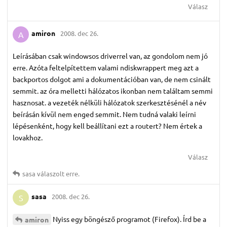
Válasz
amiron
2008. dec 26.
A
Leírásában csak windowsos driverrel van, az gondolom nem jó
erre. Azóta feltelpítettem valami ndiskwrappert meg azt a
backportos dolgot ami a dokumentációban van, de nem csinált
semmit. az óra melletti hálózatos ikonban nem találtam semmi
hasznosat. a vezeték nélküli hálózatok szerkesztésénél a név
beírásán kívül nem enged semmit. Nem tudná valaki leírni
lépésenként, hogy kell beállítani ezt a routert? Nem értek a
lovakhoz.
Válasz
sasa
válaszolt erre.
sasa
2008. dec 26.
S
Nyiss egy böngésző programot (Firefox). Írd be a
amiron