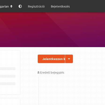
garian
Regisztráció
Bejelentkezés
Jelentkezzen be a válaszhoz
Eredeti bejegyzés