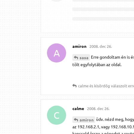
amiron
2008. dec 26.
A
Erre gondoltam én is és
sasa
tölt egyfolytában az oldal.
calme
és
kisördög
válaszolt err
calme
2008. dec 26.
C
üdv. nézd meg, hogy 
amiron
az 192.168.2.1, vagy 192.168.10.
kapcsold össze a gépedet a router