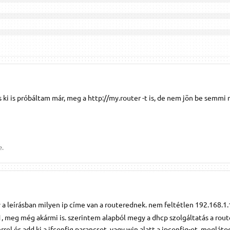
 ki is próbáltam már, meg a http://my.router -t is, de nem jön be semmi r
e.
a leírásban milyen ip címe van a routerednek. nem feltétlen 192.168.1.1
1, meg még akármi is. szerintem alapból megy a dhcp szolgáltatás a rou
rel és add ki a ifconfig parancsot, vagy win alatt a ipconfig-ot, megláto