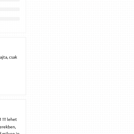
ajta, csak
 !!! lehet
terekben,
d milyen ip