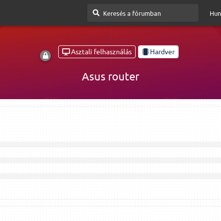
Hun
Asztali felhasználás
Hardver
Asus router