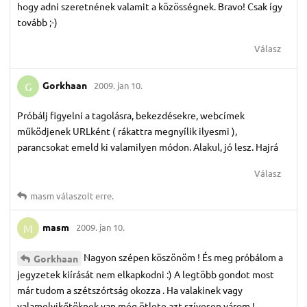
hogy adni szeretnének valamit a közösségnek. Bravo! Csak így
tovább ;-)
Válasz
Gorkhaan
2009. jan 10.
G
Próbálj figyelni a tagolásra, bekezdésekre, webcímek
működjenek URLként ( rákattra megnyílik ilyesmi ),
parancsokat emeld ki valamilyen módon. Alakul, jó lesz. Hajrá
Válasz
masm
válaszolt erre.
masm
2009. jan 10.
M
Nagyon szépen köszönöm ! És meg próbálom a
Gorkhaan
jegyzetek kiírását nem elkapkodni :) A legtöbb gondot most
már tudom a szétszórtság okozza . Ha valakinek vagy
valamelyikőtöknek van még ötlete azt szívesen várom !