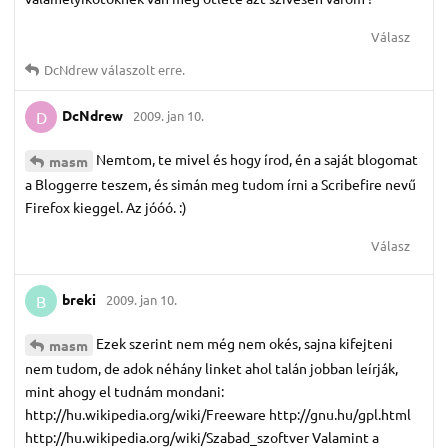
Válasz
DcNdrew
válaszolt erre.
DcNdrew
2009. jan 10.
D
Nemtom, te mivel és hogy írod, én a saját blogomat
masm
a Bloggerre teszem, és simán meg tudom írni a Scribefire nevű
Firefox kieggel. Az jóóó. :)
Válasz
breki
2009. jan 10.
B
Ezek szerint nem még nem okés, sajna kifejteni
masm
nem tudom, de adok néhány linket ahol talán jobban leírják,
mint ahogy el tudnám mondani:
http://hu.wikipedia.org/wiki/Freeware http://gnu.hu/gpl.html
http://hu.wikipedia.org/wiki/Szabad_szoftver Valamint a