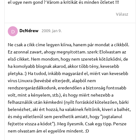
el ugye nem gond ? Várom a kritikát és minden ötletet !!!
Válasz
DcNdrew
2009. jan 9.
D
Ne csak a cikk címe legyen kiírva, hanem pár mondat a cikkből.
Ez azonnal zavart, ahogy megnyitottam. szerk: Elolvastam az
első cikket. Nem mondom, hogy nem szeretek kötözködni, de
ha komolyabb blognak akarod, akkor több tény, kevesebb
pletyka. :) Ha tudod, inkább magyarázd el, miért van kevesebb
vírus Linuxra (kevésbé elterjedt, alapból nem
rendszergarázdálkodunk, eredendően a biztonság fontosabb
volt, mint a kényelem, stb.), és hogy miért nehezebb a
felhasználók után kémkedni (nyílt forráskód kötelezően, bárki
belenézhet, aki ért hozzá, ha valakinek feltűnik, kiveri a balhét,
és még véletlenül sem perelhetik amiatt, hogy "jogtalanul
fejtette vissza a kódot"). Meg ilyesmik. Csak egy tipp. Persze
nem olvastam ám el egyelőre mindent. :D