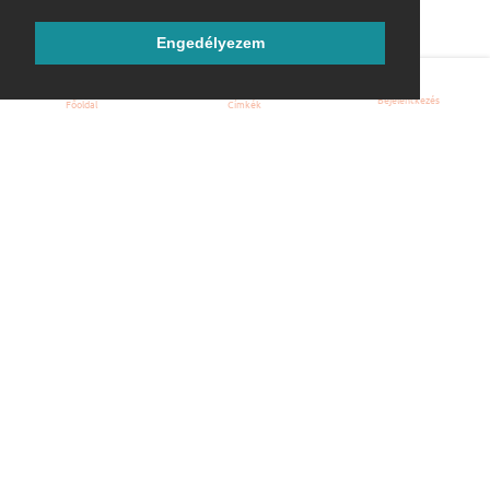
Engedélyezem
Bejelentkezés
Főoldal
Címkék
Kezdőoldal
Blog
ÁSZF
Szabályzat
Kapcsolat
ubuntu.hu :: Magyar Ubuntu Közösség
© 2007 – 2026
Önkéntes segítők:
Megtekintés