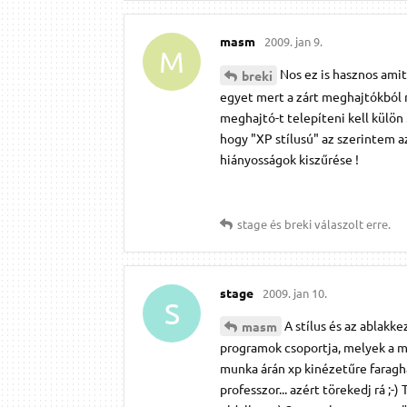
masm
2009. jan 9.
M
Nos ez is hasznos amit 
breki
egyet mert a zárt meghajtókból ni
meghajtó-t telepíteni kell külön .
hogy "XP stílusú" az szerintem azt
hiányosságok kiszűrése !
stage
és
breki
válaszolt erre.
stage
2009. jan 10.
S
A stílus és az ablakk
masm
programok csoportja, melyek a m
munka árán xp kinézetűre faragha
professzor... azért törekedj rá ;-