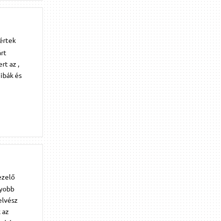
 értek
árt
rt az ,
hibák és
ezelő
gyobb
elvész
 az