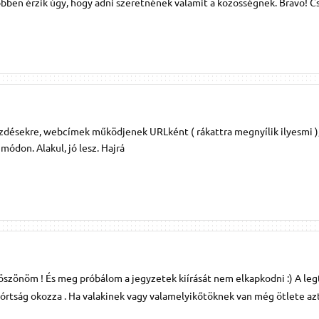
többen érzik úgy, hogy adni szeretnének valamit a közösségnek. Bravo! C
kezdésekre, webcímek működjenek URLként ( rákattra megnyílik ilyesmi )
módon. Alakul, jó lesz. Hajrá
szönöm ! És meg próbálom a jegyzetek kiírását nem elkapkodni :) A le
rtság okozza . Ha valakinek vagy valamelyikőtöknek van még ötlete az