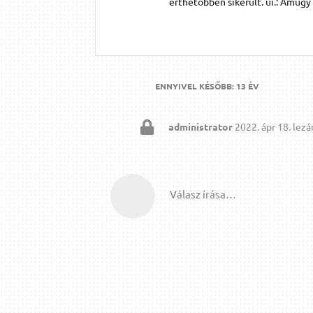
érthetőbben sikerült. ui.: Amúg
ENNYIVEL KÉSŐBB:
13 ÉV
administrator
2022. ápr 18.
lezár
Válasz írása…