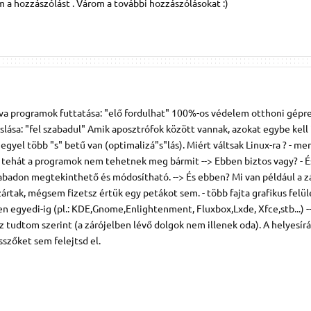
 a hozzászólást . Várom a további hozzászólásokat :)
va programok futtatása: "elő fordulhat" 100%-os védelem otthoni gépre:
lása: "fel szabadul" Amik aposztrófok között vannak, azokat egybe kell í
gyel több "s" betű van (optimalizá"s"lás). Miért váltsak Linux-ra ? - m
tehát a programok nem tehetnek meg bármit --> Ebben biztos vagy? - És
zabadon megtekinthető és módosítható. --> És ebben? Mi van például a z
ártak, mégsem fizetsz értük egy petákot sem. - több fajta grafikus felü
sen egyedi-ig (pl.: KDE,Gnome,Enlightenment, Fluxbox,Lxde, Xfce,stb...) --
 tudtom szerint (a zárójelben lévő dolgok nem illenek oda). A helyesírá
esszőket sem felejtsd el.