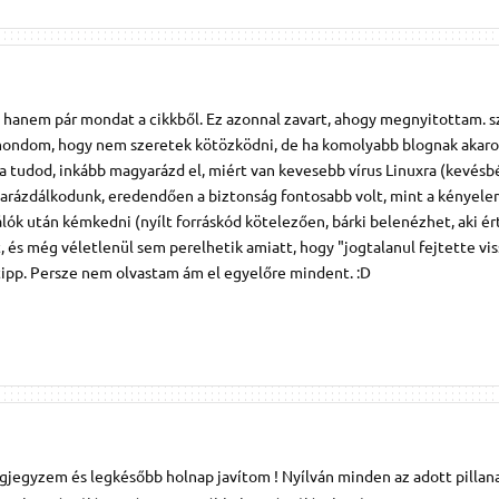
a, hanem pár mondat a cikkből. Ez azonnal zavart, ahogy megnyitottam. s
mondom, hogy nem szeretek kötözködni, de ha komolyabb blognak akaro
Ha tudod, inkább magyarázd el, miért van kevesebb vírus Linuxra (kevésb
arázdálkodunk, eredendően a biztonság fontosabb volt, mint a kényelem,
ók után kémkedni (nyílt forráskód kötelezően, bárki belenézhet, aki ér
ét, és még véletlenül sem perelhetik amiatt, hogy "jogtalanul fejtette vis
tipp. Persze nem olvastam ám el egyelőre mindent. :D
jegyzem és legkésőbb holnap javítom ! Nyílván minden az adott pilla