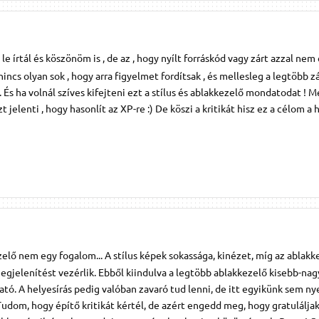
le írtál és köszönöm is , de az , hogy nyílt forráskód vagy zárt azzal nem
ncs olyan sok , hogy arra figyelmet fordítsak , és mellesleg a legtöbb z
 És ha volnál szíves kifejteni ezt a stílus és ablakkezelő mondatodat ! Me
 jelenti , hogy hasonlít az XP-re :) De köszi a kritikát hisz ez a célom a 
ezelő nem egy fogalom... A stílus képek sokassága, kinézet, míg az ablakk
egjelenítést vezérlik. Ebből kiindulva a legtöbb ablakkezelő kisebb-na
tó. A helyesírás pedig valóban zavaró tud lenni, de itt egyikünk sem ny
) Tudom, hogy építő kritikát kértél, de azért engedd meg, hogy gratuláljak