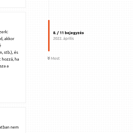
zerk:
8
. /
11
bejegyzés
d, akkor
2022. április
é
 stb.), és
Most
t hozzá, ha
sza a
natban nem