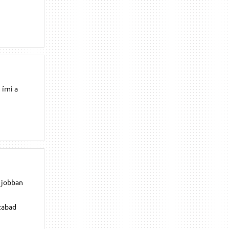
írni a
 jobban
zabad