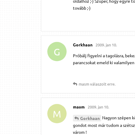
oldalhoz ;-) Szuper, hogy egyre 
tovább ;-)
Gorkhaan
2009. jan 10.
G
Próbálj figyelni a tagolásra, be
parancsokat emeld ki valamilyen 
masm
válaszolt erre.
masm
2009. jan 10.
M
Nagyon szépen kö
Gorkhaan
gondot most már tudom a szétszó
várom !