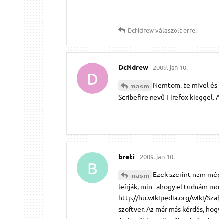
DcNdrew
válaszolt erre.
DcNdrew
2009. jan 10.
D
Nemtom, te mivel és 
masm
Scribefire nevű Firefox kieggel. A
breki
2009. jan 10.
B
Ezek szerint nem még
masm
leírják, mint ahogy el tudnám mo
http://hu.wikipedia.org/wiki/Sza
szoftver. Az már más kérdés, hog