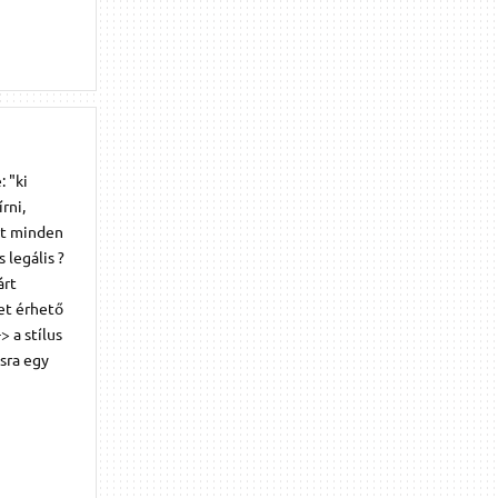
 "ki
rni,
ert minden
 legális ?
árt
let érhető
> a stílus
sra egy