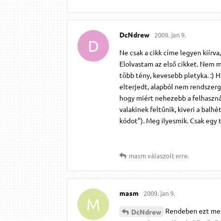
DcNdrew
2009. jan 9.
D
Ne csak a cikk címe legyen kiírv
Elolvastam az első cikket. Nem 
több tény, kevesebb pletyka. :) 
elterjedt, alapból nem rendszerg
hogy miért nehezebb a felhasznál
valakinek feltűnik, kiveri a balh
kódot"). Meg ilyesmik. Csak egy 
masm
válaszolt erre.
masm
2009. jan 9.
M
Rendeben ezt meg
DcNdrew