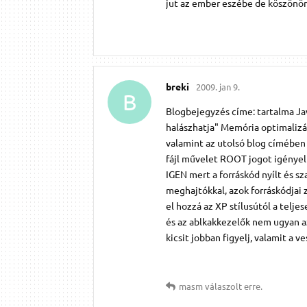
jut az ember eszébe de köszönöm
breki
2009. jan 9.
B
Blogbejegyzés címe: tartalma Ja
halászhatja" Memória optimalizás
valamint az utolsó blog címében e
fájl művelet ROOT jogot igényel 
IGEN mert a forráskód nyílt és s
meghajtókkal, azok forráskódjai z
el hozzá az XP stílusútól a telje
és az ablkakkezelők nem ugyan az
kicsit jobban figyelj, valamit a v
masm
válaszolt erre.