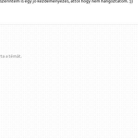
y szerintem is egy jó kezdeményezés, attól hogy nem hangoztatom. :))
ta a témát.