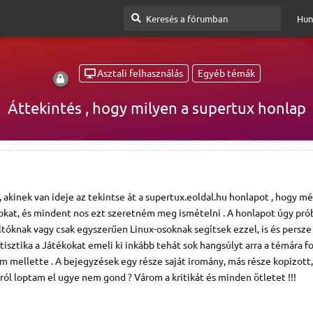
Hun
Asztali felhasználás
Egyéb témák
Áttekintés , hogy milyen a supertux honlap
 , akinek van ideje az tekintse át a supertux.eoldal.hu honlapot , hogy m
csokat, és mindent nos ezt szeretném meg ismételni . A honlapot úgy pr
ltóknak vagy csak egyszerűen Linux-osoknak segítsek ezzel, is és persze
atisztika a Játékokat emeli ki inkább tehát sok hangsúlyt arra a témára fo
tam mellette . A bejegyzések egy része saját iromány, más része kopizott
ól loptam el ugye nem gond ? Várom a kritikát és minden ötletet !!!