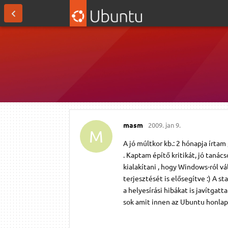
masm
2009. jan 9.
M
A jó múltkor kb.: 2 hónapja írtam
. Kaptam építő kritikát, jó taná
kialakítani , hogy Windows-ról vá
terjesztését is elősegítve :) A st
a helyesírási hibákat is javítgat
sok amit innen az Ubuntu honlapr