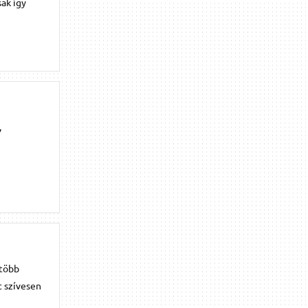
sak így
,
gtöbb
t szívesen