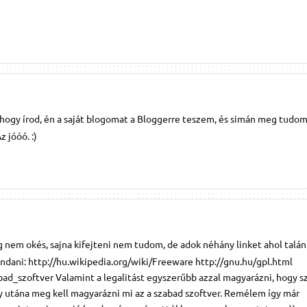
hogy írod, én a saját blogomat a Bloggerre teszem, és simán meg tudom 
z jóóó. :)
 nem okés, sajna kifejteni nem tudom, de adok néhány linket ahol talán
ndani: http://hu.wikipedia.org/wiki/Freeware http://gnu.hu/gpl.html
bad_szoftver Valamint a legalitást egyszerűbb azzal magyarázni, hogy s
y utána meg kell magyarázni mi az a szabad szoftver. Remélem így már