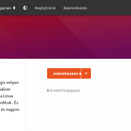
garian
Regisztráció
Bejelentkezés
Jelentkezzen be a válaszhoz
égis milyen
óbálom
Eredeti bejegyzés
 a Linux
rdítok . És
, és nagyon