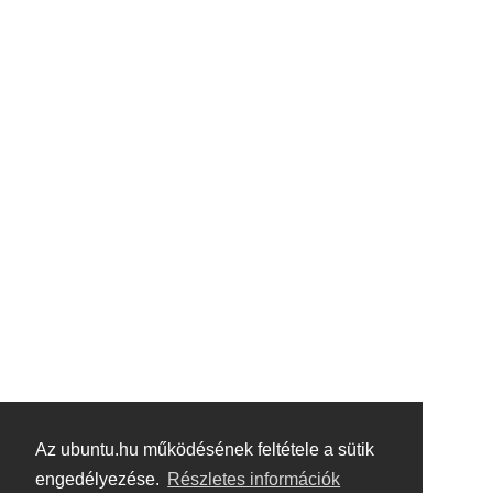
Az ubuntu.hu működésének feltétele a sütik
engedélyezése.
Részletes információk