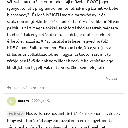
váltsak Linux-ra ? - mert minden fájl művelet ROOT jogot
igényel tehát a programok nem tehetnek meg bármit --> Ebben
biztos vagy? - És legális ? IGEN mert a forráskód nyílt és
szabadon megtekinthető és módosítható. --> És ebben? Mi van
például a zárt meghajtókkal, azok forráskódjai zártak, mégsem
fizetsz értük egy petákot sem. - több fajta grafikus felület
érhető el hozzá az XP stílusútól a teljesen egyedi-ig (pl.:
KDE,Gnome,Enlightenment, Fluxbox,Lxde, Xfce,stb...) --> a
stílus és az ablkakkezelők nem ugyan az tudtom szerint (a
zárójelben lévő dolgok nem illenek oda). A helyesírásra egy
kicsit jobban figyelj, valamit a vesszőket sem felejtsd el.
Válasz
masm
válaszolt erre.
masm
2009. jan 9.
M
Nos ez is hasznos amit le írtál és köszönöm is , de az ,
breki
hogy nyílt forráskód vagy zárt azzal nem értek egyet mert a
zárt meghajtókból nincs olyan sok , hogy arra figyelmet