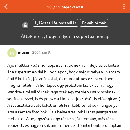
10
. /
11
bejegyzés
Asztali felhasználás
Egyéb témák
Áttekintés , hogy milyen a supertux honlap
masm
2009. jan 9.
M
A jó múltkor kb.: 2 hónapja írtam , akinek van ideje az tekintse
át a supertux.eoldal.hu honlapot , hogy mégis milyen . Kaptam
építő kritikát, jó tanácsokat, és mindent nos ezt szeretném
meg ismételni . A honlapot úgy próbálom kialakítani , hogy
Windows-ról váltóknak vagy csak egyszerűen Linux-osoknak
segítsek ezzel, is és persze a Linux terjesztését is elősegítve :)
A statisztika a Játékokat emeli ki inkább tehát sok hangsúlyt
arra a témára fordítok . És a helyesírási hibákat is javítgattam
mellette . A bejegyzések egy része saját iromány, más része
kopizott, és nagyon sok amit innen az Ubuntu honlapról loptam