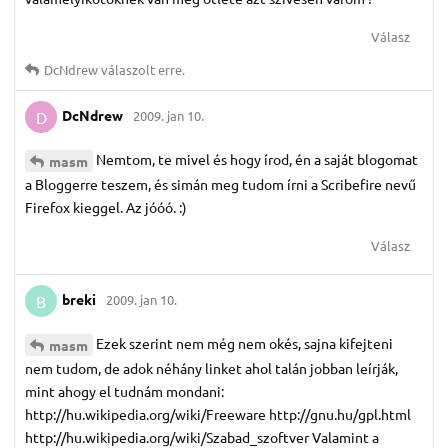
Válasz
DcNdrew
válaszolt erre.
DcNdrew
2009. jan 10.
D
Nemtom, te mivel és hogy írod, én a saját blogomat
masm
a Bloggerre teszem, és simán meg tudom írni a Scribefire nevű
Firefox kieggel. Az jóóó. :)
Válasz
breki
2009. jan 10.
B
Ezek szerint nem még nem okés, sajna kifejteni
masm
nem tudom, de adok néhány linket ahol talán jobban leírják,
mint ahogy el tudnám mondani:
http://hu.wikipedia.org/wiki/Freeware http://gnu.hu/gpl.html
http://hu.wikipedia.org/wiki/Szabad_szoftver Valamint a