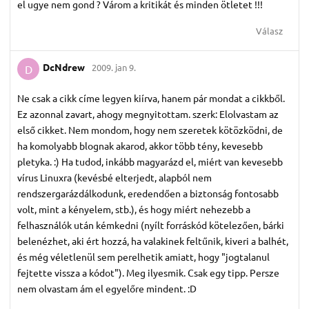
el ugye nem gond ? Várom a kritikát és minden ötletet !!!
Válasz
DcNdrew
2009. jan 9.
D
Ne csak a cikk címe legyen kiírva, hanem pár mondat a cikkből.
Ez azonnal zavart, ahogy megnyitottam. szerk: Elolvastam az
első cikket. Nem mondom, hogy nem szeretek kötözködni, de
ha komolyabb blognak akarod, akkor több tény, kevesebb
pletyka. :) Ha tudod, inkább magyarázd el, miért van kevesebb
vírus Linuxra (kevésbé elterjedt, alapból nem
rendszergarázdálkodunk, eredendően a biztonság fontosabb
volt, mint a kényelem, stb.), és hogy miért nehezebb a
felhasználók után kémkedni (nyílt forráskód kötelezően, bárki
belenézhet, aki ért hozzá, ha valakinek feltűnik, kiveri a balhét,
és még véletlenül sem perelhetik amiatt, hogy "jogtalanul
fejtette vissza a kódot"). Meg ilyesmik. Csak egy tipp. Persze
nem olvastam ám el egyelőre mindent. :D