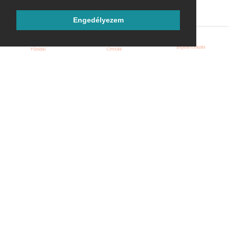
Engedélyezem
Bejelentkezés
Főoldal
Címkék
Kezdőoldal
Blog
ÁSZF
Szabályzat
Kapcsolat
ubuntu.hu :: Magyar Ubuntu Közösség
© 2007 – 2026
Önkéntes segítők:
Megtekintés