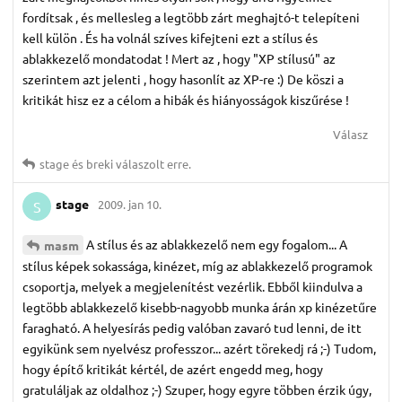
fordítsak , és mellesleg a legtöbb zárt meghajtó-t telepíteni
kell külön . És ha volnál szíves kifejteni ezt a stílus és
ablakkezelő mondatodat ! Mert az , hogy "XP stílusú" az
szerintem azt jelenti , hogy hasonlít az XP-re :) De köszi a
kritikát hisz ez a célom a hibák és hiányosságok kiszűrése !
Válasz
stage
és
breki
válaszolt erre.
stage
2009. jan 10.
S
A stílus és az ablakkezelő nem egy fogalom... A
masm
stílus képek sokassága, kinézet, míg az ablakkezelő programok
csoportja, melyek a megjelenítést vezérlik. Ebből kiindulva a
legtöbb ablakkezelő kisebb-nagyobb munka árán xp kinézetűre
faragható. A helyesírás pedig valóban zavaró tud lenni, de itt
egyikünk sem nyelvész professzor... azért törekedj rá ;-) Tudom,
hogy építő kritikát kértél, de azért engedd meg, hogy
gratuláljak az oldalhoz ;-) Szuper, hogy egyre többen érzik úgy,