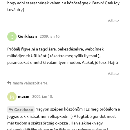
hogy adni szeretnének valamit a közösségnek. Bravo! Csak így
tovább ;-)
Válasz
Gorkhaan
2009. jan 10.
G
Próbálj figyelni a tagolásra, bekezdésekre, webcímek
működjenek URLként ( rákattra megnyílik ilyesmi ),
parancsokat emeld ki valamilyen módon. Alakul, jó lesz. Hajrá
Válasz
masm
válaszolt erre.
masm
2009. jan 10.
M
Nagyon szépen köszönöm ! És meg próbálom a
Gorkhaan
jegyzetek kiírását nem elkapkodni :) A legtöbb gondot most
már tudom a szétszórtság okozza . Ha valakinek vagy
valamelyikőtöknek van még ötlete azt szívesen várom !