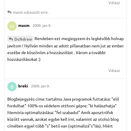
Válasz
masm
válaszolt erre.
masm
2009. jan 9.
M
Rendeben ezt megjegyzem és legkésőbb holnap
DcNdrew
javítom ! Nyílván minden az adott pillanatban nem jut az ember
eszébe de köszönöm a hozzászólást . Várom a további
hozzászólásokat :)
Válasz
breki
2009. jan 9.
B
Blogbejegyzés címe: tartalma Java programok futtatása: "elő
fordulhat" 100%-os védelem otthoni gépre: "ki halászhatja"
Memória optimalizáslása: "fel szabadul" Amik aposztrófok
között vannak, azokat egybe kell írni, valamint az utolsó blog
címében egyel több "s" betű van (optimalizá"s"lás). Miért