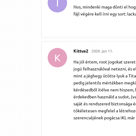
I
Nos, mindenki maga dönti el hogy
fájl végére kell írni egy sort: l
Kittus2
2009. jan 11.
K
Ha jól értem, root jogokat szeret
jogú felhasználóval netezni, és 
mint a jéghegy ütötte lyuk a Tit
pedig jelentős mértékben megkön
kérdésedből ítélve nem hiszem, ho
érdekedben használd a sudot, (va
saját és rendszered biztonsága é
tökéletesen megfelel a létrehoz
szerencséjének pogácsa iKL már 