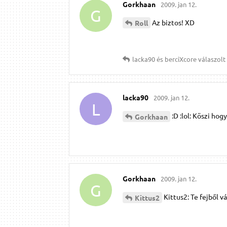
Gorkhaan
2009. jan 12.
G
Az biztos! XD
Roll
lacka90
és
berciXcore
válaszolt 
lacka90
2009. jan 12.
L
:D :lol: Köszi hogy
Gorkhaan
Gorkhaan
2009. jan 12.
G
Kittus2: Te fejből v
Kittus2