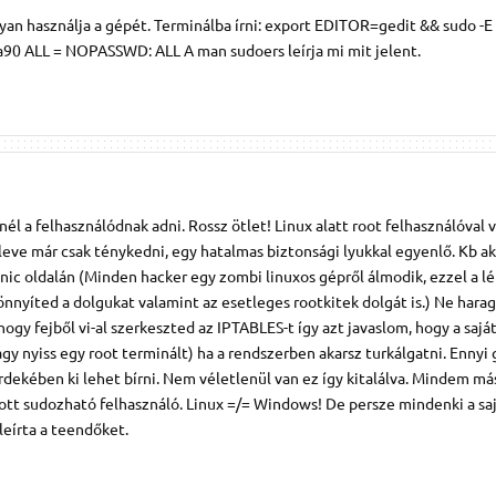
an használja a gépét. Terminálba írni: export EDITOR=gedit && sudo -E
acka90 ALL = NOPASSWD: ALL A man sudoers leírja mi mit jelent.
nél a felhasználódnak adni. Rossz ötlet! Linux alatt root felhasználóval 
eleve már csak ténykedni, egy hatalmas biztonsági lyukkal egyenlő. Kb a
anic oldalán (Minden hacker egy zombi linuxos gépről álmodik, ezzel a l
nyíted a dolgukat valamint az esetleges rootkitek dolgát is.) Ne harag
gy fejből vi-al szerkeszted az IPTABLES-t így azt javaslom, hogy a sajá
gy nyiss egy root terminált) ha a rendszerben akarsz turkálgatni. Ennyi 
rdekében ki lehet bírni. Nem véletlenül van ez így kitalálva. Mindem má
ott sudozható felhasználó. Linux =/= Windows! De persze mindenki a sa
leírta a teendőket.