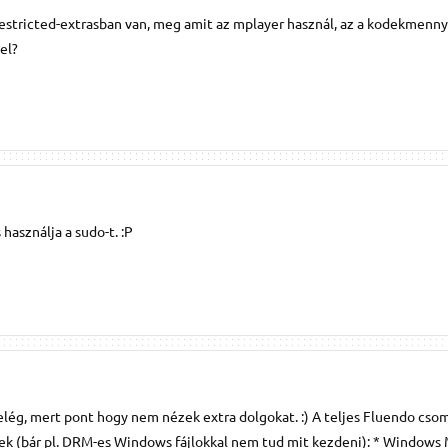
estricted-extrasban van, meg amit az mplayer használ, az a kodekmenn
el?
használja a sudo-t. :P
lég, mert pont hogy nem nézek extra dolgokat. :) A teljes Fluendo cs
ek (bár pl. DRM-es Windows fájlokkal nem tud mit kezdeni): * Windows