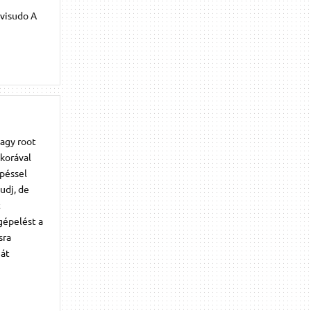
 visudo A
vagy root
kkorával
épéssel
udj, de
t
gépelést a
sra
ját