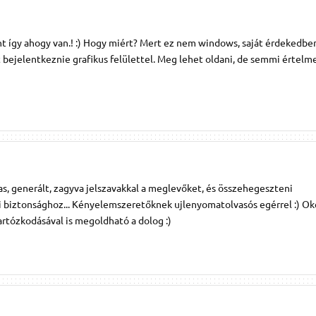
t így ahogy van.! :) Hogy miért? Mert ez nem windows, saját érdekedben
bejelentkeznie grafikus felülettel. Meg lehet oldani, de semmi értelme
mas, generált, zagyva jelszavakkal a meglevőket, és összehegeszteni
i biztonsághoz... Kényelemszeretőknek ujlenyomatolvasós egérrel :) Ok
rtózkodásával is megoldható a dolog :)