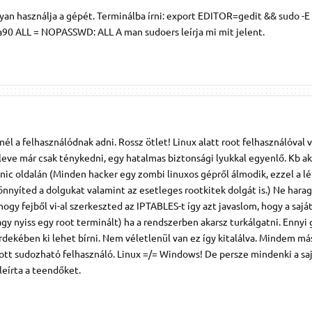
an használja a gépét. Terminálba írni: export EDITOR=gedit && sudo -E
acka90 ALL = NOPASSWD: ALL A man sudoers leírja mi mit jelent.
nél a felhasználódnak adni. Rossz ötlet! Linux alatt root felhasználóval 
eleve már csak ténykedni, egy hatalmas biztonsági lyukkal egyenlő. Kb a
anic oldalán (Minden hacker egy zombi linuxos gépről álmodik, ezzel a l
nyíted a dolgukat valamint az esetleges rootkitek dolgát is.) Ne harag
gy fejből vi-al szerkeszted az IPTABLES-t így azt javaslom, hogy a sajá
gy nyiss egy root terminált) ha a rendszerben akarsz turkálgatni. Ennyi 
rdekében ki lehet bírni. Nem véletlenül van ez így kitalálva. Mindem má
ott sudozható felhasználó. Linux =/= Windows! De persze mindenki a sa
leírta a teendőket.