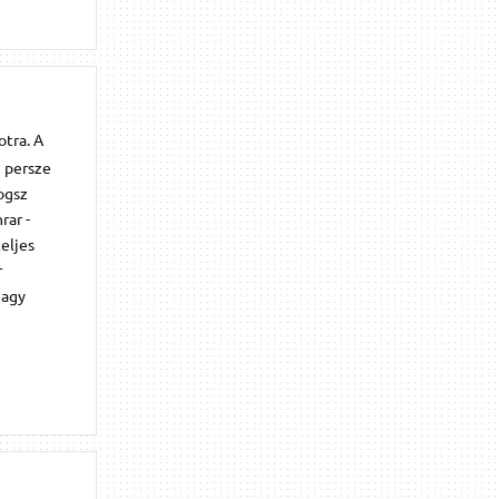
otra. A
z persze
ogsz
rar -
eljes
r
nagy