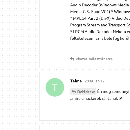
Audio Decoder (Windows Media 7,
Media 7, 8, 9 and VC1) * Wind
* MPEG4 Part 2 (DivX) Video Dec
Program Stream and Transport 
* LPCM Audio Decoder Nekem enn
feltételezem az is bele fog kerül
PhazeC
válaszolt erre.
Talma
2009. jan 12.
T
Én meg semennyire
DcNdrew
amire a hackerek rántanak :P