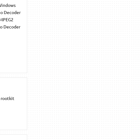
(Windows
eo Decoder
* MPEG2
io Decoder
 rootkit