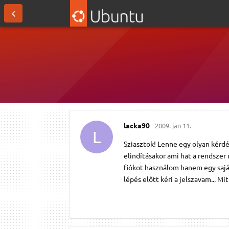
lacka90
2009. jan 11.
L
Sziasztok! Lenne egy olyan kérdé
elindításakor ami hat a rendszer
fiókot használom hanem egy saj
lépés előtt kéri a jelszavam... M