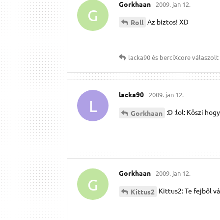
Gorkhaan
2009. jan 12.
G
Az biztos! XD
Roll
lacka90
és
berciXcore
válaszolt 
lacka90
2009. jan 12.
L
:D :lol: Köszi hogy
Gorkhaan
Gorkhaan
2009. jan 12.
G
Kittus2: Te fejből v
Kittus2