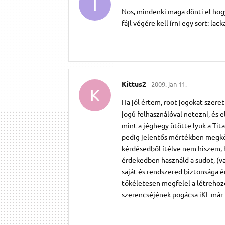
I
Nos, mindenki maga dönti el hogy
fájl végére kell írni egy sort: l
Kittus2
2009. jan 11.
K
Ha jól értem, root jogokat szeret
jogú felhasználóval netezni, és 
mint a jéghegy ütötte lyuk a Tit
pedig jelentős mértékben megkön
kérdésedből ítélve nem hiszem, ho
érdekedben használd a sudot, (va
saját és rendszered biztonsága é
tökéletesen megfelel a létrehoz
szerencséjének pogácsa iKL már 