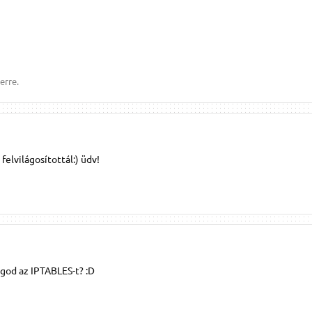
erre.
 felvilágosítottál:) üdv!
ágod az IPTABLES-t? :D