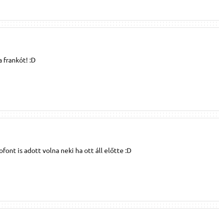
 frankót! :D
ont is adott volna neki ha ott áll előtte :D