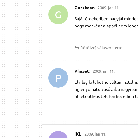
Gorkhaan
2009. jan 11.
G
Saját érdekedben hagyjál minden
hogy rootként alapból nem lehet 
[törölve]
válaszolt erre.
PhazeC
2009. jan 11.
P
Elvileg ki lehetne váltani hatal
ujjlenyomatolvasóval, a nagyipar
bluetooth-os telefon közelben ta
iKL
2009. jan 11.