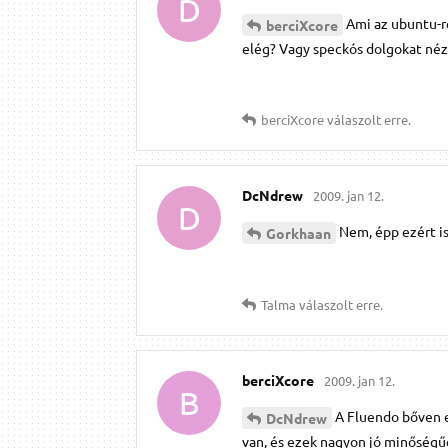
D
Ami az ubuntu-r
berciXcore
elég? Vagy speckós dolgokat néz
berciXcore
válaszolt erre.
DcNdrew
2009. jan 12.
D
Nem, épp ezért is 
Gorkhaan
Talma
válaszolt erre.
berciXcore
2009. jan 12.
B
A Fluendo bőven e
DcNdrew
van, és ezek nagyon jó minőségű