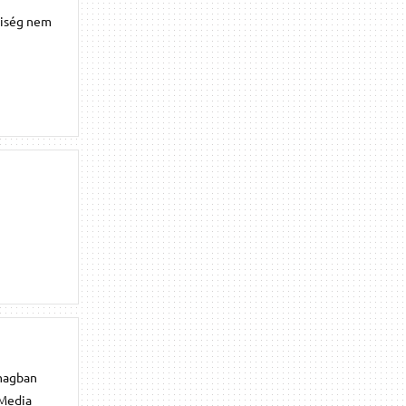
yiség nem
omagban
 Media