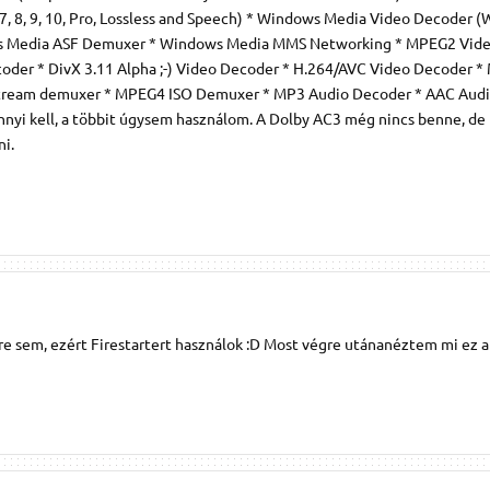
 8, 9, 10, Pro, Lossless and Speech) * Windows Media Video Decoder 
ows Media ASF Demuxer * Windows Media MMS Networking * MPEG2 Vid
oder * DivX 3.11 Alpha ;-) Video Decoder * H.264/AVC Video Decoder 
Stream demuxer * MPEG4 ISO Demuxer * MP3 Audio Decoder * AAC Aud
yi kell, a többit úgysem használom. A Dolby AC3 még nincs benne, de
ni.
 sem, ezért Firestartert használok :D Most végre utánanéztem mi ez a