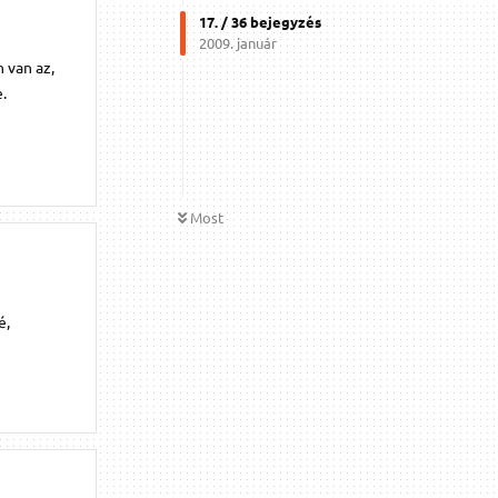
17
. /
36
bejegyzés
2009. január
 van az,
.
Most
é,