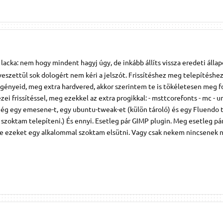
 lacka: nem hogy mindent hagyj úgy, de inkább állíts vissza eredeti állap
 veszettül sok dologért nem kéri a jelszót. Frissítéshez meg telepítéshe
igényeid, meg extra hardvered, akkor szerintem te is tökéletesen meg f
i frissítéssel, meg ezekkel az extra progikkal: - msttcorefonts - mc - un
még egy emesene-t, egy ubuntu-tweak-et (külön tároló) és egy Fluendo t
 szoktam telepíteni.) És ennyi. Esetleg pár GIMP plugin. Meg esetleg pá
de ezeket egy alkalommal szoktam elsütni. Vagy csak nekem nincsenek 