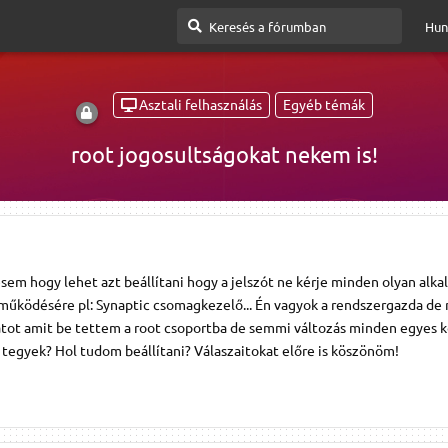
Hun
Asztali felhasználás
Egyéb témák
root jogosultságokat nekem is!
sem hogy lehet azt beállítani hogy a jelszót ne kérje minden olyan alk
 működésére pl: Synaptic csomagkezelő... Én vagyok a rendszergazda de
átot amit be tettem a root csoportba de semmi változás minden egyes 
it tegyek? Hol tudom beállítani? Válaszaitokat előre is köszönöm!