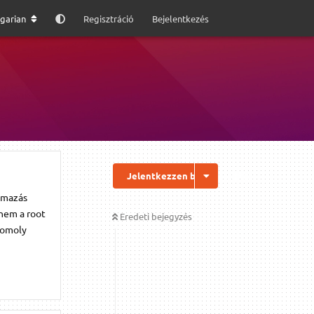
garian
Regisztráció
Bejelentkezés
Jelentkezzen be a válaszhoz
almazás
 nem a root
Eredeti bejegyzés
komoly