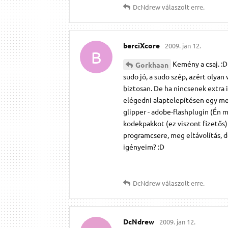
DcNdrew
válaszolt erre.
berciXcore
2009. jan 12.
B
Kemény a csaj. :D
Gorkhaan
sudo jó, a sudo szép, azért olyan
biztosan. De ha nincsenek extra 
elégedni alaptelepítésen egy meze
glipper - adobe-flashplugin (Én 
kodekpakkot (ez viszont fizetős)
programcsere, meg eltávolítás, 
igényeim? :D
DcNdrew
válaszolt erre.
DcNdrew
2009. jan 12.