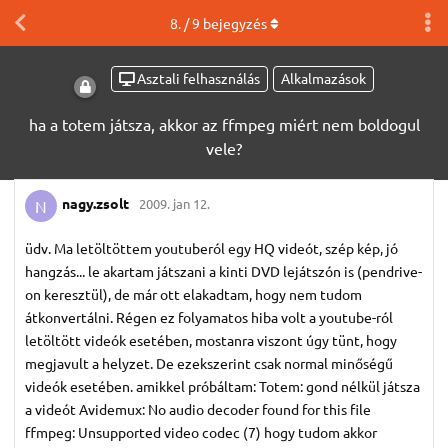
8
. /
9
bejegyzés
Asztali felhasználás
Alkalmazások
ha a totem játsza, akkor az ffmpeg miért nem boldogul
vele?
nagy.​zsolt
2009. jan 12.
N
üdv. Ma letöltöttem youtuberól egy HQ videót, szép kép, jó
hangzás... le akartam játszani a kinti DVD lejátszón is (pendrive-
on keresztül), de már ott elakadtam, hogy nem tudom
átkonvertálni. Régen ez folyamatos hiba volt a youtube-ról
letöltött videók esetében, mostanra viszont úgy tünt, hogy
megjavult a helyzet. De ezekszerint csak normal minőségű
videók esetében. amikkel próbáltam: Totem: gond nélkül játsza
a videót Avidemux: No audio decoder found for this file
ffmpeg: Unsupported video codec (7) hogy tudom akkor