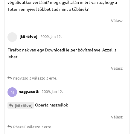
végülis átkonvertálni? meg egyáltalán miért van az, hogy a
Totem ennyivel többet tud mint a többiek?
Válasz
[törölve]
2009. jan 12.
Firefox-nak van egy DownloadHelper bővítménye. Azzal is
lehet.
Válasz
nagy.​zsolt
válaszolt erre.
nagy.​zsolt
2009. jan 12.
N
Operát használok
[törölve]
Válasz
PhazeC
válaszolt erre.