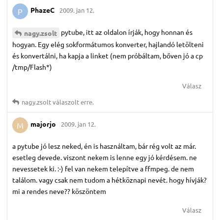
PhazeC
2009. jan 12.
P
pytube, itt az oldalon írják, hogy honnan és
nagy.​zsolt
hogyan. Egy elég sokformátumos konverter, hajlandó letölteni
és konvertálni, ha kapja a linket (nem próbáltam, bőven jó a cp
/tmp/Flash*)
Válasz
nagy.​zsolt
válaszolt erre.
majorjo
2009. jan 12.
M
a pytube jó lesz neked, én is használtam, bár rég volt az már.
esetleg devede. viszont nekem is lenne egy jó kérdésem. ne
nevessetek ki. :-) fel van nekem telepítve a ffmpeg. de nem
találom. vagy csak nem tudom a hétköznapi nevét. hogy hívják?
mi a rendes neve?? köszöntem
Válasz