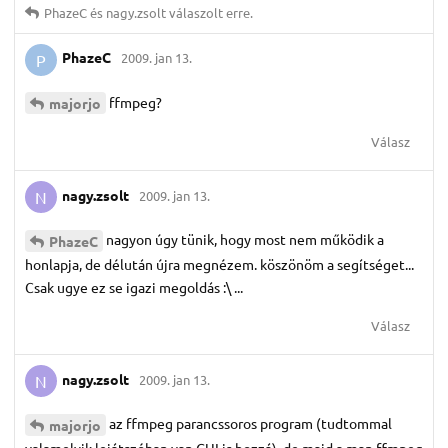
PhazeC
és
nagy.​zsolt
válaszolt erre.
PhazeC
2009. jan 13.
P
ffmpeg?
majorjo
Válasz
nagy.​zsolt
2009. jan 13.
N
nagyon úgy tünik, hogy most nem működik a
PhazeC
honlapja, de délután újra megnézem. köszönöm a segítséget...
Csak ugye ez se igazi megoldás :\ ...
Válasz
nagy.​zsolt
2009. jan 13.
N
az ffmpeg parancssoros program (tudtommal
majorjo