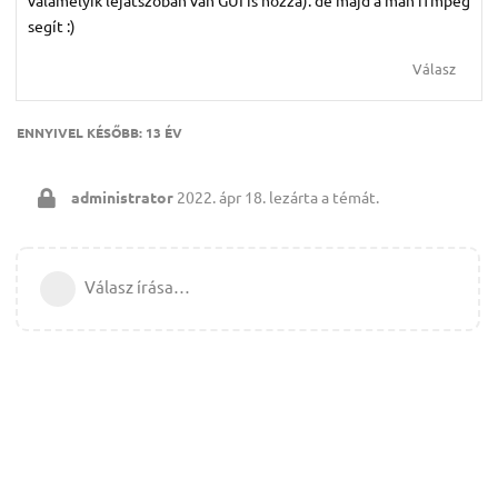
valamelyik lejátszóban van GUI is hozzá). de majd a man ffmpeg
segít :)
Válasz
ENNYIVEL KÉSŐBB:
13 ÉV
administrator
2022. ápr 18.
lezárta a témát.
Válasz írása…