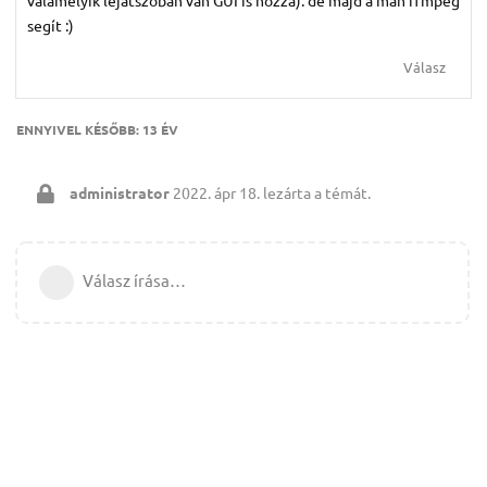
valamelyik lejátszóban van GUI is hozzá). de majd a man ffmpeg
segít :)
Válasz
ENNYIVEL KÉSŐBB:
13 ÉV
administrator
2022. ápr 18.
lezárta a témát.
Válasz írása…