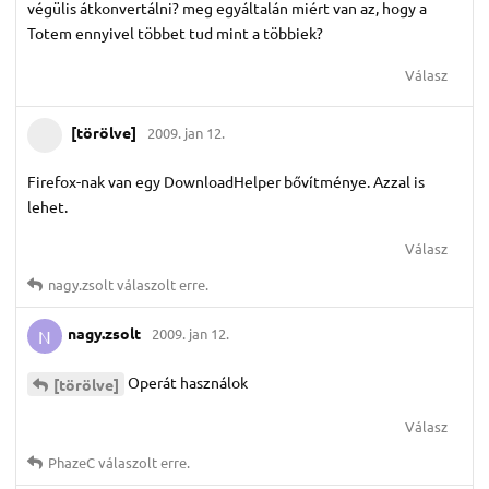
végülis átkonvertálni? meg egyáltalán miért van az, hogy a
Totem ennyivel többet tud mint a többiek?
Válasz
[törölve]
2009. jan 12.
Firefox-nak van egy DownloadHelper bővítménye. Azzal is
lehet.
Válasz
nagy.​zsolt
válaszolt erre.
nagy.​zsolt
2009. jan 12.
N
Operát használok
[törölve]
Válasz
PhazeC
válaszolt erre.