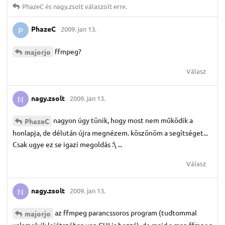
PhazeC
és
nagy.​zsolt
válaszolt erre.
PhazeC
2009. jan 13.
P
ffmpeg?
majorjo
Válasz
nagy.​zsolt
2009. jan 13.
N
nagyon úgy tünik, hogy most nem működik a
PhazeC
honlapja, de délután újra megnézem. köszönöm a segítséget...
Csak ugye ez se igazi megoldás :\ ...
Válasz
nagy.​zsolt
2009. jan 13.
N
az ffmpeg parancssoros program (tudtommal
majorjo