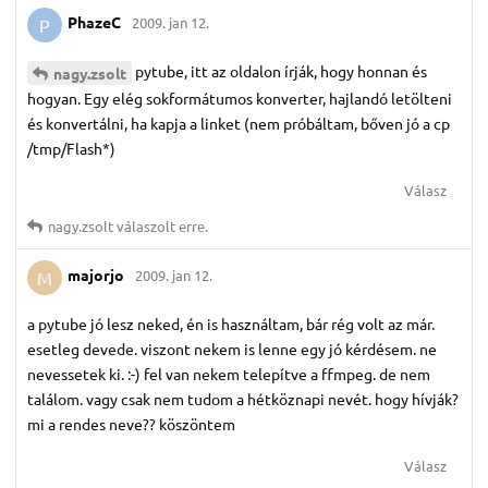
PhazeC
2009. jan 12.
P
pytube, itt az oldalon írják, hogy honnan és
nagy.​zsolt
hogyan. Egy elég sokformátumos konverter, hajlandó letölteni
és konvertálni, ha kapja a linket (nem próbáltam, bőven jó a cp
/tmp/Flash*)
Válasz
nagy.​zsolt
válaszolt erre.
majorjo
2009. jan 12.
M
a pytube jó lesz neked, én is használtam, bár rég volt az már.
esetleg devede. viszont nekem is lenne egy jó kérdésem. ne
nevessetek ki. :-) fel van nekem telepítve a ffmpeg. de nem
találom. vagy csak nem tudom a hétköznapi nevét. hogy hívják?
mi a rendes neve?? köszöntem
Válasz