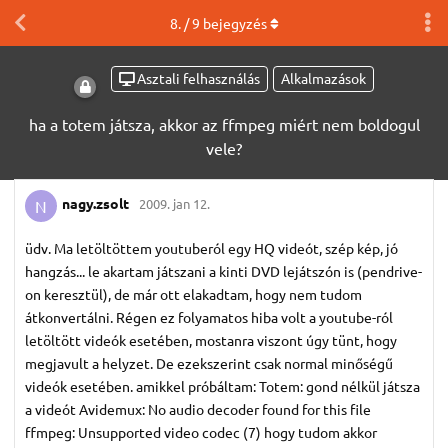
8
. /
9
bejegyzés
Asztali felhasználás
Alkalmazások
ha a totem játsza, akkor az ffmpeg miért nem boldogul
vele?
nagy.​zsolt
2009. jan 12.
N
üdv. Ma letöltöttem youtuberól egy HQ videót, szép kép, jó
hangzás... le akartam játszani a kinti DVD lejátszón is (pendrive-
on keresztül), de már ott elakadtam, hogy nem tudom
átkonvertálni. Régen ez folyamatos hiba volt a youtube-ról
letöltött videók esetében, mostanra viszont úgy tünt, hogy
megjavult a helyzet. De ezekszerint csak normal minőségű
videók esetében. amikkel próbáltam: Totem: gond nélkül játsza
a videót Avidemux: No audio decoder found for this file
ffmpeg: Unsupported video codec (7) hogy tudom akkor