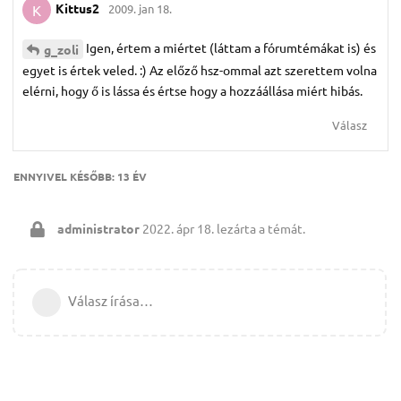
Kittus2
2009. jan 18.
K
Igen, értem a miértet (láttam a fórumtémákat is) és
g_zoli
egyet is értek veled. :) Az előző hsz-ommal azt szerettem volna
elérni, hogy ő is lássa és értse hogy a hozzáállása miért hibás.
Válasz
ENNYIVEL KÉSŐBB:
13 ÉV
administrator
2022. ápr 18.
lezárta a témát.
Válasz írása…