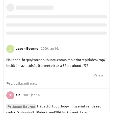
Jason Bourne
2009. jan 16.
J
Ha innen: http://torrent.ubuntu.com/simple/intrepid/desktop/
letöltöm az utolsót (torrentel) az a 32-es ubuntu???
Válasz
zlt
válaszolt erre.
zlt
2009. jan 16.
Z
Hát attól függ, hogy mi szerint rendezed
Jason Bourne
sorba.:D ubuntu-8.10-desktop-i386.iso.torrent Ez az.