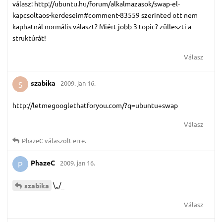
válasz: http://ubuntu.hu/forum/alkalmazasok/swap-el-
kapcsoltaos-kerdeseim#comment-83559 szerinted ott nem
kaphatnál normális választ? Miért jobb 3 topic? zülleszti a
struktúrát!
Válasz
szabika
2009. jan 16.
S
http://letmegooglethatforyou.com/?q=ubuntu+swap
Válasz
PhazeC
válaszolt erre.
PhazeC
2009. jan 16.
P
\,,/_
szabika
Válasz