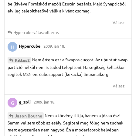
be (kivéve Forráskód mező!) Ezután bezárás. Majd Synapticból
elvileg telepíthetővé válik a kívánt csomag.
Válasz
Hypercube
válaszolt erre.
Hypercube
2009. jan 18.
H
Nem értem ezt a Swapos cuccot. Az ubuntut swap
Kittus2
partíció nélkül nem is tudod telepíteni. Ha segítség kell akkor
segítek MSN en. cubesupport [kukacka] linuxmail.org
Válasz
g_zoli
2009. jan 18.
G
Nem a törvény tiltja, hanem a józan ész!
Jason Bourne
Semmivel sem több az esély. Segíteni meg főleg nem tudnak
mert egyszerűen nem hagyod. Én a moderátorok helyében