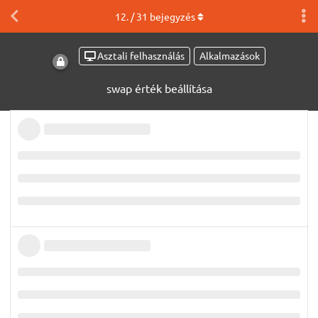
12
. /
31
bejegyzés
Asztali felhasználás
Alkalmazások
swap érték beállítása