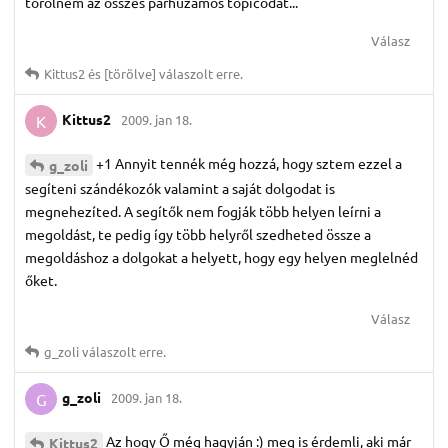
törölném az összes párhuzamos topicodat...
Válasz
Kittus2
és
[törölve]
válaszolt erre.
Kittus2
2009. jan 18.
K
+1 Annyit tennék még hozzá, hogy sztem ezzel a
g_zoli
segíteni szándékozók valamint a saját dolgodat is
megnehezíted. A segítők nem fogják több helyen leírni a
megoldást, te pedig így több helyről szedheted össze a
megoldáshoz a dolgokat a helyett, hogy egy helyen meglelnéd
őket.
Válasz
g_zoli
válaszolt erre.
g_zoli
2009. jan 18.
G
Az hogy Ő még hagyján :) meg is érdemli, aki már
Kittus2