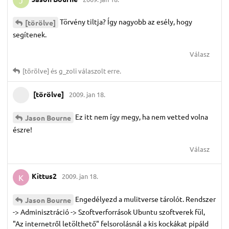
J
Törvény tiltja? Így nagyobb az esély, hogy
[törölve]
segítenek.
Válasz
[törölve]
és
g_zoli
válaszolt erre.
[törölve]
2009. jan 18.
Ez itt nem így megy, ha nem vetted volna
Jason Bourne
észre!
Válasz
Kittus2
2009. jan 18.
K
Engedélyezd a mulitverse tárolót. Rendszer
Jason Bourne
-> Adminisztráció -> Szoftverforrások Ubuntu szoftverek fül,
"Az internetről letölthető" felsorolásnál a kis kockákat pipáld