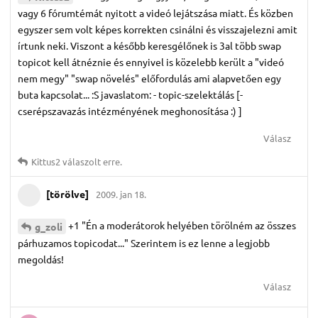
vagy 6 fórumtémát nyitott a videó lejátszása miatt. És közben
egyszer sem volt képes korrekten csinálni és visszajelezni amit
írtunk neki. Viszont a később keresgélőnek is 3al több swap
topicot kell átnéznie és ennyivel is közelebb került a "videó
nem megy" "swap növelés" előfordulás ami alapvetően egy
buta kapcsolat... :S javaslatom: - topic-szelektálás [-
cserépszavazás intézményének meghonosítása :) ]
Válasz
Kittus2
válaszolt erre.
[törölve]
2009. jan 18.
+1 "Én a moderátorok helyében törölném az összes
g_zoli
párhuzamos topicodat..." Szerintem is ez lenne a legjobb
megoldás!
Válasz