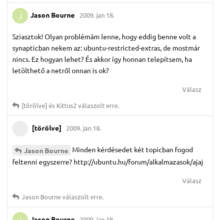
Jason Bourne
2009. jan 18.
J
Sziasztok! Olyan problémám lenne, hogy eddig benne volt a
synapticban nekem az: ubuntu-restricted-extras, de mostmár
nincs. Ez hogyan lehet? És akkor így honnan telepítsem, ha
letölthető a netről onnan is ok?
Válasz
[törölve]
és
Kittus2
válaszolt erre.
[törölve]
2009. jan 18.
Minden kérdésedet két topicban fogod
Jason Bourne
feltenni egyszerre? http://ubuntu.hu/forum/alkalmazasok/ajaj
Válasz
Jason Bourne
válaszolt erre.
Jason Bourne
2009. jan 18.