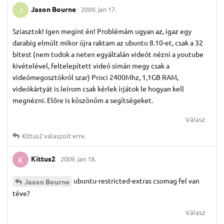
Jason Bourne
2009. jan 17.
J
Sziasztok! Igen megint én! Problémám ugyan az, igaz egy
darabig elmúlt mikor újra raktam az ubuntu 8.10-et, csak a 32
bitest (nem tudok a neten egyáltalán videót nézni a youtube
kivételével, feltelepített videó simán megy csak a
videómegosztókról szar) Proci 2400Mhz, 1,1GB RAM,
videókártyát is leírom csak kérlek írjátok le hogyan kell
megnézni. Előre is köszönöm a segítségeket.
Válasz
Kittus2
válaszolt erre.
Kittus2
2009. jan 18.
K
ubuntu-restricted-extras csomag fel van
Jason Bourne
téve?
Válasz