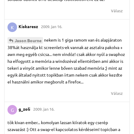
Válasz
Kiskaresz
2009. jan 16.
K
nekem is 1 giga ramom van és alapjáraton
Jason Bourne
38%át használja ki: screenlets-ek vannak az asztalra pakolva +
awn meg egyéb csicsa... nem vindóz! csak akkor nyúl a swaphoz
ha elfogyott a memória a windozéval ellentétben ami akkor is
tekeri a vinyót amikor lenne bőven szabad memória ;) mint az
egyik általad nyitott topikban írtam nekem csak akkor kezdte
el használni amikor megborult a firefox...
Válasz
g_zoli
2009. jan 16.
G
tök kivan ember... komolyan lassan kiíratok egy cserép
szavazást :) Ott a swap-el kapcsolatos kérdéseim! topicban a