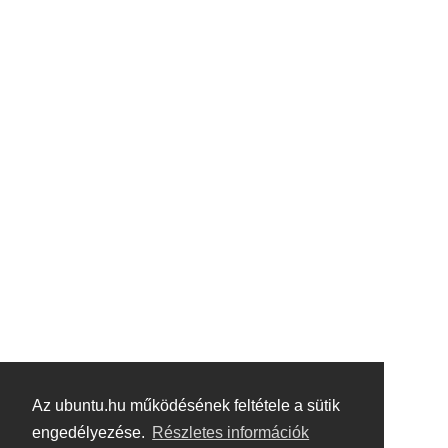
Az ubuntu.hu működésének feltétele a sütik
engedélyezése.
Részletes információk