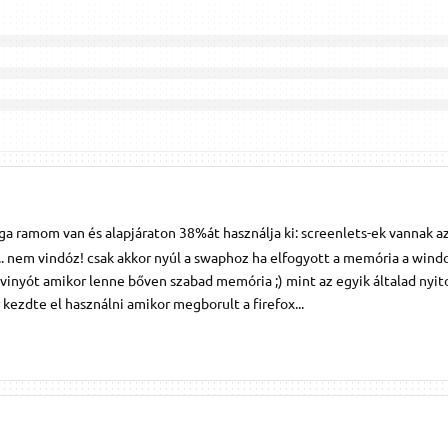
ga ramom van és alapjáraton 38%át használja ki: screenlets-ek vannak az
.. nem vindóz! csak akkor nyúl a swaphoz ha elfogyott a memória a wind
a vinyót amikor lenne bőven szabad memória ;) mint az egyik általad nyit
kezdte el használni amikor megborult a firefox...