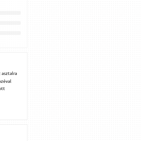
 asztalra
ozéval
ott