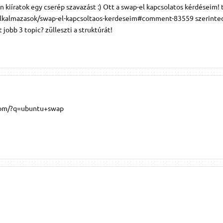
n kiíratok egy cserép szavazást :) Ott a swap-el kapcsolatos kérdéseim! 
/alkalmazasok/swap-el-kapcsoltaos-kerdeseim#comment-83559 szerinte
 jobb 3 topic? zülleszti a struktúrát!
.com/?q=ubuntu+swap