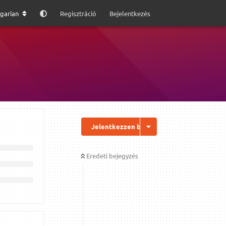
garian
Regisztráció
Bejelentkezés
Jelentkezzen be a válaszhoz
Eredeti bejegyzés