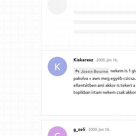
Kiskaresz
2009. jan 16.
K
nekem is 1 gi
Jason Bourne
pakolva + awn meg egyéb csicsa.
ellentétben ami akkor is tekeri 
topikban írtam nekem csak akkor 
g_zoli
2009. jan 16.
G