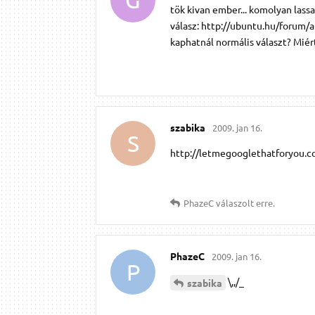
tök kivan ember... komolyan lassa
válasz: http://ubuntu.hu/forum
kaphatnál normális választ? Miért
szabika
2009. jan 16.
S
http://letmegooglethatforyou
PhazeC
válaszolt erre.
PhazeC
2009. jan 16.
P
\,,/_
szabika