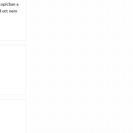
topicban a
d ott nem