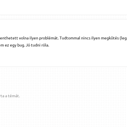
lenthetett volna ilyen problémát. Tudtommal nincs ilyen megkötés (leg
m ez egy bug. Jó tudni róla.
ta a témát.