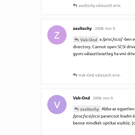
zaultschy
válaszolt erre.
zaultschy
2008. nov 9.
Z
a /proc/scsi/ -ben e
Vak-Ond
directory. Cannot open SCSI driv
gyors választ!esetleg ha vmi dri
Vak-Ond
válaszolt erre.
Vak-Ond
2008. nov 9.
V
Abba az egyetlen 
zaultschy
/proc/scsi/scsi parancsot kiadni
benne mindkét optikai eszköz. (c