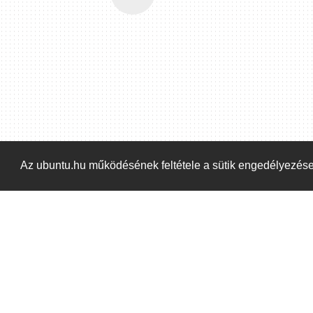
Az ubuntu.hu működésének feltétele a sütik engedélyezés
Kezdőoldal
Blog
ÁSZF
Szabályzat
Ka
ubuntu.hu :: Magyar Ubuntu Közösség
© 2007 –