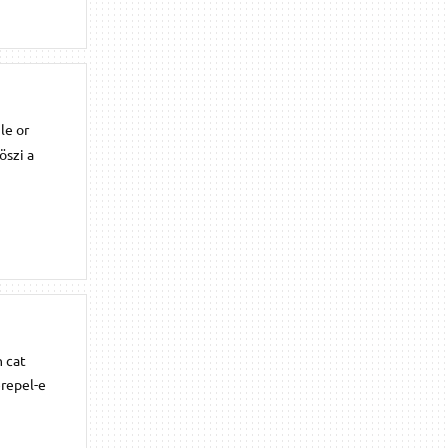
le or
öszi a
n cat
erepel-e