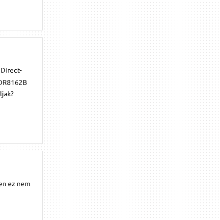
Direct-
 GDR8162B
ljak?
igen ez nem