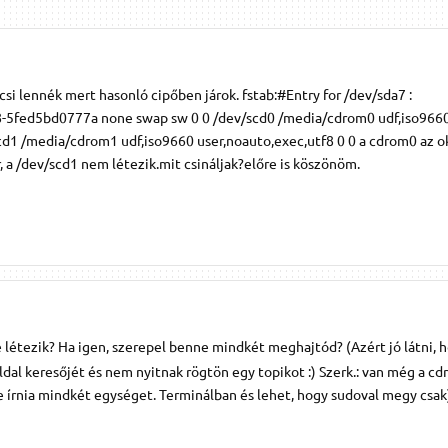
ncsi lennék mert hasonló cipőben járok. fstab:#Entry for /dev/sda7 :
5fed5bd0777a none swap sw 0 0 /dev/scd0 /media/cdrom0 udf,iso966
cd1 /media/cdrom1 udf,iso9660 user,noauto,exec,utf8 0 0 a cdrom0 az o
 a /dev/scd1 nem létezik.mit csináljak?előre is köszönöm.
ile létezik? Ha igen, szerepel benne mindkét meghajtód? (Azért jó látni, 
ldal keresőjét és nem nyitnak rögtön egy topikot :) Szerk.: van még a cdr
e írnia mindkét egységet. Terminálban és lehet, hogy sudoval megy csak