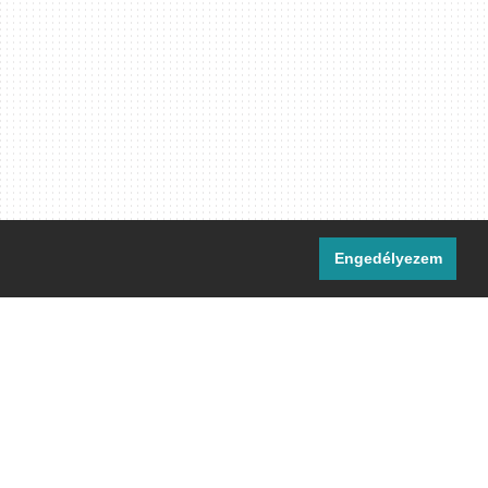
Engedélyezem
i csatornáink:
[M]
IRC
rtalma, ahol másként nem jelezzük,
ommons Nevezd meg! – Így add tovább!
licenc
 el.