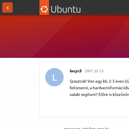
lacyc3
2007. júl 25.
L
Szasztok! Van egy kb. 2-3 éves 
felismerni, a hardverinformációb
valaki segíteni? Előre is köszönö
ENNYIVEL KÉSŐBB:
EGY ÉV