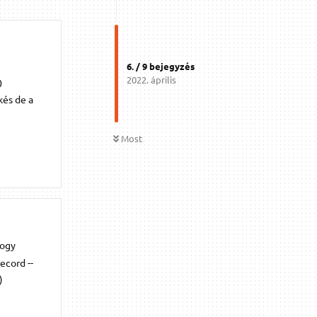
6
. /
9
bejegyzés
2022. április
0
kés de a
Most
hogy
ecord --
)