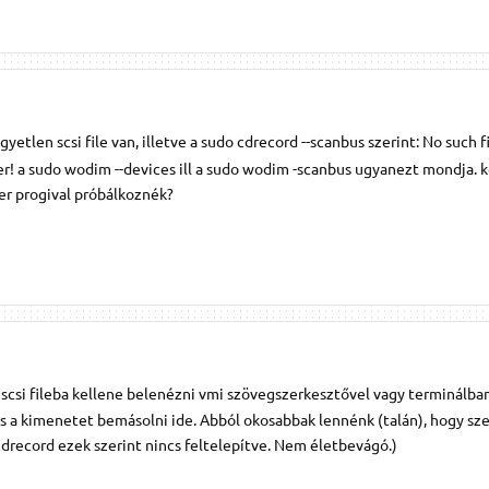
gyetlen scsi file van, illetve a sudo cdrecord --scanbus szerint: No such fi
er! a sudo wodim --devices ill a sudo wodim -scanbus ugyanezt mondja. k
ver progival próbálkoznék?
scsi fileba kellene belenézni vmi szövegszerkesztővel vagy terminálba
 és a kimenetet bemásolni ide. Abból okosabbak lennénk (talán), hogy sz
drecord ezek szerint nincs feltelepítve. Nem életbevágó.)