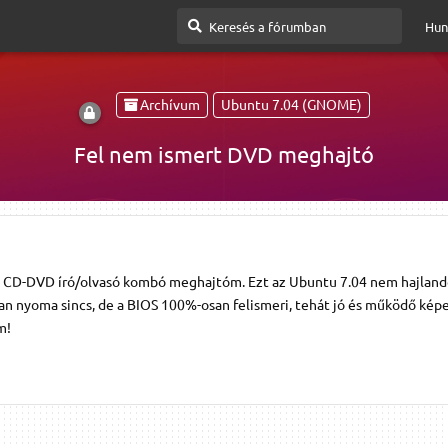
Hun
Archívum
Ubuntu 7.04 (GNOME)
Fel nem ismert DVD meghajtó
LG CD-DVD író/olvasó kombó meghajtóm. Ezt az Ubuntu 7.04 nem hajlan
an nyoma sincs, de a BIOS 100%-osan felismeri, tehát jó és működő képe
m!