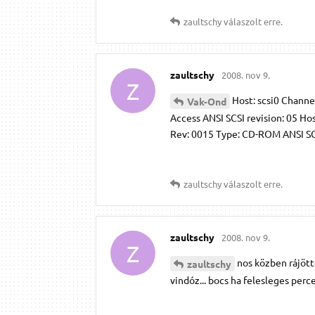
zaultschy
válaszolt erre.
zaultschy
2008. nov 9.
Z
Host: scsi0 Channe
Vak-Ond
Access ANSI SCSI revision: 05 H
Rev: 0015 Type: CD-ROM ANSI SCSI
zaultschy
válaszolt erre.
zaultschy
2008. nov 9.
Z
nos közben rájötte
zaultschy
vindóz... bocs ha felesleges perc