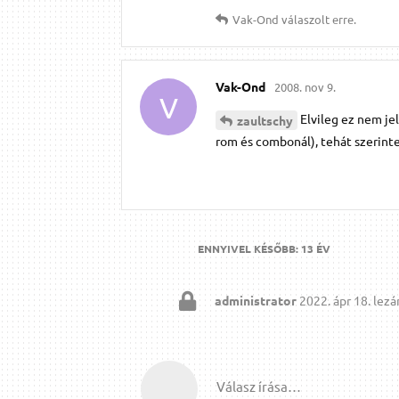
Vak-Ond
válaszolt erre.
Vak-Ond
2008. nov 9.
V
Elvileg ez nem je
zaultschy
rom és combonál), tehát szerinte
ENNYIVEL KÉSŐBB:
13 ÉV
administrator
2022. ápr 18.
lezár
Válasz írása…