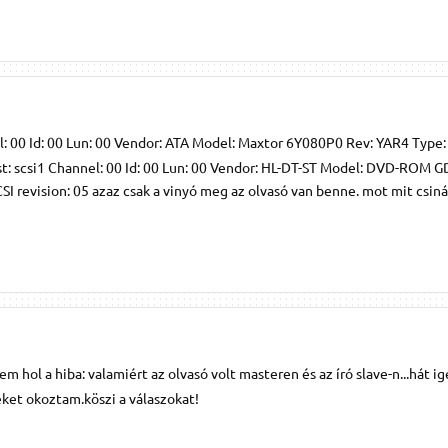
l: 00 Id: 00 Lun: 00 Vendor: ATA Model: Maxtor 6Y080P0 Rev: YAR4 Type: 
ost: scsi1 Channel: 00 Id: 00 Lun: 00 Vendor: HL-DT-ST Model: DVD-ROM
 revision: 05 azaz csak a vinyó meg az olvasó van benne. mot mit csiná
m hol a hiba: valamiért az olvasó volt masteren és az író slave-n...hát 
eket okoztam.köszi a válaszokat!