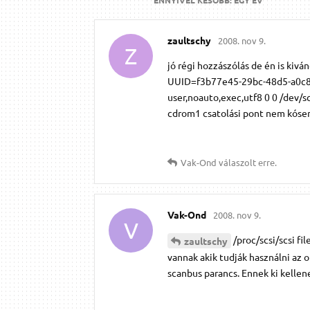
zaultschy
2008. nov 9.
Z
jó régi hozzászólás de én is kivá
UUID=f3b77e45-29bc-48d5-a0c8-
user,noauto,exec,utf8 0 0 /dev/s
cdrom1 csatolási pont nem kóser,
Vak-Ond
válaszolt erre.
Vak-Ond
2008. nov 9.
V
/proc/scsi/scsi f
zaultschy
vannak akik tudják használni az o
scanbus parancs. Ennek ki kellen