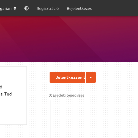
garian
Regisztráció
Bejelentkezés
Jelentkezzen be a válaszhoz
dó
s. Tud
Eredeti bejegyzés