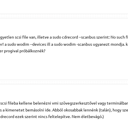
gyetlen scsi file van, illetve a sudo cdrecord --scanbus szerint: No such fi
er! a sudo wodim --devices ill a sudo wodim -scanbus ugyanezt mondja. k
ver progival próbálkoznék?
scsi fileba kellene belenézni vmi szövegszerkesztővel vagy terminálba
 és a kimenetet bemásolni ide. Abból okosabbak lennénk (talán), hogy sz
drecord ezek szerint nincs feltelepítve. Nem életbevágó.)