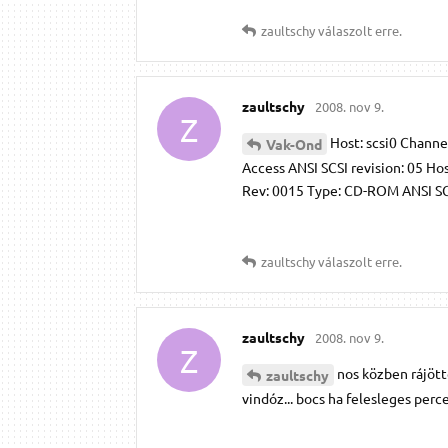
zaultschy
válaszolt erre.
zaultschy
2008. nov 9.
Z
Host: scsi0 Channe
Vak-Ond
Access ANSI SCSI revision: 05 H
Rev: 0015 Type: CD-ROM ANSI SCSI
zaultschy
válaszolt erre.
zaultschy
2008. nov 9.
Z
nos közben rájötte
zaultschy
vindóz... bocs ha felesleges perc