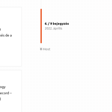
6
. /
9
bejegyzés
2022. április
0
kés de a
Most
hogy
ecord --
)