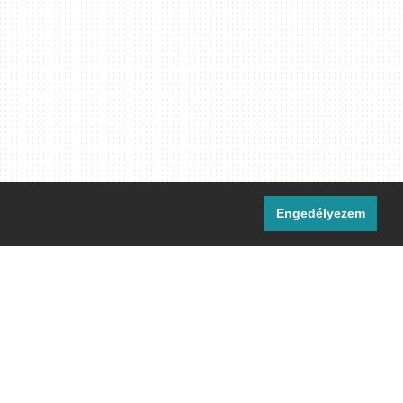
Engedélyezem
i csatornáink:
[M]
IRC
rtalma, ahol másként nem jelezzük,
ommons Nevezd meg! – Így add tovább!
licenc
 el.