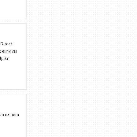
Direct-
 GDR8162B
ljak?
igen ez nem