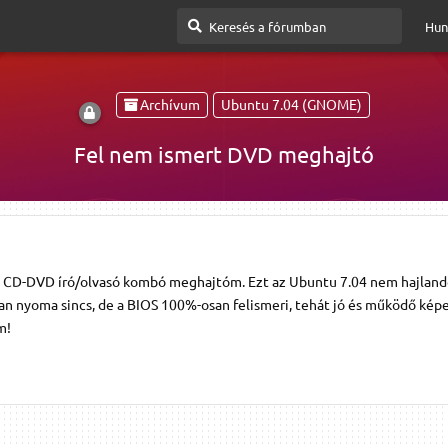
Hun
Archívum
Ubuntu 7.04 (GNOME)
Fel nem ismert DVD meghajtó
LG CD-DVD író/olvasó kombó meghajtóm. Ezt az Ubuntu 7.04 nem hajlan
an nyoma sincs, de a BIOS 100%-osan felismeri, tehát jó és működő képe
m!