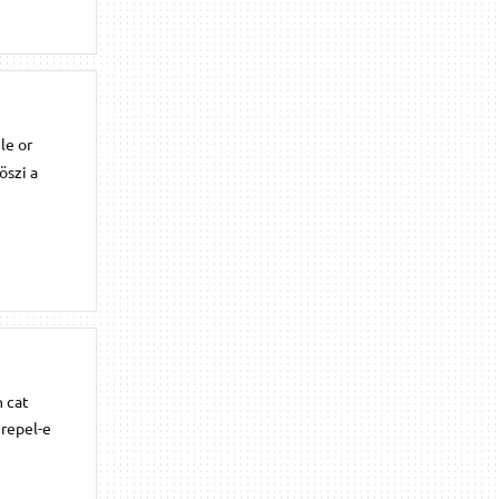
le or
öszi a
n cat
erepel-e