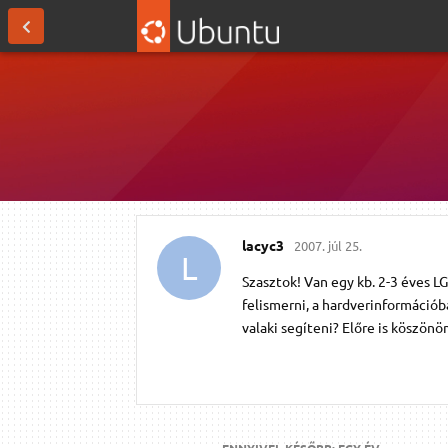
lacyc3
2007. júl 25.
L
Szasztok! Van egy kb. 2-3 éves 
felismerni, a hardverinformációb
valaki segíteni? Előre is köszönö
ENNYIVEL KÉSŐBB:
EGY ÉV