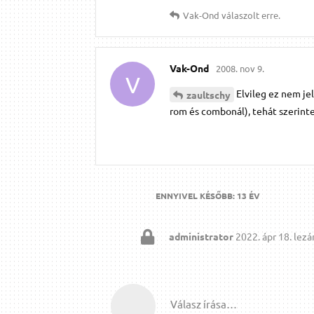
Vak-Ond
válaszolt erre.
Vak-Ond
2008. nov 9.
V
Elvileg ez nem je
zaultschy
rom és combonál), tehát szerinte
ENNYIVEL KÉSŐBB:
13 ÉV
administrator
2022. ápr 18.
lezár
Válasz írása…