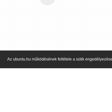
Az ubuntu.hu működésének feltétele a sütik engedélyezés
Kezdőoldal
Blog
ÁSZF
Szabályzat
Ka
ubuntu.hu :: Magyar Ubuntu Közösség
© 2007 –