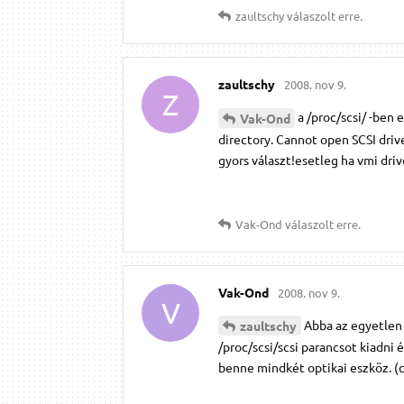
zaultschy
válaszolt erre.
zaultschy
2008. nov 9.
Z
a /proc/scsi/ -ben e
Vak-Ond
directory. Cannot open SCSI driv
gyors választ!esetleg ha vmi dri
Vak-Ond
válaszolt erre.
Vak-Ond
2008. nov 9.
V
Abba az egyetlen 
zaultschy
/proc/scsi/scsi parancsot kiadni
benne mindkét optikai eszköz. (c