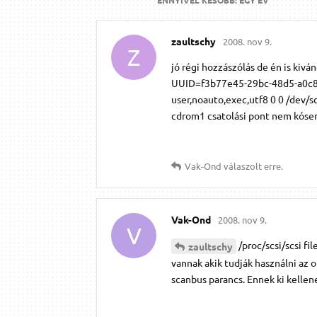
zaultschy
2008. nov 9.
Z
jó régi hozzászólás de én is kivá
UUID=f3b77e45-29bc-48d5-a0c8-
user,noauto,exec,utf8 0 0 /dev/s
cdrom1 csatolási pont nem kóser,
Vak-Ond
válaszolt erre.
Vak-Ond
2008. nov 9.
V
/proc/scsi/scsi f
zaultschy
vannak akik tudják használni az o
scanbus parancs. Ennek ki kellen