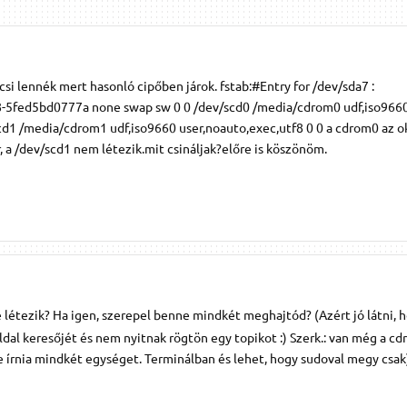
ncsi lennék mert hasonló cipőben járok. fstab:#Entry for /dev/sda7 :
5fed5bd0777a none swap sw 0 0 /dev/scd0 /media/cdrom0 udf,iso966
cd1 /media/cdrom1 udf,iso9660 user,noauto,exec,utf8 0 0 a cdrom0 az o
 a /dev/scd1 nem létezik.mit csináljak?előre is köszönöm.
ile létezik? Ha igen, szerepel benne mindkét meghajtód? (Azért jó látni, 
ldal keresőjét és nem nyitnak rögtön egy topikot :) Szerk.: van még a cdr
e írnia mindkét egységet. Terminálban és lehet, hogy sudoval megy csak