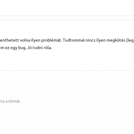
lenthetett volna ilyen problémát. Tudtommal nincs ilyen megkötés (leg
m ez egy bug. Jó tudni róla.
ta a témát.