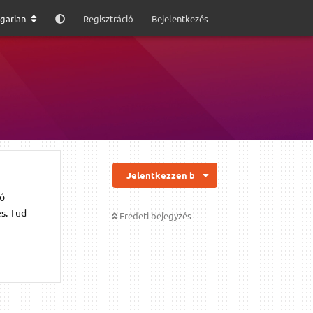
garian
Regisztráció
Bejelentkezés
Jelentkezzen be a válaszhoz
dó
s. Tud
Eredeti bejegyzés