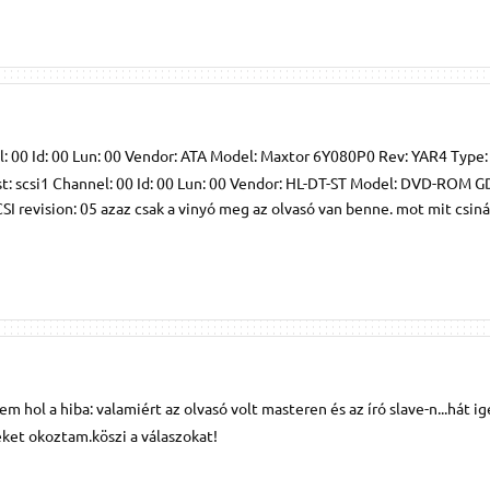
l: 00 Id: 00 Lun: 00 Vendor: ATA Model: Maxtor 6Y080P0 Rev: YAR4 Type: 
ost: scsi1 Channel: 00 Id: 00 Lun: 00 Vendor: HL-DT-ST Model: DVD-ROM
 revision: 05 azaz csak a vinyó meg az olvasó van benne. mot mit csiná
m hol a hiba: valamiért az olvasó volt masteren és az író slave-n...hát 
eket okoztam.köszi a válaszokat!