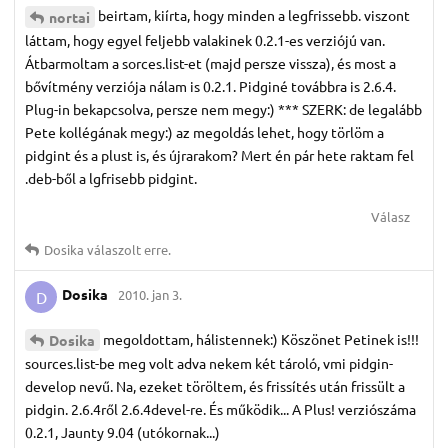
beirtam, kiírta, hogy minden a legfrissebb. viszont
nortai
láttam, hogy egyel feljebb valakinek 0.2.1-es verziójú van.
Átbarmoltam a sorces.list-et (majd persze vissza), és most a
bővítmény verziója nálam is 0.2.1. Pidginé továbbra is 2.6.4.
Plug-in bekapcsolva, persze nem megy:) *** SZERK: de legalább
Pete kollégának megy:) az megoldás lehet, hogy törlöm a
pidgint és a plust is, és újrarakom? Mert én pár hete raktam fel
.deb-ből a lgfrisebb pidgint.
Válasz
Dosika
válaszolt erre.
Dosika
2010. jan 3.
D
megoldottam, hálistennek:) Köszönet Petinek is!!!
Dosika
sources.list-be meg volt adva nekem két tároló, vmi pidgin-
develop nevű. Na, ezeket töröltem, és frissítés után frissült a
pidgin. 2.6.4ről 2.6.4devel-re. És működik... A Plus! verziószáma
0.2.1, Jaunty 9.04 (utókornak...)