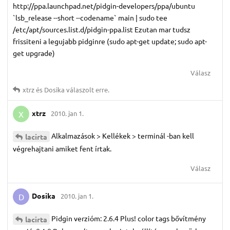
http://ppa.launchpad.net/pidgin-developers/ppa/ubuntu
`lsb_release --short --codename` main | sudo tee
/etc/apt/sources.list.d/pidgin-ppa.list Ezutan mar tudsz
frissiteni a legujabb pidginre (sudo apt-get update; sudo apt-
get upgrade)
Válasz
xtrz
és
Dosika
válaszolt erre.
xtrz
2010. jan 1.
X
Alkalmazások > Kellékek > terminál -ban kell
lacirta
végrehajtani amiket fent írtak.
Válasz
Dosika
2010. jan 1.
D
Pidgin verzióm: 2.6.4 Plus! color tags bővítmény
lacirta