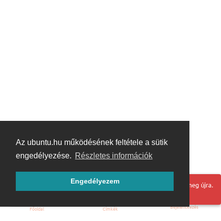
Az ubuntu.hu működésének feltétele a sütik
engedélyezése.
Részletes információk
Engedélyezem
Hoppá! Valami hiba történt. Frissítse az oldalt és próbálja meg újra.
Bejelentkezés
Főoldal
Címkék