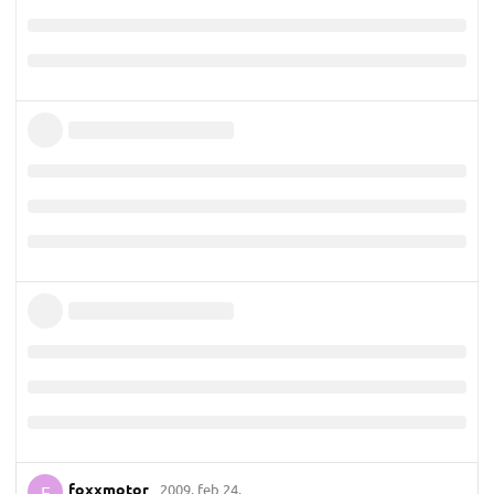
foxxmotor
2009. feb 24.
F