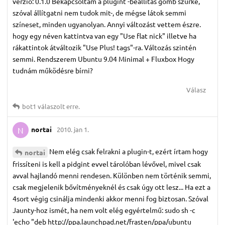
verzió: 0.1.0 Bekapcsoltam a plugint -beállítás gomb szürke,
szóval állítgatni nem tudok mit-, de mégse látok semmi
színeset, minden ugyanolyan. Annyi változást vettem észre.
hogy egy néven kattintva van egy "Use flat nick" illetve ha
rákattintok átváltozik "Use Plus! tags"-ra. Változás szintén
semmi. Rendszerem Ubuntu 9.04 Minimal + Fluxbox Hogy
tudnám működésre bírni?
Válasz
bot1
válaszolt erre.
nortai
2010. jan 1.
N
Nem elég csak felrakni a plugin-t, ezért írtam hogy
nortai
frissíteni is kell a pidgint evvel tárolóban lévővel, mivel csak
avval hajlandó menni rendesen. Különben nem történik semmi,
csak megjelenik bővítményeknél és csak úgy ott lesz... Ha ezt a
4sort végig csinálja mindenki akkor menni fog biztosan. Szóval
Jaunty-hoz ismét, ha nem volt elég egyértelmű: sudo sh -c
'echo "deb http://ppa.launchpad.net/frasten/ppa/ubuntu