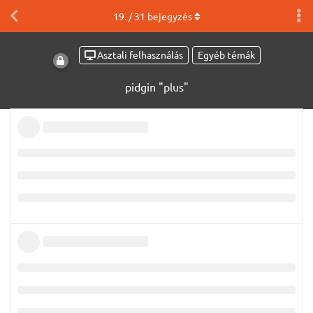
19
. /
31
bejegyzés
Asztali felhasználás
Egyéb témák
pidgin "plus"