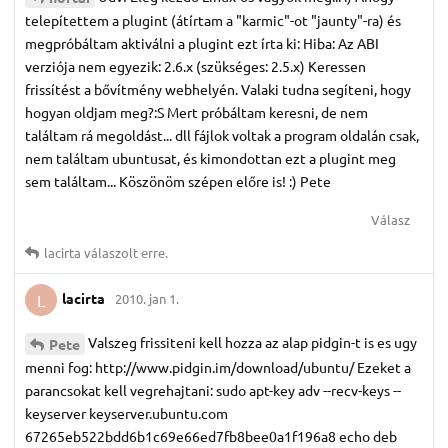
telepítettem a plugint (átírtam a "karmic"-ot "jaunty"-ra) és
megpróbáltam aktiválni a plugint ezt írta ki: Hiba: Az ABI
verziója nem egyezik: 2.6.x (szükséges: 2.5.x) Keressen
frissítést a bővítmény webhelyén. Valaki tudna segíteni, hogy
hogyan oldjam meg?:S Mert próbáltam keresni, de nem
találtam rá megoldást... dll fájlok voltak a program oldalán csak,
nem találtam ubuntusat, és kimondottan ezt a plugint meg
sem találtam... Köszönöm szépen előre is! :) Pete
Válasz
lacirta
válaszolt erre.
lacirta
2010. jan 1.
L
Valszeg frissiteni kell hozza az alap pidgin-t is es ugy
Pete
menni fog: http://www.pidgin.im/download/ubuntu/ Ezeket a
parancsokat kell vegrehajtani: sudo apt-key adv --recv-keys --
keyserver keyserver.ubuntu.com
67265eb522bdd6b1c69e66ed7fb8bee0a1f196a8 echo deb