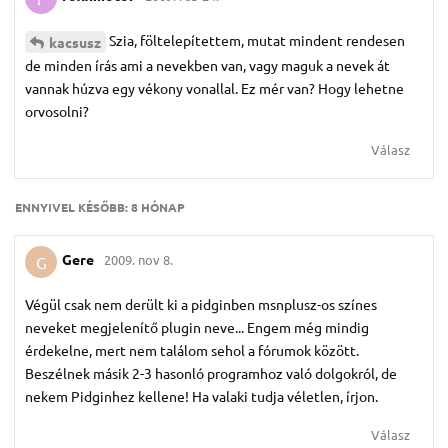
Szia, föltelepítettem, mutat mindent rendesen
kacsusz
de minden írás ami a nevekben van, vagy maguk a nevek át
vannak húzva egy vékony vonallal. Ez mér van? Hogy lehetne
orvosolni?
Válasz
ENNYIVEL KÉSŐBB:
8 HÓNAP
Gere
2009. nov 8.
G
Végül csak nem derült ki a pidginben msnplusz-os színes
neveket megjelenítő plugin neve... Engem még mindig
érdekelne, mert nem találom sehol a fórumok között.
Beszélnek másik 2-3 hasonló programhoz való dolgokról, de
nekem Pidginhez kellene! Ha valaki tudja véletlen, írjon.
Válasz