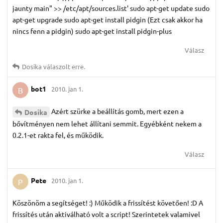
jaunty main" >> /etc/apt/sources.list' sudo apt-get update sudo
apt-get upgrade sudo apt-get install pidgin (Ezt csak akkor ha
nincs fenn a pidgin) sudo apt-get install pidgin-plus
Válasz
Dosika
válaszolt erre.
bot1
2010. jan 1.
B
Azért szürke a beállítás gomb, mert ezen a
Dosika
bővítményen nem lehet állítani semmit. Egyébként nekem a
0.2.1-et rakta fel, és működik.
Válasz
Pete
2010. jan 1.
P
Köszönöm a segítséget! :) Működik a frissítést követően! :D A
frissítés után aktiválható volt a script! Szerintetek valamivel