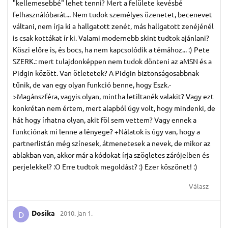
"kellemesebbé" lehet tenni? Mert a felülete kevésbé
felhasználóbarát... Nem tudok személyes üzenetet, becenevet
váltani, nem írja ki a hallgatott zenét, más hallgatott zenéjénél
is csak kottákat ír ki. Valami modernebb skint tudtok ajánlani?
Köszi előre is, és bocs, ha nem kapcsolódik a témához... :) Pete
SZERK.: mert tulajdonképpen nem tudok dönteni az aMSN és a
Pidgin között. Van ötletetek? A Pidgin biztonságosabbnak
tűnik, de van egy olyan funkció benne, hogy Eszk.-
>Magánszféra, vagyis olyan, mintha letiltanék valakit? Vagy ezt
konkrétan nem értem, mert alapból úgy volt, hogy mindenki, de
hát hogy írhatna olyan, akit föl sem vettem? Vagy ennek a
funkciónak mi lenne a lényege? +Nálatok is úgy van, hogy a
partnerlistán még színesek, átmenetesek a nevek, de mikor az
ablakban van, akkor már a kódokat írja szögletes zárójelben és
perjelekkel? :O Erre tudtok megoldást? :) Ezer köszönet! :)
Válasz
Dosika
2010. jan 1.
D