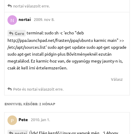
nortai
válaszolt erre.
nortai
2009. nov 8.
N
terminal: sudo sh -c 'echo "deb
Gere
http://ppa.launchpad.net/frasten/ppa/ubuntu karmic main" >>
/etc/apt/sources.list' sudo apt-get update sudo apt-get upgrade
sudo apt-get install pidgin-plus Bővítményeknél ezután
megtalálod. Ez karmic-hoz van, de ugyanúgy megy jaunty-n is,
csak át kell írni értelemszerűen.
Válasz
Pete
és
nortai
válaszolt erre.
ENNYIVEL KÉSŐBB:
2 HÓNAP
Pete
2010. jan 1.
P
Üdv! Elég kezdő Linux-os vagyok még... :) Ahogy
nortai