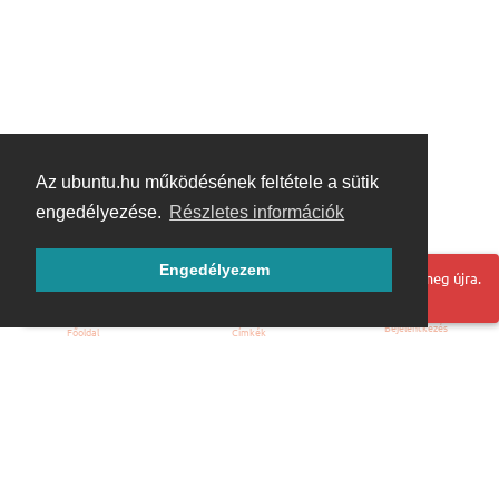
Az ubuntu.hu működésének feltétele a sütik
engedélyezése.
Részletes információk
Engedélyezem
Hoppá! Valami hiba történt. Frissítse az oldalt és próbálja meg újra.
Bejelentkezés
Főoldal
Címkék