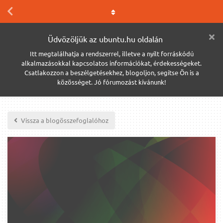
Üdvözöljük az ubuntu.hu oldalán
Itt megtalálhatja a rendszerrel, illetve a nyílt forráskódú
alkalmazásokkal kapcsolatos információkat, érdekességeket.
Csatlakozzon a beszélgetésekhez, blogoljon, segítse Ön is a
közösséget. Jó fórumozást kívánunk!
Vissza a blogösszefoglalóhoz