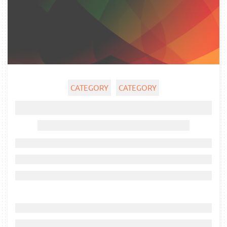
CATEGORY
CATEGORY
Ghost title