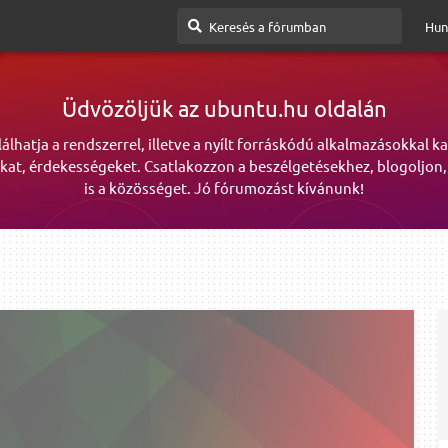
Hun
Üdvözöljük az ubuntu.hu oldalán
lálhatja a rendszerrel, illetve a nyílt forráskódú alkalmazásokkal k
kat, érdekességeket. Csatlakozzon a beszélgetésekhez, blogoljon,
is a közösséget. Jó fórumozást kívánunk!