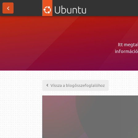
Itt megta
információ
Vissza a blogösszefoglalóhoz