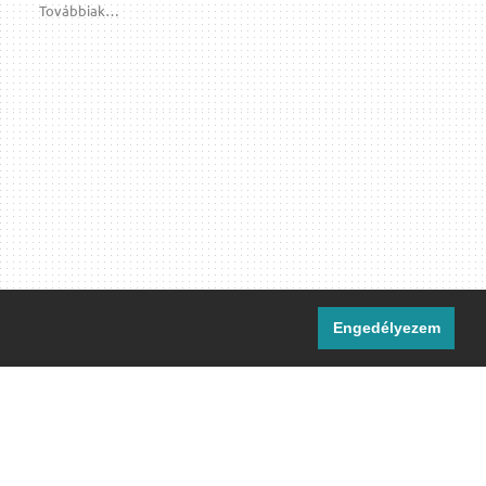
Továbbiak…
Engedélyezem
i csatornáink:
[M]
IRC
rtalma, ahol másként nem jelezzük,