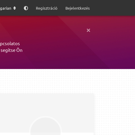
garian
Regisztráció
Bejelentkezés
apcsolatos
 segítse Ön