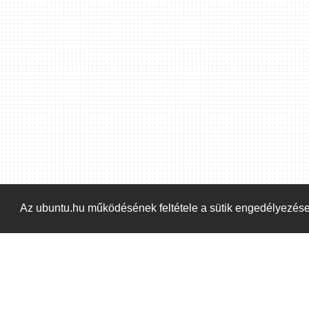
Hoppá! Valami hiba történt. Frissítse az oldalt és próbálja meg újra.
Az ubuntu.hu működésének feltétele a sütik engedélyezés