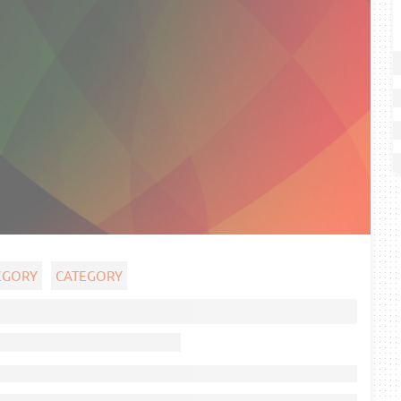
EGORY
CATEGORY
Ghost title