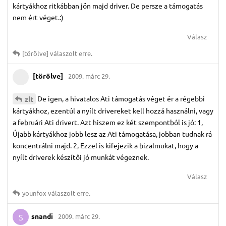
kártyákhoz ritkábban jön majd driver. De persze a támogatás
nem ért véget.:)
Válasz
[törölve]
válaszolt erre.
[törölve]
2009. márc 29.
De igen, a hivatalos Ati támogatás véget ér a régebbi
zlt
kártyákhoz, ezentúl a nyílt drivereket kell hozzá használni, vagy
a februári Ati drivert. Azt hiszem ez két szempontból is jó: 1,
Újabb kártyákhoz jobb lesz az Ati támogatása, jobban tudnak rá
koncentrálni majd. 2, Ezzel is kifejezik a bizalmukat, hogy a
nyílt driverek készítői jó munkát végeznek.
Válasz
younfox
válaszolt erre.
snandi
2009. márc 29.
S