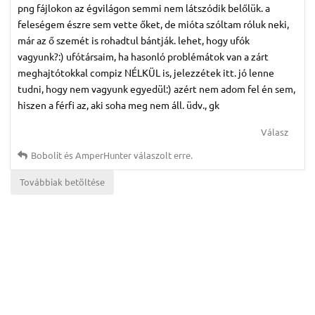
png fájlokon az égvilágon semmi nem látszódik belőlük. a
feleségem észre sem vette őket, de mióta szóltam róluk neki,
már az ő szemét is rohadtul bántják. lehet, hogy ufók
vagyunk?:) ufótársaim, ha hasonló problémátok van a zárt
meghajtótokkal compiz NÉLKÜL is, jelezzétek itt. jó lenne
tudni, hogy nem vagyunk egyedül:) azért nem adom fel én sem,
hiszen a férfi az, aki soha meg nem áll. üdv., gk
Válasz
Bobolit
és
AmperHunter
válaszolt erre.
Továbbiak betöltése