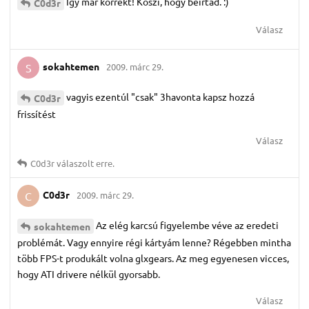
Így már korrekt! Köszi, hogy beírtad. :)
C0d3r
Válasz
sokahtemen
2009. márc 29.
S
vagyis ezentúl "csak" 3havonta kapsz hozzá
C0d3r
frissítést
Válasz
C0d3r
válaszolt erre.
C0d3r
2009. márc 29.
C
Az elég karcsú figyelembe véve az eredeti
sokahtemen
problémát. Vagy ennyire régi kártyám lenne? Régebben mintha
több FPS-t produkált volna glxgears. Az meg egyenesen vicces,
hogy ATI drivere nélkül gyorsabb.
Válasz