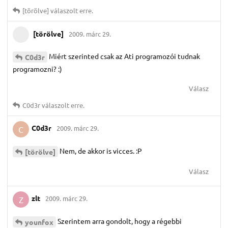
[törölve]
válaszolt erre.
[törölve]
2009. márc 29.
Miért szerinted csak az Ati programozói tudnak
C0d3r
programozni? :)
Válasz
C0d3r
válaszolt erre.
C0d3r
2009. márc 29.
C
Nem, de akkor is vicces. :P
[törölve]
Válasz
zlt
2009. márc 29.
Z
Szerintem arra gondolt, hogy a régebbi
younfox