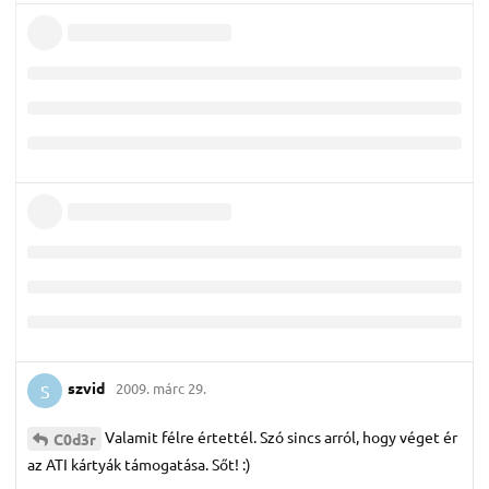
szvid
2009. márc 29.
S
Valamit félre értettél. Szó sincs arról, hogy véget ér
C0d3r
az ATI kártyák támogatása. Sőt! :)