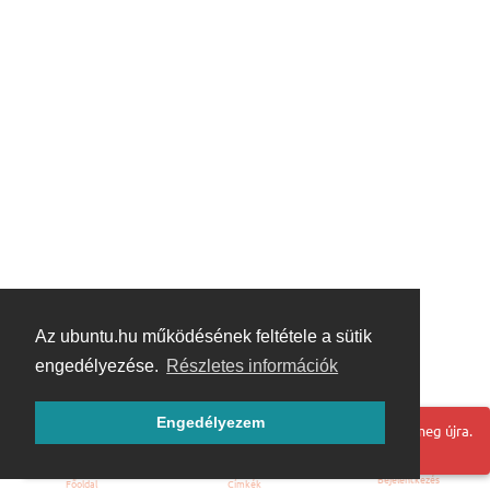
Az ubuntu.hu működésének feltétele a sütik
engedélyezése.
Részletes információk
Engedélyezem
Hoppá! Valami hiba történt. Frissítse az oldalt és próbálja meg újra.
Bejelentkezés
Főoldal
Címkék