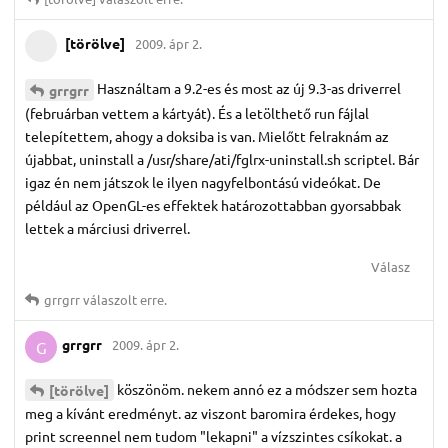
[törölve]
2009. ápr 2.
Használtam a 9.2-es és most az új 9.3-as driverrel
grrgrr
(februárban vettem a kártyát). És a letölthető run fájlal
telepítettem, ahogy a doksiba is van. Mielőtt felraknám az
újabbat, uninstall a /usr/share/ati/fglrx-uninstall.sh scriptel. Bár
igaz én nem játszok le ilyen nagyfelbontású videókat. De
például az OpenGL-es effektek határozottabban gyorsabbak
lettek a márciusi driverrel.
Válasz
grrgrr
válaszolt erre.
grrgrr
2009. ápr 2.
G
köszönöm. nekem annó ez a módszer sem hozta
[törölve]
meg a kívánt eredményt. az viszont baromira érdekes, hogy
print screennel nem tudom "lekapni" a vízszintes csíkokat. a