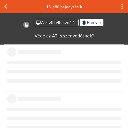
13
. /
86
bejegyzés
Asztali felhasználás
Hardver
Vége az ATI-s szenvedésnek?