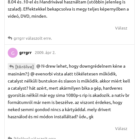
8.04 és .10-el és Mandrivával használtam (utóbbin jelenleg is
szalad). Effektekkel bekapcsolva is megy teljes képernyőben a
videó, DVD, minden.
Válasz
grrgrr
válaszolt erre.
grrgrr
2009. ápr 2.
G
@ N-drew lehet, hogy downgrédelnem kéne a
[törölve]
masinám?:) @ evenorbi vista alatt tökéletesen működik,
catalyst nélküli buntukon és slaxon is működik. akkor miért kell
a catalyst? hát azért, mert akármilyen bika a gép, hardveres
gyorsítás nélkül már egy sima 1080p-s rip is akadozik. a natív br
formátumról már nem is beszélve. az viszont érdekes, hogy
neked semmi gondod nincs a kártyáddal. mely drivert
használod és mi módon installáltad? üdv., gk
Válasz
[törölve]
válaszolt erre.