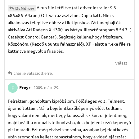
A run file letöltve.(ati-driver-installer-9.3-
DcNdrew
x86.x86_64.run ) Ott van az asztalon. Dupla katt. Nincs
alkalmazás telepítve ehhez a filetipushoz. Zárt meghajtók
aktiválva.Ati Radeon X-1300 -as kártya. Illesztőprogram 8.54.3. (
Catalyst Control Center ). Segítség kellene,hogy frissítsem.
Köszönöm. (Kezdő ubuntu felhasználó). XP - alatt a *.exe file-ra
kattintva megvolt a frissítés.
Válasz
charlie
válaszolt erre.
Freyr
2009. márc 29.
F
Felraktam, gondoltam kipróbálom. Fölösleges volt. Felment,
újraindítottam. Már a bejelentkezőképernyő előtt tudtam,
hogy valami nem ok, mert egy kolosszális x kurzor jelent meg,
majd beállt a normális felbontásba, de a bejelentkező képernyő
pici maradt. Ezt még elviseltem volna, azonban bejelentkezés
után szomorúan kellett tapasztalnom, hogy a videólejátszást