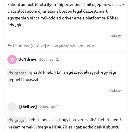
kubuntummal. Mióta ilyen "hiperszuper" ámítógépem van, csak
vista alól tudom újranézni a boston legal összest, mert
egyszerűen nincs működő ati driver erre a platformra. Röhej.
üdv., gk
Válasz
DcNdrew
,
[törölve]
és
arany0218
válaszolt erre.
DcNdrew
2009. ápr 2.
D
Írj az ATI-nak. :) Én is egész jól elvagyok egy régi
grrgrr
géppel Linuxszal.
Válasz
[törölve]
2009. ápr 2.
Lehet még az is, hogy hardveres hibád lehet, nem?
grrgrr
Nekem remekül megy a HD4670-es, igaz eddig csak Kubuntu