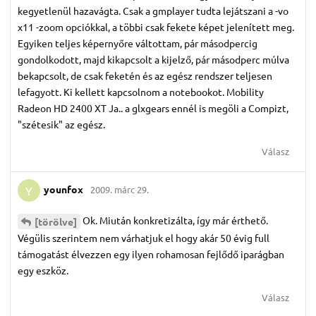
kegyetlenül hazavágta. Csak a gmplayer tudta lejátszani a -vo
x11 -zoom opciókkal, a többi csak fekete képet jelenített meg.
Egyiken teljes képernyőre váltottam, pár másodpercig
gondolkodott, majd kikapcsolt a kijelző, pár másodperc múlva
bekapcsolt, de csak feketén és az egész rendszer teljesen
lefagyott. Ki kellett kapcsolnom a notebookot. Mobility
Radeon HD 2400 XT Ja.. a glxgears ennél is megöli a Compizt,
"szétesik" az egész.
Válasz
younfox
2009. márc 29.
Y
Ok. Miután konkretizálta, így már érthető.
[törölve]
Végülis szerintem nem várhatjuk el hogy akár 50 évig full
támogatást élvezzen egy ilyen rohamosan fejlődő iparágban
egy eszköz.
Válasz