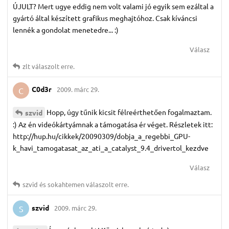
ÚJULT? Mert ugye eddig nem volt valami jó egyik sem ezáltal a
gyártó által készített grafikus meghajtóhoz. Csak kíváncsi
lennék a gondolat menetedre... :)
Válasz
zlt
válaszolt erre.
C0d3r
2009. márc 29.
C
Hopp, úgy tűnik kicsit félreérthetően fogalmaztam.
szvid
:) Az én videókártyámnak a támogatása ér véget. Részletek itt:
http://hup.hu/cikkek/20090309/dobja_a_regebbi_GPU-
k_havi_tamogatasat_az_ati_a_catalyst_9.4_drivertol_kezdve
Válasz
szvid
és
sokahtemen
válaszolt erre.
szvid
2009. márc 29.
S