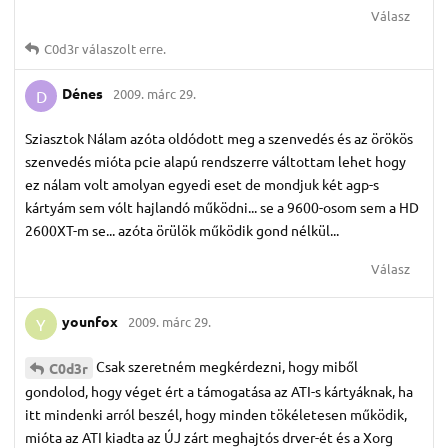
Válasz
C0d3r
válaszolt erre.
Dénes
2009. márc 29.
D
Sziasztok Nálam azóta oldódott meg a szenvedés és az örökös
szenvedés mióta pcie alapú rendszerre váltottam lehet hogy
ez nálam volt amolyan egyedi eset de mondjuk két agp-s
kártyám sem vólt hajlandó működni... se a 9600-osom sem a HD
2600XT-m se... azóta örülök működik gond nélkül...
Válasz
younfox
2009. márc 29.
Y
Csak szeretném megkérdezni, hogy miből
C0d3r
gondolod, hogy véget ért a támogatása az ATI-s kártyáknak, ha
itt mindenki arról beszél, hogy minden tökéletesen működik,
mióta az ATI kiadta az ÚJ zárt meghajtós drver-ét és a Xorg