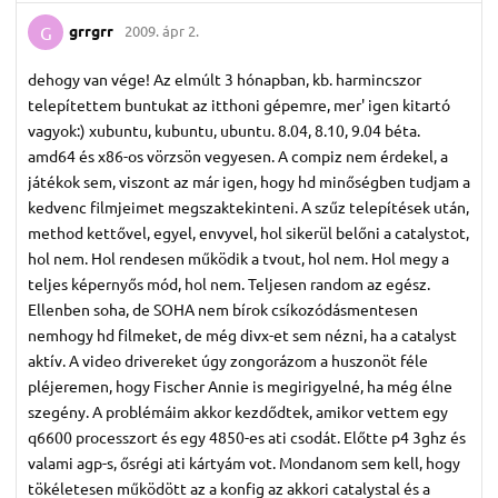
grrgrr
2009. ápr 2.
G
dehogy van vége! Az elmúlt 3 hónapban, kb. harmincszor
telepítettem buntukat az itthoni gépemre, mer' igen kitartó
vagyok:) xubuntu, kubuntu, ubuntu. 8.04, 8.10, 9.04 béta.
amd64 és x86-os vörzsön vegyesen. A compiz nem érdekel, a
játékok sem, viszont az már igen, hogy hd minőségben tudjam a
kedvenc filmjeimet megszaktekinteni. A szűz telepítések után,
method kettővel, egyel, envyvel, hol sikerül belőni a catalystot,
hol nem. Hol rendesen működik a tvout, hol nem. Hol megy a
teljes képernyős mód, hol nem. Teljesen random az egész.
Ellenben soha, de SOHA nem bírok csíkozódásmentesen
nemhogy hd filmeket, de még divx-et sem nézni, ha a catalyst
aktív. A video drivereket úgy zongorázom a huszonöt féle
pléjeremen, hogy Fischer Annie is megirigyelné, ha még élne
szegény. A problémáim akkor kezdődtek, amikor vettem egy
q6600 processzort és egy 4850-es ati csodát. Előtte p4 3ghz és
valami agp-s, ősrégi ati kártyám vot. Mondanom sem kell, hogy
tökéletesen működött az a konfig az akkori catalystal és a