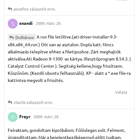
younfox
válaszolt erre.
snandi
2009. márc 29.
S
A run file letöltve.(ati-driver-installer-9.3-
DcNdrew
x86.x86_64.run ) Ott van az asztalon. Dupla katt. Nincs
alkalmazás telepítve ehhez a filetipushoz. Zárt meghajtók
aktiválva.Ati Radeon X-1300 -as kártya. Illesztőprogram 8.54.3. (
Catalyst Control Center ). Segítség kellene,hogy frissítsem.
Köszönöm. (Kezdő ubuntu felhasználó). XP - alatt a *.exe file-ra
kattintva megvolt a frissítés.
Válasz
charlie
válaszolt erre.
Freyr
2009. márc 29.
F
Felraktam, gondoltam kipróbálom. Fölösleges volt. Felment,
újraindítottam. Már a bejelentkezőképernyő előtt tudtam,