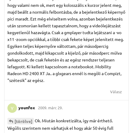
hogy valami nem ok, mert egy kolosszális x kurzor jelent meg,
majd beállt a normális felbontásba, de a bejelentkező képernyő
pici maradt. Ezt még elviseltem volna, azonban bejelentkezés
után szomorúan kellett tapasztalnom, hogy a videólejátszást
kegyetlenül hazavágta. Csak a gmplayer tudta lejátszani a -vo
x11 -zoom opciókkal, a többi csak fekete képet jelenített meg.
Egyiken teljes képernyőre váltottam, pár másodpercig
gondolkodott, majd kikapcsolt a kijelző, pár másodperc múlva
bekapcsolt, de csak feketén és az egész rendszer teljesen
lefagyott. Ki kellett kapcsolnom a notebookot. Mobility
Radeon HD 2400 XT Ja.. a glxgears ennél is megöli a Compizt,
"szétesik" az egész.
Válasz
younfox
2009. márc 29.
Y
Ok. Miután konkretizálta, így már érthető.
[törölve]
Végülis szerintem nem várhatjuk el hogy akár 50 évig full