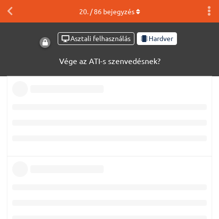
20
. /
86
bejegyzés
Asztali felhasználás
Hardver
Vége az ATI-s szenvedésnek?