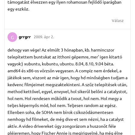
támogatást élvezzen egy ilyen rohamosan fejlődő iparágban
egy eszköz.
Válasz
grrgrr
2009. ápr 2.
G
dehogy van vége! Az elmúlt 3 hónapban, kb. harmincszor
telepítettem buntukat az itthoni gépemre, mer' igen kitartó
vagyok:) xubuntu, kubuntu, ubuntu. 8.04, 8.10, 9.04 béta.
amd64 és x86-os vörzsön vegyesen. A compiz nem érdekel, a
játékok sem, viszont az már igen, hogy hd minőségben tudjam a
kedvenc filmjeimet megszaktekinteni. A szűz telepítések után,
method kettővel, egyel, envyvel, hol sikerül belőni a catalystot,
hol nem. Hol rendesen működik a tvout, hol nem. Hol megy a
teljes képernyős mód, hol nem. Teljesen random az egész.
Ellenben soha, de SOHA nem bírok csíkozódásmentesen
nemhogy hd filmeket, de még divx-et sem nézni, ha a catalyst
aktív. A video drivereket úgy zongorázom a huszonöt féle
pléjeremen, hogy Fischer Annie is megirigyelné, ha még élne