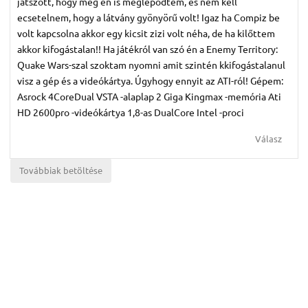
játszott, hogy még én is meglepődtem, és nem kell
ecsetelnem, hogy a látvány gyönyörű volt! Igaz ha Compiz be
volt kapcsolna akkor egy kicsit zizi volt néha, de ha kilőttem
akkor kifogástalan!! Ha játékról van szó én a Enemy Territory:
Quake Wars-szal szoktam nyomni amit szintén kkifogástalanul
visz a gép és a videókártya. Úgyhogy ennyit az ATI-ról! Gépem:
Asrock 4CoreDual VSTA -alaplap 2 Giga Kingmax -memória Ati
HD 2600pro -videókártya 1,8-as DualCore Intel -proci
Válasz
Továbbiak betöltése