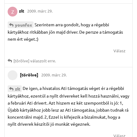
zlt
2009. márc 29.
Z
Szerintem arra gondolt, hogy a régebbi
younfox
kártyákhoz ritkábban jön majd driver. De persze a támogatás
nem ért véget.:)
Válasz
[törölve]
válaszolt erre.
[törölve]
2009. márc 29.
De igen, a hivatalos Ati támogatás véget ér a régebbi
zlt
kártyákhoz, ezentúl a nyílt drivereket kell hozzá használni, vagy
a februári Ati drivert. Azt hiszem ez két szempontból is jó: 1,
Újabb kártyákhoz jobb lesz az Ati támogatása, jobban tudnak rá
koncentrálni majd. 2, Ezzel is kifejezik a bizalmukat, hogy a
nyílt driverek készítői jó munkát végeznek.
Válasz