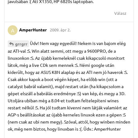
javulsában :( Ati X1350, HP 6820s laptopban.
Válasz
AmperHunter
2009. ápr 2.
A
Üdv! Nem vagy egyedül! Nekem is van bajom elég
grrgrr
az ATI-val :S. Win alatt semmi, ott megy a 9600PRO, de a
linuxonkon :S. Az újabb kerneleknél csak kikapcsoló monitort
látok, még a live CDk sem mennek :S. Némi google után
kiderült, hogy az ASUS K8N alaplap és az ATI nem jó haverok :S.
Csak akkor kapok a boot végén képet, ha előbb win (ott a
catalyst babrál valamit), majd restart után (ha kikapcsolom a
gépet elszáll a babrálás eredménye :S) van kép, és megy a 3D.
Utoljára ubiban még a 8.04-et tudtam feltelepíteni wines
restart nélkül :S. Ha jól tudtam kivenni nem látják valamiért az
AGP-s beállításokat az újabb kerneles linuxok ezen a gépen :S
(nem csak az ubi nem megy). Szóval, attól, hogy winben minden
ok, még nem biztos, hogy linuxban is :(. Üdv.: AmperHunter