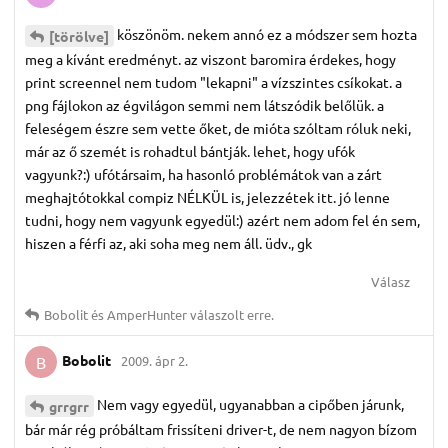
köszönöm. nekem annó ez a módszer sem hozta
[törölve]
meg a kívánt eredményt. az viszont baromira érdekes, hogy
print screennel nem tudom "lekapni" a vízszintes csíkokat. a
png fájlokon az égvilágon semmi nem látszódik belőlük. a
feleségem észre sem vette őket, de mióta szóltam róluk neki,
már az ő szemét is rohadtul bántják. lehet, hogy ufók
vagyunk?:) ufótársaim, ha hasonló problémátok van a zárt
meghajtótokkal compiz NÉLKÜL is, jelezzétek itt. jó lenne
tudni, hogy nem vagyunk egyedül:) azért nem adom fel én sem,
hiszen a férfi az, aki soha meg nem áll. üdv., gk
Válasz
Bobolit
és
AmperHunter
válaszolt erre.
Bobolit
2009. ápr 2.
B
Nem vagy egyedül, ugyanabban a cipőben járunk,
grrgrr
bár már rég próbáltam frissíteni driver-t, de nem nagyon bízom