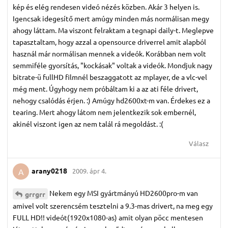
kép és elég rendesen videó nézés közben. Akár 3 helyen is.
Igencsak idegesítő mert amúgy minden más normálisan megy
ahogy láttam. Ma viszont felraktam a tegnapi daily-t. Meglepve
tapasztaltam, hogy azzal a opensource driverrel amit alapból
használ már normálisan mennek a videók. Korábban nem volt
semmiféle gyorsítás, "kockásak" voltak a videók. Mondjuk nagy
bitrate-ü fullHD filmnél beszaggatott az mplayer, de a vlc-vel
még ment. Úgyhogy nem próbáltam ki a az ati féle drivert,
nehogy csalódás érjen. :) Amúgy hd2600xt-m van. Érdekes ez a
tearing. Mert ahogy látom nem jelentkezik sok embernél,
akinél viszont igen az nem talál rá megoldást. :(
Válasz
arany0218
2009. ápr 4.
A
Nekem egy MSI gyártmányú HD2600pro-m van
grrgrr
amivel volt szerencsém tesztelni a 9.3-mas drivert, na meg egy
FULL HD!! videót(1920x1080-as) amit olyan pöcc mentesen