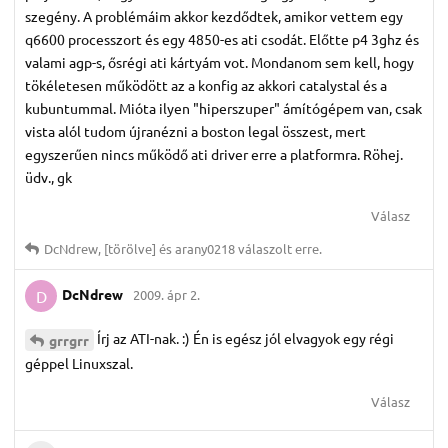
szegény. A problémáim akkor kezdődtek, amikor vettem egy
q6600 processzort és egy 4850-es ati csodát. Előtte p4 3ghz és
valami agp-s, ősrégi ati kártyám vot. Mondanom sem kell, hogy
tökéletesen működött az a konfig az akkori catalystal és a
kubuntummal. Mióta ilyen "hiperszuper" ámítógépem van, csak
vista alól tudom újranézni a boston legal összest, mert
egyszerűen nincs működő ati driver erre a platformra. Röhej.
üdv., gk
Válasz
DcNdrew
,
[törölve]
és
arany0218
válaszolt erre.
DcNdrew
2009. ápr 2.
D
Írj az ATI-nak. :) Én is egész jól elvagyok egy régi
grrgrr
géppel Linuxszal.
Válasz