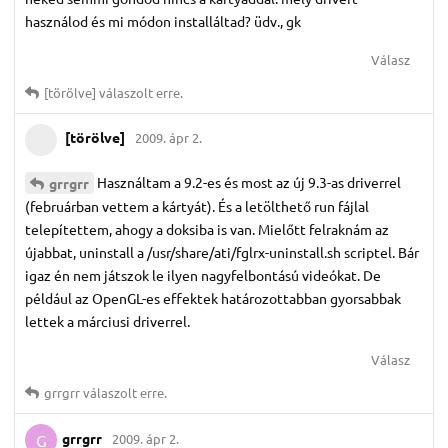
használod és mi módon installáltad? üdv., gk
Válasz
[törölve]
válaszolt erre.
[törölve]
2009. ápr 2.
Használtam a 9.2-es és most az új 9.3-as driverrel
grrgrr
(februárban vettem a kártyát). És a letölthető run fájlal
telepítettem, ahogy a doksiba is van. Mielőtt felraknám az
újabbat, uninstall a /usr/share/ati/fglrx-uninstall.sh scriptel. Bár
igaz én nem játszok le ilyen nagyfelbontású videókat. De
például az OpenGL-es effektek határozottabban gyorsabbak
lettek a márciusi driverrel.
Válasz
grrgrr
válaszolt erre.
grrgrr
2009. ápr 2.
G