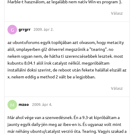
Marble-t használom, az legalább nem natív Win-es program :).
Válasz
grrgrr
2009. ápr 2.
G
az ubuntuforums egyik topikjában azt olvasom, hogy metacity
alól, smplayerben gl2 driverrel megszűnik a "tearing". no
nekem ugyan nem, de hátha ti szerencsésebbek lesztek. most
kubuntu 8.04.1 alól írok catalyst nélkül. megpróbáltam
installálni doksi szerint, de reboot után fekete halállal elszáll az
x. nekem eddig a method 2 vált be a legjobban.
Válasz
mzso
2009. ápr 4.
M
Már ahol vége van a szenvedésnek. Én a 9.3-at kipróbáltam a
jaunty egyik daily-jén meg az ibex-en is. És ugyanaz volt mint
már néhány ubuntu/catalyst verzió óta. Tearing. Vagyis szakad a