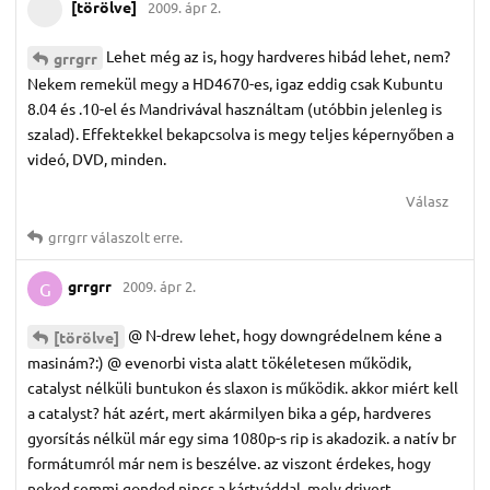
[törölve]
2009. ápr 2.
Lehet még az is, hogy hardveres hibád lehet, nem?
grrgrr
Nekem remekül megy a HD4670-es, igaz eddig csak Kubuntu
8.04 és .10-el és Mandrivával használtam (utóbbin jelenleg is
szalad). Effektekkel bekapcsolva is megy teljes képernyőben a
videó, DVD, minden.
Válasz
grrgrr
válaszolt erre.
grrgrr
2009. ápr 2.
G
@ N-drew lehet, hogy downgrédelnem kéne a
[törölve]
masinám?:) @ evenorbi vista alatt tökéletesen működik,
catalyst nélküli buntukon és slaxon is működik. akkor miért kell
a catalyst? hát azért, mert akármilyen bika a gép, hardveres
gyorsítás nélkül már egy sima 1080p-s rip is akadozik. a natív br
formátumról már nem is beszélve. az viszont érdekes, hogy
neked semmi gondod nincs a kártyáddal. mely drivert