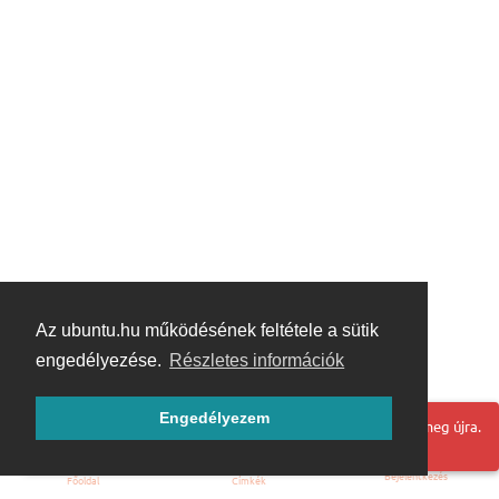
Az ubuntu.hu működésének feltétele a sütik
engedélyezése.
Részletes információk
Engedélyezem
Hoppá! Valami hiba történt. Frissítse az oldalt és próbálja meg újra.
Bejelentkezés
Főoldal
Címkék