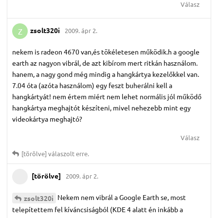
Válasz
zsolt320i
2009. ápr 2.
Z
nekem is radeon 4670 van,és tökéletesen működik.h a google
earth az nagyon vibrál, de azt kibírom mert ritkán használom.
hanem, a nagy gond még mindig a hangkártya kezelőkkel van.
7.04 óta (azóta használom) egy feszt buherálni kell a
hangkártyát! nem értem miért nem lehet normális jól működő
hangkártya meghajtót készíteni, mivel nehezebb mint egy
videokártya meghajtó?
Válasz
[törölve]
válaszolt erre.
[törölve]
2009. ápr 2.
Nekem nem vibrál a Google Earth se, most
zsolt320i
telepítettem fel kíváncsiságból (KDE 4 alatt én inkább a