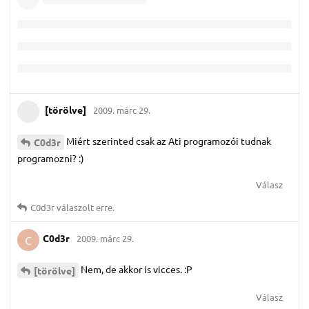
[törölve]
2009. márc 29.
Miért szerinted csak az Ati programozói tudnak
C0d3r
programozni? :)
Válasz
C0d3r
válaszolt erre.
C0d3r
2009. márc 29.
C
Nem, de akkor is vicces. :P
[törölve]
Válasz