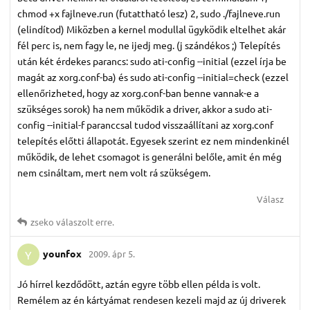
chmod +x fajlneve.run (futattható lesz) 2, sudo ./fajlneve.run
(elindítod) Miközben a kernel modullal ügyködik eltelhet akár
fél perc is, nem fagy le, ne ijedj meg. (j szándékos ;) Telepítés
után két érdekes parancs: sudo ati-config --initial (ezzel írja be
magát az xorg.conf-ba) és sudo ati-config --initial=check (ezzel
ellenőrizheted, hogy az xorg.conf-ban benne vannak-e a
szükséges sorok) ha nem működik a driver, akkor a sudo ati-
config --initial-f paranccsal tudod visszaállítani az xorg.conf
telepítés előtti állapotát. Egyesek szerint ez nem mindenkinél
működik, de lehet csomagot is generálni belőle, amit én még
nem csináltam, mert nem volt rá szükségem.
Válasz
zseko
válaszolt erre.
younfox
2009. ápr 5.
Y
Jó hírrel kezdődött, aztán egyre több ellen példa is volt.
Remélem az én kártyámat rendesen kezeli majd az új driverek