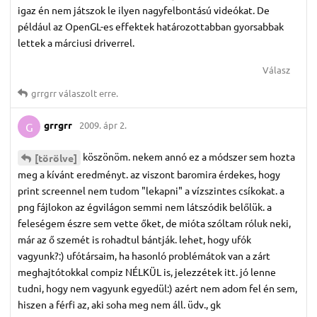
igaz én nem játszok le ilyen nagyfelbontású videókat. De
például az OpenGL-es effektek határozottabban gyorsabbak
lettek a márciusi driverrel.
Válasz
grrgrr
válaszolt erre.
grrgrr
2009. ápr 2.
G
köszönöm. nekem annó ez a módszer sem hozta
[törölve]
meg a kívánt eredményt. az viszont baromira érdekes, hogy
print screennel nem tudom "lekapni" a vízszintes csíkokat. a
png fájlokon az égvilágon semmi nem látszódik belőlük. a
feleségem észre sem vette őket, de mióta szóltam róluk neki,
már az ő szemét is rohadtul bántják. lehet, hogy ufók
vagyunk?:) ufótársaim, ha hasonló problémátok van a zárt
meghajtótokkal compiz NÉLKÜL is, jelezzétek itt. jó lenne
tudni, hogy nem vagyunk egyedül:) azért nem adom fel én sem,
hiszen a férfi az, aki soha meg nem áll. üdv., gk