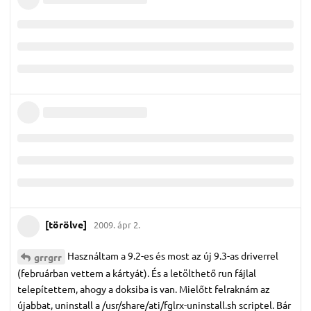
[törölve]
2009. ápr 2.
Használtam a 9.2-es és most az új 9.3-as driverrel
grrgrr
(februárban vettem a kártyát). És a letölthető run fájlal
telepítettem, ahogy a doksiba is van. Mielőtt felraknám az
újabbat, uninstall a /usr/share/ati/fglrx-uninstall.sh scriptel. Bár