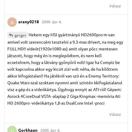
Válasz
arany0218
2009. ápr 4.
A
Nekem egy MSI gyártmányú HD2600pro-m van
grrgrr
amivel volt szerencsém tesztelni a 9.3-mas drivert, na meg egy
FULL HD!! videót(1920x1080-as) amit olyan pöcc mentesen
játszott, hogy még én is meglepődtem, és nem kell
ecsetelnem, hogy a látvány gyönyörű volt! Igaz ha Compiz be
volt kapcsolna akkor egy kicsit zizi volt néha, de ha kilőttem
akkor kifogástalan!! Ha játékról van szó én a Enemy Territory:
Quake Wars-szal szoktam nyomni amit szintén kkifogástalanul
visz a gép és a videókártya. Úgyhogy ennyit az ATI-ról! Gépem:
Asrock 4CoreDual VSTA -alaplap 2 Giga Kingmax -memória Ati
HD 2600pro -videókártya 1,8-as DualCore Intel -proci
Válasz
Gorkhaan
2009. ápr 4.
G