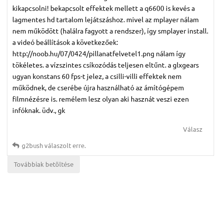
kikapcsolni! bekapcsolt effektek mellett a q6600 is kevés a
lagmentes hd tartalom lejátszáshoz. mivel az mplayer nálam
nem működött (halálra fagyott a rendszer), így smplayer install.
a videó beállítások a következőek:
http://noob.hu/07/0424/pillanatfelvetel1.png nálam így
tökéletes. a vízszintes csíkozódás teljesen eltűnt. a glxgears
ugyan konstans 60 fps-t jelez, a csilli-villi effektek nem
működnek, de cserébe újra használható az ámítógépem
filmnézésre is. remélem lesz olyan aki hasznát veszi ezen
infóknak. üdv., gk
Válasz
g2bush
válaszolt erre.
Továbbiak betöltése