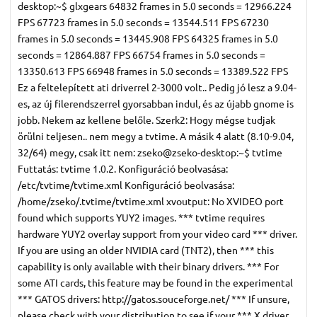
desktop:~$ glxgears 64832 frames in 5.0 seconds = 12966.224
FPS 67723 frames in 5.0 seconds = 13544.511 FPS 67230
frames in 5.0 seconds = 13445.908 FPS 64325 frames in 5.0
seconds = 12864.887 FPS 66754 frames in 5.0 seconds =
13350.613 FPS 66948 frames in 5.0 seconds = 13389.522 FPS
Ez a feltelepített ati driverrel 2-3000 volt.. Pedig jó lesz a 9.04-
es, az új filerendszerrel gyorsabban indul, és az újabb gnome is
jobb. Nekem az kellene belőle. Szerk2: Hogy mégse tudjak
örülni teljesen.. nem megy a tvtime. A másik 4 alatt (8.10-9.04,
32/64) megy, csak itt nem: zseko@zseko-desktop:~$ tvtime
Futtatás: tvtime 1.0.2. Konfiguráció beolvasása:
/etc/tvtime/tvtime.xml Konfiguráció beolvasása:
/home/zseko/.tvtime/tvtime.xml xvoutput: No XVIDEO port
found which supports YUY2 images. *** tvtime requires
hardware YUY2 overlay support from your video card *** driver.
If you are using an older NVIDIA card (TNT2), then *** this
capability is only available with their binary drivers. *** For
some ATI cards, this feature may be found in the experimental
*** GATOS drivers: http://gatos.souceforge.net/ *** If unsure,
please check with your distribution to see if your *** X driver