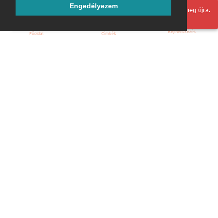
Engedélyezem
Hoppá! Valami hiba történt. Frissítse az oldalt és próbálja meg újra.
Bejelentkezés
Főoldal
Címkék
Kezdőoldal
Blog
ÁSZF
Szabályzat
Kapcsolat
ubuntu.hu :: Magyar Ubuntu Közösség
© 2007 – 2026
Önkéntes segítők:
Megtekintés