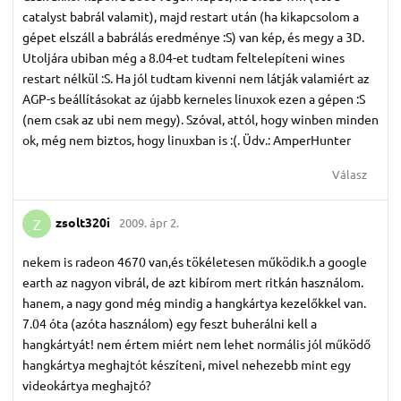
catalyst babrál valamit), majd restart után (ha kikapcsolom a
gépet elszáll a babrálás eredménye :S) van kép, és megy a 3D.
Utoljára ubiban még a 8.04-et tudtam feltelepíteni wines
restart nélkül :S. Ha jól tudtam kivenni nem látják valamiért az
AGP-s beállításokat az újabb kerneles linuxok ezen a gépen :S
(nem csak az ubi nem megy). Szóval, attól, hogy winben minden
ok, még nem biztos, hogy linuxban is :(. Üdv.: AmperHunter
Válasz
zsolt320i
2009. ápr 2.
Z
nekem is radeon 4670 van,és tökéletesen működik.h a google
earth az nagyon vibrál, de azt kibírom mert ritkán használom.
hanem, a nagy gond még mindig a hangkártya kezelőkkel van.
7.04 óta (azóta használom) egy feszt buherálni kell a
hangkártyát! nem értem miért nem lehet normális jól működő
hangkártya meghajtót készíteni, mivel nehezebb mint egy
videokártya meghajtó?