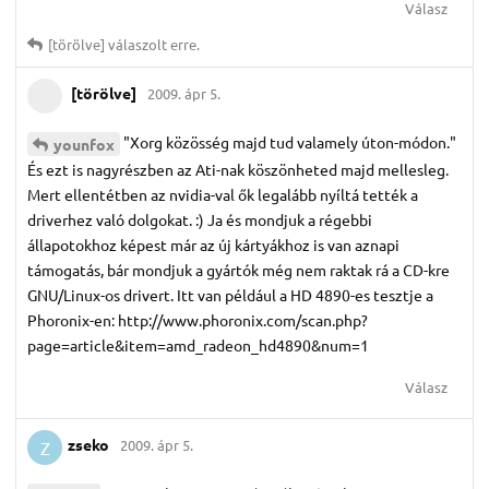
Válasz
[törölve]
válaszolt erre.
[törölve]
2009. ápr 5.
"Xorg közösség majd tud valamely úton-módon."
younfox
És ezt is nagyrészben az Ati-nak köszönheted majd mellesleg.
Mert ellentétben az nvidia-val ők legalább nyíltá tették a
driverhez való dolgokat. :) Ja és mondjuk a régebbi
állapotokhoz képest már az új kártyákhoz is van aznapi
támogatás, bár mondjuk a gyártók még nem raktak rá a CD-kre
GNU/Linux-os drivert. Itt van például a HD 4890-es tesztje a
Phoronix-en: http://www.phoronix.com/scan.php?
page=article&item=amd_radeon_hd4890&num=1
Válasz
zseko
2009. ápr 5.
Z