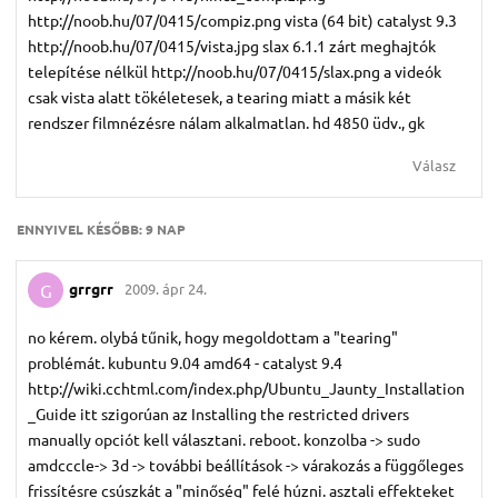
http://noob.hu/07/0415/compiz.png vista (64 bit) catalyst 9.3
http://noob.hu/07/0415/vista.jpg slax 6.1.1 zárt meghajtók
telepítése nélkül http://noob.hu/07/0415/slax.png a videók
csak vista alatt tökéletesek, a tearing miatt a másik két
rendszer filmnézésre nálam alkalmatlan. hd 4850 üdv., gk
Válasz
ENNYIVEL KÉSŐBB:
9 NAP
grrgrr
2009. ápr 24.
G
no kérem. olybá tűnik, hogy megoldottam a "tearing"
problémát. kubuntu 9.04 amd64 - catalyst 9.4
http://wiki.cchtml.com/index.php/Ubuntu_Jaunty_Installation
_Guide itt szigorúan az Installing the restricted drivers
manually opciót kell választani. reboot. konzolba -> sudo
amdcccle-> 3d -> további beállítások -> várakozás a függőleges
frissítésre csúszkát a "minőség" felé húzni. asztali effekteket