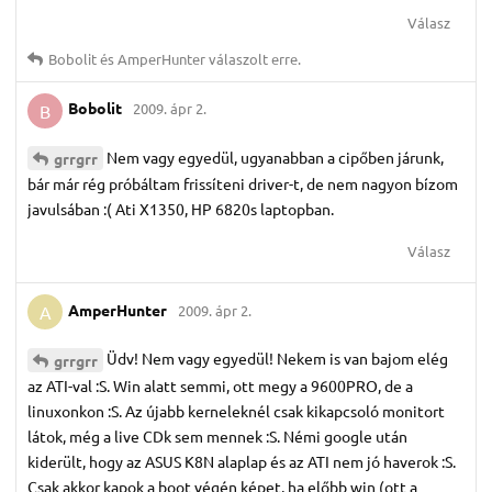
Válasz
Bobolit
és
AmperHunter
válaszolt erre.
Bobolit
2009. ápr 2.
B
Nem vagy egyedül, ugyanabban a cipőben járunk,
grrgrr
bár már rég próbáltam frissíteni driver-t, de nem nagyon bízom
javulsában :( Ati X1350, HP 6820s laptopban.
Válasz
AmperHunter
2009. ápr 2.
A
Üdv! Nem vagy egyedül! Nekem is van bajom elég
grrgrr
az ATI-val :S. Win alatt semmi, ott megy a 9600PRO, de a
linuxonkon :S. Az újabb kerneleknél csak kikapcsoló monitort
látok, még a live CDk sem mennek :S. Némi google után
kiderült, hogy az ASUS K8N alaplap és az ATI nem jó haverok :S.
Csak akkor kapok a boot végén képet, ha előbb win (ott a