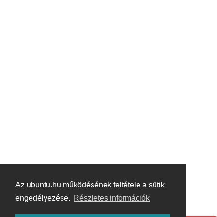
Az ubuntu.hu működésének feltétele a sütik
engedélyezése.
Részletes információk