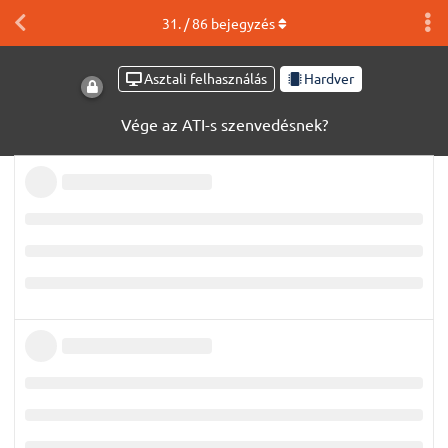
31
. /
86
bejegyzés
Asztali felhasználás
Hardver
Vége az ATI-s szenvedésnek?