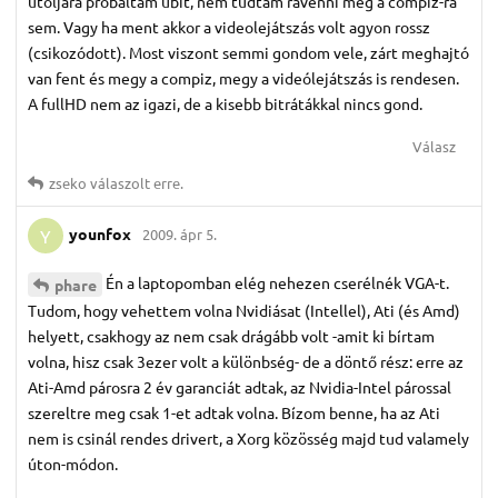
utóljára próbáltam ubit, nem tudtam rávenni még a compiz-ra
sem. Vagy ha ment akkor a videolejátszás volt agyon rossz
(csikozódott). Most viszont semmi gondom vele, zárt meghajtó
van fent és megy a compiz, megy a videólejátszás is rendesen.
A fullHD nem az igazi, de a kisebb bitrátákkal nincs gond.
Válasz
zseko
válaszolt erre.
younfox
2009. ápr 5.
Y
Én a laptopomban elég nehezen cserélnék VGA-t.
phare
Tudom, hogy vehettem volna Nvidiásat (Intellel), Ati (és Amd)
helyett, csakhogy az nem csak drágább volt -amit ki bírtam
volna, hisz csak 3ezer volt a különbség- de a döntő rész: erre az
Ati-Amd párosra 2 év garanciát adtak, az Nvidia-Intel párossal
szereltre meg csak 1-et adtak volna. Bízom benne, ha az Ati
nem is csinál rendes drivert, a Xorg közösség majd tud valamely
úton-módon.