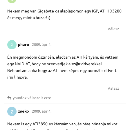
Nekem meg van Gigabyte-os alaplapomon egy IGP, ATI HD3200
és megy mint a huzat! :)
Válasz
phare
2009. ápr 4.
P
Én megmondom őszintén, eladtam az ATI kártyám, és vettem
egy NVIDIÁT, hogy ne szenvedjek a sz@r driverekkel.
Beleuntam abba hogy az ATI nem képes egy normális drivert
írni linuxra.
Válasz
younfox
válaszolt erre.
zseko
2009. ápr 4.
Z
Nekem is egy ATI3850-es kártyám van, és páre hónapja mikor