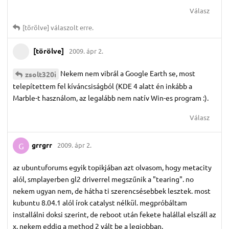
Válasz
[törölve]
válaszolt erre.
[törölve]
2009. ápr 2.
Nekem nem vibrál a Google Earth se, most
zsolt320i
telepítettem fel kíváncsiságból (KDE 4 alatt én inkább a
Marble-t használom, az legalább nem natív Win-es program :).
Válasz
grrgrr
2009. ápr 2.
G
az ubuntuforums egyik topikjában azt olvasom, hogy metacity
alól, smplayerben gl2 driverrel megszűnik a "tearing". no
nekem ugyan nem, de hátha ti szerencsésebbek lesztek. most
kubuntu 8.04.1 alól írok catalyst nélkül. megpróbáltam
installálni doksi szerint, de reboot után fekete halállal elszáll az
x. nekem eddig a method 2 vált be a legjobban.