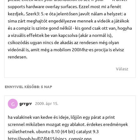
supports hardware overlay surfaces. Ezzel most mi a fenét
kezdjek.. Szerk3: 5.-e óta jelentősen javult nálam a helyzet: a
sima zárt meghajtót engedélyezve mennek a videók a játékok
és a compiz is szinte gond nélkül - kis gond csak ott van, hogyha
a vizuális effektek be van kapcsolva (akár a normál is),
csíkozódás ugyan nincs de akadás az rendesen még olyan
videónál is, amit még a mobilom 200Mhz-es procija is elvisz
rendesen.
Válasz
ENNYIVEL KÉSŐBB:
5 NAP
grrgrr
2009. ápr 15.
G
ha valakinek van kedve és ideje, lőjjön egy párat a print
scrennel miközben mozgat egy ablakot. érdekes eredmények
születhetnek. ubuntu 8.10 (64 bit) catalyst 9.3
http://noob.hu/07/0415/nincs_compiz.png