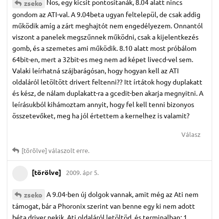
Nos, egy kicsit pontosítanák, 8.04 alatt nincs
zseko
gondom az ATI-val. A 9.04beta ugyan feltelepül, de csak addig
működik amíg a zárt meghajtót nem engedélyezem. Onnantól
viszont a panelek megszűnnek működni, csak a kijelentkezés
gomb, és a szemetes ami működik. 8.10 alatt most próbálom
64bit-en, mert a 32bit-es meg nem ad képet livecd-vel sem.
Valaki leírhatná szájbarágósan, hogy hogyan kell az ATI
oldaláról letöltött drivert feltenni?? Itt írtátok hogy duplakatt
és kész, de nálam duplakatt-ra a gcedit-ben akarja megnyitni. A
leírásukból kihámoztam annyit, hogy fel kell tenni bizonyos
összetevőket, meg ha jól értettem a kernelhez is valamit?
Válasz
[törölve]
válaszolt erre.
[törölve]
2009. ápr 5.
A 9.04-ben új dolgok vannak, amit még az Ati nem
zseko
támogat, bár a Phoronix szerint van benne egy ki nem adott
béta driver nekik. Ati oldaláról letöltöd, és terminalban: 1,