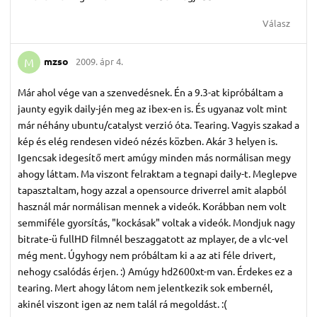
Válasz
mzso
2009. ápr 4.
M
Már ahol vége van a szenvedésnek. Én a 9.3-at kipróbáltam a
jaunty egyik daily-jén meg az ibex-en is. És ugyanaz volt mint
már néhány ubuntu/catalyst verzió óta. Tearing. Vagyis szakad a
kép és elég rendesen videó nézés közben. Akár 3 helyen is.
Igencsak idegesítő mert amúgy minden más normálisan megy
ahogy láttam. Ma viszont felraktam a tegnapi daily-t. Meglepve
tapasztaltam, hogy azzal a opensource driverrel amit alapból
használ már normálisan mennek a videók. Korábban nem volt
semmiféle gyorsítás, "kockásak" voltak a videók. Mondjuk nagy
bitrate-ü fullHD filmnél beszaggatott az mplayer, de a vlc-vel
még ment. Úgyhogy nem próbáltam ki a az ati féle drivert,
nehogy csalódás érjen. :) Amúgy hd2600xt-m van. Érdekes ez a
tearing. Mert ahogy látom nem jelentkezik sok embernél,
akinél viszont igen az nem talál rá megoldást. :(