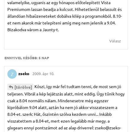
valamelyike, ugyanis az egy hónapos előtelepített Vista
Premiumom lassan beadja a kulcsot. Hihetetlenül belassult és
állandóan hibaüzeneteket dobálva kilép a programokból. 8.10-
et nem akarok már telepíteni amíg meg nem jelenik a 9.04.
Bizakodva várom a Jaunty-t.
Válasz
ENNYIVEL KÉSŐBB:
5 NAP
zseko
2009. ápr 10.
Z
Köszi, így már fel tudtam tenni, de most sem jó
[törölve]
teljesen. Vibrál a kép lejátszás alatt, mint eddig. Úgy tűnik hogy
csak a 8.04 normális nálam. Mindenesetre még egyszer
kipróbálom 9.04 alatt, aztán ha nem jó akkor visszateszem a
8.04-et. szerk: Hát, őszintén szólva kezdem unni... Inkább
visszatettem a 8.04-et, mert ezen legalább már megy. a
glxgears ennyi pontszámot ad az alap driverrel: zseko@zseko-