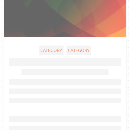
CATEGORY
CATEGORY
Ghost title