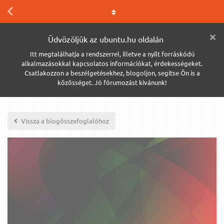
Üdvözöljük az ubuntu.hu oldalán
Itt megtalálhatja a rendszerrel, illetve a nyílt forráskódú
alkalmazásokkal kapcsolatos információkat, érdekességeket.
Csatlakozzon a beszélgetésekhez, blogoljon, segítse Ön is a
közösséget. Jó fórumozást kívánunk!
Vissza a blogösszefoglalóhoz