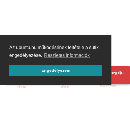
Az ubuntu.hu működésének feltétele a sütik
engedélyezése.
Részletes információk
Engedélyezem
Hoppá! Valami hiba történt. Frissítse az oldalt és próbálja meg újra.
Bejelentkezés
Főoldal
Címkék