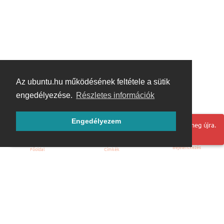
Az ubuntu.hu működésének feltétele a sütik
engedélyezése.
Részletes információk
Engedélyezem
Hoppá! Valami hiba történt. Frissítse az oldalt és próbálja meg újra.
Bejelentkezés
Főoldal
Címkék