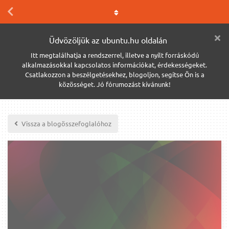
Üdvözöljük az ubuntu.hu oldalán
Itt megtalálhatja a rendszerrel, illetve a nyílt forráskódú
alkalmazásokkal kapcsolatos információkat, érdekességeket.
Csatlakozzon a beszélgetésekhez, blogoljon, segítse Ön is a
közösséget. Jó fórumozást kívánunk!
Vissza a blogösszefoglalóhoz