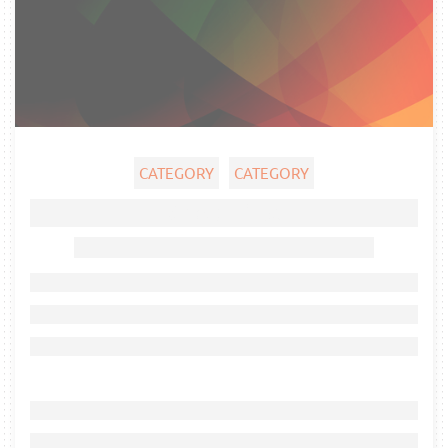
CATEGORY
CATEGORY
Ghost title