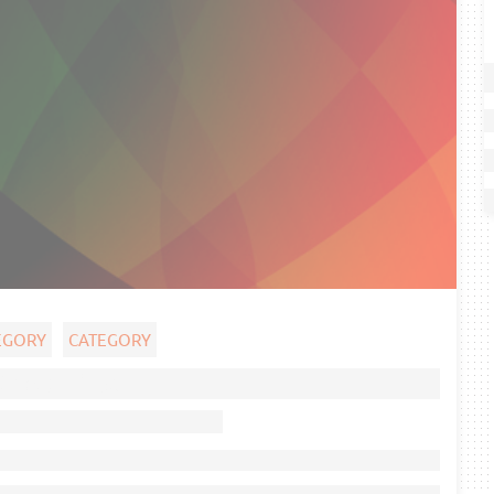
EGORY
CATEGORY
Ghost title