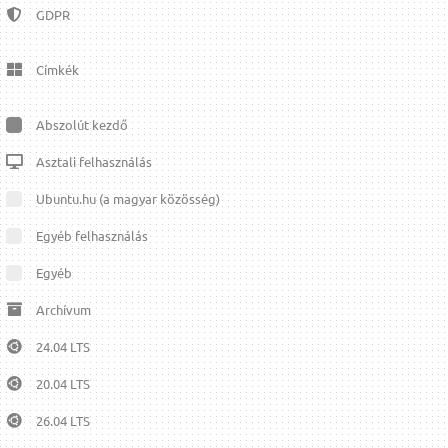
GDPR
Címkék
Abszolút kezdő
Asztali felhasználás
Ubuntu.hu (a magyar közösség)
Egyéb felhasználás
Egyéb
Archívum
24.04 LTS
20.04 LTS
26.04 LTS