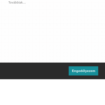
Továbbiak…
Engedélyezem
i csatornáink:
[M]
IRC
rtalma, ahol másként nem jelezzük,