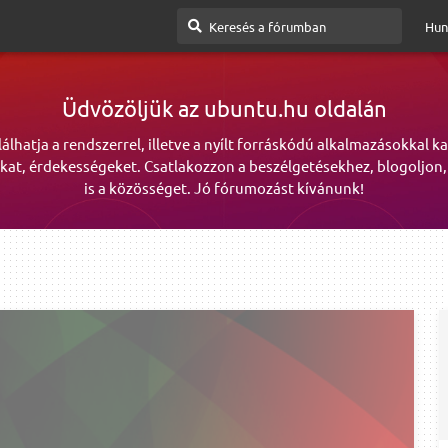
Hun
Üdvözöljük az ubuntu.hu oldalán
lálhatja a rendszerrel, illetve a nyílt forráskódú alkalmazásokkal k
kat, érdekességeket. Csatlakozzon a beszélgetésekhez, blogoljon,
is a közösséget. Jó fórumozást kívánunk!