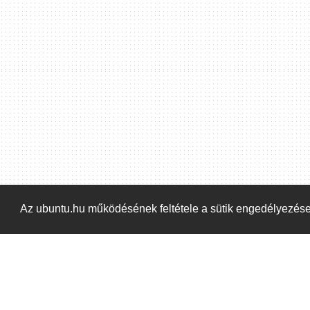
Hoppá! Valami hiba történt. Frissítse az oldalt és próbálja meg újra.
Az ubuntu.hu működésének feltétele a sütik engedélyezés