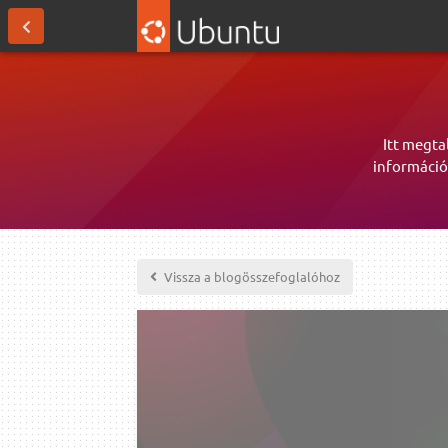
Itt megta
információ
Vissza a blogösszefoglalóhoz