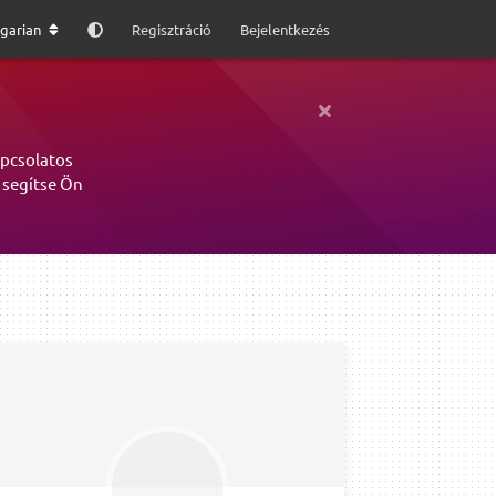
garian
Regisztráció
Bejelentkezés
apcsolatos
 segítse Ön