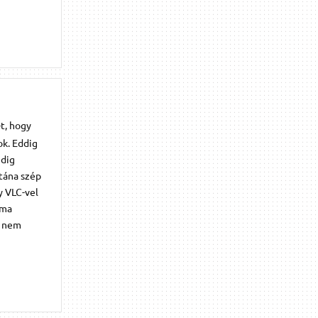
t, hogy
ok. Eddig
ndig
utána szép
y VLC-vel
éma
b nem