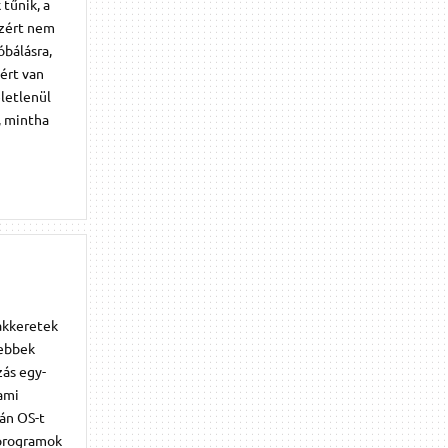
tűnik, a
 azért nem
óbálásra,
ért van
életlenül
, mintha
akkeretek
zebbek
zás egy-
ami
án OS-t
 programok