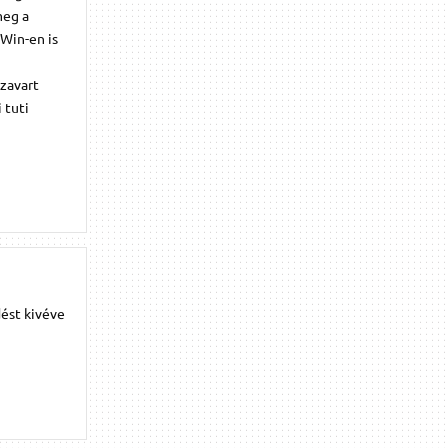
meg a
 Win-en is
 zavart
 tuti
dést kivéve