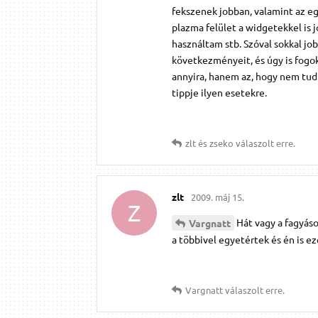
fekszenek jobban, valamint az e
plazma felület a widgetekkel is 
használtam stb. Szóval sokkal jo
következményeit, és úgy is fogok
annyira, hanem az, hogy nem tudt
tippje ilyen esetekre.
zlt
és
zseko
válaszolt erre.
zlt
2009. máj 15.
Z
Hát vagy a fagyáso
Vargnatt
a többivel egyetértek és én is ez
Vargnatt
válaszolt erre.