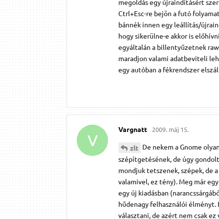
megoldás egy újraindításért szer
Ctrl+Esc-re bejön a futó folyamat
bánnék innen egy leállítás/újrai
hogy sikerülne-e akkor is előhív
egyáltalán a billentyűzetnek raw 
maradjon valami adatbeviteli le
egy autóban a fékrendszer elszál
Vargnatt
2009. máj 15.
V
De nekem a Gnome olyan 
zlt
szépítgetésének, de úgy gondolt
mondjuk tetszenek, szépek, de a
valamivel, ez tény). Meg már egy
egy új kiadásban (narancssárgábó
hűdenagy felhasználói élményt. 
választani, de azért nem csak e