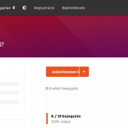
garian
Regisztráció
Bejelentkezés
ő?
Jelentkezzen be a válaszhoz
Eredeti bejegyzés
8
. /
29
bejegyzés
2009. május