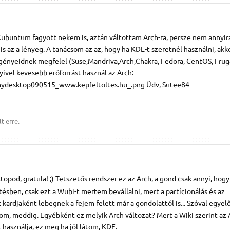
 Kubuntum fagyott nekem is, aztán váltottam Arch-ra, persze nem annyir
s az a lényeg. A tanácsom az az, hogy ha KDE-t szeretnél használni, akk
 igényeidnek megfelel (Suse,Mandriva,Arch,Chakra, Fedora, CentOS, Frug
yivel kevesebb erőforrást használ az Arch:
/mydesktop090515_www.kepfeltoltes.hu_.png Üdv, Sutee84
t erre.
opod, gratula! ;) Tetszetős rendszer ez az Arch, a gond csak annyi, hog
sben, csak ezt a Wubi-t mertem bevállalni, mert a partícionálás és az
rdjaként lebegnek a fejem felett már a gondolattól is... Szóval egyel
m, meddig. Egyébként ez melyik Arch változat? Mert a Wiki szerint az 
 használja, ez meg ha jól látom, KDE.