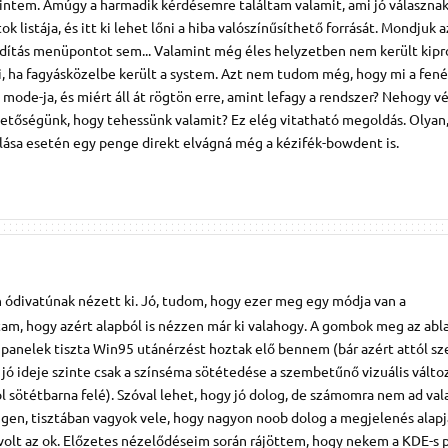
intem. Amúgy a harmadik kérdésemre találtam valamit, ami jó válasznak 
ok listája, és itt ki lehet lőni a hiba valószínűsíthető forrását. Mondjuk
ndítás menüpontot sem... Valamint még éles helyzetben nem került kipr
ni, ha fagyásközelbe került a system. Azt nem tudom még, hogy mi a fené
mode-ja, és miért áll át rögtön erre, amint lefagy a rendszer? Nehogy v
hetőségünk, hogy tehessünk valamit? Ez elég vitatható megoldás. Olyan
lása esetén egy penge direkt elvágná még a kézifék-bowdent is.
ódivatúnak nézett ki. Jó, tudom, hogy ezer meg egy módja van a
am, hogy azért alapból is nézzen már ki valahogy. A gombok meg az abl
 panelek tiszta Win95 utánérzést hoztak elő bennem (bár azért attól s
 jó ideje szinte csak a színséma sötétedése a szembetűnő vizuális válto
l sötétbarna felé). Szóval lehet, hogy jó dolog, de számomra nem ad val
Igen, tisztában vagyok vele, hogy nagyon noob dolog a megjelenés alapj
z volt az ok. Előzetes nézelődéseim során rájöttem, hogy nekem a KDE-s