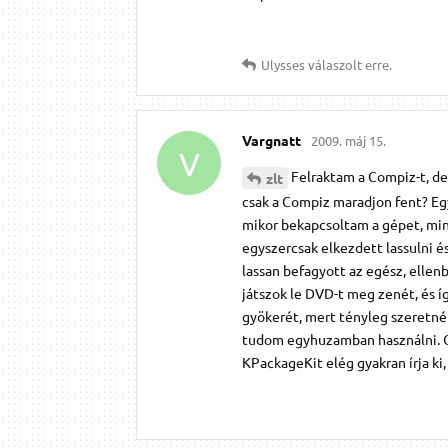
Ulysses
válaszolt erre.
Vargnatt
2009. máj 15.
V
Felraktam a Compiz-t, de
zlt
csak a Compiz maradjon fent? Eg
mikor bekapcsoltam a gépet, mind
egyszercsak elkezdett lassulni é
lassan befagyott az egész, ellen
játszok le DVD-t meg zenét, és 
gyökerét, mert tényleg szeretné
tudom egyhuzamban használni. OF
KPackageKit elég gyakran írja ki