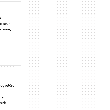
a
or nézz
alware,
y egyelőre
őre
Arch