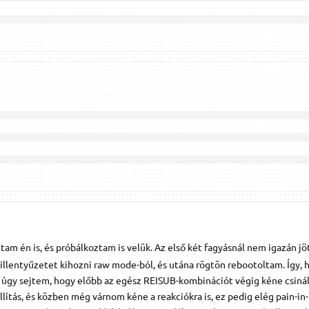
ltam én is, és próbálkoztam is velük. Az első két fagyásnál nem igazán jöt
billentyűzetet kihozni raw mode-ból, és utána rögtön rebootoltam. Így, 
 úgy sejtem, hogy előbb az egész REISUB-kombinációt végig kéne csinál
lítás, és közben még várnom kéne a reakciókra is, ez pedig elég pain-in