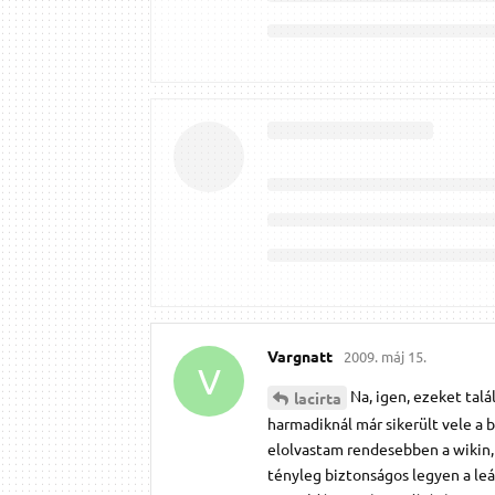
Vargnatt
2009. máj 15.
V
Na, igen, ezeket talá
lacirta
harmadiknál már sikerült vele a 
elolvastam rendesebben a wikin,
tényleg biztonságos legyen a leál