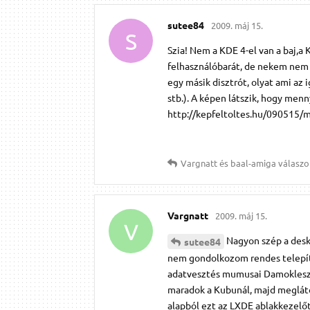
sutee84
2009. máj 15.
S
Szia! Nem a KDE 4-el van a baj,a
felhasználóbarát, de nekem nem i
egy másik disztrót, olyat ami az
stb.). A képen látszik, hogy menn
http://kepfeltoltes.hu/090515
Vargnatt
és
baal-amiga
válaszol
Vargnatt
2009. máj 15.
V
Nagyon szép a deskt
sutee84
nem gondolkozom rendes telepíté
adatvesztés mumusai Damoklesz ka
maradok a Kubunál, majd megláto
alapból ezt az LXDE ablakkezelőt