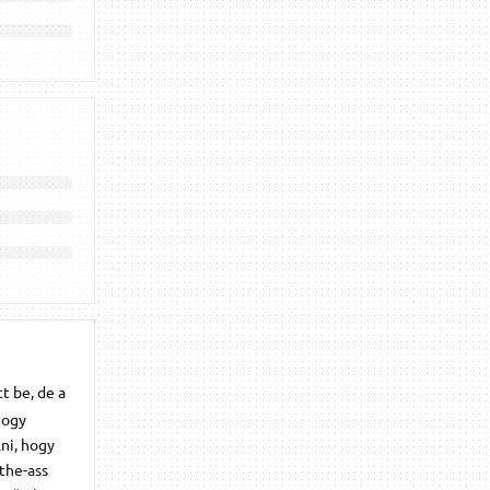
t be, de a
hogy
ni, hogy
-the-ass