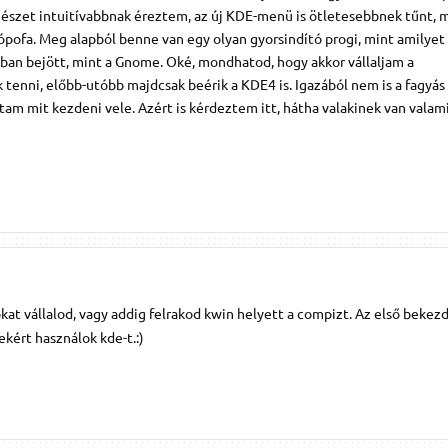
gészet intuitívabbnak éreztem, az új KDE-menü is ötletesebbnek tűnt, 
jópofa. Meg alapból benne van egy olyan gyorsindító progi, mint amilyet
bban bejött, mint a Gnome. Oké, mondhatod, hogy akkor vállaljam a
 tenni, előbb-utóbb majdcsak beérik a KDE4 is. Igazából nem is a fagyás
am mit kezdeni vele. Azért is kérdeztem itt, hátha valakinek van valami
kat vállalod, vagy addig felrakod kwin helyett a compizt. Az első bekez
ekért használok kde-t.:)