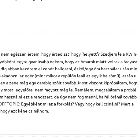
 nem egészen értem, hogy érted azt, hogy 'helyett'? Szedjem le a KWin-
yébként egyre gyanúsabb nekem, hogy az Amarok miatt voltak a fagyás
ig abban kezdtem el zenét hallgatni, és fél/egy óra használat után mi
s akadozni az egér (mint mikor a repülőn leáll az egyik hajtómű), aztán 
ben a zene még egy darabig szólt tovább. Most viszont kipróbáltam, hog
így most -egyelőre- nem fagyott még le. Remélem, megtaláltam a probl
m használni ezt a rendszert, de úgy nem fog menni, ha fél óránál továb
FTOPIC: Egyébként mi az a forkolás? Vagy hogy kell csinálni? Mert a
, hogy ezt kéne csinálnom.