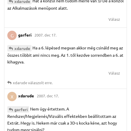
Hát a konzul nem tudom merre van :D De a konzol
xdarude
az Alkalmazások menüpont alatt.
Válasz
garferi
2007. dec 17.
G
Ha a 6. lépésed megvan akkor még csináld meg az
xdarude
összes többit ami nincs meg. Az 1. től kezdve sorrendben a 6. at
kihagyva.
Válasz
xdarude
válaszolt erre.
xdarude
2007. dec 17.
X
Nem úgy értettem. A
garferi
Rendszer/Megjelenés/Vizuális effektekben beállítottam az
Extrát. Megy is. Nekem már csak a 3D-s kocka kéne, azt hogy
tudom megcsinálni?