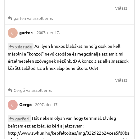
Válasz
garferi
válaszolt erre.
garferi
2007. dec 17.
G
Az ilyen linuxos blabákat mindíg csak be kell
xdarude
másolni a "konzol" nevű csodába és megcsinálja azt amit mi
értelmetelen szövegnek nézünk. :D A konzolt az alkalmazások
között találod. Ez a linux alap buherátora. Üdv!
Válasz
Gergő
válaszolt erre.
Gergő
2007. dec 17.
G
Hát nekem olyan van hogy terminál. Elvileg
garferi
beírtam ezt az izét, és kéri a jelszavam:
http://www.swhun.hu/kepfeltoltes/img/022922b24cea5fd0ba