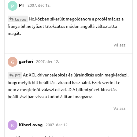
PT
2007. dec 12.
P
No,közben sikerült megoldanom a problémát,az a
toros
fránya billnetyűzet titokzatos módon angollá változtatta
magát.
Válasz
garferi
2007. dec 12.
G
Az XGL driver telepítés és újraindítás után megkérdezi,
PT
hogy melyik bill beállítást akarod használni. Ezek szerint te
nem a megfeleőt választottad. :D A billentyűzet kiosztás
beállításaiban vissza tudod állítani magyarra.
Válasz
KiberLovag
2007. dec 12.
K