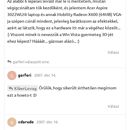
Az alábbi 6 lépéses leírást már le is mentetem, miután
végigcsináltam tök kezdőként, és jelentem Acer Aspire
3022WLMi laptop és annak Mobility Radeon X600 (64MB) VGA-
ja szépen csinál mindent, jelenleg barátkozom az efektekkel,
azért az látszik, hogy ez a hardware itt már a végéhez közelít...
:) Viszont minek is nevezzük a Win Vista gyermeteg 3D-jét
ehez képest? Háááát... gázosan alázó... :)
Válasz
garferi
válaszolt erre.
garferi
2007. dec 14.
G
Örülök, hogy sikerült érthetően megírnom
KiberLovag
ezt a howto-t :D
Válasz
xdarude
2007. dec 16.
X