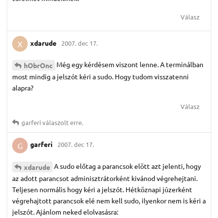
Válasz
xdarude
2007. dec 17.
X
Még egy kérdésem viszont lenne. A terminálban
hObrOnc
most mindig a jelszót kéri a sudo. Hogy tudom visszatenni
alapra?
Válasz
garferi
válaszolt erre.
garferi
2007. dec 17.
G
A sudo előtag a parancsok elött azt jelenti, hogy
xdarude
az adott parancsot adminisztrátorként kivánod végrehejtani.
Teljesen normális hogy kéri a jelszót. Hétköznapi júzerként
végrehajtott parancsok elé nem kell sudo, ilyenkor nem is kéri a
jelszót. Ajánlom neked elolvasásra: