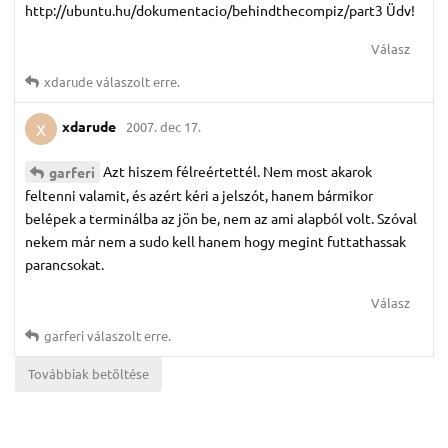
http://ubuntu.hu/dokumentacio/behindthecompiz/part3 Üdv!
Válasz
xdarude
válaszolt erre.
xdarude
2007. dec 17.
X
Azt hiszem félreértettél. Nem most akarok
garferi
feltenni valamit, és azért kéri a jelszót, hanem bármikor
belépek a terminálba az jön be, nem az ami alapból volt. Szóval
nekem már nem a sudo kell hanem hogy megint futtathassak
parancsokat.
Válasz
garferi
válaszolt erre.
Továbbiak betöltése