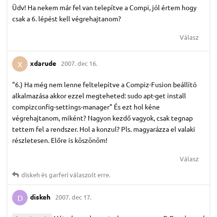
Üdv! Ha nekem már fel van telepítve a Compi, jól értem hogy
csak a 6. lépést kell végrehajtanom?
Válasz
xdarude
2007. dec 16.
X
"6.) Ha még nem lenne feltelepítve a Compiz-Fusion beállító
alkalmazása akkor ezzel megteheted: sudo apt-get install
compizconfig-settings-manager" És ezt hol kéne
végrehajtanom, miként? Nagyon kezdő vagyok, csak tegnap
tettem fel a rendszer. Hol a konzul? Pls. magyarázza el valaki
részletesen. Előre is köszönöm!
Válasz
diskeh
és
garferi
válaszolt erre.
diskeh
2007. dec 17.
D