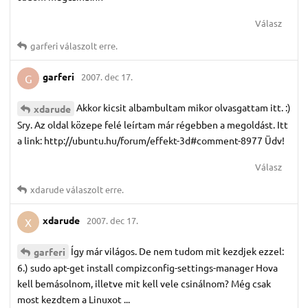
Válasz
garferi
válaszolt erre.
garferi
2007. dec 17.
G
Akkor kicsit albambultam mikor olvasgattam itt. :)
xdarude
Sry. Az oldal közepe felé leírtam már régebben a megoldást. Itt
a link: http://ubuntu.hu/forum/effekt-3d#comment-8977 Üdv!
Válasz
xdarude
válaszolt erre.
xdarude
2007. dec 17.
X
Így már világos. De nem tudom mit kezdjek ezzel:
garferi
6.) sudo apt-get install compizconfig-settings-manager Hova
kell bemásolnom, illetve mit kell vele csinálnom? Még csak
most kezdtem a Linuxot ...