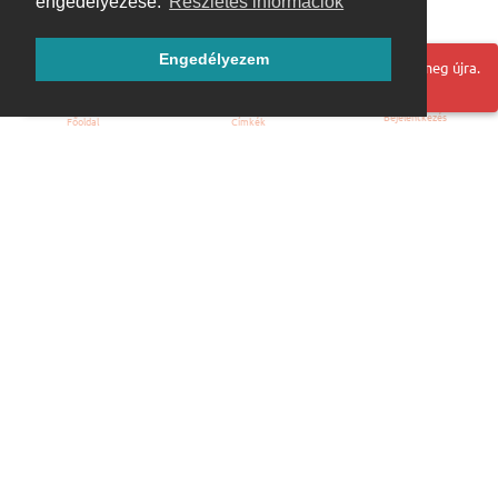
engedélyezése.
Részletes információk
Engedélyezem
Hoppá! Valami hiba történt. Frissítse az oldalt és próbálja meg újra.
Bejelentkezés
Főoldal
Címkék
Kezdőoldal
Blog
ÁSZF
Szabályzat
Kapcsolat
ubuntu.hu :: Magyar Ubuntu Közösség
© 2007 – 2026
Önkéntes segítők: