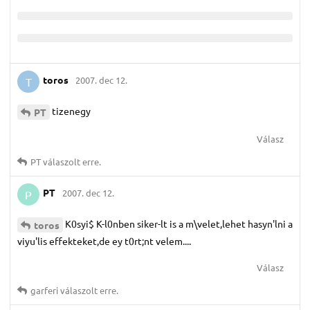
toros
2007. dec 12.
T
tizenegy
PT
Válasz
PT
válaszolt erre.
PT
2007. dec 12.
P
K0syi$ K-l0nben siker-lt is a m\velet,lehet hasyn'lni a
toros
viyu'lis effekteket,de ey t0rt;nt velem....
Válasz
garferi
válaszolt erre.