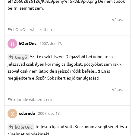
ef12b682826126/K%E9perny%F5k%E9p-3.png De nem tudok
beírni semmit sem.
Válasz
hObrOnc
válaszolt erre.
hObrOnc
2007. dec 17.
H
Azt te csak hiszed :D igazából betudod írni a
Gergő
jelszavad csak ilyen kor még csillagokat, pöttyöket sem rak ki
szóval csak nem látod de a jelszó íródik befele... :) Én is
megijedtem először. Sok sikert és jó tanulgatást!
Válasz
xdarude
válaszolt erre.
xdarude
2007. dec 17.
X
Teljesen igazad volt. Köszönöm a segítséget és a
hObrOnc
türelmet mindekinek!