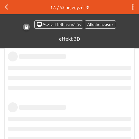
17
. /
53
bejegyzés
Asztali felhasználás
Alkalmazások
effekt 3D