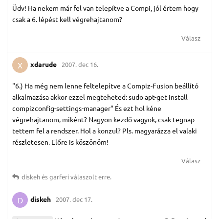
Üdv! Ha nekem már fel van telepítve a Compi, jól értem hogy
csak a 6. lépést kell végrehajtanom?
Válasz
xdarude
2007. dec 16.
X
"6.) Ha még nem lenne feltelepítve a Compiz-Fusion beállító
alkalmazása akkor ezzel megteheted: sudo apt-get install
compizconfig-settings-manager" És ezt hol kéne
végrehajtanom, miként? Nagyon kezdő vagyok, csak tegnap
tettem fel a rendszer. Hol a konzul? Pls. magyarázza el valaki
részletesen. Előre is köszönöm!
Válasz
diskeh
és
garferi
válaszolt erre.
diskeh
2007. dec 17.
D