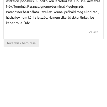
Asztalon jobb klikk -> indítóikon létrehozása. Típus: Alkalmazás
Név: Terminál Parancs: gnome-terminal Megjegyzés:
Parancssor használata Ezzel az ikonnal próbáld meg elindítani,
hátha így nem kéri a jelszót. Ha nem sikerül akkor linkelj be
képet rólla. Üdv!
Válasz
Továbbiak betöltése