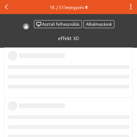
18
. /
53
bejegyzés
Asztali felhasználás
Alkalmazások
effekt 3D