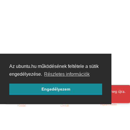
Az ubuntu.hu működésének feltétele a sütik
engedélyezése.
Részletes információk
Engedélyezem
Hoppá! Valami hiba történt. Frissítse az oldalt és próbálja meg újra.
Bejelentkezés
Főoldal
Címkék