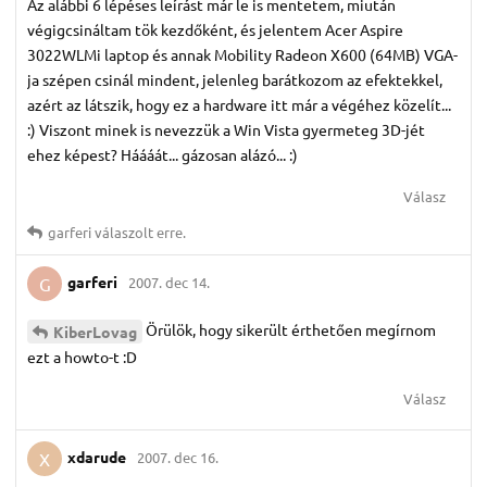
Az alábbi 6 lépéses leírást már le is mentetem, miután
végigcsináltam tök kezdőként, és jelentem Acer Aspire
3022WLMi laptop és annak Mobility Radeon X600 (64MB) VGA-
ja szépen csinál mindent, jelenleg barátkozom az efektekkel,
azért az látszik, hogy ez a hardware itt már a végéhez közelít...
:) Viszont minek is nevezzük a Win Vista gyermeteg 3D-jét
ehez képest? Háááát... gázosan alázó... :)
Válasz
garferi
válaszolt erre.
garferi
2007. dec 14.
G
Örülök, hogy sikerült érthetően megírnom
KiberLovag
ezt a howto-t :D
Válasz
xdarude
2007. dec 16.
X