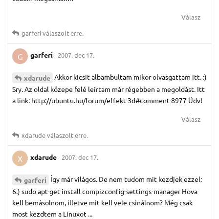
Válasz
garferi
válaszolt erre.
garferi
2007. dec 17.
G
Akkor kicsit albambultam mikor olvasgattam itt. :)
xdarude
Sry. Az oldal közepe felé leírtam már régebben a megoldást. Itt
a link: http://ubuntu.hu/forum/effekt-3d#comment-8977 Üdv!
Válasz
xdarude
válaszolt erre.
xdarude
2007. dec 17.
X
Így már világos. De nem tudom mit kezdjek ezzel:
garferi
6.) sudo apt-get install compizconfig-settings-manager Hova
kell bemásolnom, illetve mit kell vele csinálnom? Még csak
most kezdtem a Linuxot ...