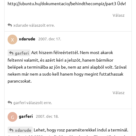
http://ubuntu.hu/dokumentacio/behindthecompiz/part3 Üdv!
Válasz
xdarude
válaszolt erre.
xdarude
2007. dec 17.
X
Azt hiszem félreértettél. Nem most akarok
garferi
feltenni valamit, és azért kéri a jelszót, hanem bármikor
belépek a terminálba az jön be, nem az ami alapból volt. Szóval
nekem már nem a sudo kell hanem hogy megint futtathassak
parancsokat.
Válasz
garferi
válaszolt erre.
garferi
2007. dec 18.
G
Lehet, hogy rosz paraméterekkel indul a terminál.
xdarude