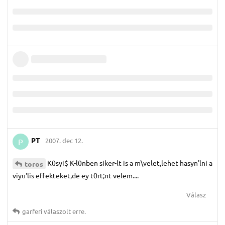
PT
2007. dec 12.
P
K0syi$ K-l0nben siker-lt is a m\velet,lehet hasyn'lni a
toros
viyu'lis effekteket,de ey t0rt;nt velem....
Válasz
garferi
válaszolt erre.