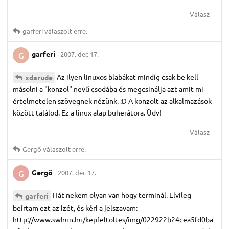
Válasz
garferi
válaszolt erre.
garferi
2007. dec 17.
G
Az ilyen linuxos blabákat mindíg csak be kell
xdarude
másolni a "konzol" nevű csodába és megcsinálja azt amit mi
értelmetelen szövegnek nézünk. :D A konzolt az alkalmazások
között találod. Ez a linux alap buherátora. Üdv!
Válasz
Gergő
válaszolt erre.
Gergő
2007. dec 17.
G
Hát nekem olyan van hogy terminál. Elvileg
garferi
beírtam ezt az izét, és kéri a jelszavam:
http://www.swhun.hu/kepfeltoltes/img/022922b24cea5fd0ba