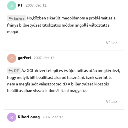
PT
2007. dec 12.
P
No,közben sikerült megoldanom a problémát,az a
toros
fránya billnetyűzet titokzatos módon angollá változtatta
magát.
Válasz
garferi
2007. dec 12.
G
Az XGL driver telepítés és újraindítás után megkérdezi,
PT
hogy melyik bill beállítást akarod használni. Ezek szerint te
nem a megfeleőt választottad. :D A billentyűzet kiosztás
beállításaiban vissza tudod állítani magyarra.
Válasz
KiberLovag
2007. dec 12.
K