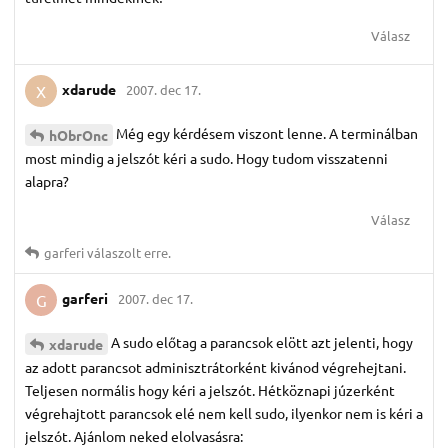
Válasz
xdarude
2007. dec 17.
X
Még egy kérdésem viszont lenne. A terminálban
hObrOnc
most mindig a jelszót kéri a sudo. Hogy tudom visszatenni
alapra?
Válasz
garferi
válaszolt erre.
garferi
2007. dec 17.
G
A sudo előtag a parancsok elött azt jelenti, hogy
xdarude
az adott parancsot adminisztrátorként kivánod végrehejtani.
Teljesen normális hogy kéri a jelszót. Hétköznapi júzerként
végrehajtott parancsok elé nem kell sudo, ilyenkor nem is kéri a
jelszót. Ajánlom neked elolvasásra: