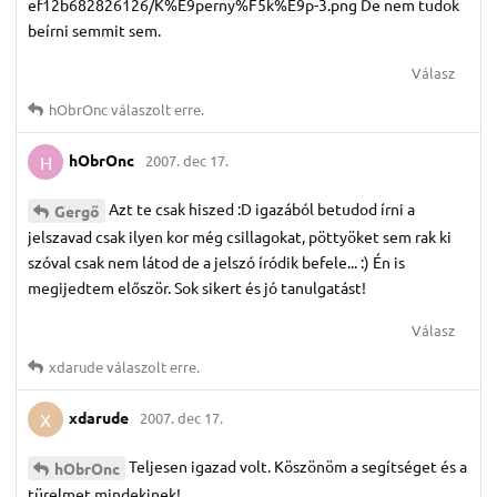
ef12b682826126/K%E9perny%F5k%E9p-3.png De nem tudok
beírni semmit sem.
Válasz
hObrOnc
válaszolt erre.
hObrOnc
2007. dec 17.
H
Azt te csak hiszed :D igazából betudod írni a
Gergő
jelszavad csak ilyen kor még csillagokat, pöttyöket sem rak ki
szóval csak nem látod de a jelszó íródik befele... :) Én is
megijedtem először. Sok sikert és jó tanulgatást!
Válasz
xdarude
válaszolt erre.
xdarude
2007. dec 17.
X
Teljesen igazad volt. Köszönöm a segítséget és a
hObrOnc
türelmet mindekinek!