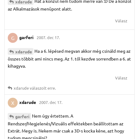
Hát a konzul nem tudom merre van :D De a konzol
xdarude
az Alkalmazások menüpont alatt.
Válasz
garferi
2007. dec 17.
G
Ha a 6. lépésed megvan akkor még csináld meg az
xdarude
összes többit ami nincs meg. Az 1. től kezdve sorrendben a 6. at
kihagyva.
Válasz
xdarude
válaszolt erre.
xdarude
2007. dec 17.
X
Nem úgy értettem. A
garferi
Rendszer/Megjelenés/Vizuális effektekben beállítottam az
Extrát. Megy is. Nekem már csak a 3D-s kocka kéne, azt hogy
tudom megcsinálni?