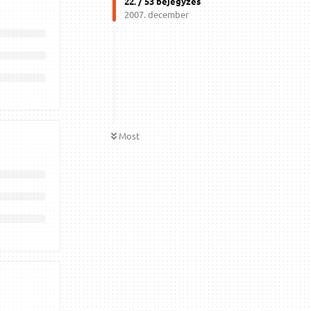
22
. /
53
bejegyzés
2007. december
Most