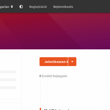
garian
Regisztráció
Bejelentkezés
Jelentkezzen be a válaszhoz
Eredeti bejegyzés