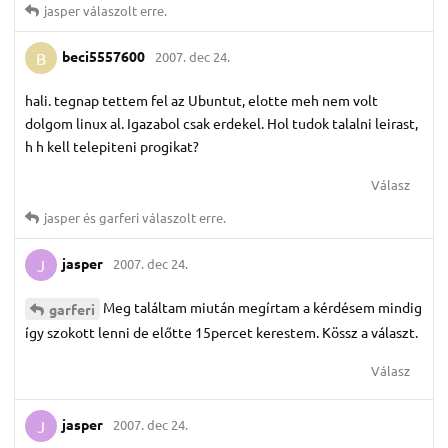
jasper
válaszolt erre.
beci5557600
2007. dec 24.
B
hali. tegnap tettem fel az Ubuntut, elotte meh nem volt
dolgom linux al. Igazabol csak erdekel. Hol tudok talalni leirast,
h h kell telepiteni progikat?
Válasz
jasper
és
garferi
válaszolt erre.
jasper
2007. dec 24.
J
Meg találtam miután megírtam a kérdésem mindig
garferi
így szokott lenni de előtte 15percet kerestem. Kössz a választ.
Válasz
jasper
2007. dec 24.
J