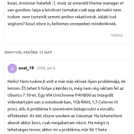
koszi, mostmar haladok : ). most az emerald theme manager el
van gondom. latja a letoltott temakat csak epp aktivalni nem
tudom. nem tortenik semmi amikor rakattintok. valaki tud
segiteni? koszi elore is, kellemes unnepeket mindenkinek.
Válasz
ENNYIVEL KÉSŐBB:
12 NAP
axel_19
2008. jan 6.
A
Hello! Nem tudom,h volt e már más vkinek ilyen problémája, de
leirom. ÉS lehet h hülye a kérdés is, még nem rég raktam fel az
Ubuntu 7.10-et. Egy VIA Unichrome P4M800-as integrált
videokártyám van a notebook-ban, 1Gb RAM, 1,7 Celeron M
proci, stb. A probléma h szeretném bekapcsolni a vizuális
effekteket. Itt két részre szedem az írásomat: Ha lehetetlent
akarok akkor bocs, csak megakartam nézni. Ha mégis is
lehetséges lenne, akkor mi a probléma, már kb 1 hete