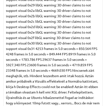
support visual 0x29 libGL warning: 3D driver claims to not
support visual 0x2a libGL warning: 3D driver claims to not
support visual 0x2b libGL warning: 3D driver claims to not
support visual 0x2c libGL warning: 3D driver claims to not
support visual 0x2d libGL warning: 3D driver claims to not
support visual 0x2e libGL warning: 3D driver claims to not
support visual 0x2f libGL warning: 3D driver claims to not
support visual 0x30 libGL warning: 3D driver claims to not
support visual 0x31 4253 frames in 5.0 seconds = 850.564 FPS
4248 frames in 5.0 seconds = 849.444 FPS 8919 frames in 5.0
seconds = 1783.786 FPS 29637 frames in 5.0 seconds =
5927.340 FPS 23600 frames in 5.0 seconds = 4719.859 FPS
23348 frames in 5.0 seconds = 4669.030 FPS Nincsenek zárt
meghajtók, stb. Mindent leszedtem amit irtak hozzá. Aztán
amikor próbálnék a Vizuális effekteknél a Normálra kattintani,
kiírja h Desktop Effects could not be enabled! Aztán itt ebben
a témában olvastam h kell vmi XGL driver. Feltelepítettem,
Újraindítás és az Ubuntu hibaüzenettel fogad az inditáskor:
hogy a környezet 10mp futott vagy... xerrors... Bocs de már nem