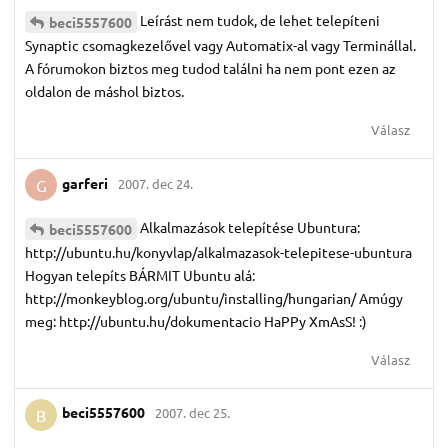
Leírást nem tudok, de lehet telepíteni
beci5557600
Synaptic csomagkezelővel vagy Automatix-al vagy Terminállal.
A fórumokon biztos meg tudod találni ha nem pont ezen az
oldalon de máshol biztos.
Válasz
garferi
2007. dec 24.
G
Alkalmazások telepítése Ubuntura:
beci5557600
http://ubuntu.hu/konyvlap/alkalmazasok-telepitese-ubuntura
Hogyan telepíts BÁRMIT Ubuntu alá:
http://monkeyblog.org/ubuntu/installing/hungarian/ Amúgy
meg: http://ubuntu.hu/dokumentacio HaPPy XmAsS! :)
Válasz
beci5557600
2007. dec 25.
B