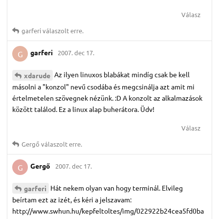
Válasz
garferi
válaszolt erre.
garferi
2007. dec 17.
G
Az ilyen linuxos blabákat mindíg csak be kell
xdarude
másolni a "konzol" nevű csodába és megcsinálja azt amit mi
értelmetelen szövegnek nézünk. :D A konzolt az alkalmazások
között találod. Ez a linux alap buherátora. Üdv!
Válasz
Gergő
válaszolt erre.
Gergő
2007. dec 17.
G
Hát nekem olyan van hogy terminál. Elvileg
garferi
beírtam ezt az izét, és kéri a jelszavam:
http://www.swhun.hu/kepfeltoltes/img/022922b24cea5fd0ba