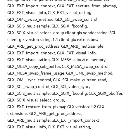
GLX_EXT_import_context, GLX_EXT_texture_from_pixmap,
GLX_EXT_visual_info, GLX_EXT_visual_rating,
GLX_OML_swap_method, GLX_SGI_swap_control,
GLX_SGIS_multisample, GLX_SGIX_fbconfig,
GLX_SGIX_visual_select_group client glx vendor string: SGI
client glx version string: 1.4 client glx extensions:
GLX_ARB_get_proc_address, GLX_ARB_multisample,
GLX_EXT_import_context, GLX_EXT_visual_info,
GLX_EXT_visual_rating, GLX_MESA_allocate_memory,
GLX_MESA_copy_sub_buffer, GLX_MESA_swap_control,
GLX_MESA_swap_frame_usage, GLX_OML_swap_method,
GLX_OML_sync_control, GLX_SGI_make_current_read,
GLX_SGI_swap_control, GLX_SGI_video_sync,
GLX_SGIS_multisample, GLX_SGIX_fbconfig, GLX_SGIX_pbuffer,
GLX_SGIX_visual_select_group,
GLX_EXT_texture_from_pixmap GLX version: 1.2 GLX
extensions: GLX_ARB_get_proc_address,
GLX_ARB_multisample, GLX_EXT_import_context,
GLX_EXT_visual_info, GLX_EXT_visual_rating,