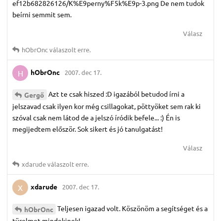
ef12b682826126/K%E9perny%F5k%E9p-3.png De nem tudok
beírni semmit sem.
Válasz
hObrOnc
válaszolt erre.
hObrOnc
2007. dec 17.
H
Azt te csak hiszed :D igazából betudod írni a
Gergő
jelszavad csak ilyen kor még csillagokat, pöttyöket sem rak ki
szóval csak nem látod de a jelszó íródik befele... :) Én is
megijedtem először. Sok sikert és jó tanulgatást!
Válasz
xdarude
válaszolt erre.
xdarude
2007. dec 17.
X
Teljesen igazad volt. Köszönöm a segítséget és a
hObrOnc
türelmet mindekinek!