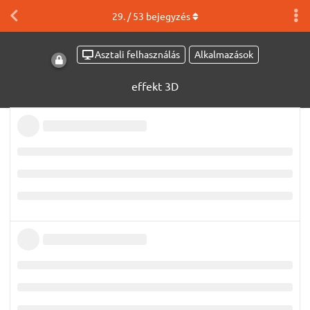
29
. /
53
bejegyzés
Asztali felhasználás
Alkalmazások
effekt 3D