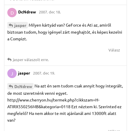
DcNdrew
2007. dec 18.
D
Milyen kártyád van? GeForce és Ati az, amiről
jasper
biztosan tudom, hogy igényel zárt meghajtót, és képes kezelni
a Compizt.
Válasz
jasper
válaszolt erre.
jasper
2007. dec 19.
J
Na azt én sem tudom csak annyit hogy integrált,
DcNdrew
de most szeretnénk venni egyet.
http://www.cherryon.hu/termek.php?cikkszam=H-
ATIRX550256MB&kategoria=0118 Ezt néztem ki. Szerinted ez
megfelelő? Ha nem akkor te mit ajánlanál ami 13000ft alatt
van?