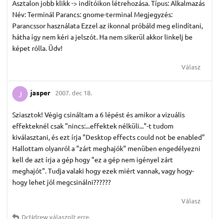
Asztalon jobb klikk -> indítóikon létrehozása. Típus: Alkalmazás
Név: Terminál Parancs: gnome-terminal Megjegyzés:
Parancssor használata Ezzel az ikonnal próbáld meg elindítani,
hátha így nem kéri a jelszót. Ha nem sikerül akkor linkelj be
képet rólla. Üdv!
Válasz
jasper
2007. dec 18.
J
Sziasztok! Végig csináltam a 6 lépést és amikor a vizuális
effekteknél csak "nincs:...effektek nélküli..."-t tudom
kiválasztani, és ezt írja "Desktop effects could not be enabled"
Hallottam olyanról a "zárt meghajók" menüben engedélyezni
kell de azt írja a gép hogy "ez a gép nem igényel zárt
meghajót". Tudja valaki hogy ezek miért vannak, vagy hogy-
hogy lehet jól megcsinálni??????
Válasz
DcNdrew
válaszolt erre.