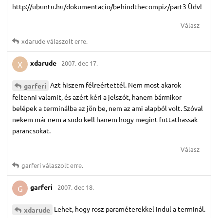
http://ubuntu.hu/dokumentacio/behindthecompiz/part3 Üdv!
Válasz
xdarude
válaszolt erre.
xdarude
2007. dec 17.
X
Azt hiszem félreértettél. Nem most akarok
garferi
feltenni valamit, és azért kéri a jelszót, hanem bármikor
belépek a terminálba az jön be, nem az ami alapból volt. Szóval
nekem már nem a sudo kell hanem hogy megint futtathassak
parancsokat.
Válasz
garferi
válaszolt erre.
garferi
2007. dec 18.
G
Lehet, hogy rosz paraméterekkel indul a terminál.
xdarude