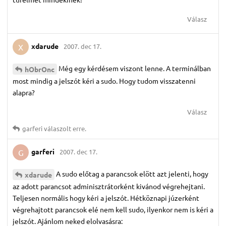
Válasz
xdarude
2007. dec 17.
X
Még egy kérdésem viszont lenne. A terminálban
hObrOnc
most mindig a jelszót kéri a sudo. Hogy tudom visszatenni
alapra?
Válasz
garferi
válaszolt erre.
garferi
2007. dec 17.
G
A sudo előtag a parancsok elött azt jelenti, hogy
xdarude
az adott parancsot adminisztrátorként kivánod végrehejtani.
Teljesen normális hogy kéri a jelszót. Hétköznapi júzerként
végrehajtott parancsok elé nem kell sudo, ilyenkor nem is kéri a
jelszót. Ajánlom neked elolvasásra: