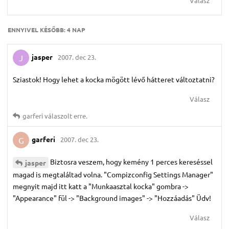
Válasz
ENNYIVEL KÉSŐBB:
4 NAP
jasper
2007. dec 23.
J
Sziastok! Hogy lehet a kocka mögött lévő hátteret változtatni?
Válasz
garferi
válaszolt erre.
garferi
2007. dec 23.
G
Biztosra veszem, hogy kemény 1 perces kereséssel
jasper
magad is megtaláltad volna. "Compizconfig Settings Manager"
megnyit majd itt katt a "Munkaasztal kocka" gombra ->
"Appearance" fül -> "Background images" -> "Hozzáadás" Üdv!
Válasz