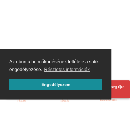
Az ubuntu.hu működésének feltétele a sütik
engedélyezése.
Részletes információk
Engedélyezem
Hoppá! Valami hiba történt. Frissítse az oldalt és próbálja meg újra.
Bejelentkezés
Főoldal
Címkék