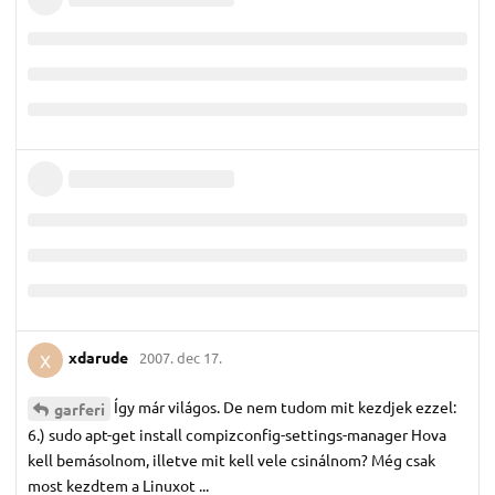
xdarude
2007. dec 17.
X
Így már világos. De nem tudom mit kezdjek ezzel:
garferi
6.) sudo apt-get install compizconfig-settings-manager Hova
kell bemásolnom, illetve mit kell vele csinálnom? Még csak
most kezdtem a Linuxot ...