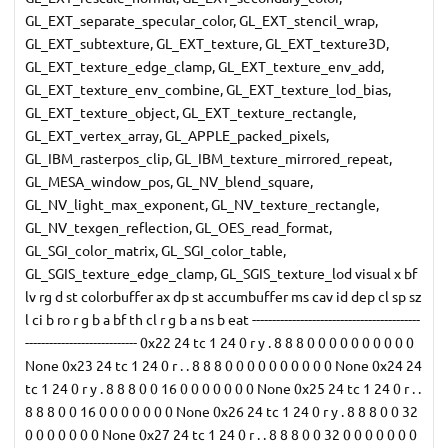
GL_EXT_separate_specular_color, GL_EXT_stencil_wrap,
GL_EXT_subtexture, GL_EXT_texture, GL_EXT_texture3D,
GL_EXT_texture_edge_clamp, GL_EXT_texture_env_add,
GL_EXT_texture_env_combine, GL_EXT_texture_lod_bias,
GL_EXT_texture_object, GL_EXT_texture_rectangle,
GL_EXT_vertex_array, GL_APPLE_packed_pixels,
GL_IBM_rasterpos_clip, GL_IBM_texture_mirrored_repeat,
GL_MESA_window_pos, GL_NV_blend_square,
GL_NV_light_max_exponent, GL_NV_texture_rectangle,
GL_NV_texgen_reflection, GL_OES_read_format,
GL_SGI_color_matrix, GL_SGI_color_table,
GL_SGIS_texture_edge_clamp, GL_SGIS_texture_lod visual x bf
lv rg d st colorbuffer ax dp st accumbuffer ms cav id dep cl sp sz
l ci b ro r g b a bf th cl r g b a ns b eat ------------------------------------------
---------------------------- 0x22 24 tc 1 24 0 r y . 8 8 8 0 0 0 0 0 0 0 0 0 0
None 0x23 24 tc 1 24 0 r . . 8 8 8 0 0 0 0 0 0 0 0 0 0 None 0x24 24
tc 1 24 0 r y . 8 8 8 0 0 16 0 0 0 0 0 0 0 None 0x25 24 tc 1 24 0 r . .
8 8 8 0 0 16 0 0 0 0 0 0 0 None 0x26 24 tc 1 24 0 r y . 8 8 8 0 0 32
0 0 0 0 0 0 0 None 0x27 24 tc 1 24 0 r . . 8 8 8 0 0 32 0 0 0 0 0 0 0