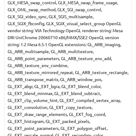
GLX_MESA_swap_control, GLX_MESA_swap_frame_usage,
GLX_OML_swap_method, GLX_SGI_swap_control,
GLX_SGI_video_sync, GLX_SGIS_multisample,
GLX_SGIX_fbconfig, GLX_SGIX_visual_select_group OpenGL
vendor string: VIA Technology OpenGL renderer string: Mesa
DRI UniChrome 20060710 x86/MMX/SSE2 OpenGL version
string: 1.2 Mesa 6.5.1 OpenGL extensions: GL_ARB_imaging,
GL_ARB_multisample, GL_ARB_multitexture,
GL_ARB_point_parameters, GL_ARB_texture_env_add,
GL_ARB_texture_env_combine,
GL_ARB_texture_mirrored_repeat, GL_ARB_texture_rectangle,
GL_ARB_transpose_matrix, GL_ARB_window_pos,
GL_EXT_abgr, GL_EXT_bgra, GL_EXT_blend_color,
GL_EXT_blend_minmax, GL_EXT_blend_subtract,
GL_EXT_clip_volume_hint, GL_EXT_compiled_vertex_array,
GL_EXT_convolution, GL_EXT_copy_texture,
GL_EXT_draw_range_elements, GL_EXT_fog_coord,
GL_EXT_histogram, GL_EXT_packed_pixels,
GL_EXT_point_parameters, GL_EXT_polygon_offset,
GL_EXT_rescale_normal, GL_EXT_secondary_color,