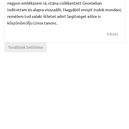
nagyon emlékszem rá, utána csökkentett Gnomeban
inditottam és alapra visszaállt. Nagyából ennyit tudok mondani,
remélem tud valaki ötletet adni! Segítséget előre is
köszönöm.Ifju Linux tanonc.
Válasz
Továbbiak betöltése