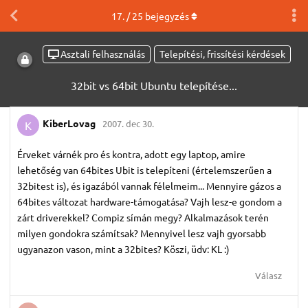
17
. /
25
bejegyzés
Asztali felhasználás
Telepítési, frissítési kérdések
32bit vs 64bit Ubuntu telepítése...
KiberLovag
2007. dec 30.
K
Érveket várnék pro és kontra, adott egy laptop, amire
lehetőség van 64bites Ubit is telepíteni (értelemszerűen a
32bitest is), és igazából vannak félelmeim... Mennyire gázos a
64bites változat hardware-támogatása? Vajh lesz-e gondom a
zárt driverekkel? Compiz símán megy? Alkalmazások terén
milyen gondokra számítsak? Mennyivel lesz vajh gyorsabb
ugyanazon vason, mint a 32bites? Köszi, üdv: KL :)
Válasz