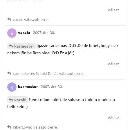
Válasz
varaki
válaszolt erre.
varaki
2007. dec 30.
V
Igazán tartalmas :D :D :D - de lehet, hogy csak
karmester
nekem jön be üres oldal :D:D Ez a jó :)
Válasz
karmester
és
Sziráki Tamás
válaszolt erre.
karmester
2007. dec 30.
K
Nem tudom miért de sohasem tudom rendesen
varaki
belinkelni:)
Válasz
KiberLovag
válaszolt erre.