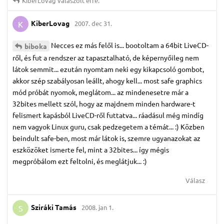
KiberLovag
válaszolt erre.
KiberLovag
2007. dec 31.
K
Necces ez más felől is... bootoltam a 64bit LiveCD-
biboka
ről, és fut a rendszer az tapasztalható, de képernyőileg nem
látok semmit... ezután nyomtam neki egy kikapcsoló gombot,
akkor szép szabályosan leállt, ahogy kell... most safe graphics
mód próbát nyomok, meglátom... az mindenesetre már a
32bites mellett szól, hogy az majdnem minden hardware-t
felismert kapásból LiveCD-ről futtatva... ráadásul még mindíg
nem vagyok Linux guru, csak pedzegetem a témát... :) Közben
beindult safe-ben, most már látok is, szemre ugyanazokat az
eszközöket ismerte fel, mint a 32bites... így mégis
megpróbálom ezt feltolni, és meglátjuk... :)
Válasz
Sziráki Tamás
2008. jan 1.
S