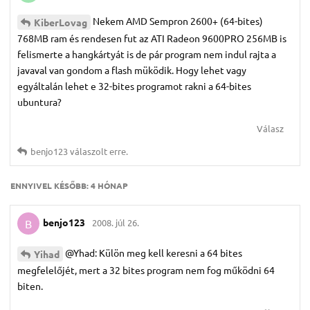
Nekem AMD Sempron 2600+ (64-bites)
KiberLovag
768MB ram és rendesen fut az ATI Radeon 9600PRO 256MB is
felismerte a hangkártyát is de pár program nem indul rajta a
javaval van gondom a flash müködik. Hogy lehet vagy
egyáltalán lehet e 32-bites programot rakni a 64-bites
ubuntura?
Válasz
benjo123
válaszolt erre.
ENNYIVEL KÉSŐBB:
4 HÓNAP
benjo123
2008. júl 26.
B
@Yhad: Külön meg kell keresni a 64 bites
Yihad
megfelelőjét, mert a 32 bites program nem fog működni 64
biten.