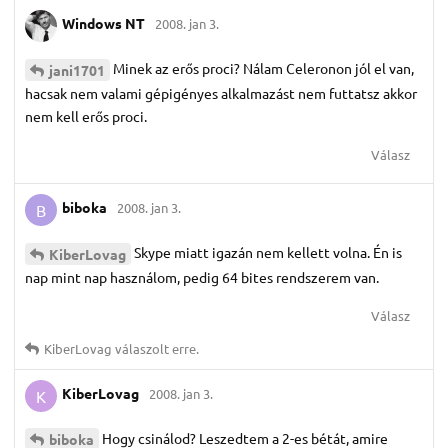
Windows NT
2008. jan 3.
Minek az erős proci? Nálam Celeronon jól el van,
jani1701
hacsak nem valami gépigényes alkalmazást nem futtatsz akkor
nem kell erős proci.
Válasz
biboka
2008. jan 3.
B
Skype miatt igazán nem kellett volna. Én is
KiberLovag
nap mint nap használom, pedig 64 bites rendszerem van.
Válasz
KiberLovag
válaszolt erre.
KiberLovag
2008. jan 3.
K
Hogy csinálod? Leszedtem a 2-es bétát, amire
biboka