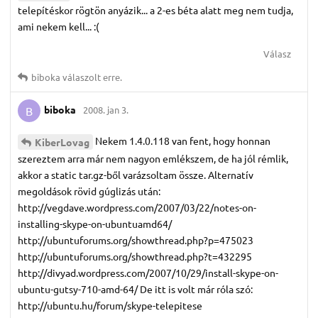
telepítéskor rögtön anyázik... a 2-es béta alatt meg nem tudja,
ami nekem kell... :(
Válasz
biboka
válaszolt erre.
biboka
2008. jan 3.
B
Nekem 1.4.0.118 van fent, hogy honnan
KiberLovag
szereztem arra már nem nagyon emlékszem, de ha jól rémlik,
akkor a static tar.gz-ből varázsoltam össze. Alternatív
megoldások rövid gúglizás után:
http://vegdave.wordpress.com/2007/03/22/notes-on-
installing-skype-on-ubuntuamd64/
http://ubuntuforums.org/showthread.php?p=475023
http://ubuntuforums.org/showthread.php?t=432295
http://divyad.wordpress.com/2007/10/29/install-skype-on-
ubuntu-gutsy-710-amd-64/ De itt is volt már róla szó:
http://ubuntu.hu/forum/skype-telepitese