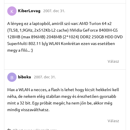
KiberLovag
2007. dec 31.
K
A lényeg ez a laptopból, amiről szó van: AMD Turion 64 x2
(TL58, 1,9GHz, 2x512Kb L2 cache) NVidia GeForce 8400M-GS
128MB (max 896MB) 2048MB (2*1024) DDR2 250GB HDD DVD
SuperMulti 802.11 b/g WLAN Konkrétan ezen vas esetében
megy a filó... :)
Válasz
biboka
2007. dec 31.
B
Max a WLAN a necces, a flash is lehet hogy kicsit hekkelni kell
néha, de nekem elég stabilan megy és érezhetően gyorsabb
mint a 32 bit. Egy próbát megér, ha nem jön be, akkor még
mindig visszaválthatsz.
Válasz