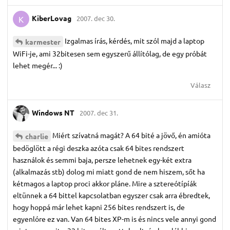
KiberLovag
2007. dec 30.
K
Izgalmas írás, kérdés, mit szól majd a laptop
karmester
WiFi-je, ami 32bitesen sem egyszerű állítólag, de egy próbát
lehet megér... :)
Válasz
Windows NT
2007. dec 31.
Miért szívatná magát? A 64 bité a jövő, én amióta
charlie
bedöglött a régi deszka azóta csak 64 bites rendszert
használok és semmi baja, persze lehetnek egy-két extra
(alkalmazás stb) dolog mi miatt gond de nem hiszem, sőt ha
kétmagos a laptop proci akkor pláne. Mire a sztereótípíák
eltünnek a 64 bittel kapcsolatban egyszer csak arra ébredtek,
hogy hoppá már lehet kapni 256 bites rendszert is, de
egyenlóre ez van. Van 64 bites XP-m is és nincs vele annyi gond