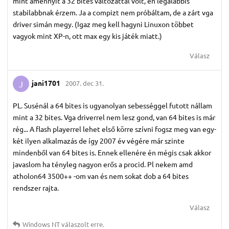
mint amennyit a 32 bites változattal volt, én legalábbis
stabilabbnak érzem. Ja a compizt nem próbáltam, de a zárt vga
driver simán megy. (Igaz meg kell hagyni Linuxon többet
vagyok mint XP-n, ott max egy kis játék miatt.)
Válasz
jani1701
2007. dec 31.
J
PL. Susénál a 64 bites is ugyanolyan sebességgel futott nállam
mint a 32 bites. Vga driverrel nem lesz gond, van 64 bites is már
rég... A flash playerrel lehet első körre szívni fogsz meg van egy-
két ilyen alkalmazás de így 2007 év végére már szinte
mindenből van 64 bites is. Ennek ellenére én mégis csak akkor
javaslom ha tényleg nagyon erős a procid. Pl nekem amd
atholon64 3500++ -om van és nem sokat dob a 64 bites
rendszer rajta.
Válasz
Windows NT
válaszolt erre.