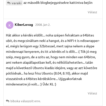
az második blogbejegyzésekre kattintva bejön
varaki
Válasz
KiberLovag
2008. jan 2.
K
Hát akkor a kérdés eldőlt... noha szépen felraktam a 64bites
ubit, és megcsináltam neki a hangot, és a WiFi-t is ndiswrapper-
el, mégis lerúgom egy 32bitessel, mert sajna nekem a skype
mindennapi kenyerem, és itt a kérdés el is dőlt... :( Tök jó meg
szép, meg gyors, de a szitu az, hogy nem minden van 64bitre,
ami nekem alapállapotban kell, és nélkülözhetetlen... talán
majd a következő Ubuntu kiadás idejére, vagy az azt követőre
pótlódnak... ha lesz friss Ubuntu (8.04, 8.10), akkor majd
visszatérek a 64bites kérdéskörre... Ujjgyakorlatnak
mindenesetre jó volt... :) Üdv: KL :)
Válasz
biboka
válaszolt erre.