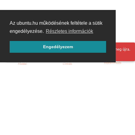
Az ubuntu.hu működésének feltétele a sütik
engedélyezése.
Részletes információk
Engedélyezem
Hoppá! Valami hiba történt. Frissítse az oldalt és próbálja meg újra.
Bejelentkezés
Főoldal
Címkék
Kezdőoldal
Blog
ÁSZF
Szabályzat
Kapcsolat