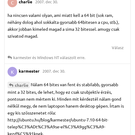
charlie
2007. dec 30.
C
ha nincsen valami olyan, ami miatt kell a 64 bit (sok ram,
néhány dolog ahol sokkalta gyorsabb 64bitesen a cpu, stb.),
akkor jobban kimeled magad a sima 32 bitessel. amugy csak
szivatod magad.
Válasz
karmester
és
Windows NT
válaszolt erre.
karmester
2007. dec 30.
K
Nálam 64 bites van fent és stabilabb, gyorsabb
charlie
mint a 32 bites, de lehet, hogy ez csak szubjektív érzés,
pontosan nem mértem ki. Minden mit kérdeztél nálam gond
nélkül megy, de nem laptopon hanem desktop gépen. Írtam is
egy kis szösszenetet róla:
http://ubuntu.hu/blog/karmester/ubuntu-7.10-64-bit-
telep%C3%ADt%C3%A9se-el%C3%A9gg%C3%A9-
kezd%C5%91knek.