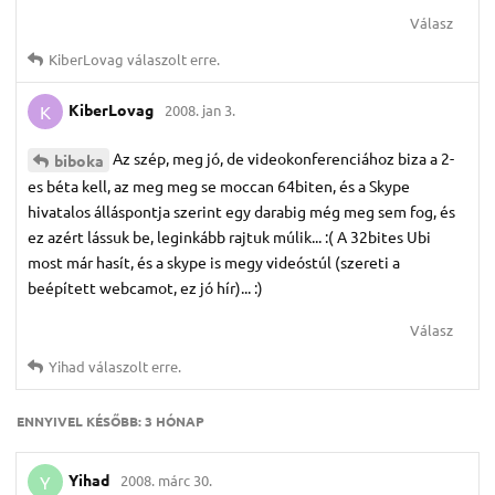
Válasz
KiberLovag
válaszolt erre.
KiberLovag
2008. jan 3.
K
Az szép, meg jó, de videokonferenciához biza a 2-
biboka
es béta kell, az meg meg se moccan 64biten, és a Skype
hivatalos álláspontja szerint egy darabig még meg sem fog, és
ez azért lássuk be, leginkább rajtuk múlik... :( A 32bites Ubi
most már hasít, és a skype is megy videóstúl (szereti a
beépített webcamot, ez jó hír)... :)
Válasz
Yihad
válaszolt erre.
ENNYIVEL KÉSŐBB:
3 HÓNAP
Yihad
2008. márc 30.
Y