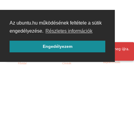
Az ubuntu.hu működésének feltétele a sütik
engedélyezése.
Részletes információk
Engedélyezem
Hoppá! Valami hiba történt. Frissítse az oldalt és próbálja meg újra.
Bejelentkezés
Főoldal
Címkék
Kezdőoldal
Blog
ÁSZF
Szabályzat
Kapcsolat