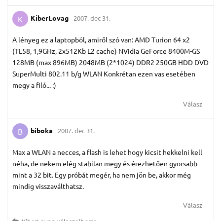
KiberLovag
2007. dec 31.
K
A lényeg ez a laptopból, amiről szó van: AMD Turion 64 x2
(TL58, 1,9GHz, 2x512Kb L2 cache) NVidia GeForce 8400M-GS
128MB (max 896MB) 2048MB (2*1024) DDR2 250GB HDD DVD
SuperMulti 802.11 b/g WLAN Konkrétan ezen vas esetében
megy a filó... :)
Válasz
biboka
2007. dec 31.
B
Max a WLAN a necces, a flash is lehet hogy kicsit hekkelni kell
néha, de nekem elég stabilan megy és érezhetően gyorsabb
mint a 32 bit. Egy próbát megér, ha nem jön be, akkor még
mindig visszaválthatsz.
Válasz