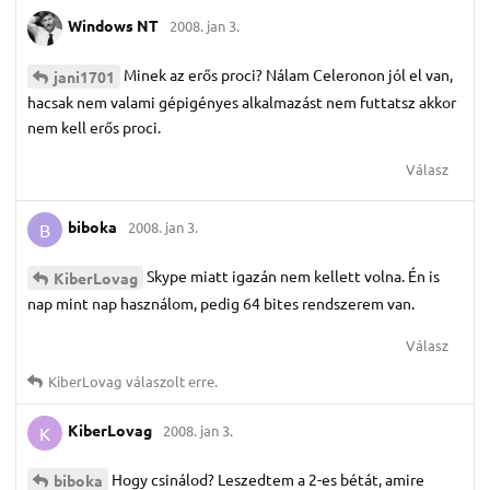
Windows NT
2008. jan 3.
Minek az erős proci? Nálam Celeronon jól el van,
jani1701
hacsak nem valami gépigényes alkalmazást nem futtatsz akkor
nem kell erős proci.
Válasz
biboka
2008. jan 3.
B
Skype miatt igazán nem kellett volna. Én is
KiberLovag
nap mint nap használom, pedig 64 bites rendszerem van.
Válasz
KiberLovag
válaszolt erre.
KiberLovag
2008. jan 3.
K
Hogy csinálod? Leszedtem a 2-es bétát, amire
biboka