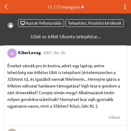
17
. /
25
bejegyzés
Asztali felhasználás
Telepítési, frissítési kérdések
32bit vs 64bit Ubuntu telepítése...
KiberLovag
2007. dec 30.
K
Érveket várnék pro és kontra, adott egy laptop, amire
lehetőség van 64bites Ubit is telepíteni (értelemszerűen a
32bitest is), és igazából vannak félelmeim... Mennyire gázos a
64bites változat hardware-támogatása? Vajh lesz-e gondom a
zárt driverekkel? Compiz símán megy? Alkalmazások terén
milyen gondokra számítsak? Mennyivel lesz vajh gyorsabb
ugyanazon vason, mint a 32bites? Köszi, üdv: KL :)
Válasz