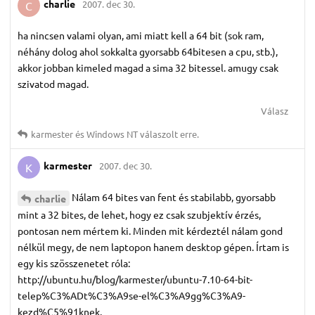
charlie
2007. dec 30.
C
ha nincsen valami olyan, ami miatt kell a 64 bit (sok ram,
néhány dolog ahol sokkalta gyorsabb 64bitesen a cpu, stb.),
akkor jobban kimeled magad a sima 32 bitessel. amugy csak
szivatod magad.
Válasz
karmester
és
Windows NT
válaszolt erre.
karmester
2007. dec 30.
K
Nálam 64 bites van fent és stabilabb, gyorsabb
charlie
mint a 32 bites, de lehet, hogy ez csak szubjektív érzés,
pontosan nem mértem ki. Minden mit kérdeztél nálam gond
nélkül megy, de nem laptopon hanem desktop gépen. Írtam is
egy kis szösszenetet róla:
http://ubuntu.hu/blog/karmester/ubuntu-7.10-64-bit-
telep%C3%ADt%C3%A9se-el%C3%A9gg%C3%A9-
kezd%C5%91knek.