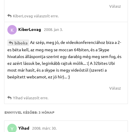
Válasz
KiberLovag
válaszolt erre.
KiberLovag
2008. jan 3.
K
Az szép, meg jó, de videokonferenciához biza a 2-
biboka
es béta kell, az meg meg se moccan 64biten, és a Skype
hivatalos álláspontja szerint egy darabig még meg sem fog, és
ez azért lássuk be, leginkább rajtuk múlik... :( A 32bites Ubi
most már hasít, és a skype is megy videóstúl (szereti a
beépített webcamot, ez jó hír)... :)
Válasz
Yihad
válaszolt erre.
ENNYIVEL KÉSŐBB:
3 HÓNAP
Yihad
2008. márc 30.
Y