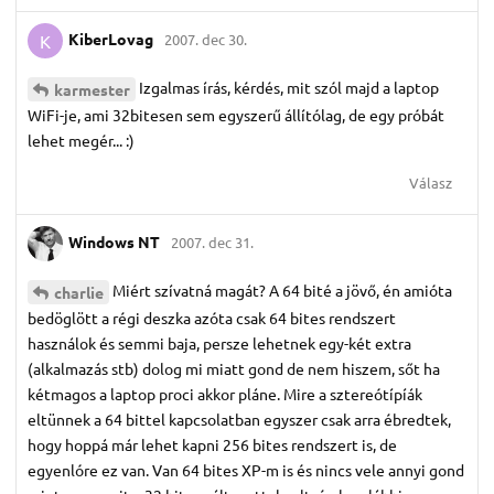
KiberLovag
2007. dec 30.
K
Izgalmas írás, kérdés, mit szól majd a laptop
karmester
WiFi-je, ami 32bitesen sem egyszerű állítólag, de egy próbát
lehet megér... :)
Válasz
Windows NT
2007. dec 31.
Miért szívatná magát? A 64 bité a jövő, én amióta
charlie
bedöglött a régi deszka azóta csak 64 bites rendszert
használok és semmi baja, persze lehetnek egy-két extra
(alkalmazás stb) dolog mi miatt gond de nem hiszem, sőt ha
kétmagos a laptop proci akkor pláne. Mire a sztereótípíák
eltünnek a 64 bittel kapcsolatban egyszer csak arra ébredtek,
hogy hoppá már lehet kapni 256 bites rendszert is, de
egyenlóre ez van. Van 64 bites XP-m is és nincs vele annyi gond