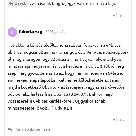
az második blogbejegyzésekre kattintva bejön
varaki
Válasz
KiberLovag
2008. jan 2.
K
Hát akkor a kérdés eldőlt... noha szépen felraktam a 64bites
ubit, és megcsináltam neki a hangot, és a WiFi-t is ndiswrapper-
el, mégis lerúgom egy 32bitessel, mert sajna nekem a skype
mindennapi kenyerem, és itt a kérdés el is dőlt... :( Tök jó meg
szép, meg gyors, de a szitu az, hogy nem minden van 64bitre,
ami nekem alapállapotban kell, és nélkülözhetetlen... talán
majd a következő Ubuntu kiadás idejére, vagy az azt követőre
pótlódnak... ha lesz friss Ubuntu (8.04, 8.10), akkor majd
visszatérek a 64bites kérdéskörre... Ujjgyakorlatnak
mindenesetre jó volt... :) Üdv: KL :)
Válasz
biboka
válaszolt erre.