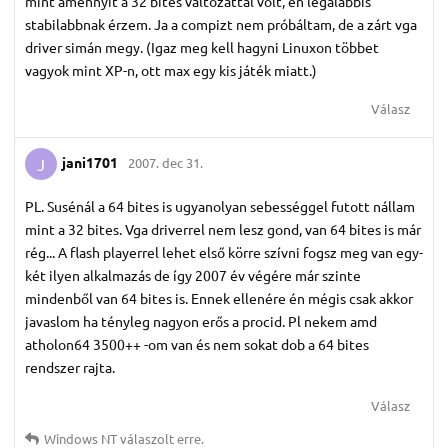
mint amennyit a 32 bites változattal volt, én legalábbis
stabilabbnak érzem. Ja a compizt nem próbáltam, de a zárt vga
driver simán megy. (Igaz meg kell hagyni Linuxon többet
vagyok mint XP-n, ott max egy kis játék miatt.)
Válasz
jani1701
2007. dec 31.
J
PL. Susénál a 64 bites is ugyanolyan sebességgel futott nállam
mint a 32 bites. Vga driverrel nem lesz gond, van 64 bites is már
rég... A flash playerrel lehet első körre szívni fogsz meg van egy-
két ilyen alkalmazás de így 2007 év végére már szinte
mindenből van 64 bites is. Ennek ellenére én mégis csak akkor
javaslom ha tényleg nagyon erős a procid. Pl nekem amd
atholon64 3500++ -om van és nem sokat dob a 64 bites
rendszer rajta.
Válasz
Windows NT
válaszolt erre.