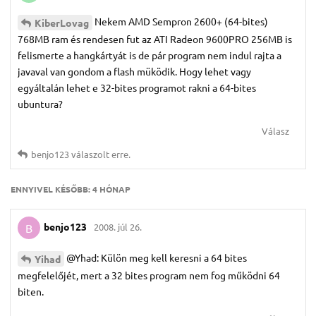
Nekem AMD Sempron 2600+ (64-bites)
KiberLovag
768MB ram és rendesen fut az ATI Radeon 9600PRO 256MB is
felismerte a hangkártyát is de pár program nem indul rajta a
javaval van gondom a flash müködik. Hogy lehet vagy
egyáltalán lehet e 32-bites programot rakni a 64-bites
ubuntura?
Válasz
benjo123
válaszolt erre.
ENNYIVEL KÉSŐBB:
4 HÓNAP
benjo123
2008. júl 26.
B
@Yhad: Külön meg kell keresni a 64 bites
Yihad
megfelelőjét, mert a 32 bites program nem fog működni 64
biten.