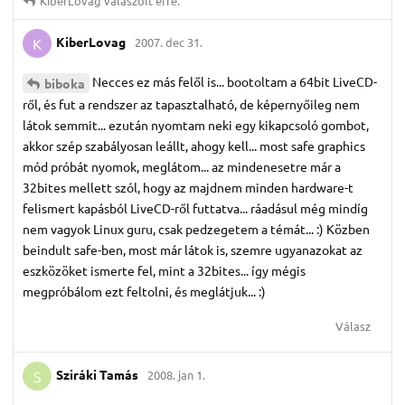
KiberLovag
válaszolt erre.
KiberLovag
2007. dec 31.
K
Necces ez más felől is... bootoltam a 64bit LiveCD-
biboka
ről, és fut a rendszer az tapasztalható, de képernyőileg nem
látok semmit... ezután nyomtam neki egy kikapcsoló gombot,
akkor szép szabályosan leállt, ahogy kell... most safe graphics
mód próbát nyomok, meglátom... az mindenesetre már a
32bites mellett szól, hogy az majdnem minden hardware-t
felismert kapásból LiveCD-ről futtatva... ráadásul még mindíg
nem vagyok Linux guru, csak pedzegetem a témát... :) Közben
beindult safe-ben, most már látok is, szemre ugyanazokat az
eszközöket ismerte fel, mint a 32bites... így mégis
megpróbálom ezt feltolni, és meglátjuk... :)
Válasz
Sziráki Tamás
2008. jan 1.
S