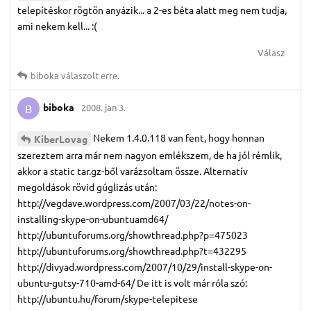
telepítéskor rögtön anyázik... a 2-es béta alatt meg nem tudja,
ami nekem kell... :(
Válasz
biboka
válaszolt erre.
biboka
2008. jan 3.
B
Nekem 1.4.0.118 van fent, hogy honnan
KiberLovag
szereztem arra már nem nagyon emlékszem, de ha jól rémlik,
akkor a static tar.gz-ből varázsoltam össze. Alternatív
megoldások rövid gúglizás után:
http://vegdave.wordpress.com/2007/03/22/notes-on-
installing-skype-on-ubuntuamd64/
http://ubuntuforums.org/showthread.php?p=475023
http://ubuntuforums.org/showthread.php?t=432295
http://divyad.wordpress.com/2007/10/29/install-skype-on-
ubuntu-gutsy-710-amd-64/ De itt is volt már róla szó:
http://ubuntu.hu/forum/skype-telepitese