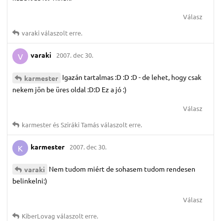
Válasz
varaki
válaszolt erre.
varaki
2007. dec 30.
V
Igazán tartalmas :D :D :D - de lehet, hogy csak
karmester
nekem jön be üres oldal :D:D Ez a jó :)
Válasz
karmester
és
Sziráki Tamás
válaszolt erre.
karmester
2007. dec 30.
K
Nem tudom miért de sohasem tudom rendesen
varaki
belinkelni:)
Válasz
KiberLovag
válaszolt erre.