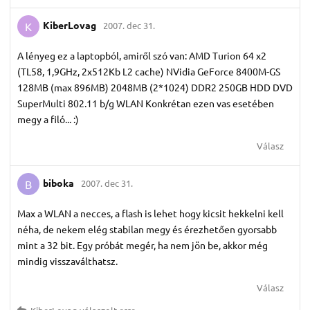
KiberLovag
2007. dec 31.
K
A lényeg ez a laptopból, amiről szó van: AMD Turion 64 x2
(TL58, 1,9GHz, 2x512Kb L2 cache) NVidia GeForce 8400M-GS
128MB (max 896MB) 2048MB (2*1024) DDR2 250GB HDD DVD
SuperMulti 802.11 b/g WLAN Konkrétan ezen vas esetében
megy a filó... :)
Válasz
biboka
2007. dec 31.
B
Max a WLAN a necces, a flash is lehet hogy kicsit hekkelni kell
néha, de nekem elég stabilan megy és érezhetően gyorsabb
mint a 32 bit. Egy próbát megér, ha nem jön be, akkor még
mindig visszaválthatsz.
Válasz