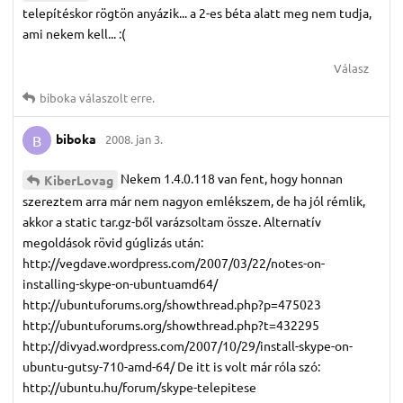
telepítéskor rögtön anyázik... a 2-es béta alatt meg nem tudja,
ami nekem kell... :(
Válasz
biboka
válaszolt erre.
biboka
2008. jan 3.
B
Nekem 1.4.0.118 van fent, hogy honnan
KiberLovag
szereztem arra már nem nagyon emlékszem, de ha jól rémlik,
akkor a static tar.gz-ből varázsoltam össze. Alternatív
megoldások rövid gúglizás után:
http://vegdave.wordpress.com/2007/03/22/notes-on-
installing-skype-on-ubuntuamd64/
http://ubuntuforums.org/showthread.php?p=475023
http://ubuntuforums.org/showthread.php?t=432295
http://divyad.wordpress.com/2007/10/29/install-skype-on-
ubuntu-gutsy-710-amd-64/ De itt is volt már róla szó:
http://ubuntu.hu/forum/skype-telepitese