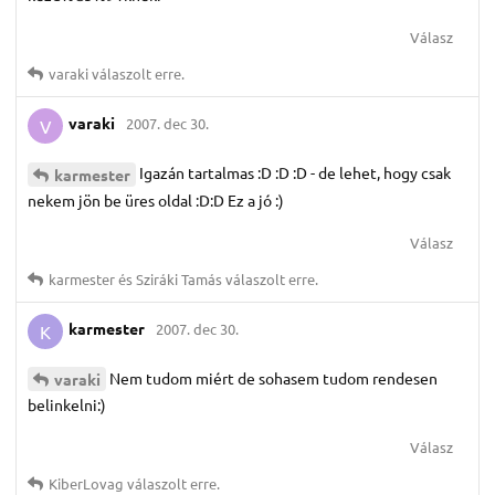
Válasz
varaki
válaszolt erre.
varaki
2007. dec 30.
V
Igazán tartalmas :D :D :D - de lehet, hogy csak
karmester
nekem jön be üres oldal :D:D Ez a jó :)
Válasz
karmester
és
Sziráki Tamás
válaszolt erre.
karmester
2007. dec 30.
K
Nem tudom miért de sohasem tudom rendesen
varaki
belinkelni:)
Válasz
KiberLovag
válaszolt erre.