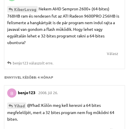
Nekem AMD Sempron 2600+ (64-bites)
KiberLovag
768MB ram és rendesen fut az ATI Radeon 9600PRO 256MB is
felismerte a hangkártyát is de pár program nem indul rajta a
javaval van gondom a flash müködik. Hogy lehet vagy
egyáltalán lehet e 32-bites programot rakni a 64-bites
ubuntura?
Válasz
benjo123
válaszolt erre.
ENNYIVEL KÉSŐBB:
4 HÓNAP
benjo123
2008. júl 26.
B
@Yhad: Külön meg kell keresni a 64 bites
Yihad
megfelelőjét, mert a 32 bites program nem fog működni 64
biten.