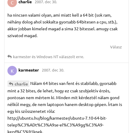
charlie
2007. dec 30.
C
ha nincsen valami olyan, ami miatt kell a 64 bit (sok ram,
néhány dolog ahol sokkalta gyorsabb 64bitesen a cpu, stb.),
akkor jobban kimeled magad a sima 32 bitessel. amugy csak
szivatod magad.
Válasz
karmester
és
Windows NT
válaszolt erre.
karmester
2007. dec 30.
K
Nálam 64 bites van fent és stabilabb, gyorsabb
charlie
mint a 32 bites, de lehet, hogy ez csak szubjektív érzés,
pontosan nem mértem ki. Minden mit kérdeztél nálam gond
nélkül megy, de nem laptopon hanem desktop gépen. Írtam is
egy kis szösszenetet róla:
http://ubuntu.hu/blog/karmester/ubuntu-7.10-64-bit-
telep%C3%ADt%C3%A9se-el%C3%A9gg%C3%A9-
kezd%C5%91knek.