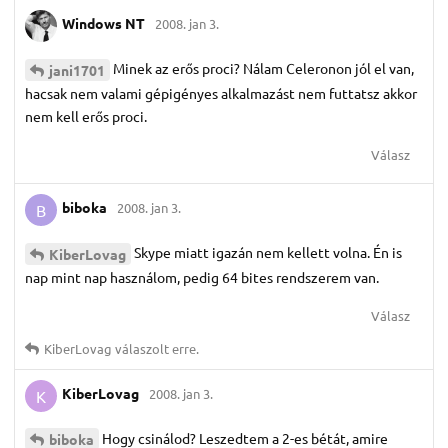
Windows NT
2008. jan 3.
Minek az erős proci? Nálam Celeronon jól el van,
jani1701
hacsak nem valami gépigényes alkalmazást nem futtatsz akkor
nem kell erős proci.
Válasz
biboka
2008. jan 3.
B
Skype miatt igazán nem kellett volna. Én is
KiberLovag
nap mint nap használom, pedig 64 bites rendszerem van.
Válasz
KiberLovag
válaszolt erre.
KiberLovag
2008. jan 3.
K
Hogy csinálod? Leszedtem a 2-es bétát, amire
biboka