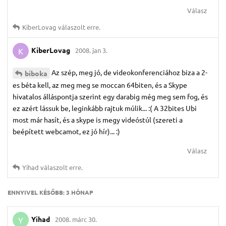
Válasz
KiberLovag
válaszolt erre.
KiberLovag
2008. jan 3.
K
Az szép, meg jó, de videokonferenciához biza a 2-
biboka
es béta kell, az meg meg se moccan 64biten, és a Skype
hivatalos álláspontja szerint egy darabig még meg sem fog, és
ez azért lássuk be, leginkább rajtuk múlik... :( A 32bites Ubi
most már hasít, és a skype is megy videóstúl (szereti a
beépített webcamot, ez jó hír)... :)
Válasz
Yihad
válaszolt erre.
ENNYIVEL KÉSŐBB:
3 HÓNAP
Yihad
2008. márc 30.
Y