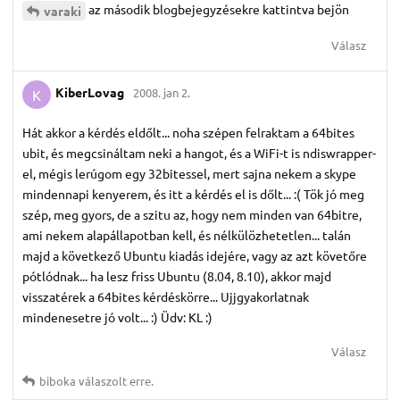
az második blogbejegyzésekre kattintva bejön
varaki
Válasz
KiberLovag
2008. jan 2.
K
Hát akkor a kérdés eldőlt... noha szépen felraktam a 64bites
ubit, és megcsináltam neki a hangot, és a WiFi-t is ndiswrapper-
el, mégis lerúgom egy 32bitessel, mert sajna nekem a skype
mindennapi kenyerem, és itt a kérdés el is dőlt... :( Tök jó meg
szép, meg gyors, de a szitu az, hogy nem minden van 64bitre,
ami nekem alapállapotban kell, és nélkülözhetetlen... talán
majd a következő Ubuntu kiadás idejére, vagy az azt követőre
pótlódnak... ha lesz friss Ubuntu (8.04, 8.10), akkor majd
visszatérek a 64bites kérdéskörre... Ujjgyakorlatnak
mindenesetre jó volt... :) Üdv: KL :)
Válasz
biboka
válaszolt erre.