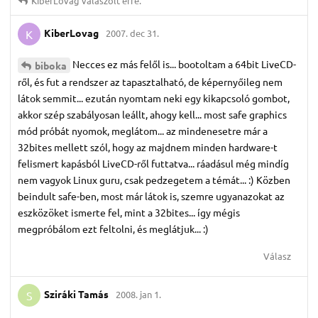
KiberLovag
válaszolt erre.
KiberLovag
2007. dec 31.
K
Necces ez más felől is... bootoltam a 64bit LiveCD-
biboka
ről, és fut a rendszer az tapasztalható, de képernyőileg nem
látok semmit... ezután nyomtam neki egy kikapcsoló gombot,
akkor szép szabályosan leállt, ahogy kell... most safe graphics
mód próbát nyomok, meglátom... az mindenesetre már a
32bites mellett szól, hogy az majdnem minden hardware-t
felismert kapásból LiveCD-ről futtatva... ráadásul még mindíg
nem vagyok Linux guru, csak pedzegetem a témát... :) Közben
beindult safe-ben, most már látok is, szemre ugyanazokat az
eszközöket ismerte fel, mint a 32bites... így mégis
megpróbálom ezt feltolni, és meglátjuk... :)
Válasz
Sziráki Tamás
2008. jan 1.
S