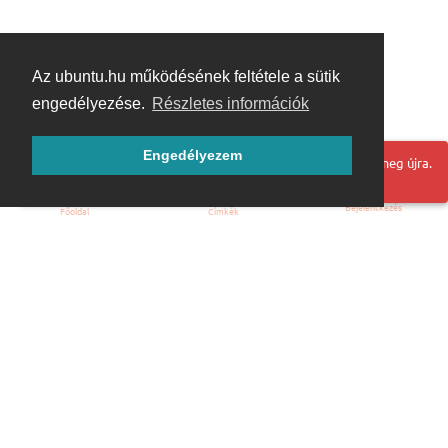
Az ubuntu.hu működésének feltétele a sütik
engedélyezése.
Részletes információk
Engedélyezem
Hoppá! Valami hiba történt. Frissítse az oldalt és próbálja meg újra.
Bejelentkezés
Főoldal
Címkék
Kezdőoldal
Blog
ÁSZF
Szabályzat
Kapcsolat