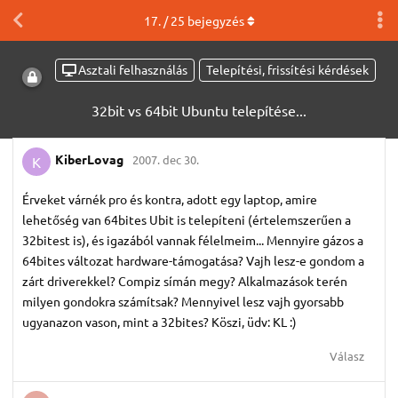
17
. /
25
bejegyzés
Asztali felhasználás
Telepítési, frissítési kérdések
32bit vs 64bit Ubuntu telepítése...
KiberLovag
2007. dec 30.
K
Érveket várnék pro és kontra, adott egy laptop, amire
lehetőség van 64bites Ubit is telepíteni (értelemszerűen a
32bitest is), és igazából vannak félelmeim... Mennyire gázos a
64bites változat hardware-támogatása? Vajh lesz-e gondom a
zárt driverekkel? Compiz símán megy? Alkalmazások terén
milyen gondokra számítsak? Mennyivel lesz vajh gyorsabb
ugyanazon vason, mint a 32bites? Köszi, üdv: KL :)
Válasz