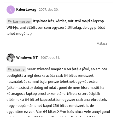
KiberLovag
2007. dec 30.
K
Izgalmas írás, kérdés, mit szól majd a laptop
karmester
WiFi-je, ami 32bitesen sem egyszerű állítólag, de egy próbát
lehet megér... :)
Válasz
Windows NT
2007. dec 31.
Miért szívatná magát? A 64 bité a jövő, én amióta
charlie
bedöglött a régi deszka azóta csak 64 bites rendszert
használok és semmi baja, persze lehetnek egy-két extra
(alkalmazás stb) dolog mi miatt gond de nem hiszem, sőt ha
kétmagos a laptop proci akkor pláne. Mire a sztereótípíák
eltünnek a 64 bittel kapcsolatban egyszer csak arra ébredtek,
hogy hoppá már lehet kapni 256 bites rendszert is, de
egyenlóre ez van. Van 64 bites XP-m is és nincs vele annyi gond