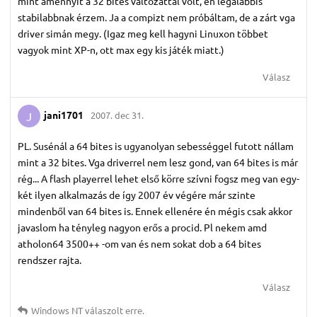
mint amennyit a 32 bites változattal volt, én legalábbis
stabilabbnak érzem. Ja a compizt nem próbáltam, de a zárt vga
driver simán megy. (Igaz meg kell hagyni Linuxon többet
vagyok mint XP-n, ott max egy kis játék miatt.)
Válasz
jani1701
2007. dec 31.
J
PL. Susénál a 64 bites is ugyanolyan sebességgel futott nállam
mint a 32 bites. Vga driverrel nem lesz gond, van 64 bites is már
rég... A flash playerrel lehet első körre szívni fogsz meg van egy-
két ilyen alkalmazás de így 2007 év végére már szinte
mindenből van 64 bites is. Ennek ellenére én mégis csak akkor
javaslom ha tényleg nagyon erős a procid. Pl nekem amd
atholon64 3500++ -om van és nem sokat dob a 64 bites
rendszer rajta.
Válasz
Windows NT
válaszolt erre.