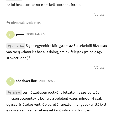
ha jol beallitod, akkor nem kell rootkent futnia.
Válasz
piem
válaszolt erre.
piem
2008. feb 25.
P
Sajna egyenlőre kifogytam az 5letekeből! Biztosan
charlie
van még valami kis banális dolog, amit kifelejtek (mindig így
szokott lenni)!
Válasz
shadowClint
2008. feb 25.
S
természetesen rootként futtatom a szervert, és
piem
nincsen accountokra bontva a bejelentkezés, mindenki csak
egyszerű játékosként lép be. utánanéztem rengetek a játékkal
és a szerver üzemeltetésével kapcsolatos oldalon, és