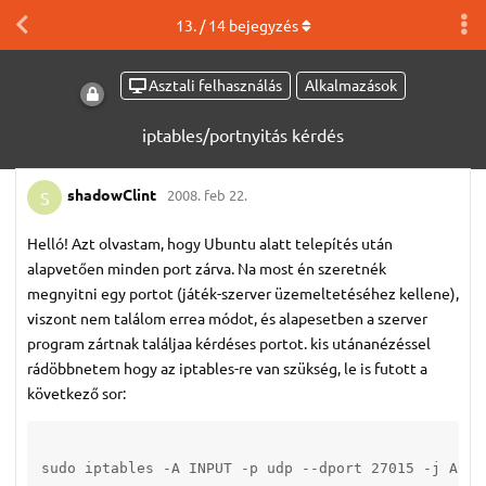
13
. /
14
bejegyzés
Asztali felhasználás
Alkalmazások
iptables/portnyitás kérdés
shadowClint
2008. feb 22.
S
Helló! Azt olvastam, hogy Ubuntu alatt telepítés után
alapvetően minden port zárva. Na most én szeretnék
megnyitni egy portot (játék-szerver üzemeltetéséhez kellene),
viszont nem találom errea módot, és alapesetben a szerver
program zártnak találjaa kérdéses portot. kis utánanézéssel
rádöbbnetem hogy az iptables-re van szükség, le is futott a
következő sor: