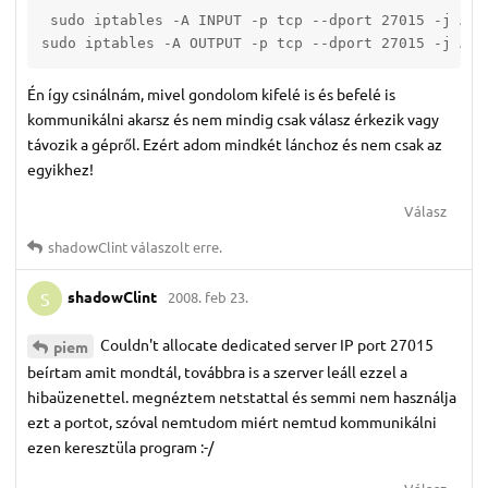
 sudo iptables -A INPUT -p tcp --dport 27015 -j ACCE
sudo iptables -A OUTPUT -p tcp --dport 27015 -j ACC
Én így csinálnám, mivel gondolom kifelé is és befelé is
kommunikálni akarsz és nem mindig csak válasz érkezik vagy
távozik a gépről. Ezért adom mindkét lánchoz és nem csak az
egyikhez!
Válasz
shadowClint
válaszolt erre.
shadowClint
2008. feb 23.
S
Couldn't allocate dedicated server IP port 27015
piem
beírtam amit mondtál, továbbra is a szerver leáll ezzel a
hibaüzenettel. megnéztem netstattal és semmi nem használja
ezt a portot, szóval nemtudom miért nemtud kommunikálni
ezen keresztüla program :-/