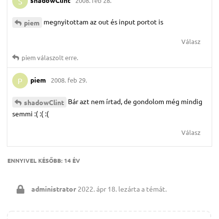
2008. feb 28.
S
megnyitottam az out és input portot is
piem
Válasz
piem
válaszolt erre.
piem
2008. feb 29.
P
Bár azt nem írtad, de gondolom még mindig
shadowClint
semmi :( :( :(
Válasz
ENNYIVEL KÉSŐBB:
14 ÉV
administrator
2022. ápr 18.
lezárta a témát.