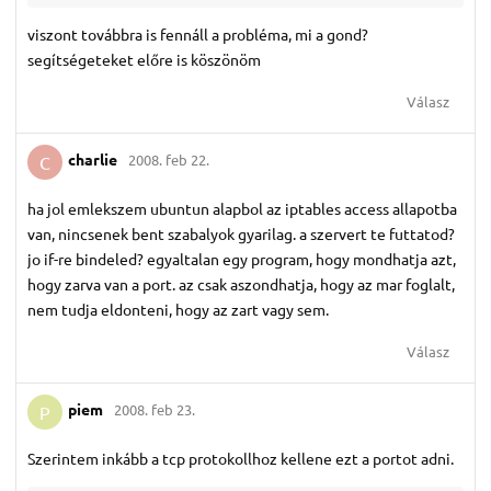
viszont továbbra is fennáll a probléma, mi a gond?
segítségeteket előre is köszönöm
Válasz
charlie
2008. feb 22.
C
ha jol emlekszem ubuntun alapbol az iptables access allapotba
van, nincsenek bent szabalyok gyarilag. a szervert te futtatod?
jo if-re bindeled? egyaltalan egy program, hogy mondhatja azt,
hogy zarva van a port. az csak aszondhatja, hogy az mar foglalt,
nem tudja eldonteni, hogy az zart vagy sem.
Válasz
piem
2008. feb 23.
P
Szerintem inkább a tcp protokollhoz kellene ezt a portot adni.