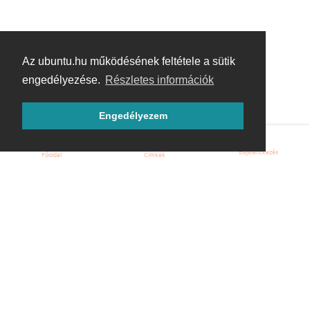
Az ubuntu.hu működésének feltétele a sütik
engedélyezése.
Részletes információk
Engedélyezem
Bejelentkezés
Főoldal
Címkék
Kezdőoldal
Blog
ÁSZF
Szabályzat
Kapcsolat