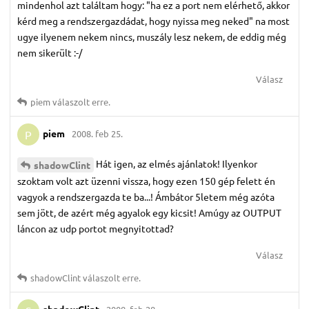
mindenhol azt találtam hogy: "ha ez a port nem elérhető, akkor
kérd meg a rendszergazdádat, hogy nyissa meg neked" na most
ugye ilyenem nekem nincs, muszály lesz nekem, de eddig még
nem sikerült :-/
Válasz
piem
válaszolt erre.
piem
2008. feb 25.
P
Hát igen, az elmés ajánlatok! Ilyenkor
shadowClint
szoktam volt azt üzenni vissza, hogy ezen 150 gép felett én
vagyok a rendszergazda te ba...! Ámbátor 5letem még azóta
sem jött, de azért még agyalok egy kicsit! Amúgy az OUTPUT
láncon az udp portot megnyitottad?
Válasz
shadowClint
válaszolt erre.
shadowClint