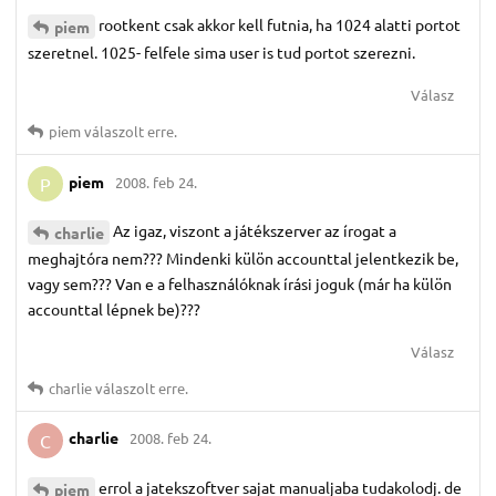
rootkent csak akkor kell futnia, ha 1024 alatti portot
piem
szeretnel. 1025- felfele sima user is tud portot szerezni.
Válasz
piem
válaszolt erre.
piem
2008. feb 24.
P
Az igaz, viszont a játékszerver az írogat a
charlie
meghajtóra nem??? Mindenki külön accounttal jelentkezik be,
vagy sem??? Van e a felhasználóknak írási joguk (már ha külön
accounttal lépnek be)???
Válasz
charlie
válaszolt erre.
charlie
2008. feb 24.
C
errol a jatekszoftver sajat manualjaba tudakolodj. de
piem