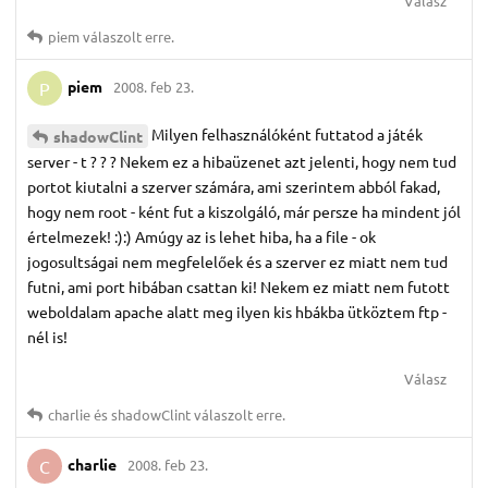
Válasz
piem
válaszolt erre.
piem
2008. feb 23.
P
Milyen felhasználóként futtatod a játék
shadowClint
server - t ? ? ? Nekem ez a hibaüzenet azt jelenti, hogy nem tud
portot kiutalni a szerver számára, ami szerintem abból fakad,
hogy nem root - ként fut a kiszolgáló, már persze ha mindent jól
értelmezek! :):) Amúgy az is lehet hiba, ha a file - ok
jogosultságai nem megfelelőek és a szerver ez miatt nem tud
futni, ami port hibában csattan ki! Nekem ez miatt nem futott
weboldalam apache alatt meg ilyen kis hbákba ütköztem ftp -
nél is!
Válasz
charlie
és
shadowClint
válaszolt erre.
charlie
2008. feb 23.
C