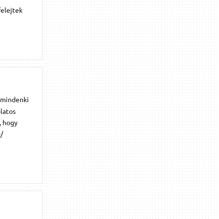
felejtek
 mindenki
latos
, hogy
/