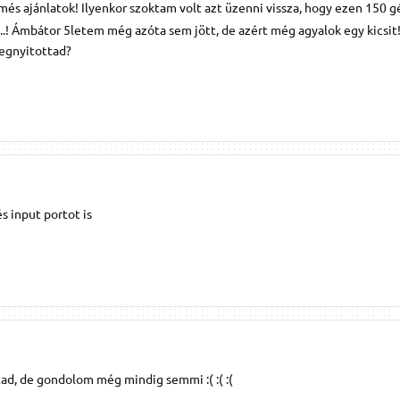
lmés ajánlatok! Ilyenkor szoktam volt azt üzenni vissza, hogy ezen 150 g
..! Ámbátor 5letem még azóta sem jött, de azért még agyalok egy kicsi
egnyitottad?
 input portot is
tad, de gondolom még mindig semmi :( :( :(