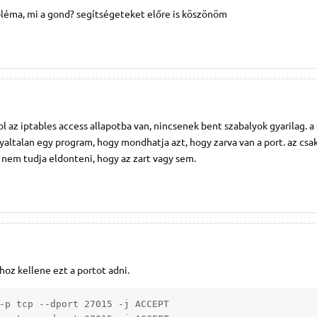
obléma, mi a gond? segítségeteket előre is köszönöm
 az iptables access allapotba van, nincsenek bent szabalyok gyarilag. a
gyaltalan egy program, hogy mondhatja azt, hogy zarva van a port. az csa
, nem tudja eldonteni, hogy az zart vagy sem.
hoz kellene ezt a portot adni.
-p tcp --dport 27015 -j ACCEPT
