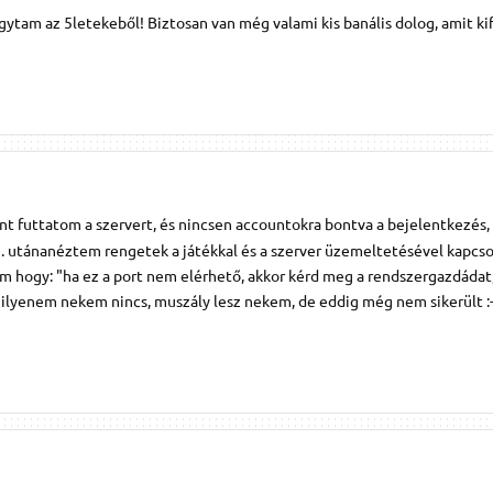
gytam az 5letekeből! Biztosan van még valami kis banális dolog, amit ki
t futtatom a szervert, és nincsen accountokra bontva a bejelentkezés,
e. utánanéztem rengetek a játékkal és a szerver üzemeltetésével kapcso
am hogy: "ha ez a port nem elérhető, akkor kérd meg a rendszergazdádat
ilyenem nekem nincs, muszály lesz nekem, de eddig még nem sikerült :-