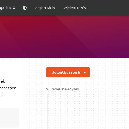
garian
Regisztráció
Bejelentkezés
Jelentkezzen be a válaszhoz
nék
apesetben
Eredeti bejegyzés
van