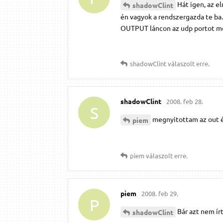
Hát igen, az e
shadowClint
én vagyok a rendszergazda te ba.
OUTPUT láncon az udp portot m
shadowClint
válaszolt erre.
shadowClint
2008. feb 28.
S
megnyitottam az out és
piem
piem
válaszolt erre.
piem
2008. feb 29.
P
Bár azt nem ír
shadowClint