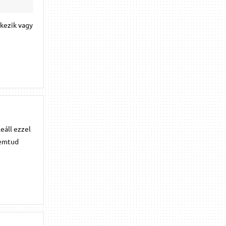
rkezik vagy
eáll ezzel
nemtud