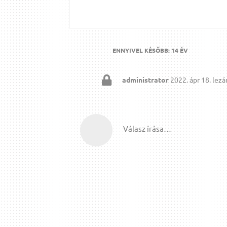
ENNYIVEL KÉSŐBB:
14 ÉV
administrator
2022. ápr 18.
lezár
Válasz írása…