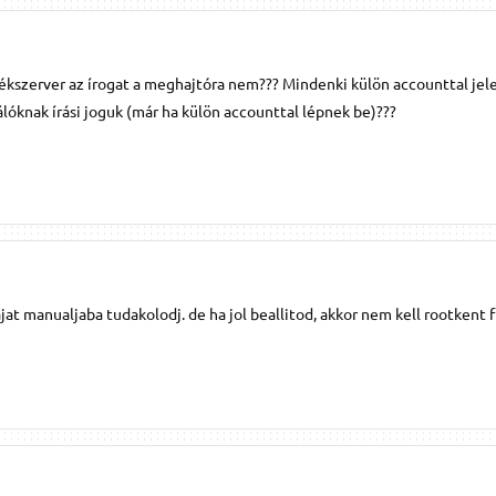
átékszerver az írogat a meghajtóra nem??? Mindenki külön accounttal jel
álóknak írási joguk (már ha külön accounttal lépnek be)???
ajat manualjaba tudakolodj. de ha jol beallitod, akkor nem kell rootkent f