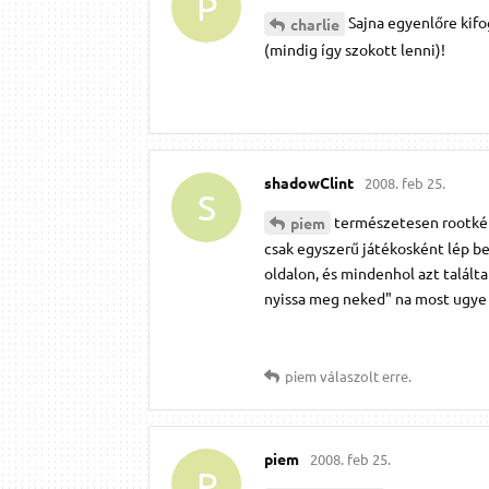
P
Sajna egyenlőre kifo
charlie
(mindig így szokott lenni)!
shadowClint
2008. feb 25.
S
természetesen rootkén
piem
csak egyszerű játékosként lép b
oldalon, és mindenhol azt talált
nyissa meg neked" na most ugye 
piem
válaszolt erre.
piem
2008. feb 25.
P