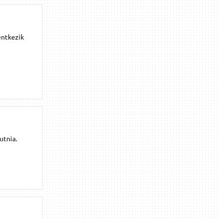
entkezik
utnia.