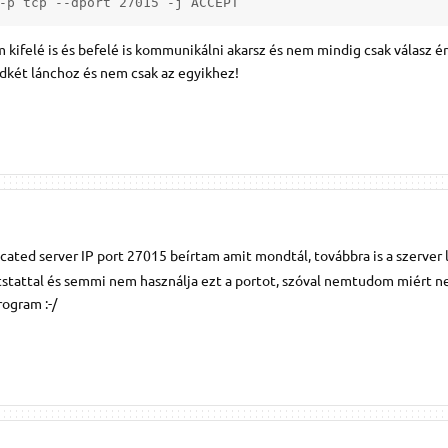
-p tcp --dport 27015 -j ACCEPT 
 kifelé is és befelé is kommunikálni akarsz és nem mindig csak válasz é
ndkét lánchoz és nem csak az egyikhez!
cated server IP port 27015 beírtam amit mondtál, továbbra is a szerver l
stattal és semmi nem használja ezt a portot, szóval nemtudom miért 
ogram :-/