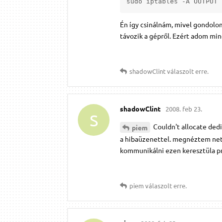
sudo iptables -A OUTPUT 
Én így csinálnám, mivel gondolom
távozik a gépről. Ezért adom mi
shadowClint
válaszolt erre.
shadowClint
2008. feb 23.
S
Couldn't allocate dedi
piem
a hibaüzenettel. megnéztem net
kommunikálni ezen keresztüla pr
piem
válaszolt erre.