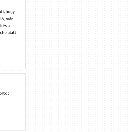
nti, hogy
ló, már
k és a
che alatt
portot