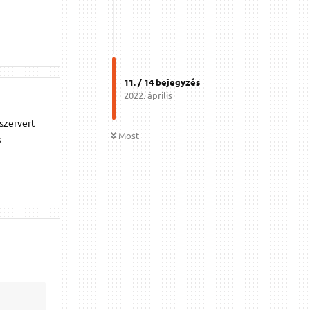
11
. /
14
bejegyzés
2022. április
 szervert
Most
k