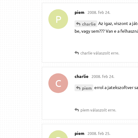
piem
2008. feb 24.
P
Az igaz, viszont a j
charlie
be, vagy sem??? Van e a felhaszn
charlie
válaszolt erre.
charlie
2008. feb 24.
C
errol a jatekszoftver s
piem
piem
válaszolt erre.
piem
2008. feb 25.