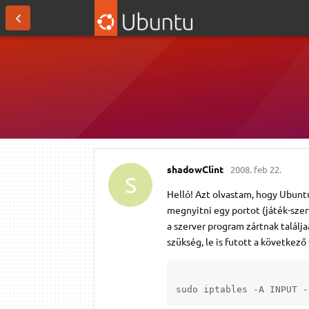
shadowClint
2008. feb 22.
S
Helló! Azt olvastam, hogy Ubunt
megnyitni egy portot (játék-sze
a szerver program zártnak találj
szükség, le is futott a következő 