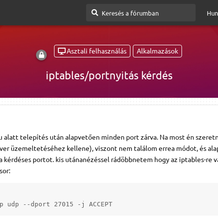
Hun
Asztali felhasználás
Alkalmazások
iptables/portnyitás kérdés
u alatt telepítés után alapvetően minden port zárva. Na most én szeret
rver üzemeltetéséhez kellene), viszont nem találom errea módot, és al
aa kérdéses portot. kis utánanézéssel rádöbbnetem hogy az iptables-re 
sor: