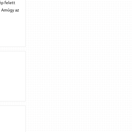
ép felett
t! Amúgy az