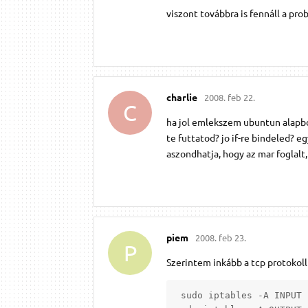
viszont továbbra is fennáll a pr
charlie
2008. feb 22.
C
ha jol emlekszem ubuntun alapbol
te futtatod? jo if-re bindeled? e
aszondhatja, hogy az mar foglalt
piem
2008. feb 23.
P
Szerintem inkább a tcp protokoll
 sudo iptables -A INPUT 