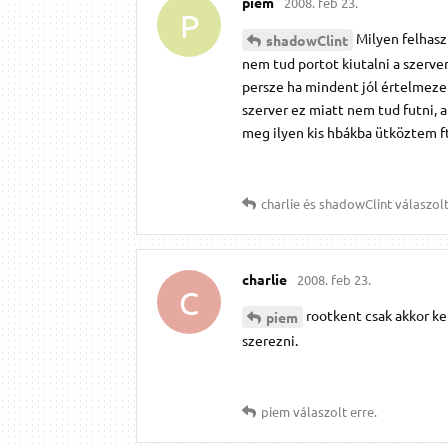
piem
2008. feb 23.
P
Milyen felhasz
shadowClint
nem tud portot kiutalni a szerver
persze ha mindent jól értelmezek!
szerver ez miatt nem tud futni,
meg ilyen kis hbákba ütköztem ftp
charlie
és
shadowClint
válaszolt
charlie
2008. feb 23.
C
rootkent csak akkor kel
piem
szerezni.
piem
válaszolt erre.