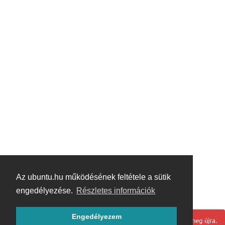
Az ubuntu.hu működésének feltétele a sütik
engedélyezése.
Részletes információk
Engedélyezem
Hoppá! Valami hiba történt. Frissítse az oldalt és próbálja meg újra.