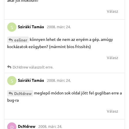
akar jól működni?
Válasz
Sziráki Tamás
2008. márc 24.
S
könnyen lehet de nem az enyém a gép. amúgy
osliner
kockázatok ezügyben? (mármint bios frissítés)
Válasz
DcNdrew
válaszolt erre.
Sziráki Tamás
2008. márc 24.
S
meglepő módon sok oldal jött fel gugliban erre a
DcNdrew
bug-ra
Válasz
DcNdrew
2008. márc 24.
D