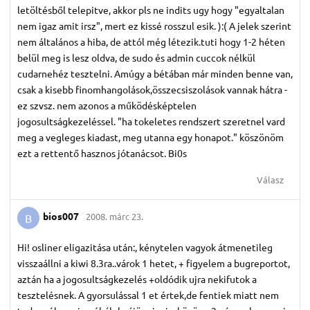
letöltésből telepitve, akkor pls ne indits ugy hogy "egyaltalan
nem igaz amit irsz", mert ez kissé rosszul esik. ):( A jelek szerint
nem általános a hiba, de attól még létezik.tuti hogy 1-2 héten
belül meg is lesz oldva, de sudo és admin cuccok nélkül
cudarnehéz tesztelni. Amúgy a bétában már minden benne van,
csak a kisebb finomhangolások,összecsiszolások vannak hátra -
ez szvsz. nem azonos a működésképtelen
jogosultságkezeléssel. "ha tokeletes rendszert szeretnel vard
meg a vegleges kiadast, meg utanna egy honapot." köszönöm
ezt a rettentő hasznos jótanácsot. Bi0s
Válasz
bios007
2008. márc 23.
B
Hi! osliner eligazitása után:, kénytelen vagyok átmenetileg
visszaállni a kiwi 8.3ra..várok 1 hetet, + figyelem a bugreportot,
aztán ha a jogosultságkezelés +oldódik ujra nekifutok a
tesztelésnek. A gyorsulással 1 et értek,de fentiek miatt nem