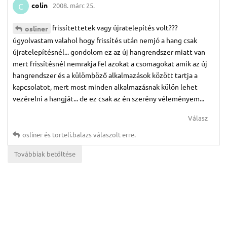
colin
2008. márc 25.
C
frissítettetek vagy újratelepítés volt???
osliner
úgyolvastam valahol hogy frissítés után nemjó a hang csak
újratelepítésnél... gondolom ez az új hangrendszer miatt van
mert frissítésnél nemrakja fel azokat a csomagokat amik az új
hangrendszer és a külömböző alkalmazások között tartja a
kapcsolatot, mert most minden alkalmazásnak külön lehet
vezérelni a hangját... de ez csak az én szerény véleményem...
Válasz
osliner
és
torteli.​balazs
válaszolt erre.
Továbbiak betöltése