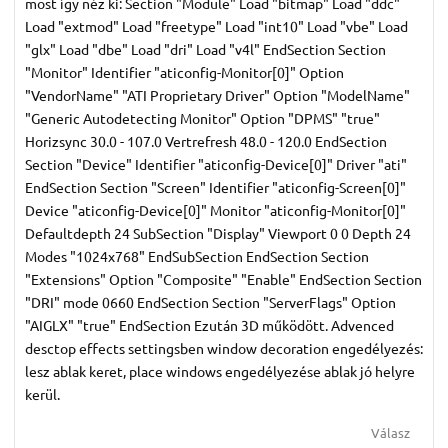
most így néz ki: Section "Module" Load "bitmap" Load "ddc"
Load "extmod" Load "freetype" Load "int10" Load "vbe" Load
"glx" Load "dbe" Load "dri" Load "v4l" EndSection Section
"Monitor" Identifier "aticonfig-Monitor[0]" Option
"VendorName" "ATI Proprietary Driver" Option "ModelName"
"Generic Autodetecting Monitor" Option "DPMS" "true"
Horizsync 30.0 - 107.0 Vertrefresh 48.0 - 120.0 EndSection
Section "Device" Identifier "aticonfig-Device[0]" Driver "ati"
EndSection Section "Screen" Identifier "aticonfig-Screen[0]"
Device "aticonfig-Device[0]" Monitor "aticonfig-Monitor[0]"
Defaultdepth 24 SubSection "Display" Viewport 0 0 Depth 24
Modes "1024x768" EndSubSection EndSection Section
"Extensions" Option "Composite" "Enable" EndSection Section
"DRI" mode 0660 EndSection Section "ServerFlags" Option
"AIGLX" "true" EndSection Ezután 3D működött. Advenced
desctop effects settingsben window decoration engedélyezés:
lesz ablak keret, place windows engedélyezése ablak jó helyre
kerül.
Válasz