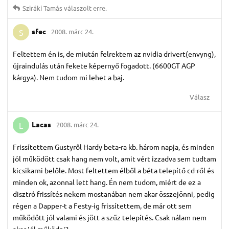
Sziráki Tamás
válaszolt erre.
sfec
2008. márc 24.
S
Feltettem én is, de miután felrektem az nvidia drivert(envyng),
újraindulás után fekete képernyő fogadott. (6600GT AGP
kárgya). Nem tudom mi lehet a baj.
Válasz
Lacas
2008. márc 24.
L
Frissítettem Gustyről Hardy beta-ra kb. három napja, és minden
jól működött csak hang nem volt, amit vért izzadva sem tudtam
kicsikarni belőle. Most feltettem élből a béta telepítő cd-ről és
minden ok, azonnal lett hang. Én nem tudom, miért de ez a
disztró frissítés nekem mostanában nem akar összejönni, pedig
régen a Dapper-t a Festy-ig frissítettem, de már ott sem
működött jól valami és jött a szűz telepítés. Csak nálam nem