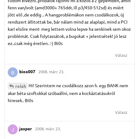
tudom élvezni..próbálok rájönni mi a közös a 2 gépemben, amin
fenn van/volt (amd3000+ 765ddr, ill p3/450-512sd) és miért
jött elő ,de eddig .. A hangproblémákon nem csodálkozok, új
rendszert állitottak be, bár nálam mind az alaplapi, mind a PCI
kari elsőre ment- meg lettem volna lepve ha senkinek sem okoz
problémát. Csak folytassátok, a bugokat + jelentsétek! jó lesz
ez..csak még éretlen. :-) Bi0s
Válasz
bios007
2008. márc 23.
B
Hi! Szerintem ne csodálkozz azon h. egy BANK nem
rolah
akar béta szoftokkal szóbaállni, nem a kockáztatásukról
hiresek.. Bi0s
Válasz
jasper
2008. márc 23.
J