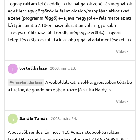
Tegnap raktam fel és eddig: -/+ha hallgatok zenét és megnyitok
egy filet vagy görgőzök le-fel az oldalon/mappában akkor akad
a zene (programm függő) ++a java megy jól ++ felsimerte az ati
kártyám amit a 7.10-en hasznáhatatlan volt ++gyorsabb
++egyszerűbb használni (eddig még egyszerűbb:) ++gyors
telepítés /k3b rosszul írta ki a több gigányi adatmentéseket :-(/
Válasz
torteli.​balazs
2008. márc 23.
T
A weboldalakat is sokkal gyorsabban tölti be
torteli.​balazs
a firefox, de gondolom ebben közre játszik a Hardy is..
Válasz
Sziráki Tamás
2008. márc 24.
S
A beta tök rendes. Én most NEC Versa notebookba raktam
LiveCD-t, az indítás megkezdése után kiírta: [ 46.256994] PCI: