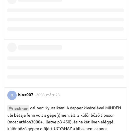
bios007
2008. márc 23.
B
osliner: Nyuszikám! A dapper kivételével MINDEN
osliner
ubi bétája fenn volt a gépe(i)men, ált. 2 különböző tipuson
(most athlon3000+, illetve p3-450), és ha két ilyen eléggé
különböző gépen előjött UGYANAZ a hiba, nem azonos