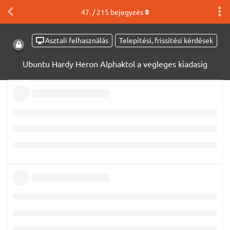
47
. /
215
bejegyzés
Asztali felhasználás
Telepítési, frissítési kérdések
Ubuntu Hardy Heron Alphaktol a vegleges kiadasig