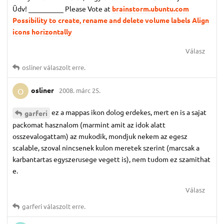
Üdv! __________ Please Vote at
brainstorm.ubuntu.com
Possibility to create, rename and delete volume labels
Align
icons horizontally
Válasz
osliner
válaszolt erre.
osliner
2008. márc 25.
O
ez a mappas ikon dolog erdekes, mert en is a sajat
garferi
packomat hasznalom (marmint amit az idok alatt
osszevalogattam) az mukodik, mondjuk nekem az egesz
scalable, szoval nincsenek kulon meretek szerint (marcsak a
karbantartas egyszerusege vegett is), nem tudom ez szamithat
e.
Válasz
garferi
válaszolt erre.