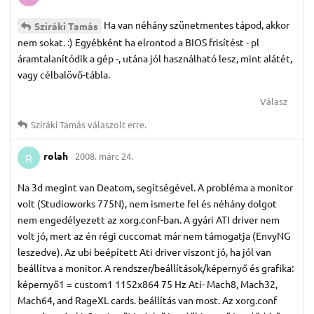
Ha van néhány szünetmentes tápod, akkor
Sziráki Tamás
nem sokat. :) Egyébként ha elrontod a BIOS frisítést - pl
áramtalanítódik a gép -, utána jól használható lesz, mint alátét,
vagy célbalövő-tábla.
Válasz
Sziráki Tamás
válaszolt erre.
rolah
2008. márc 24.
R
Na 3d megint van Deatom, segítségével. A probléma a monitor
volt (Studioworks 775N), nem ismerte fel és néhány dolgot
nem engedélyezett az xorg.conf-ban. A gyári ATI driver nem
volt jó, mert az én régi cuccomat már nem támogatja (EnvyNG
leszedve). Az ubi beépített Ati driver viszont jó, ha jól van
beállítva a monitor. A rendszer/beállítások/képernyő és grafika:
képernyő1 = custom1 1152x864 75 Hz Ati- Mach8, Mach32,
Mach64, and RageXL cards. beállítás van most. Az xorg.conf