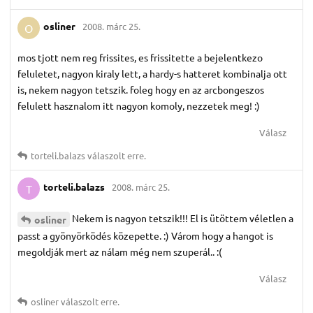
osliner
2008. márc 25.
O
mos tjott nem reg frissites, es frissitette a bejelentkezo
feluletet, nagyon kiraly lett, a hardy-s hatteret kombinalja ott
is, nekem nagyon tetszik. foleg hogy en az arcbongeszos
felulett hasznalom itt nagyon komoly, nezzetek meg! :)
Válasz
torteli.​balazs
válaszolt erre.
torteli.​balazs
2008. márc 25.
T
Nekem is nagyon tetszik!!! El is ütöttem véletlen a
osliner
passt a gyönyörködés közepette. :) Várom hogy a hangot is
megoldják mert az nálam még nem szuperál.. :(
Válasz
osliner
válaszolt erre.