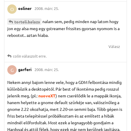
osliner
2008. márc 25.
O
nalam sem, pedig minden nap latom hogy
torteli.​balazs
jon egy alsa meg egy gstreamer frissites gyorsan nyomom is a
rebootot.. aztan hiaba.
Válasz
colin
válaszolt erre.
garferi
2008. márc 25.
G
Nekem annyi bajom lenne vele, hogy a GDM felbontása mindíg
különbözik a desktopétól. Pár best of ikontéma pedig rosszul
jelenik meg, (pl.:
nuoveXT
) nem cserélődik le a mappák ikonja,
hanem helyette a gnome default szürkéje van, valószínűleg a
gnome 2.22 okozhatja, mert 2.20-on semmi baja. Több gépen is
friss beta telepítéssel próbálkoztam és az említett a hibák
mindnél előfordultak. Most ezek a legnagyobb gondjaim a
Hardyval és attól félek, hogy ezek már nem kerülnek javításra.