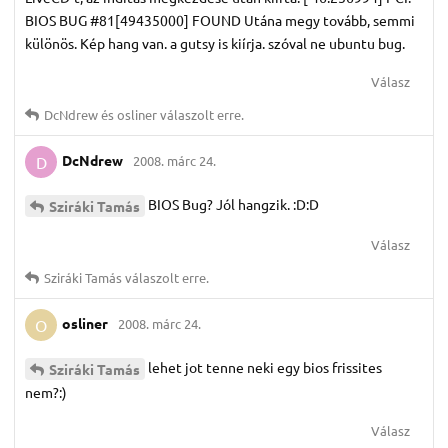
BIOS BUG #81[49435000] FOUND Utána megy tovább, semmi
különös. Kép hang van. a gutsy is kiírja. szóval ne ubuntu bug.
Válasz
DcNdrew
és
osliner
válaszolt erre.
DcNdrew
2008. márc 24.
D
BIOS Bug? Jól hangzik. :D:D
Sziráki Tamás
Válasz
Sziráki Tamás
válaszolt erre.
osliner
2008. márc 24.
O
lehet jot tenne neki egy bios frissites
Sziráki Tamás
nem?:)
Válasz