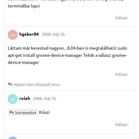
terminálba: lspci
Válasz
hgabor84
2008. máj 10.
H
Láttam már kerested nagyon... 8.04-ben is megtalálható: sudo
apt-get install gnome-device-manager Tehát a válasz: gnome-
device-manager
Válasz
Hypercube
válaszolt erre.
rolah
2008. máj 10.
R
Köszi
karmester
Válasz