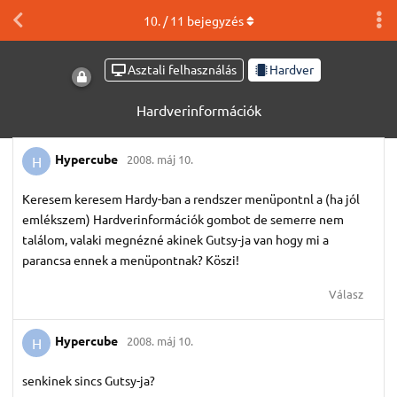
10
. /
11
bejegyzés
Asztali felhasználás
Hardver
Hardverinformációk
Hypercube
2008. máj 10.
H
Keresem keresem Hardy-ban a rendszer menüpontnl a (ha jól
emlékszem) Hardverinformációk gombot de semerre nem
találom, valaki megnézné akinek Gutsy-ja van hogy mi a
parancsa ennek a menüpontnak? Köszi!
Válasz
Hypercube
2008. máj 10.
H
senkinek sincs Gutsy-ja?