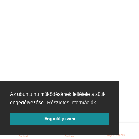
Az ubuntu.hu működésének feltétele a sütik
engedélyezése.
Részletes információk
Engedélyezem
Bejelentkezés
Főoldal
Címkék