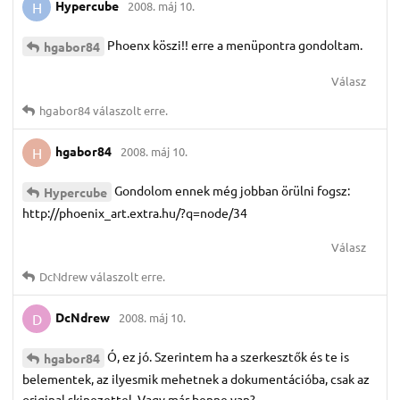
Hypercube
2008. máj 10.
H
Phoenx köszi!! erre a menüpontra gondoltam.
hgabor84
Válasz
hgabor84
válaszolt erre.
hgabor84
2008. máj 10.
H
Gondolom ennek még jobban örülni fogsz:
Hypercube
http://phoenix_art.extra.hu/?q=node/34
Válasz
DcNdrew
válaszolt erre.
DcNdrew
2008. máj 10.
D
Ó, ez jó. Szerintem ha a szerkesztők és te is
hgabor84
belementek, az ilyesmik mehetnek a dokumentációba, csak az
original skinezettel. Vagy már benne van?