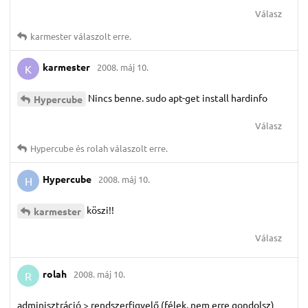
Válasz
karmester
válaszolt erre.
karmester
2008. máj 10.
K
Nincs benne. sudo apt-get install hardinfo
Hypercube
Válasz
Hypercube
és
rolah
válaszolt erre.
Hypercube
2008. máj 10.
H
köszi!!
karmester
Válasz
rolah
2008. máj 10.
R
adminisztráció > rendszerfigyelő (félek, nem erre gondolsz)