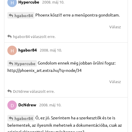
Hypercube
2008. máj 10.
H
Phoenx köszi!! erre a menüpontra gondoltam.
hgabor84
Válasz
hgabor84
válaszolt erre.
hgabor84
2008. máj 10.
H
Gondolom ennek még jobban örülni fogsz:
Hypercube
http://phoenix_art.extra.hu/?q=node/34
Válasz
DcNdrew
válaszolt erre.
DcNdrew
2008. máj 10.
D
Ó, ez jó. Szerintem ha a szerkesztők és te is
hgabor84
belementek, az ilyesmik mehetnek a dokumentációba, csak az
original skinezettel. Vagy már benne van?