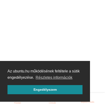
Az ubuntu.hu működésének feltétele a sütik
engedélyezése.
Részletes információk
Engedélyezem
Bejelentkezés
Főoldal
Címkék