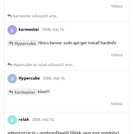
Válasz
karmester
válaszolt erre.
karmester
2008. máj 10.
K
Nincs benne. sudo apt-get install hardinfo
Hypercube
Válasz
Hypercube
és
rolah
válaszolt erre.
Hypercube
2008. máj 10.
H
köszi!!
karmester
Válasz
rolah
2008. máj 10.
R
adminisztráció > rendszerfigyelő (félek, nem erre gondolsz)