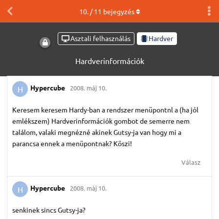
10
. /
11
bejegyzés
Asztali felhasználás
Hardver
Hardverinformációk
Hypercube
2008. máj 10.
H
Keresem keresem Hardy-ban a rendszer menüpontnl a (ha jól
emlékszem) Hardverinformációk gombot de semerre nem
találom, valaki megnézné akinek Gutsy-ja van hogy mi a
parancsa ennek a menüpontnak? Köszi!
Válasz
Hypercube
2008. máj 10.
H
senkinek sincs Gutsy-ja?