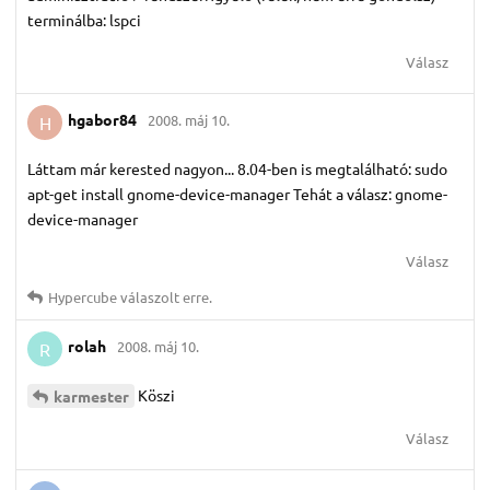
terminálba: lspci
Válasz
hgabor84
2008. máj 10.
H
Láttam már kerested nagyon... 8.04-ben is megtalálható: sudo
apt-get install gnome-device-manager Tehát a válasz: gnome-
device-manager
Válasz
Hypercube
válaszolt erre.
rolah
2008. máj 10.
R
Köszi
karmester
Válasz