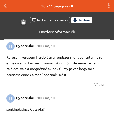
10
. /
11
bejegyzés
Asztali felhasználás
Hardver
Hardverinformációk
Hypercube
2008. máj 10.
H
Keresem keresem Hardy-ban a rendszer menüpontnl a (ha jól
emlékszem) Hardverinformációk gombot de semerre nem
találom, valaki megnézné akinek Gutsy-ja van hogy mi a
parancsa ennek a menüpontnak? Köszi!
Válasz
Hypercube
2008. máj 10.
H
senkinek sincs Gutsy-ja?