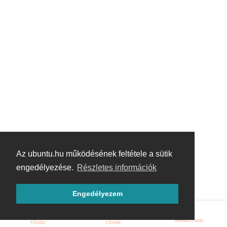
Az ubuntu.hu működésének feltétele a sütik
engedélyezése.
Részletes információk
Engedélyezem
Bejelentkezés
Főoldal
Címkék