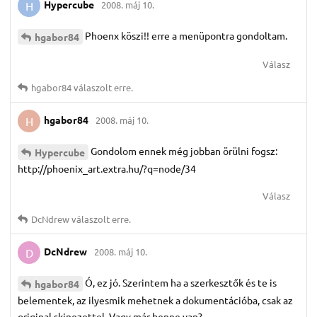
Hypercube
2008. máj 10.
H
Phoenx köszi!! erre a menüpontra gondoltam.
hgabor84
Válasz
hgabor84
válaszolt erre.
hgabor84
2008. máj 10.
H
Gondolom ennek még jobban örülni fogsz:
Hypercube
http://phoenix_art.extra.hu/?q=node/34
Válasz
DcNdrew
válaszolt erre.
DcNdrew
2008. máj 10.
D
Ó, ez jó. Szerintem ha a szerkesztők és te is
hgabor84
belementek, az ilyesmik mehetnek a dokumentációba, csak az
original skinezettel. Vagy már benne van?