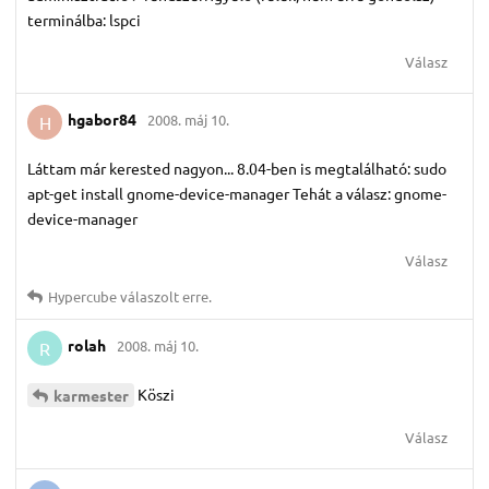
terminálba: lspci
Válasz
hgabor84
2008. máj 10.
H
Láttam már kerested nagyon... 8.04-ben is megtalálható: sudo
apt-get install gnome-device-manager Tehát a válasz: gnome-
device-manager
Válasz
Hypercube
válaszolt erre.
rolah
2008. máj 10.
R
Köszi
karmester
Válasz