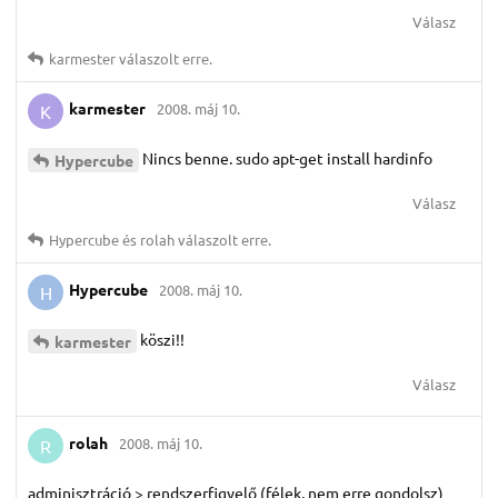
Válasz
karmester
válaszolt erre.
karmester
2008. máj 10.
K
Nincs benne. sudo apt-get install hardinfo
Hypercube
Válasz
Hypercube
és
rolah
válaszolt erre.
Hypercube
2008. máj 10.
H
köszi!!
karmester
Válasz
rolah
2008. máj 10.
R
adminisztráció > rendszerfigyelő (félek, nem erre gondolsz)