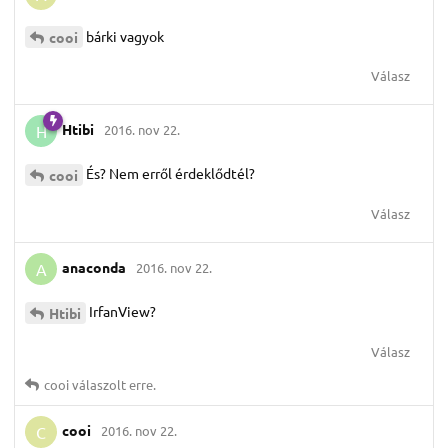
bárki vagyok
cooi
Válasz
Htibi
2016. nov 22.
H
És? Nem erről érdeklődtél?
cooi
Válasz
anaconda
2016. nov 22.
A
IrfanView?
Htibi
Válasz
cooi
válaszolt erre.
cooi
2016. nov 22.
C