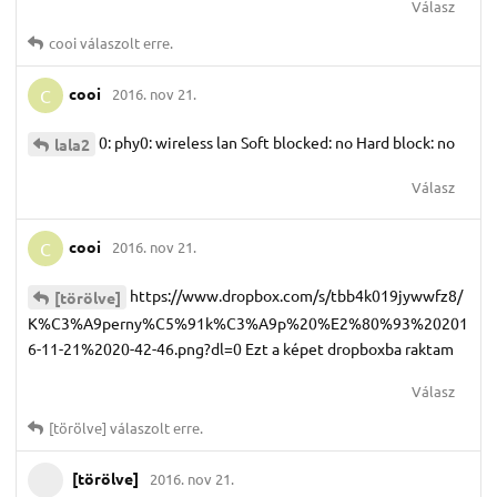
Válasz
cooi
válaszolt erre.
cooi
2016. nov 21.
C
0: phy0: wireless lan Soft blocked: no Hard block: no
lala2
Válasz
cooi
2016. nov 21.
C
https://www.dropbox.com/s/tbb4k019jywwfz8/
[törölve]
K%C3%A9perny%C5%91k%C3%A9p%20%E2%80%93%20201
6-11-21%2020-42-46.png?dl=0 Ezt a képet dropboxba raktam
Válasz
[törölve]
válaszolt erre.
[törölve]
2016. nov 21.