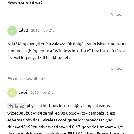
firmware frissítve?
Válasz
lala2
2016. nov 21.
L
Szia ! Megkönnyítené a válaszadók dolgát: sudo lshw -c network
kimenete. (Elég lenne a "Wireless interface"-hez tartozó rész.)
És esetleg egy: rfkill list kimenet.
Válasz
cooi
válaszolt erre.
cooi
2016. nov 21.
C
physical id :1 bus info: usb@1:1 logical name:
lala2
wlxec086b0c41d4 serial: ec:08:6b:0c:41:d4 campabilities:
ethernet physical wireless configuration: broadcast=yes
drier=rtl8192cu driverversion=4.4.0-47-generic firmware=N/A
link:no multicast=yes wireless=IEEE 802.11bgn És esetleg egy: