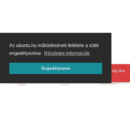
Az ubuntu.hu működésének feltétele a sütik
engedélyezése.
Részletes információk
Engedélyezem
Hoppá! Valami hiba történt. Frissítse az oldalt és próbálja meg újra.
Bejelentkezés
Főoldal
Címkék