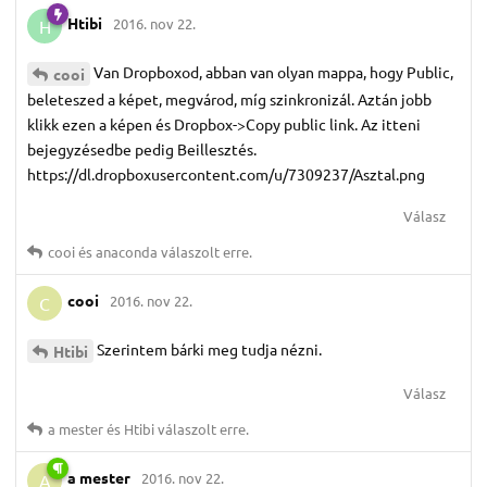
Htibi
2016. nov 22.
H
Van Dropboxod, abban van olyan mappa, hogy Public,
cooi
beleteszed a képet, megvárod, míg szinkronizál. Aztán jobb
klikk ezen a képen és Dropbox->Copy public link. Az itteni
bejegyzésedbe pedig Beillesztés.
https://dl.dropboxusercontent.com/u/7309237/Asztal.png
Válasz
cooi
és
anaconda
válaszolt erre.
cooi
2016. nov 22.
C
Szerintem bárki meg tudja nézni.
Htibi
Válasz
a mester
és
Htibi
válaszolt erre.
a mester
2016. nov 22.
A