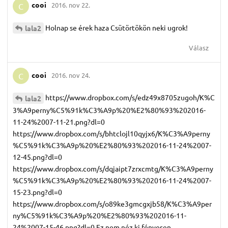
cooi
2016. nov 22.
C
Holnap se érek haza Csütörtökön neki ugrok!
lala2
Válasz
cooi
2016. nov 24.
C
https://www.dropbox.com/s/edz49x8705zugoh/K%C
lala2
3%A9perny%C5%91k%C3%A9p%20%E2%80%93%202016-
11-24%2007-11-21.png?dl=0
https://www.dropbox.com/s/bhtclojl10qyjx6/K%C3%A9perny
%C5%91k%C3%A9p%20%E2%80%93%202016-11-24%2007-
12-45.png?dl=0
https://www.dropbox.com/s/dqjaipt7zrxcmtg/K%C3%A9perny
%C5%91k%C3%A9p%20%E2%80%93%202016-11-24%2007-
15-23.png?dl=0
https://www.dropbox.com/s/o89ke3gmcgxjb58/K%C3%A9per
ny%C5%91k%C3%A9p%20%E2%80%93%202016-11-
24%2007-15-46.png?dl=0 Ez nem néz ki fényesen.