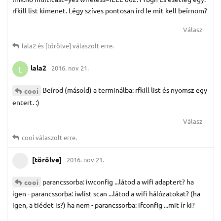
rfkill list kimenet. Légy szíves pontosan írd le mit kell beírnom?
Válasz
lala2
és
[törölve]
válaszolt erre.
lala2
2016. nov 21.
L
Beírod (másold) a terminálba: rfkill list és nyomsz egy
cooi
entert. :)
Válasz
cooi
válaszolt erre.
[törölve]
2016. nov 21.
parancssorba: iwconfig ...látod a wifi adaptert? ha
cooi
igen - parancssorba: iwlist scan ...látod a wifi hálózatokat? (ha
igen, a tiédet is?) ha nem - parancssorba: ifconfig ...mit ír ki?