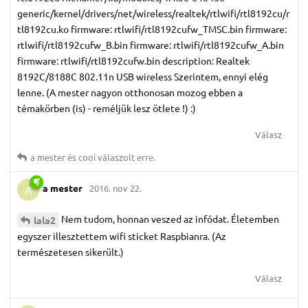
generic/kernel/drivers/net/wireless/realtek/rtlwifi/rtl8192cu/r
tl8192cu.ko firmware: rtlwifi/rtl8192cufw_TMSC.bin firmware:
rtlwifi/rtl8192cufw_B.bin firmware: rtlwifi/rtl8192cufw_A.bin
firmware: rtlwifi/rtl8192cufw.bin description: Realtek
8192C/8188C 802.11n USB wireless Szerintem, ennyi elég
lenne. (A mester nagyon otthonosan mozog ebben a
témakörben (is) - reméljük lesz ötlete !) :)
Válasz
a mester
és
cooi
válaszolt erre.
a mester
2016. nov 22.
A
Nem tudom, honnan veszed az infódat. Életemben
lala2
egyszer illesztettem wifi sticket Raspbianra. (Az
természetesen sikerült.)
Válasz