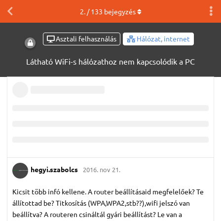
2
. /
133
bejegyzés
Asztali felhasználás
Hálózat, internet
Látható WiFi-s hálózathoz nem kapcsolódik a PC
hegyi.​szabolcs
2016. nov 21.
Kicsit több infó kellene. A router beállításaid megfelelőek? Te
állítottad be? Titkosítás (WPA,WPA2,stb??),wifi jelszó van
beállítva? A routeren csináltál gyári beállítást? Le van a