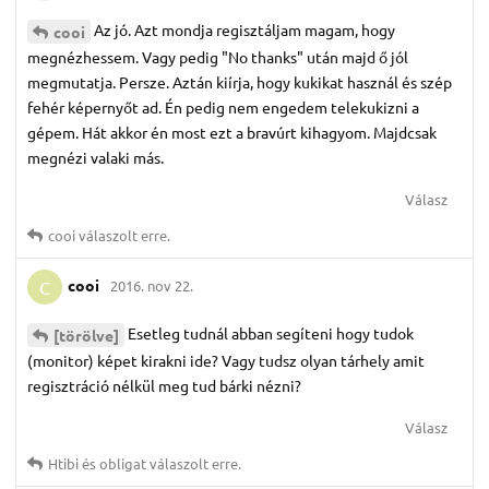
Az jó. Azt mondja regisztáljam magam, hogy
cooi
megnézhessem. Vagy pedig "No thanks" után majd ő jól
megmutatja. Persze. Aztán kiírja, hogy kukikat használ és szép
fehér képernyőt ad. Én pedig nem engedem telekukizni a
gépem. Hát akkor én most ezt a bravúrt kihagyom. Majdcsak
megnézi valaki más.
Válasz
cooi
válaszolt erre.
cooi
2016. nov 22.
C
Esetleg tudnál abban segíteni hogy tudok
[törölve]
(monitor) képet kirakni ide? Vagy tudsz olyan tárhely amit
regisztráció nélkül meg tud bárki nézni?
Válasz
Htibi
és
obligat
válaszolt erre.