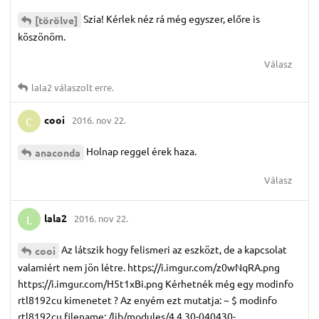
Szia! Kérlek néz rá még egyszer, előre is
[törölve]
köszönöm.
Válasz
lala2
válaszolt erre.
cooi
2016. nov 22.
C
Holnap reggel érek haza.
anaconda
Válasz
lala2
2016. nov 22.
L
Az látszik hogy felismeri az eszközt, de a kapcsolat
cooi
valamiért nem jön létre. https://i.imgur.com/z0wNqRA.png
https://i.imgur.com/H5t1xBi.png Kérhetnék még egy modinfo
rtl8192cu kimenetet ? Az enyém ezt mutatja: ~ $ modinfo
rtl8192cu filename: /lib/modules/4.4.30-040430-