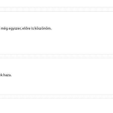
á még egyszer, előre is köszönöm.
k haza.