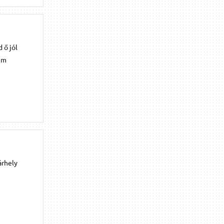
 ő jól
dem
árhely