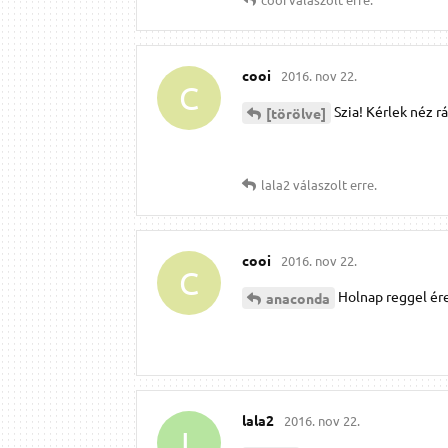
cooi
2016. nov 22.
C
Szia! Kérlek néz r
[törölve]
lala2
válaszolt erre.
cooi
2016. nov 22.
C
Holnap reggel ére
anaconda
lala2
2016. nov 22.
L