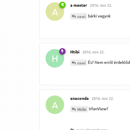
a mester
2016. nov 22.
A
bárki vagyok
cooi
Htibi
2016. nov 22.
H
És? Nem erről érdeklőd
cooi
anaconda
2016. nov 22.
A
IrfanView?
Htibi
cooi
válaszolt erre.