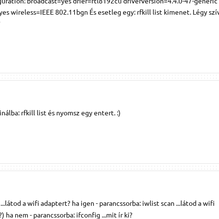
guration: broadcast=yes drier=rtl8192cu driverversion=4.4.0-47-generic
es wireless=IEEE 802.11bgn És esetleg egy: rfkill list kimenet. Légy szí
?
álba: rfkill list és nyomsz egy entert. :)
..látod a wifi adaptert? ha igen - parancssorba: iwlist scan ...látod a wifi
) ha nem - parancssorba: ifconfig ...mit ír ki?