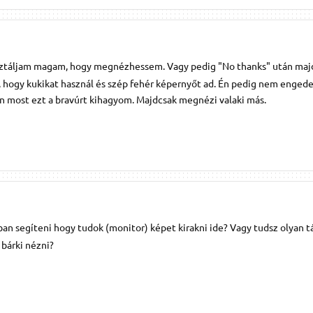
isztáljam magam, hogy megnézhessem. Vagy pedig "No thanks" után majd
a, hogy kukikat használ és szép fehér képernyőt ad. Én pedig nem enge
én most ezt a bravúrt kihagyom. Majdcsak megnézi valaki más.
ban segíteni hogy tudok (monitor) képet kirakni ide? Vagy tudsz olyan t
 bárki nézni?