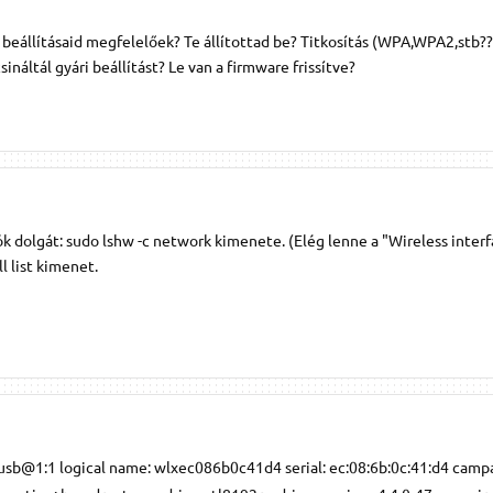
r beállításaid megfelelőek? Te állítottad be? Titkosítás (WPA,WPA2,stb??
sináltál gyári beállítást? Le van a firmware frissítve?
k dolgát: sudo lshw -c network kimenete. (Elég lenne a "Wireless inter
ll list kimenet.
o: usb@1:1 logical name: wlxec086b0c41d4 serial: ec:08:6b:0c:41:d4 campa