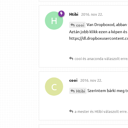
Htibi
2016. nov 22.
H
Van Dropboxod, abban v
cooi
Aztán jobb klikk ezen a képen és
https://dl.dropboxusercontent.
cooi
és
anaconda
válaszolt erre
cooi
2016. nov 22.
C
Szerintem bárki meg t
Htibi
a mester
és
Htibi
válaszolt erre.