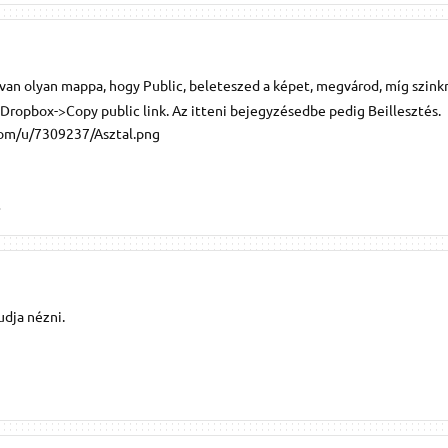
an olyan mappa, hogy Public, beleteszed a képet, megvárod, míg szinkr
 Dropbox->Copy public link. Az itteni bejegyzésedbe pedig Beillesztés.
com/u/7309237/Asztal.png
.
udja nézni.