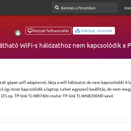
Hun
Asztali felhasználás
Hálózat, internet
átható WiFi-s hálózathoz nem kapcsolódik a 
tali gépet wifi adapterrel, látja a wifi hálózatot de nem kapcsolódik! A l
ató így most kapcsolódik a laptop. Lehet egyszerű beállítás, de nem megy
 LTS op. TP-link TL-WR740n router TP-link TL-WN8200ND vevő