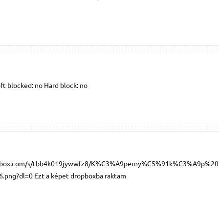
oft blocked: no Hard block: no
opbox.com/s/tbb4k019jywwfz8/K%C3%A9perny%C5%91k%C3%A9p%2
png?dl=0 Ezt a képet dropboxba raktam