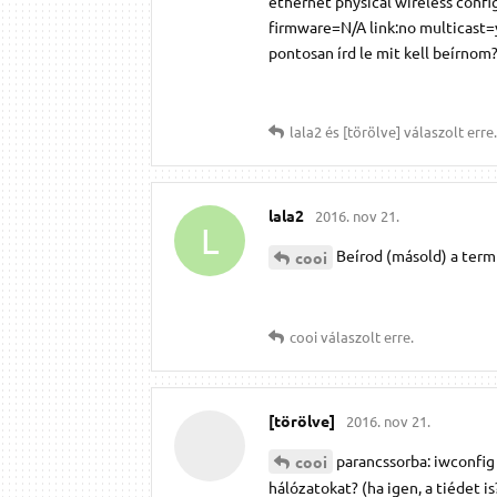
ethernet physical wireless confi
firmware=N/A link:no multicast=y
pontosan írd le mit kell beírnom
lala2
és
[törölve]
válaszolt erre.
lala2
2016. nov 21.
L
Beírod (másold) a termin
cooi
cooi
válaszolt erre.
[törölve]
2016. nov 21.
parancssorba: iwconfig .
cooi
hálózatokat? (ha igen, a tiédet is?