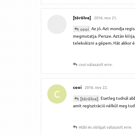
[törölve]
2016. nov 21.
Az jó. Azt mondja reg
cooi
megmutatja. Persze. Aztán kiírj
telekukizni a gépem. Hát akkor 
cooi
válaszolt erre.
cooi
2016. nov 22.
C
Esetleg tudnál ab
[törölve]
amit regisztráció nélkül meg tud
Htibi
és
obligat
válaszolt erre.