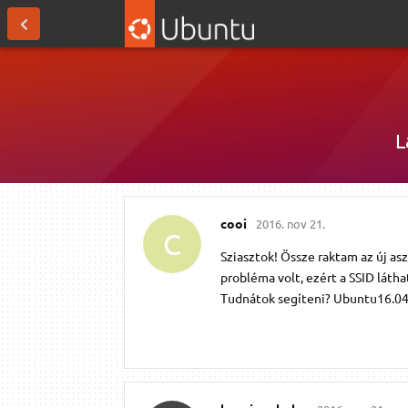
L
cooi
2016. nov 21.
C
Sziasztok! Össze raktam az új asz
probléma volt, ezért a SSID láth
Tudnátok segíteni? Ubuntu16.04