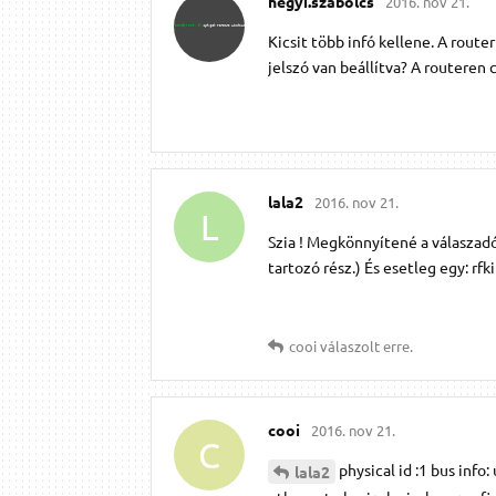
hegyi.​szabolcs
2016. nov 21.
Kicsit több infó kellene. A route
jelszó van beállítva? A routeren c
lala2
2016. nov 21.
L
Szia ! Megkönnyítené a válaszadó
tartozó rész.) És esetleg egy: rfki
cooi
válaszolt erre.
cooi
2016. nov 21.
C
physical id :1 bus inf
lala2