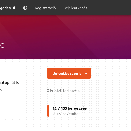
garian
Regisztráció
Bejelentkezés
PC
Jelentkezzen be a válaszhoz
aptopnál is
.
Eredeti bejegyzés
15
. /
133
bejegyzés
2016. november