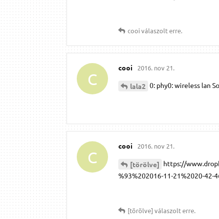
cooi
válaszolt erre.
cooi
2016. nov 21.
C
0: phy0: wireless lan S
lala2
cooi
2016. nov 21.
C
https://www.dr
[törölve]
%93%202016-11-21%2020-42-46.
[törölve]
válaszolt erre.