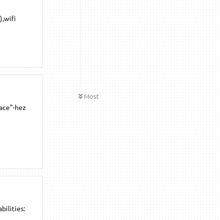
),wifi
Most
face"-hez
bilities: