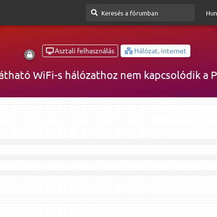
Hun
Asztali felhasználás
Hálózat, internet
átható WiFi-s hálózathoz nem kapcsolódik a 