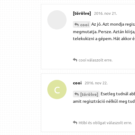
[törölve]
2016. nov 21.
Az jó. Azt mondja reg
cooi
megmutatja. Persze. Aztán kiírj
telekukizni a gépem. Hát akkor 
cooi
válaszolt erre.
cooi
2016. nov 22.
C
Esetleg tudnál ab
[törölve]
amit regisztráció nélkül meg tud
Htibi
és
obligat
válaszolt erre.