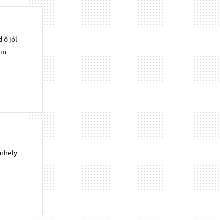
 ő jól
dem
árhely