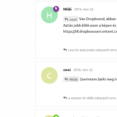
Htibi
2016. nov 22.
H
Van Dropboxod, abban v
cooi
Aztán jobb klikk ezen a képen és
https://dl.dropboxusercontent.
cooi
és
anaconda
válaszolt erre
cooi
2016. nov 22.
C
Szerintem bárki meg t
Htibi
a mester
és
Htibi
válaszolt erre.