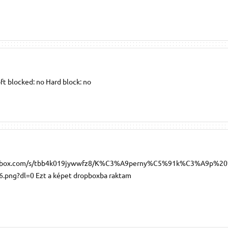
oft blocked: no Hard block: no
opbox.com/s/tbb4k019jywwfz8/K%C3%A9perny%C5%91k%C3%A9p%2
png?dl=0 Ezt a képet dropboxba raktam