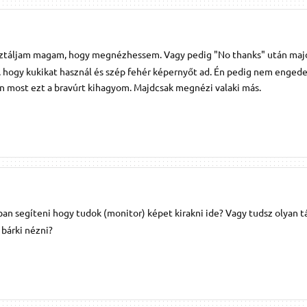
isztáljam magam, hogy megnézhessem. Vagy pedig "No thanks" után majd
a, hogy kukikat használ és szép fehér képernyőt ad. Én pedig nem enge
én most ezt a bravúrt kihagyom. Majdcsak megnézi valaki más.
ban segíteni hogy tudok (monitor) képet kirakni ide? Vagy tudsz olyan t
 bárki nézni?