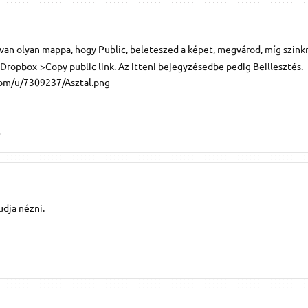
an olyan mappa, hogy Public, beleteszed a képet, megvárod, míg szinkr
 Dropbox->Copy public link. Az itteni bejegyzésedbe pedig Beillesztés.
com/u/7309237/Asztal.png
.
udja nézni.