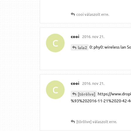
cooi
válaszolt erre.
cooi
2016. nov 21.
C
0: phy0: wireless lan S
lala2
cooi
2016. nov 21.
C
https://www.dr
[törölve]
%93%202016-11-21%2020-42-46.
[törölve]
válaszolt erre.