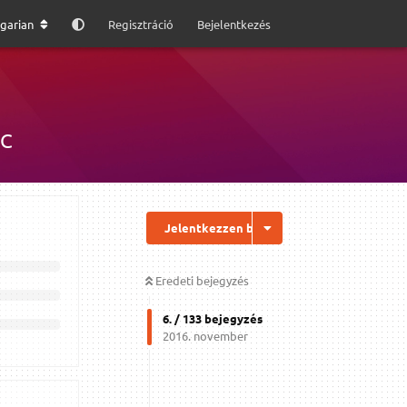
garian
Regisztráció
Bejelentkezés
PC
Jelentkezzen be a válaszhoz
Eredeti bejegyzés
6
. /
133
bejegyzés
2016. november