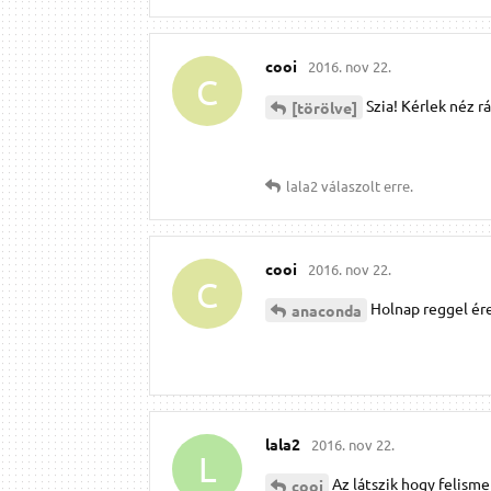
cooi
2016. nov 22.
C
Szia! Kérlek néz r
[törölve]
lala2
válaszolt erre.
cooi
2016. nov 22.
C
Holnap reggel ére
anaconda
lala2
2016. nov 22.
L
Az látszik hogy felisme
cooi