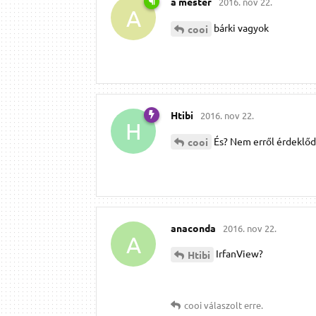
a mester
2016. nov 22.
A
bárki vagyok
cooi
Htibi
2016. nov 22.
H
És? Nem erről érdeklőd
cooi
anaconda
2016. nov 22.
A
IrfanView?
Htibi
cooi
válaszolt erre.