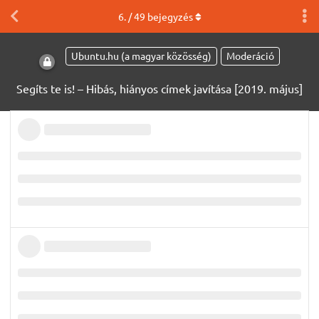
6
. /
49
bejegyzés
Ubuntu.hu (a magyar közösség)
Moderáció
Segíts te is! – Hibás, hiányos címek javítása [2019. május]