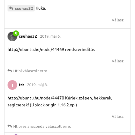
Kuka.
csuhas32
Válasz
csuhas32
2019. máj 6.
http://ubuntu.hu/node/44469 rendszerindítás
Válasz
Htibi
válaszolt erre.
trt
2019. máj 8.
T
http://ubuntu.hu/node/44470 Kérlek szépen, hekkerek,
segítsetek! (Ublock origin 1.16.2.xpi)
Válasz
Htibi
és
anaconda
válaszolt erre.