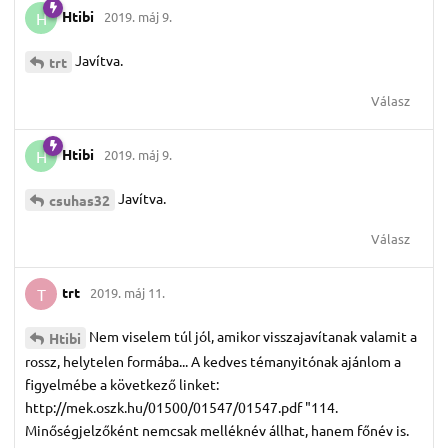
Htibi
2019. máj 9.
H
Javítva.
trt
Válasz
Htibi
2019. máj 9.
H
Javítva.
csuhas32
Válasz
trt
2019. máj 11.
T
Nem viselem túl jól, amikor visszajavítanak valamit a
Htibi
rossz, helytelen formába... A kedves témanyitónak ajánlom a
figyelmébe a következő linket:
http://mek.oszk.hu/01500/01547/01547.pdf "114.
Minőségjelzőként nemcsak melléknév állhat, hanem főnév is.