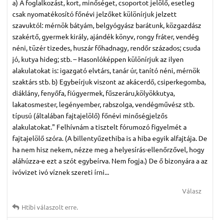
a) A foglalkozást, kort, minőséget, csoportot jelölő, esetleg
csak nyomatékosító főnévi jelzőket különírjuk jelzett
szavuktól: mérnök bátyám, belgyógyász barátunk, közgazdász
szakértő, gyermek király, ajándék könyv, rongy fráter, vendég
néni, tüzér tizedes, huszár főhadnagy, rendőr százados; csuda
jó, kutya hideg; stb. – Hasonlóképpen különírjuk az ilyen
alakulatokat is: igazgató elvtárs, tanár úr, tanító néni, mérnök
szaktárs stb. b) Egybeírjuk viszont az akácerdő, csiperkegomba,
diáklány, fenyőfa, fiúgyermek, fűszeráru,kölyökkutya,
lakatosmester, legényember, rabszolga, vendégművész stb.
típusú (általában fajtajelölő) főnévi minőségjelzős
alakulatokat." Felhívnám a tisztelt fórumozó figyelmét a
fajtajelölő szóra. (A billentyűzethiba is a hiba egyik alfajtája. De
ha nem hisz nekem, nézze meg a helyesírás-ellenőrzővel, hogy
aláhúzza-e ezt a szót egybeírva. Nem fogja.) De ő bizonyára a az
ivóvizet ivó víznek szereti írni...
Válasz
Htibi
válaszolt erre.