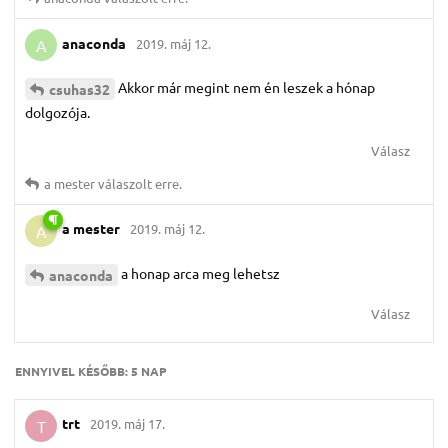
anaconda
2019. máj 12.
A
Akkor már megint nem én leszek a hónap
csuhas32
dolgozója.
Válasz
a mester
válaszolt erre.
a mester
2019. máj 12.
A
a honap arca meg lehetsz
anaconda
Válasz
ENNYIVEL KÉSŐBB:
5 NAP
trt
2019. máj 17.
T