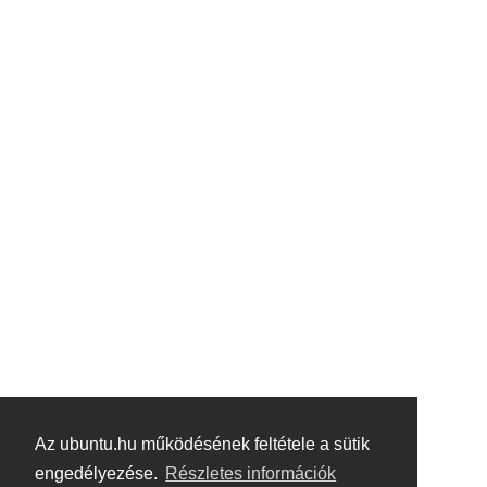
Az ubuntu.hu működésének feltétele a sütik
engedélyezése.
Részletes információk