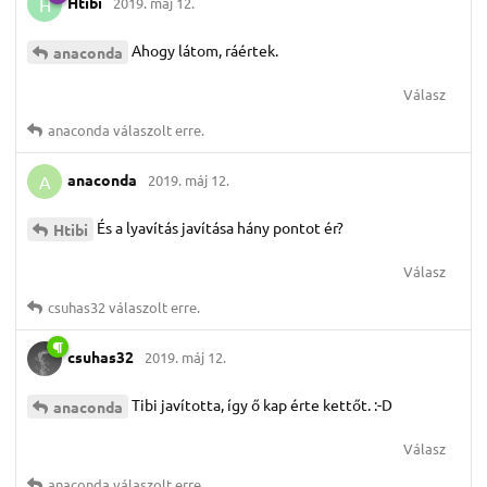
Htibi
2019. máj 12.
H
Ahogy látom, ráértek.
anaconda
Válasz
anaconda
válaszolt erre.
anaconda
2019. máj 12.
A
És a lyavítás javítása hány pontot ér?
Htibi
Válasz
csuhas32
válaszolt erre.
csuhas32
2019. máj 12.
Tibi javította, így ő kap érte kettőt. :-D
anaconda
Válasz
anaconda
válaszolt erre.