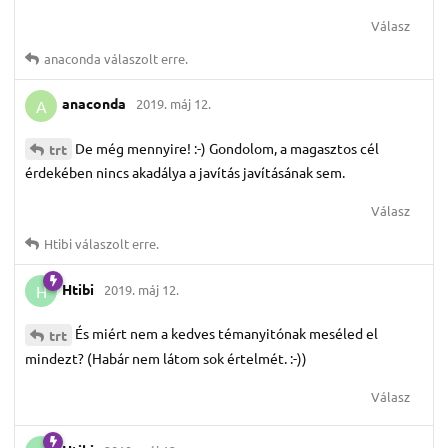
Válasz
anaconda
válaszolt erre.
anaconda
2019. máj 12.
A
De még mennyire! :-) Gondolom, a magasztos cél
trt
érdekében nincs akadálya a javítás javításának sem.
Válasz
Htibi
válaszolt erre.
Htibi
2019. máj 12.
H
És miért nem a kedves témanyitónak meséled el
trt
mindezt? (Habár nem látom sok értelmét. :-))
Válasz