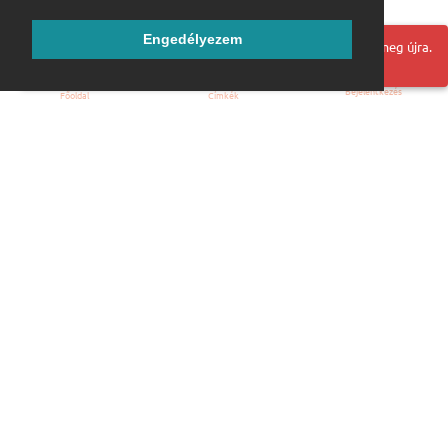
Engedélyezem
Hoppá! Valami hiba történt. Frissítse az oldalt és próbálja meg újra.
Bejelentkezés
Főoldal
Címkék
Kezdőoldal
Blog
ÁSZF
Szabályzat
Kapcsolat
ubuntu.hu :: Magyar Ubuntu Közösség
© 2007 – 2026
Önkéntes segítők:
Megtekintés