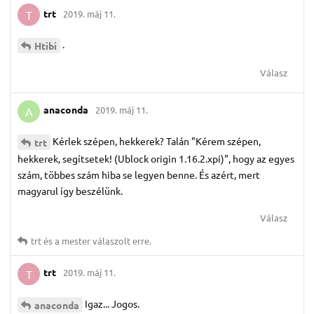
trt
2019. máj 11.
T
.
Htibi
Válasz
anaconda
2019. máj 11.
A
Kérlek szépen, hekkerek? Talán "Kérem szépen,
trt
hekkerek, segítsetek! (Ublock origin 1.16.2.xpi)", hogy az egyes
szám, többes szám hiba se legyen benne. És azért, mert
magyarul így beszélünk.
Válasz
trt
és
a mester
válaszolt erre.
trt
2019. máj 11.
T
Igaz... Jogos.
anaconda