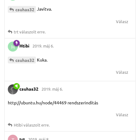
Javítva.
csuhas32
Válasz
trt
válaszolt erre.
Htibi
2019. máj 6.
H
Kuka.
csuhas32
Válasz
csuhas32
2019. máj 6.
http://ubuntu.hu/node/44469 rendszerindítás
Válasz
Htibi
válaszolt erre.
trt
2019. máj 8.
T