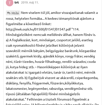
trt
2019. máj 11.
T
Nem viselem túl jól, amikor visszajavítanak valamit a
Htibi
rossz, helytelen formába... A kedves témanyitónak ajánlom a
figyelmébe a következő linket:
http://mek.oszk.hu/01500/01547/01547.pdf "114.
Minőségjelzőként nemcsak melléknév állhat, hanem főnév is.
a) A foglalkozást, kort, minőséget, csoportot jelölő, esetleg
csak nyomatékosító főnévi jelzőket különírjuk jelzett
szavuktól: mérnök bátyám, belgyógyász barátunk, közgazdász
szakértő, gyermek király, ajándék könyv, rongy fráter, vendég
néni, tüzér tizedes, huszár főhadnagy, rendőr százados; csuda
jó, kutya hideg; stb. – Hasonlóképpen különírjuk az ilyen
alakulatokat is: igazgató elvtárs, tanár úr, tanító néni, mérnök
szaktárs stb. b) Egybeírjuk viszont az akácerdő, csiperkegomba,
diáklány, fenyőfa, fiúgyermek, fűszeráru,kölyökkutya,
lakatosmester, legényember, rabszolga, vendégművész stb.
típusú (általában fajtajelölő) főnévi minőségjelzős
alakulatokat." Felhívnám a tisztelt fórumozó figyelmét a
fajtajelölő szóra. (A billentyűzethiba is a hiba egyik alfajtája. De