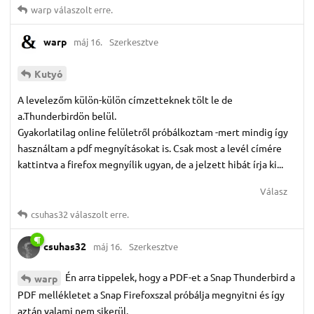
warp
válaszolt erre.
warp
máj 16.
Szerkesztve
Kutyó
A levelezőm külön-külön címzetteknek tölt le de
a.Thunderbirdön belül.
Gyakorlatilag online felületről próbálkoztam -mert mindig így
használtam a pdf megnyításokat is. Csak most a levél címére
kattintva a firefox megnyílik ugyan, de a jelzett hibát írja ki...
Válasz
csuhas32
válaszolt erre.
csuhas32
máj 16.
Szerkesztve
Én arra tippelek, hogy a PDF-et a Snap Thunderbird a
warp
PDF mellékletet a Snap Firefoxszal próbálja megnyitni és így
aztán valami nem sikerül.