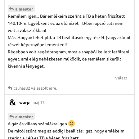
a mester
Remélem igen... Bár emlékeim szerint a TB a héten frissített
140.10-re. Egyébként ez az előnézet TB-ben opció tuti nem
volt a választékban!
Más: Hogyan lehet pld. a TB beállítások egy részét (vagy akármi
részét képernyőbe lementeni?
Régebben volt segédprogram, most a snapból kellett letölteni
egyet, ami elég nehézkesen működik, de remélem sikerült
kivenni a lényeget.
Válasz
csuhas32
válaszolt erre.
warp
máj 17.
a mester
A gáz és villany számlákra igen
De mitől szűnt meg az eddigi beállítás; igaz, hogy emlékeim
szerint a 140-es TB a héten frissített