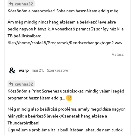
csuhas32
Köszönöm a parancsokat! Soha nem használtam eddig még...
Ám még mindig nincs hangjelzésem a beérkező levelekre
pedig nagyon hiányzik. A vonatkozó parancs(?) sor így néz ki a
TB beállításaiban:
file:///home/csola48/Programok/Rendszerhangok/ogm2.wav
Válasz
warp
máj 21.
Szerkesztve
csuhas32
Köszönöm a Print Screenes utasításokat; mindig valami segéd
programot használtam eddig...
Még mindig alap beállítási probléma, amely megoldása nagyon
hiányzik: a beérkező levelek/üzenetek hangjelzése a
Thunderbirdben!
Úgy vélem a probléma itt is beállításban lehet, de nem tudok