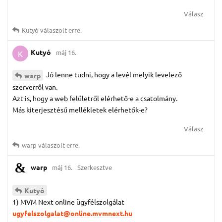
Válasz
Kutyó
válaszolt erre.
Kutyó
máj 16.
K
Jó lenne tudni, hogy a levél melyik levelező
warp
szerverről van.
Azt is, hogy a web felületről elérhető-e a csatolmány.
Más kiterjesztésű mellékletek elérhetők-e?
Válasz
warp
válaszolt erre.
warp
máj 16.
Szerkesztve
Kutyó
1) MVM Next online ügyfélszolgálat
ugyfelszolgalat@online.mvmnext.hu