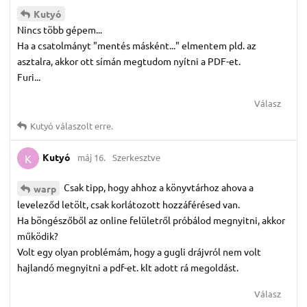
Kutyó
Nincs több gépem...
Ha a csatolmányt "mentés másként..." elmentem pld. az
asztalra, akkor ott símán megtudom nyítni a PDF-et.
Furi...
Válasz
Kutyó
válaszolt erre.
Kutyó
máj 16.
Szerkesztve
K
Csak tipp, hogy ahhoz a könyvtárhoz ahova a
warp
leveleződ letölt, csak korlátozott hozzáférésed van.
Ha böngészőből az online felületről próbálod megnyitni, akkor
működik?
Volt egy olyan problémám, hogy a gugli drájvról nem volt
hajlandó megnyitni a pdf-et. klt adott rá megoldást.
Válasz