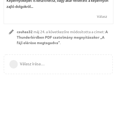
Képernyőképet is készíthetsz, vagy akár felvételt a képernyőn
zajló dolgokról...
Válasz
csuhas32
máj 24.
a következőre módosította a címet:
A
Thunderbirdben PDF csatolmány megnyitásakor „A
fájl elérése megtagadva”
.
Válasz írása…