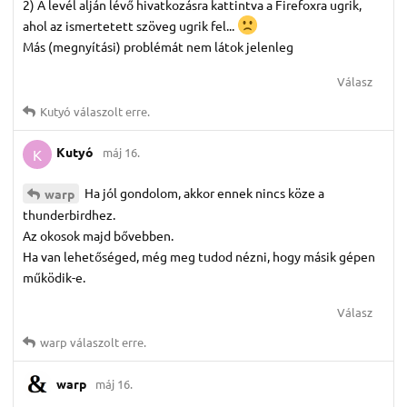
2) A levél alján lévő hivatkozásra kattintva a Firefoxra ugrik,
ahol az ismertetett szöveg ugrik fel...
Más (megnyítási) problémát nem látok jelenleg
Válasz
Kutyó
válaszolt erre.
Kutyó
máj 16.
K
Ha jól gondolom, akkor ennek nincs köze a
warp
thunderbirdhez.
Az okosok majd bővebben.
Ha van lehetőséged, még meg tudod nézni, hogy másik gépen
működik-e.
Válasz
warp
válaszolt erre.
warp
máj 16.