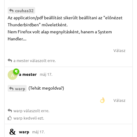
csuhas32
Az application/pdf beállítást sikerült beállítani az "előnézet
Thunderbirdben" műveletként.
Nem Firefox volt alap megnyításként, hanem a System
Handler....
Válasz
a mester
válaszolt erre.
a mester
máj 17.
A
(Tehát megoldva?)
warp
Válasz
warp
válaszolt erre.
warp
kedveli ezt.
warp
máj 17.