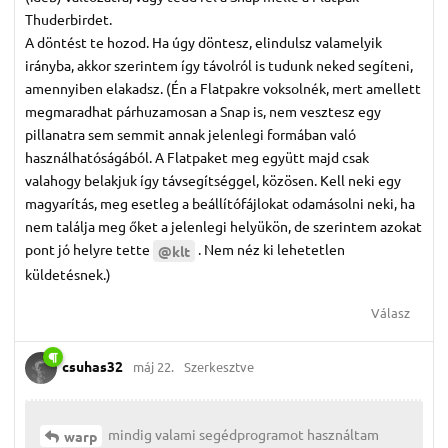
Thuderbirdet.
A döntést te hozod. Ha úgy döntesz, elindulsz valamelyik
irányba, akkor szerintem így távolról is tudunk neked segíteni,
amennyiben elakadsz. (Én a Flatpakre voksolnék, mert amellett
megmaradhat párhuzamosan a Snap is, nem vesztesz egy
pillanatra sem semmit annak jelenlegi formában való
használhatóságából. A Flatpaket meg együtt majd csak
valahogy belakjuk így távsegítséggel, közösen. Kell neki egy
magyarítás, meg esetleg a beállítófájlokat odamásolni neki, ha
nem találja meg őket a jelenlegi helyükön, de szerintem azokat
pont jó helyre tette
. Nem néz ki lehetetlen
@klt
küldetésnek.)
Válasz
csuhas32
máj 22.
Szerkesztve
mindig valami segédprogramot használtam
warp