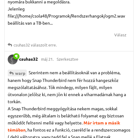
nyomára bukkanni a megoldásra.
Jelenleg
file:///home/csola48/Programok/Rendszerhangok/ogm2.wav
beállítás van a TB-ben...
Válasz
csuhas32
válaszolt erre.
csuhas32
máj 21.
Szerkesztve
Szerintem nem a beállításoknál van a probléma,
warp
hanem hogy Snap Thunderbird nem fér hozzá hangeszköz
megszólaltatásához. Tök mindegy, milyen fájlt, milyen
útvonalon jelölsz ki, nem jön ki ennek a viharmadárnak hang a
torkán.
A Snap Thunderbird meggyógyítása nekem magas, sokkal
egyszerűbb, még általam is belátható folyamat egy biztosan
működőt feltenni mellé vagy helyette.
Már írtam a másik
témában
, ha fontos ez a funkció, cseréld le a rendszercsomagos
(.deb) változatra, vagy tedd fel a Snap mellé a Flatpak