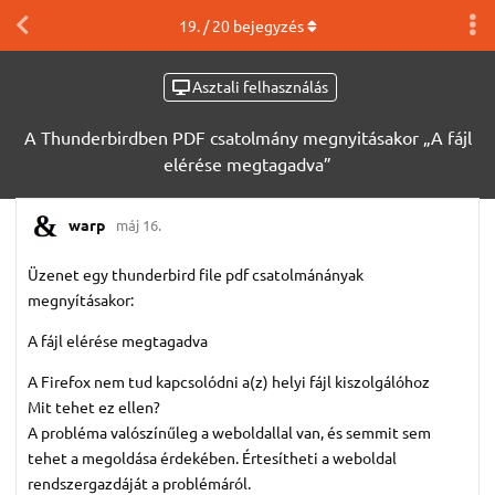
19
. /
20
bejegyzés
Asztali felhasználás
A Thunderbirdben PDF csatolmány megnyitásakor „A fájl
elérése megtagadva”
warp
máj 16.
Üzenet egy thunderbird file pdf csatolmánányak
megnyításakor:
A fájl elérése megtagadva
A Firefox nem tud kapcsolódni a(z) helyi fájl kiszolgálóhoz
Mit tehet ez ellen?
A probléma valószínűleg a weboldallal van, és semmit sem
tehet a megoldása érdekében. Értesítheti a weboldal
rendszergazdáját a problémáról.