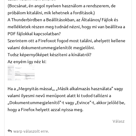
(Bocsánat, én angol nyelven használom a rendszerem, de
próbálom kitalálni, mik lehetnek a fordítások.)
A Thunderbirdben a Beállításokban, az Általános/ Fájlok és
mellékletek részen meg tudnád nézni, hogy mi van beállítva a
PDF fájlokkal kapcsolatban?
Szerintem ott a Firefoxot fogod most találni, ahelyett kellene
valami dokumentummegjelenítőt megjelölni.
Tudsz képernyőképet készíteni a kínálatról?
Az enyém így néz ki:
Ha a „Megnyitás mással„, „Másik alkalmazás használata” vagy
valami ilyesmi nevű menüpont alatt ki tudod tallózni a
„Dokumentummegjelenítő”-t vagy „Evince”-t, akkor jelöld be,
hogy a Firefox helyett azzal nyissa meg.
Válasz
warp
válaszolt erre.