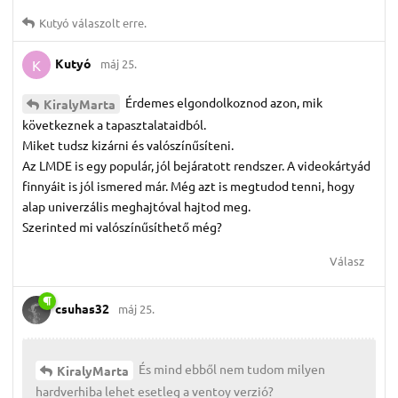
Kutyó
válaszolt erre.
Kutyó
máj 25.
K
Érdemes elgondolkoznod azon, mik
KiralyMarta
következnek a tapasztalataidból.
Miket tudsz kizárni és valószínűsíteni.
Az LMDE is egy populár, jól bejáratott rendszer. A videokártyád
finnyáit is jól ismered már. Még azt is megtudod tenni, hogy
alap univerzális meghajtóval hajtod meg.
Szerinted mi valószínűsíthető még?
Válasz
csuhas32
máj 25.
És mind ebből nem tudom milyen
KiralyMarta
hardverhiba lehet esetleg a ventoy verzió?