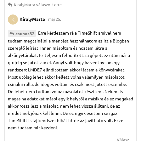
KiralyMarta
válaszolt erre.
KiralyMarta
máj 25.
K
Erre kérdeztem rá a TimeShift amivel nem
csuhas32
tudtam megcsinálni a mentést használhatom az itt a Blogban
szereplő leírást. Innen másoltam és hoztam létre a
alkönyvtárakat. Ez teljesen felborította a gépet, ez után már a
grub-ig se jutottam el. Annyi volt hogy ha ventoy- on egy
rendszert LMDE7 elindítottam akkor láttam a könyvtárakat.
Most utólag lehet akkor kellett volna valamilyen másolatot
csinálni rólla, de ideges voltam és csak most jutott eszembe.
De lehet nem tudtam volna másolatot készíteni. Nekem is
magas ha adatokat másol egyik helytől a másikra és ez megakad
akkor rossz lesz a másolat, nem lehet vissza állítani, de az
eredetinek jónak kell lenni. De ez egyik esetben se igaz.
TimeShift is fájlrendszer hibát irt de az javítható volt. Ezzel
nem tudtam mit kezdeni.
Válasz