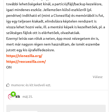
további lehetőségeket kínál, a partíció/fájl/backup kezelésre,
igazi mindenes eszköz. Jellemzően külső eszközről (pl.
pendrive) indítható el (mint a Clonezilla) és memóriából is fut,
így egy teljesen kiakadt, elindulásra képtelen rendszert is
vissza lehet hozni vele, ill. a mentési képek is kezelhetőek, pl. a
szükséges fájlok ott is elérhetőek, olvashatóak.
Ezernyi leírás van róluk a neten, épp most nézegetem én is,
mert már nagyon régen nem használtam, de ismét eszembe
jutott egy kis újrafelfedezésre.
https://clonezilla.org/
https://rescuezilla.com/
ON
Válasz
mumorec
és
klt
kedveli ezt.
klt
máj 25.