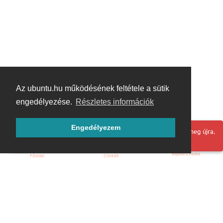
Az ubuntu.hu működésének feltétele a sütik
engedélyezése.
Részletes információk
Engedélyezem
Hoppá! Valami hiba történt. Frissítse az oldalt és próbálja meg újra.
Bejelentkezés
Főoldal
Címkék