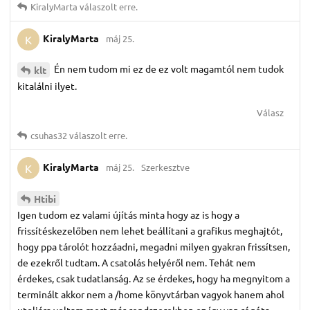
KiralyMarta
válaszolt erre.
KiralyMarta
máj 25.
K
Én nem tudom mi ez de ez volt magamtól nem tudok
klt
kitalálni ilyet.
Válasz
csuhas32
válaszolt erre.
KiralyMarta
máj 25.
Szerkesztve
K
Htibi
Igen tudom ez valami újítás minta hogy az is hogy a
frissítéskezelőben nem lehet beállítani a grafikus meghajtót,
hogy ppa tárolót hozzáadni, megadni milyen gyakran frissítsen,
de ezekről tudtam. A csatolás helyéről nem. Tehát nem
érdekes, csak tudatlanság. Az se érdekes, hogy ha megnyitom a
terminált akkor nem a /home könyvtárban vagyok hanem ahol