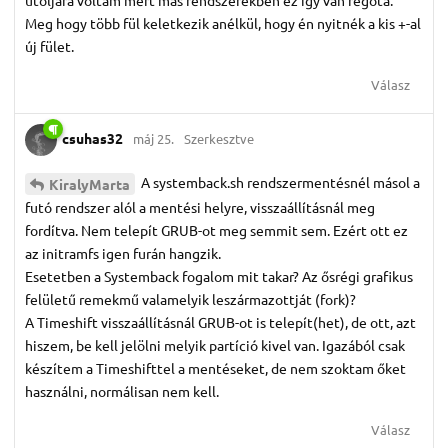
utoljára voltam mert más rendszerekben ez így van régóta.
Meg hogy több fül keletkezik anélkül, hogy én nyitnék a kis +-al
új fület.
Válasz
csuhas32
máj 25.
Szerkesztve
A systemback.sh rendszermentésnél másol a
KiralyMarta
futó rendszer alól a mentési helyre, visszaállításnál meg
fordítva. Nem telepít GRUB-ot meg semmit sem. Ezért ott ez
az initramfs igen furán hangzik.
Esetetben a Systemback fogalom mit takar? Az ősrégi grafikus
felületű remekmű valamelyik leszármazottját (fork)?
A Timeshift visszaállításnál GRUB-ot is telepít(het), de ott, azt
hiszem, be kell jelölni melyik partíció kivel van. Igazából csak
készítem a Timeshifttel a mentéseket, de nem szoktam őket
használni, normálisan nem kell.
Válasz