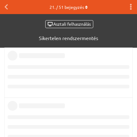
21
. /
51
bejegyzés
Asztali felhasználás
Sikertelen rendszermentés