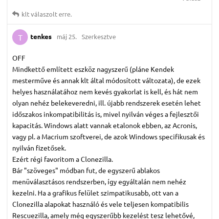
klt
válaszolt erre.
tenkes
máj 25.
Szerkesztve
T
OFF
Mindkettő említett eszköz nagyszerű (pláne Kendek
mesterműve és annak klt által módosított változata), de ezek
helyes használatához nem kevés gyakorlat is kell, és hát nem
olyan nehéz belekeveredni, ill. újabb rendszerek esetén lehet
időszakos inkompatibilitás is, mivel nyilván véges a fejlesztői
kapacitás. Windows alatt vannak etalonok ebben, az Acronis,
vagy pl. a Macrium szoftverei, de azok Windows specifikusak és
nyilván fizetősek.
Ezért régi favoritom a Clonezilla.
Bár "szöveges" módban fut, de egyszerű ablakos
menüválasztásos rendszerben, így egyáltalán nem nehéz
kezelni. Ha a grafikus felület szimpatikusabb, ott van a
Clonezilla alapokat használó és vele teljesen kompatibilis
Rescuezilla, amely még egyszerűbb kezelést tesz lehetővé,