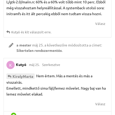
L/gtk-2.0/maiin.rc 60% és a 60% volt több mint 10 perc. Ebből
még visszahoztam helyreállítással. A systemback utolsó sora:
initramfs és itt ált percekig ebből nem tudtam vissza hozni.
Válasz
Kutyó
és
klt
válaszolt erre.
a mester
máj 25.
a következőre módosította a címet:
Sikertelen rendszermentés
.
Kutyó
máj 25.
Szerkesztve
K
Nem értem. Más a mentés és más a
KiralyMarta
visszaírás.
Emellett, mindkettő sima fájl/lemez művelet. Nagy baj van ha
lemez művelet elakad.
Válasz