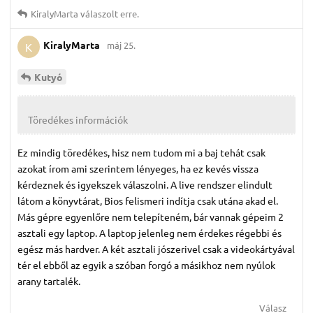
KiralyMarta
válaszolt erre.
KiralyMarta
máj 25.
K
Kutyó
Töredékes információk
Ez mindig töredékes, hisz nem tudom mi a baj tehát csak
azokat írom ami szerintem lényeges, ha ez kevés vissza
kérdeznek és igyekszek válaszolni. A live rendszer elindult
látom a könyvtárat, Bios felismeri indítja csak utána akad el.
Más gépre egyenlőre nem telepíteném, bár vannak gépeim 2
asztali egy laptop. A laptop jelenleg nem érdekes régebbi és
egész más hardver. A két asztali jószerivel csak a videokártyával
tér el ebből az egyik a szóban forgó a másikhoz nem nyúlok
arany tartalék.
Válasz