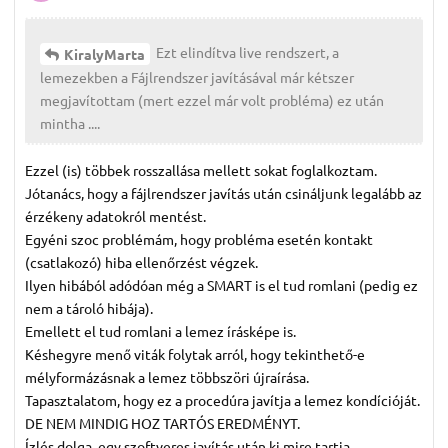
Ezt elindítva live rendszert, a
KiralyMarta
lemezekben a Fájlrendszer javításával már kétszer
megjavítottam (mert ezzel már volt probléma) ez után
mintha ....
Ezzel (is) többek rosszallása mellett sokat foglalkoztam.
Jótanács, hogy a fájlrendszer javítás után csináljunk legalább az
érzékeny adatokról mentést.
Egyéni szoc problémám, hogy probléma esetén kontakt
(csatlakozó) hiba ellenőrzést végzek.
Ilyen hibából adódóan még a SMART is el tud romlani (pedig ez
nem a tároló hibája).
Emellett el tud romlani a lemez írásképe is.
Késhegyre menő viták folytak arról, hogy tekinthető-e
mélyformázásnak a lemez többszöri újraírása.
Tapasztalatom, hogy ez a procedúra javítja a lemez kondícióját.
DE NEM MINDIG HOZ TARTÓS EREDMÉNYT.
Ízlés dolga, egy szoftveres javítás után ki mire tartja