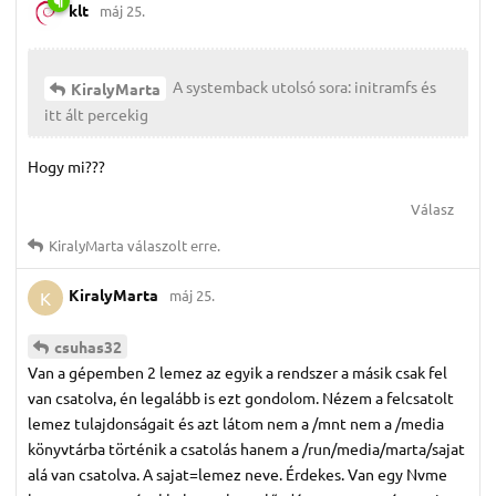
klt
máj 25.
A systemback utolsó sora: initramfs és
KiralyMarta
itt ált percekig
Hogy mi???
Válasz
KiralyMarta
válaszolt erre.
KiralyMarta
máj 25.
K
csuhas32
Van a gépemben 2 lemez az egyik a rendszer a másik csak fel
van csatolva, én legalább is ezt gondolom. Nézem a felcsatolt
lemez tulajdonságait és azt látom nem a /mnt nem a /media
könyvtárba történik a csatolás hanem a /run/media/marta/sajat
alá van csatolva. A sajat=lemez neve. Érdekes. Van egy Nvme