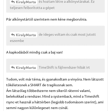
és hoztam létre a alkönyvtárakat. Ez
KiralyMarta
teljesen felborította a gépet
Pár alkönyvtártól szerintem nem kéne megborulnia.
de ideges voltam és csak most jutott
KiralyMarta
eszembe
A kapkodásból mindig csak a baj van!
TimeShift is fájlrendszer hibát irt
KiralyMarta
Tudom, volt már téma, és gyanakodtam a vinyóra. Nem látszott
tökéletesnek a SMART de tragikusnak sem.
Ám látszólag többedszerre nem sikerül rátenni valami,
belekukkad a rendszer. Mind a systemback, mind a Timeshift
rsync-et használ a háttérben (legjobb tudomásom szerint), ami
semmi nagyon különlegeset nem csinál.