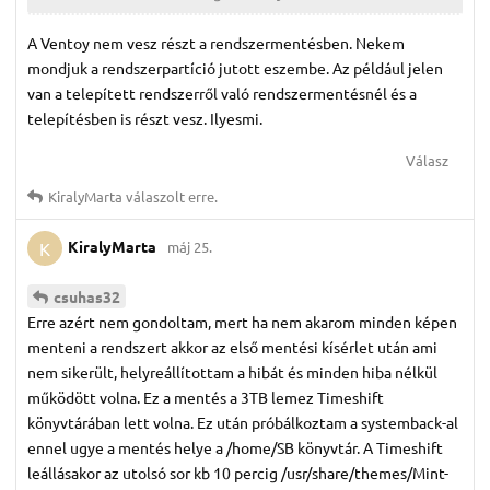
A Ventoy nem vesz részt a rendszermentésben. Nekem
mondjuk a rendszerpartíció jutott eszembe. Az például jelen
van a telepített rendszerről való rendszermentésnél és a
telepítésben is részt vesz. Ilyesmi.
Válasz
KiralyMarta
válaszolt erre.
KiralyMarta
máj 25.
K
csuhas32
Erre azért nem gondoltam, mert ha nem akarom minden képen
menteni a rendszert akkor az első mentési kísérlet után ami
nem sikerült, helyreállítottam a hibát és minden hiba nélkül
működött volna. Ez a mentés a 3TB lemez Timeshift
könyvtárában lett volna. Ez után próbálkoztam a systemback-al
ennel ugye a mentés helye a /home/SB könyvtár. A Timeshift
leállásakor az utolsó sor kb 10 percig /usr/share/themes/Mint-