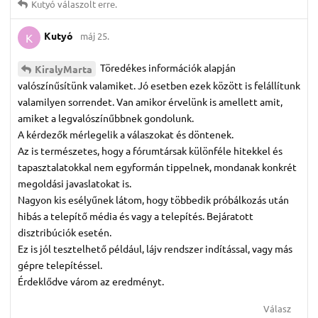
Kutyó
válaszolt erre.
Kutyó
máj 25.
K
Töredékes információk alapján
KiralyMarta
valószínűsítünk valamiket. Jó esetben ezek között is felállítunk
valamilyen sorrendet. Van amikor érvelünk is amellett amit,
amiket a legvalószínűbbnek gondolunk.
A kérdezők mérlegelik a válaszokat és döntenek.
Az is természetes, hogy a fórumtársak különféle hitekkel és
tapasztalatokkal nem egyformán tippelnek, mondanak konkrét
megoldási javaslatokat is.
Nagyon kis esélyűnek látom, hogy többedik próbálkozás után
hibás a telepítő média és vagy a telepítés. Bejáratott
disztribúciók esetén.
Ez is jól tesztelhető például, lájv rendszer indítással, vagy más
gépre telepítéssel.
Érdeklődve várom az eredményt.
Válasz