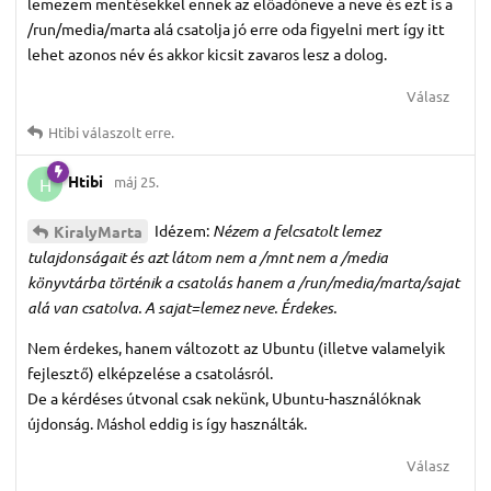
lemezem mentésekkel ennek az előadóneve a neve és ezt is a
/run/media/marta alá csatolja jó erre oda figyelni mert így itt
lehet azonos név és akkor kicsit zavaros lesz a dolog.
Válasz
Htibi
válaszolt erre.
Htibi
máj 25.
H
Idézem:
Nézem a felcsatolt lemez
KiralyMarta
tulajdonságait és azt látom nem a /mnt nem a /media
könyvtárba történik a csatolás hanem a /run/media/marta/sajat
alá van csatolva. A sajat=lemez neve. Érdekes.
Nem érdekes, hanem változott az Ubuntu (illetve valamelyik
fejlesztő) elképzelése a csatolásról.
De a kérdéses útvonal csak nekünk, Ubuntu-használóknak
újdonság. Máshol eddig is így használták.
Válasz