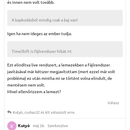
és innen nem volt tovább.
A kapkodásból mindig csak a baj van!
Igen ha nem ideges az ember tudja.
TimeShift is fájlrendszer hibát irt
Ezt elindítva live rendszert, a lemezekben a Fájlrendszer
javításával már kétszer megjavítottam (mert ezzel már volt
probléma) ez után mintha mi se történt volna elindult, de
mentésem nem volt.
Mivel ellenőrizzem a lemezt?
Válasz
Kutyó
,
csuhas32
és
klt
válaszolt erre.
Kutyó
máj 26.
Szerkesztve
K