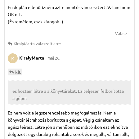
Én duplán ellenőrizném azt e mentős vincsesztert. Valami nem
OK ott.
(És remélem, csak károgok...)
Válasz
KiralyMarta
válaszolt erre.
KiralyMarta
máj 26.
K
klt
és hoztam létre a alkönyvtárakat. Ez teljesen felborította
a gépet
Ez nem volt a legszerencsésebb megfogalmazás. Nem a
könyvtár létrahozás borította a gépet. Végig csináltam az
egész leírást. Létre jön a menüben az indító ikon ezt elindítva
dolgozott egy darabig rohantak a sorok és megállt, vártam állt,