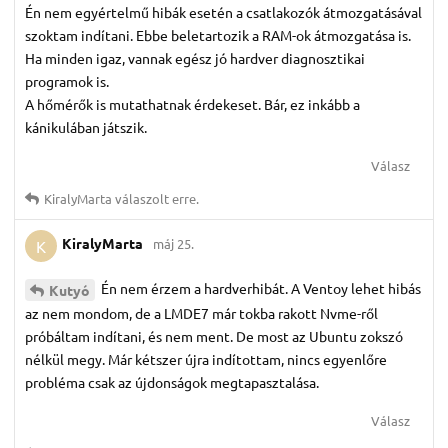
Én nem egyértelmű hibák esetén a csatlakozók átmozgatásával
szoktam indítani. Ebbe beletartozik a RAM-ok átmozgatása is.
Ha minden igaz, vannak egész jó hardver diagnosztikai
programok is.
A hőmérők is mutathatnak érdekeset. Bár, ez inkább a
kánikulában játszik.
Válasz
KiralyMarta
válaszolt erre.
KiralyMarta
máj 25.
K
Én nem érzem a hardverhibát. A Ventoy lehet hibás
Kutyó
az nem mondom, de a LMDE7 már tokba rakott Nvme-ről
próbáltam indítani, és nem ment. De most az Ubuntu zokszó
nélkül megy. Már kétszer újra indítottam, nincs egyenlőre
probléma csak az újdonságok megtapasztalása.
Válasz