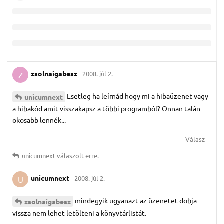
zsolnaigabesz
2008. júl 2.
Z
Esetleg ha leírnád hogy mi a hibaüzenet vagy
unicumnext
a hibakód amit visszakapsz a többi programból? Onnan talán
okosabb lennék...
Válasz
unicumnext
válaszolt erre.
unicumnext
2008. júl 2.
U
mindegyik ugyanazt az üzenetet dobja
zsolnaigabesz
vissza nem lehet letölteni a könyvtárlistát.