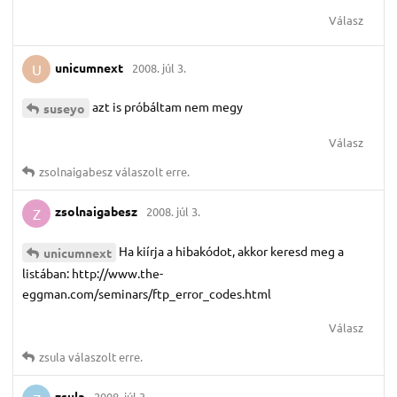
Válasz
unicumnext
2008. júl 3.
U
azt is próbáltam nem megy
suseyo
Válasz
zsolnaigabesz
válaszolt erre.
zsolnaigabesz
2008. júl 3.
Z
Ha kiírja a hibakódot, akkor keresd meg a
unicumnext
listában: http://www.the-
eggman.com/seminars/ftp_error_codes.html
Válasz
zsula
válaszolt erre.
zsula
2008. júl 3.