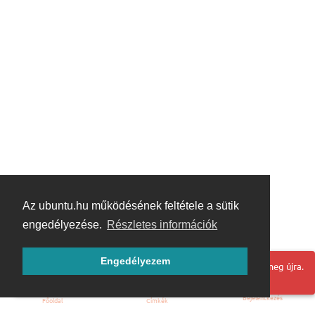
Az ubuntu.hu működésének feltétele a sütik
engedélyezése.
Részletes információk
Engedélyezem
Hoppá! Valami hiba történt. Frissítse az oldalt és próbálja meg újra.
Bejelentkezés
Főoldal
Címkék