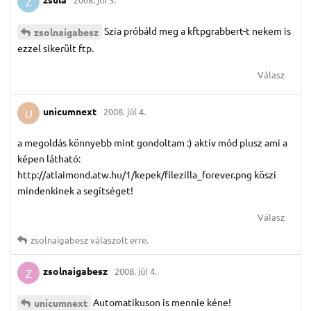
Z
Szia próbáld meg a kftpgrabbert-t nekem is
zsolnaigabesz
ezzel sikerült ftp.
Válasz
unicumnext
2008. júl 4.
U
a megoldás könnyebb mint gondoltam :) aktív mód plusz ami a
képen látható:
http://atlaimond.atw.hu/1/kepek/filezilla_forever.png köszi
mindenkinek a segítséget!
Válasz
zsolnaigabesz
válaszolt erre.
zsolnaigabesz
2008. júl 4.
Z
Automatikuson is mennie kéne!
unicumnext