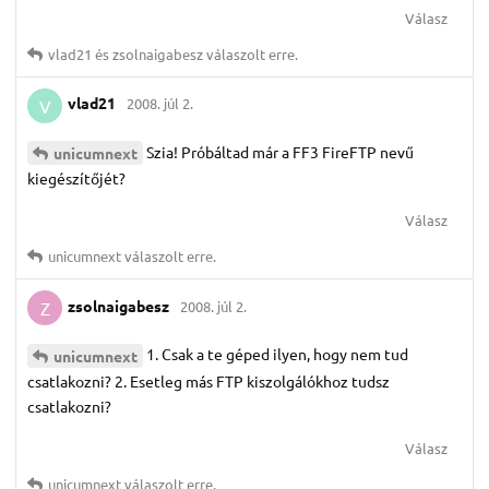
Válasz
vlad21
és
zsolnaigabesz
válaszolt erre.
vlad21
2008. júl 2.
V
Szia! Próbáltad már a FF3 FireFTP nevű
unicumnext
kiegészítőjét?
Válasz
unicumnext
válaszolt erre.
zsolnaigabesz
2008. júl 2.
Z
1. Csak a te géped ilyen, hogy nem tud
unicumnext
csatlakozni? 2. Esetleg más FTP kiszolgálókhoz tudsz
csatlakozni?
Válasz
unicumnext
válaszolt erre.