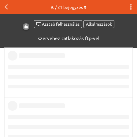
9
. /
21
bejegyzés
Asztali felhasználás
Alkalmazások
szervehez catlakozás ftp-vel