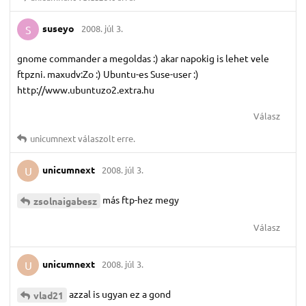
suseyo
2008. júl 3.
S
gnome commander a megoldas :) akar napokig is lehet vele
ftpzni. maxudv:Zo :) Ubuntu-es Suse-user :)
http://www.ubuntuzo2.extra.hu
Válasz
unicumnext
válaszolt erre.
unicumnext
2008. júl 3.
U
más ftp-hez megy
zsolnaigabesz
Válasz
unicumnext
2008. júl 3.
U
azzal is ugyan ez a gond
vlad21