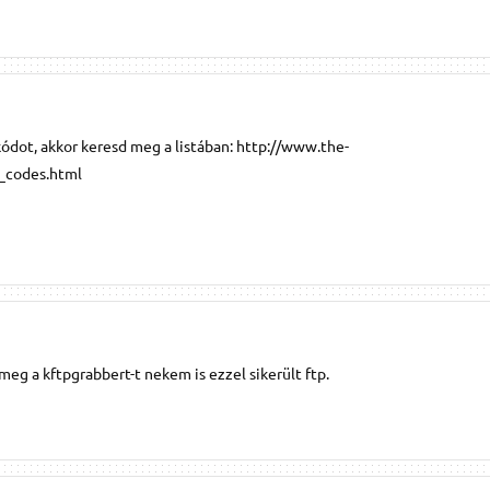
akódot, akkor keresd meg a listában: http://www.the-
_codes.html
meg a kftpgrabbert-t nekem is ezzel sikerült ftp.