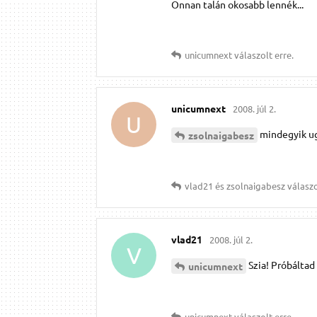
Onnan talán okosabb lennék...
unicumnext
válaszolt erre.
unicumnext
2008. júl 2.
U
mindegyik ug
zsolnaigabesz
vlad21
és
zsolnaigabesz
válaszo
vlad21
2008. júl 2.
V
Szia! Próbáltad
unicumnext
unicumnext
válaszolt erre.