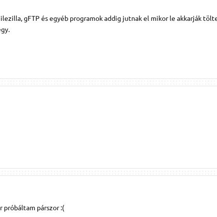
ilezilla, gFTP és egyéb programok addig jutnak el mikor le akkarják tölt
egy.
 próbáltam párszor :(