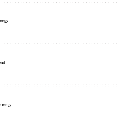
 megy
gond
em megy