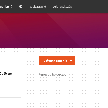
garian
Regisztráció
Bejelentkezés
Jelentkezzen be a válaszhoz
róbáltam
Eredeti bejegyzés
xt