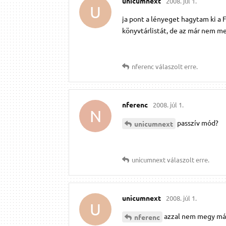
unicumnext
2008. júl 1.
U
ja pont a lényeget hagytam ki a F
könyvtárlistát, de az már nem m
nferenc
válaszolt erre.
nferenc
2008. júl 1.
N
passzív mód?
unicumnext
unicumnext
válaszolt erre.
unicumnext
2008. júl 1.
U
azzal nem megy már
nferenc