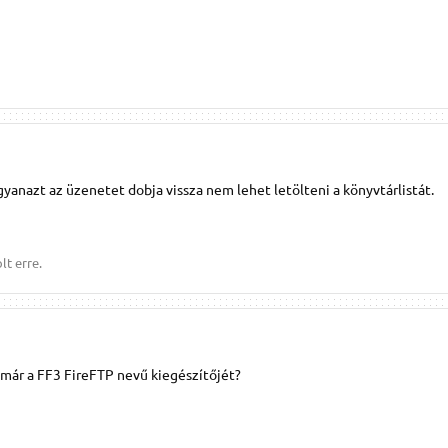
yanazt az üzenetet dobja vissza nem lehet letölteni a könyvtárlistát.
lt erre.
 már a FF3 FireFTP nevű kiegészítőjét?