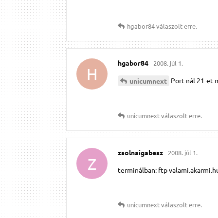
hgabor84
válaszolt erre.
hgabor84
2008. júl 1.
H
Port-nál 21-et
unicumnext
unicumnext
válaszolt erre.
zsolnaigabesz
2008. júl 1.
Z
terminálban: ftp valami.akarmi.hu
unicumnext
válaszolt erre.