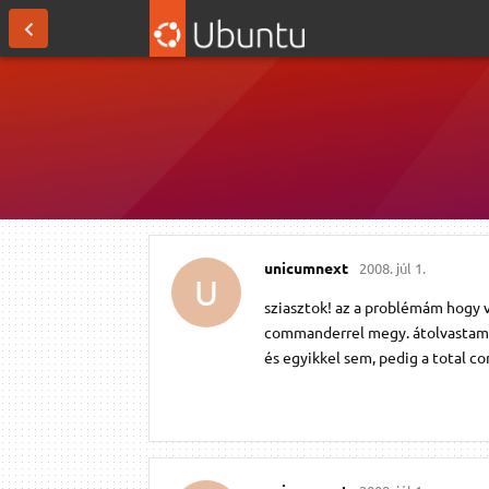
unicumnext
2008. júl 1.
U
sziasztok! az a problémám hogy v
commanderrel megy. átolvastam 
és egyikkel sem, pedig a total c