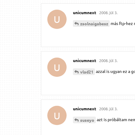
unicumnext
2008. júl 3.
U
más ftp-hez
zsolnaigabesz
unicumnext
2008. júl 3.
U
azzal is ugyan ez a 
vlad21
unicumnext
2008. júl 3.
U
azt is próbáltam n
suseyo