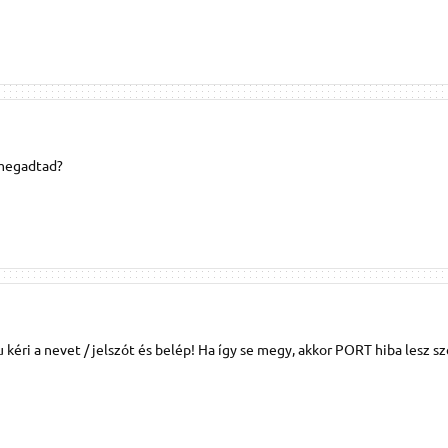
 megadtad?
 kéri a nevet / jelszót és belép! Ha így se megy, akkor PORT hiba lesz s