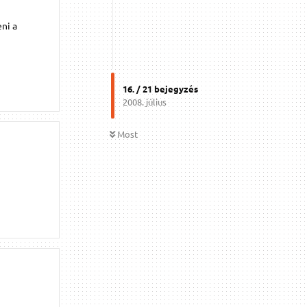
eni a
16
. /
21
bejegyzés
2008. július
Most