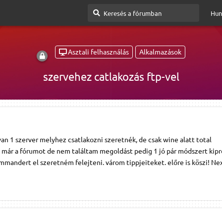
Hun
Asztali felhasználás
Alkalmazások
szervehez catlakozás ftp-vel
an 1 szerver melyhez csatlakozni szeretnék, de csak wine alatt total
már a fórumot de nem találtam megoldást pedig 1 jó pár módszert kip
ommandert el szeretném felejteni. várom tippjeiteket. előre is köszi! Ne