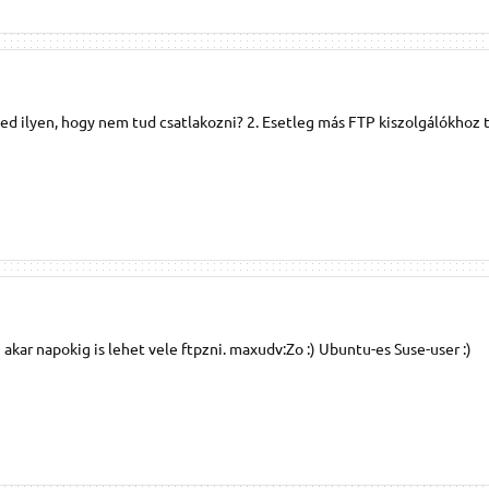
ped ilyen, hogy nem tud csatlakozni? 2. Esetleg más FTP kiszolgálókhoz 
ar napokig is lehet vele ftpzni. maxudv:Zo :) Ubuntu-es Suse-user :)