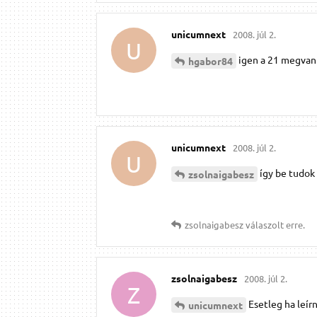
unicumnext
2008. júl 2.
U
igen a 21 megvan
hgabor84
unicumnext
2008. júl 2.
U
így be tudok
zsolnaigabesz
zsolnaigabesz
válaszolt erre.
zsolnaigabesz
2008. júl 2.
Z
Esetleg ha leír
unicumnext