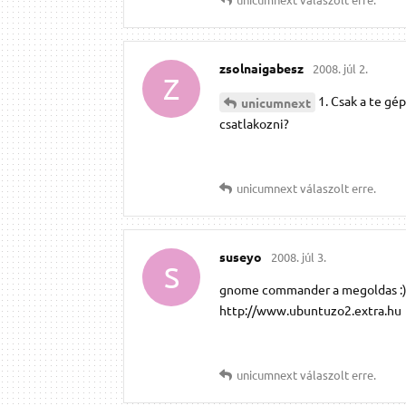
zsolnaigabesz
2008. júl 2.
Z
1. Csak a te gé
unicumnext
csatlakozni?
unicumnext
válaszolt erre.
suseyo
2008. júl 3.
S
gnome commander a megoldas :) ak
http://www.ubuntuzo2.extra.hu
unicumnext
válaszolt erre.