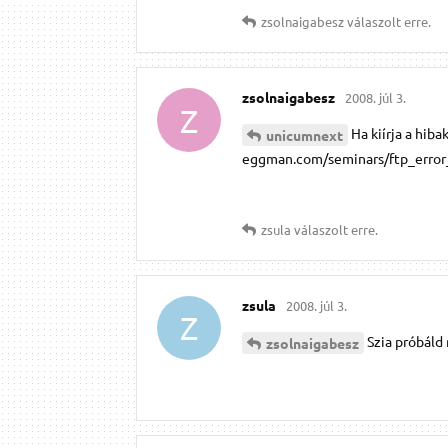
zsolnaigabesz
válaszolt erre.
zsolnaigabesz
2008. júl 3.
Z
Ha kiírja a hib
unicumnext
eggman.com/seminars/ftp_error
zsula
válaszolt erre.
zsula
2008. júl 3.
Z
Szia próbáld 
zsolnaigabesz