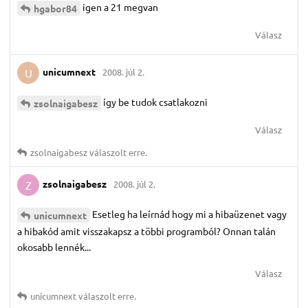
igen a 21 megvan
hgabor84
Válasz
unicumnext
2008. júl 2.
U
így be tudok csatlakozni
zsolnaigabesz
Válasz
zsolnaigabesz
válaszolt erre.
zsolnaigabesz
2008. júl 2.
Z
Esetleg ha leírnád hogy mi a hibaüzenet vagy
unicumnext
a hibakód amit visszakapsz a többi programból? Onnan talán
okosabb lennék...
Válasz
unicumnext
válaszolt erre.