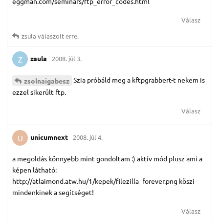
eggman.com/seminars/ftp_error_codes.html
Válasz
zsula
válaszolt erre.
zsula
2008. júl 3.
Z
Szia próbáld meg a kftpgrabbert-t nekem is
zsolnaigabesz
ezzel sikerült ftp.
Válasz
unicumnext
2008. júl 4.
U
a megoldás könnyebb mint gondoltam :) aktív mód plusz ami a
képen látható:
http://atlaimond.atw.hu/1/kepek/filezilla_forever.png köszi
mindenkinek a segítséget!
Válasz