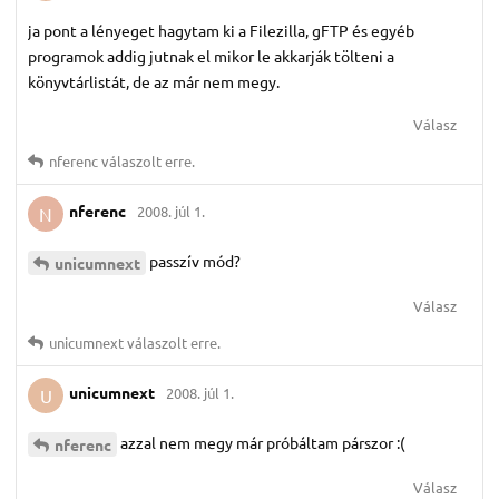
ja pont a lényeget hagytam ki a Filezilla, gFTP és egyéb
programok addig jutnak el mikor le akkarják tölteni a
könyvtárlistát, de az már nem megy.
Válasz
nferenc
válaszolt erre.
nferenc
2008. júl 1.
N
passzív mód?
unicumnext
Válasz
unicumnext
válaszolt erre.
unicumnext
2008. júl 1.
U
azzal nem megy már próbáltam párszor :(
nferenc
Válasz