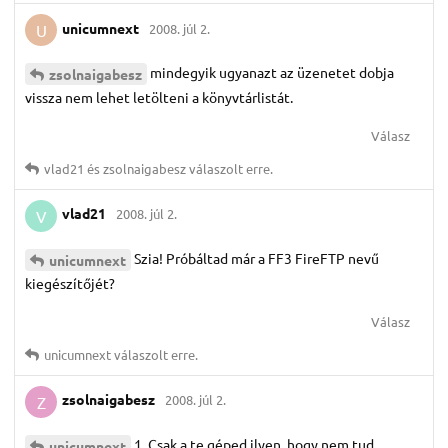
unicumnext
2008. júl 2.
U
mindegyik ugyanazt az üzenetet dobja
zsolnaigabesz
vissza nem lehet letölteni a könyvtárlistát.
Válasz
vlad21
és
zsolnaigabesz
válaszolt erre.
vlad21
2008. júl 2.
V
Szia! Próbáltad már a FF3 FireFTP nevű
unicumnext
kiegészítőjét?
Válasz
unicumnext
válaszolt erre.
zsolnaigabesz
2008. júl 2.
Z
1. Csak a te géped ilyen, hogy nem tud
unicumnext