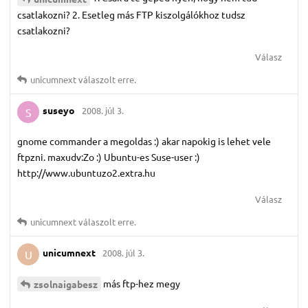
csatlakozni? 2. Esetleg más FTP kiszolgálókhoz tudsz
csatlakozni?
Válasz
unicumnext
válaszolt erre.
suseyo
2008. júl 3.
S
gnome commander a megoldas :) akar napokig is lehet vele
ftpzni. maxudv:Zo :) Ubuntu-es Suse-user :)
http://www.ubuntuzo2.extra.hu
Válasz
unicumnext
válaszolt erre.
unicumnext
2008. júl 3.
U
más ftp-hez megy
zsolnaigabesz