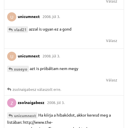
Válasz
unicumnext
2008. júl 3.
U
azzal is ugyan ez a gond
vlad21
Válasz
unicumnext
2008. júl 3.
U
azt is próbáltam nem megy
suseyo
Válasz
zsolnaigabesz
válaszolt erre.
zsolnaigabesz
2008. júl 3.
Z
Ha kiírja a hibakódot, akkor keresd meg a
unicumnext
listában: http://www.the-