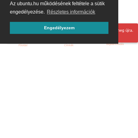
Az ubuntu.hu működésének feltétele a sütik
engedélyezése.
Részletes információk
Engedélyezem
Hoppá! Valami hiba történt. Frissítse az oldalt és próbálja meg újra.
Bejelentkezés
Főoldal
Címkék
Kezdőoldal
Blog
ÁSZF
Szabályzat
Kapcsolat
ubuntu.hu :: Magyar Ubuntu Közösség
© 2007 – 2026