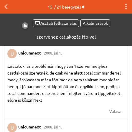
15
. /
21
bejegyzés
Asztali felhasználás
Alkalmazások
szervehez catlakozás ftp-vel
unicumnext
2008. júl 1.
U
sziasztok! az a problémám hogy van 1 szerver melyhez
csatlakozni szeretnék, de csak wine alatt total commanderrel
megy. átolvastam már a fórumot de nem találtam megoldást
pedig 1 jó pár módszert kipróbáltam és egyikkel sem, pedig a
total commandert el szeretném felejteni. várom tippjeiteket.
előre is köszi! Next
Válasz
unicumnext
2008. júl 1.
U