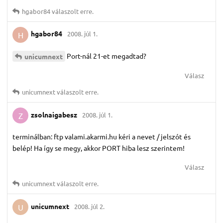
hgabor84
válaszolt erre.
hgabor84
2008. júl 1.
H
Port-nál 21-et megadtad?
unicumnext
Válasz
unicumnext
válaszolt erre.
zsolnaigabesz
2008. júl 1.
Z
terminálban: ftp valami.akarmi.hu kéri a nevet / jelszót és
belép! Ha így se megy, akkor PORT hiba lesz szerintem!
Válasz
unicumnext
válaszolt erre.
unicumnext
2008. júl 2.
U