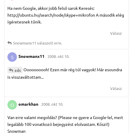
Ha nem Google, akkor jobb felső sarok Keresés:
http://ubuntu.hu/search/node/skype+mikrofon A második elég
ígéretesnek tűnik.
Válasz
Snowmanx11
válaszolt erre.
Snowmanx11
2008. okt 10.
S
Oooooooooh! Ezen már rég túl vagyok! Már esoundra
sdc
is visszaváltottam...
Válasz
omarkhan
2008. okt 10.
O
Van erre valami megoldás? (Please ne gyere a Google-lel, mert
legalább 100 vonatkozó bejegyzést elolvastam. Köszi!)
Snowman