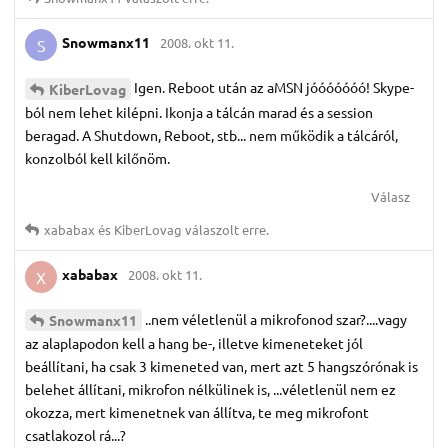
Snowmanx11
2008. okt 11.
S
Igen. Reboot után az aMSN jóóóóóóó! Skype-
KiberLovag
ból nem lehet kilépni. Ikonja a tálcán marad és a session
beragad. A Shutdown, Reboot, stb... nem működik a tálcáról,
konzolból kell kilőnöm.
Válasz
xababax
és
KiberLovag
válaszolt erre.
xababax
2008. okt 11.
X
..nem véletlenül a mikrofonod szar?....vagy
Snowmanx11
az alaplapodon kell a hang be-, illetve kimeneteket jól
beállítani, ha csak 3 kimeneted van, mert azt 5 hangszórónak is
belehet állítani, mikrofon nélkülinek is, ...véletlenül nem ez
okozza, mert kimenetnek van állítva, te meg mikrofont
csatlakozol rá...?