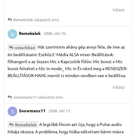
Válasz
Remekelek
válaszolt erre.
Remekelek
2008. okt 10.
R
Hát szerintem ahány gép annyi féle, de íme az
omarkhan
én beállításaim: Eszköz:C-Média ALSA mixer Beállítások:
főhangerő x az összes Mic x Kapcsolók fülön: Mic boost x Mic
boost felvétel x Mic In mode_ Mic in És nézd meg a RENDSZER-
BEÁLLÍTÁSOK-HANG menüt is minden rendben van e beállítva.
Válasz
Snowmanx11
válaszolt erre.
Snowmanx11
2008. okt 11.
S
A legtöbb fórum azt írja, hogy a Pulse audio
Remekelek
hibája okozza. A probléma, hogy hiába váltottam bármi másra