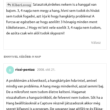
Sziasztok,érdekes nekem is a hanggal van
KiberLovag
bajom. 3, 4 napja nem megy a hang, hívni sem tudok és hívást
sem tudok fogadni, azt írja ki hogy hangkárty probléma! A
furcsa az egészben az hogy azelőtt 3 hónapig minden ment
tökéletesen...! Hogy mi lett vele ezelőt 3, 4 napja nem tudom,
de azóta csak win alól tudok skypozni!
Válasz
ENNYIVEL KÉSŐBB:
9 NAP
ricsi-pontaz
2008. okt 21.
R
A problémám a következő, a hangkártyám hda-intel, amivel
mindig van probléma. A hang megy mindenhol, azzal semmi baj.
De a mikrofont nem tudom életre kelteni. Magamat
visszahallom a hangszórókból, de felvenni nem tudom. Sőt ha a
Hang beállításoknál a Capture résznél játszadozok akkor még
szeret kifagyni is a program. De ugyanez igaz aMSN-re és Ekiga-