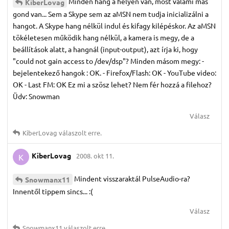
Minden hang a helyén van, most valami más
KiberLovag
gond van... Sem a Skype sem az aMSN nem tudja inicializálni a
hangot. A Skype hang nélkül indul és kifagy kilépéskor. Az aMSN
tökéletesen működik hang nélkül, a kamera is megy, de a
beállítások alatt, a hangnál (input-output), azt írja ki, hogy
"could not gain access to /dev/dsp"? Minden másom megy: -
bejelentekező hangok : OK. - Firefox/Flash: OK - YouTube video:
OK - Last FM: OK Ez mi a szösz lehet? Nem fér hozzá a filehoz?
Üdv: Snowman
Válasz
KiberLovag
válaszolt erre.
KiberLovag
2008. okt 11.
K
Mindent visszaraktál PulseAudio-ra?
Snowmanx11
Innentől tippem sincs... :(
Válasz
Snowmanx11
válaszolt erre.