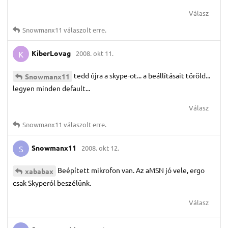
Válasz
Snowmanx11
válaszolt erre.
KiberLovag
2008. okt 11.
K
tedd újra a skype-ot... a beállításait töröld...
Snowmanx11
legyen minden default...
Válasz
Snowmanx11
válaszolt erre.
Snowmanx11
2008. okt 12.
S
Beépített mikrofon van. Az aMSN jó vele, ergo
xababax
csak Skyperól beszélünk.
Válasz