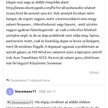
(skype-oss) vagy az alábbi megoldás alant:
http://www.ubuntugeek.com/fix-for-all-pulseaudio-related-
issues.html kb semmit sem ért. Volt amelyik kicsikart némi
hangot, de súgott nagyon, ezért a kommunikáció nem megy
valami fényesen... Mikrofonboost vagy ilyesmi, - amit szintén
nagyon gyakran felemlegetnek - az csak a mikrofon felvételi
szintjére segít rá, de az alap problémát nem oldja meg. Sajnos,
partnereim miatt, csak és kizárólag skype-ra lenne szükségem,
mert ők windows függők. A skypepal ugyanaz a problémám az
asztali gépen, az MSI Wind-en, valamint ezen a laptopon, amiről
írok: Acer TravelMate 4233. Ha erre jár valami guru, sötétítsen
már fel légyszi! Köszönöm: Snowman
Válasz
Snowmanx11
válaszolt erre.
Snowmanx11
2008. okt 11.
S
Ma végig csináltam az alábbi oldalon
Snowmanx11
közzéadott instukciókat: https://wiki.ubuntu.com/PulseAudio