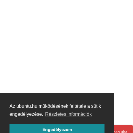
Az ubuntu.hu működésének feltétele a sütik
engedélyezése.
Részletes információk
Engedélyezem
Hoppá! Valami hiba történt. Frissítse az oldalt és próbálja meg újra.