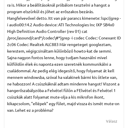
ra is. Mikor a beállításoknál próbálom tesztelni a hangot a
program elszürkül és jöhet az erőszakos bezárás.
Hangfelvevővel detto. Itt van pár parancs kimenete: lspci|grep -
i audio00:14.2 Audio device: ATI Technologies Inc IXP SB4x0
High Definition Audio Controller (rev 01) cat
/proc/asound/card*/codec\#*|grep -i codec Codec: Conexant ID
2c06 Codec: Realtek ALC883 Már rengeteget googleztam,
kerestem, végigcsináltam különböző howto-kat de semmi.
Sajna nagyon fontos lenne, hogy tudjam használni mivel
külföldön élek és naponta ezen szeretnék kommunikálni a
családommal. Az pedig elég idegesítő, hogy folyamat át kell
mennem windowsba, szóval ha valakinek bármi kis ötlete van,
ne habozzon! A csúszkáknál adtam mindenre hangot! Viszont a
hangerőszabályzóba a Felvétel fülön a FElvétel és Felvétel 1
csúszkák alatt folyamat mute-olja a kis mikrofon ikont,
kikapcsolom, "ellépek" egy fület, majd vissza és ismét mute-on
van. Lehet ez a probléma?
Válasz