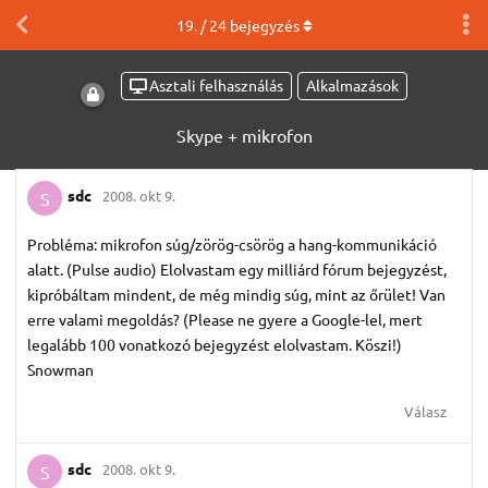
19
. /
24
bejegyzés
Asztali felhasználás
Alkalmazások
Skype + mikrofon
sdc
2008. okt 9.
S
Probléma: mikrofon súg/zörög-csörög a hang-kommunikáció
alatt. (Pulse audio) Elolvastam egy milliárd fórum bejegyzést,
kipróbáltam mindent, de még mindig súg, mint az őrület! Van
erre valami megoldás? (Please ne gyere a Google-lel, mert
legalább 100 vonatkozó bejegyzést elolvastam. Köszi!)
Snowman
Válasz
sdc
2008. okt 9.
S