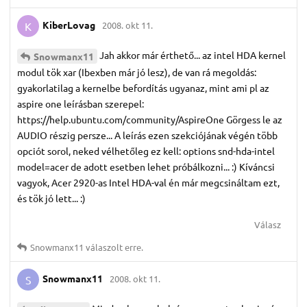
KiberLovag
2008. okt 11.
K
Jah akkor már érthető... az intel HDA kernel
Snowmanx11
modul tök xar (Ibexben már jó lesz), de van rá megoldás:
gyakorlatilag a kernelbe befordítás ugyanaz, mint ami pl az
aspire one leírásban szerepel:
https://help.ubuntu.com/community/AspireOne Görgess le az
AUDIO részig persze... A leírás ezen szekciójának végén több
opciót sorol, neked vélhetőleg ez kell: options snd-hda-intel
model=acer de adott esetben lehet próbálkozni... :) Kíváncsi
vagyok, Acer 2920-as Intel HDA-val én már megcsináltam ezt,
és tök jó lett... :)
Válasz
Snowmanx11
válaszolt erre.
Snowmanx11
2008. okt 11.
S