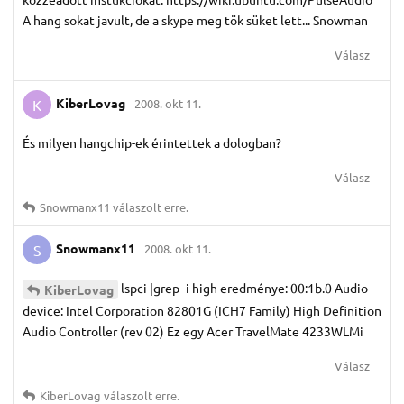
A hang sokat javult, de a skype meg tök süket lett... Snowman
Válasz
KiberLovag
2008. okt 11.
K
És milyen hangchip-ek érintettek a dologban?
Válasz
Snowmanx11
válaszolt erre.
Snowmanx11
2008. okt 11.
S
lspci |grep -i high eredménye: 00:1b.0 Audio
KiberLovag
device: Intel Corporation 82801G (ICH7 Family) High Definition
Audio Controller (rev 02) Ez egy Acer TravelMate 4233WLMi
Válasz
KiberLovag
válaszolt erre.