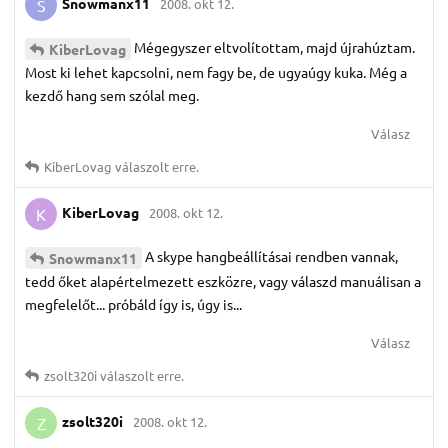
Snowmanx11
2008. okt 12.
S
Mégegyszer eltvolítottam, majd újrahúztam.
KiberLovag
Most ki lehet kapcsolni, nem fagy be, de ugyaúgy kuka. Még a
kezdő hang sem szólal meg.
Válasz
KiberLovag
válaszolt erre.
KiberLovag
2008. okt 12.
K
A skype hangbeállításai rendben vannak,
Snowmanx11
tedd őket alapértelmezett eszközre, vagy válaszd manuálisan a
megfelelőt... próbáld így is, úgy is...
Válasz
zsolt320i
válaszolt erre.
zsolt320i
2008. okt 12.
Z