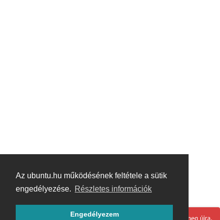
Az ubuntu.hu működésének feltétele a sütik
engedélyezése.
Részletes információk
Engedélyezem
Hoppá! Valami hiba történt. Frissítse az oldalt és próbálja meg újra.