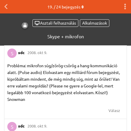
19
. /
24
bejegyzés
Asztali felhasználás
Alkalmazások
Skype + mikrofon
sdc
2008. okt 9.
S
Probléma: mikrofon súg/zörög-csörög a hang-kommunikáció
alatt. (Pulse audio) Elolvastam egy milliárd fórum bejegyzést,
kipróbáltam mindent, de még mindig súg, mint az őrület! Van
erre valami megoldás? (Please ne gyere a Google-lel, mert
legalább 100 vonatkozó bejegyzést elolvastam. Köszi!)
Snowman
Válasz
sdc
2008. okt 9.
S