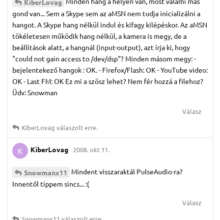
Minden hang a helyén van, most valami más
KiberLovag
gond van... Sem a Skype sem az aMSN nem tudja inicializálni a
hangot. A Skype hang nélkül indul és kifagy kilépéskor. Az aMSN
tökéletesen működik hang nélkül, a kamera is megy, de a
beállítások alatt, a hangnál (input-output), azt írja ki, hogy
"could not gain access to /dev/dsp"? Minden másom megy: -
bejelentekező hangok : OK. - Firefox/Flash: OK - YouTube video:
OK - Last FM: OK Ez mi a szösz lehet? Nem fér hozzá a filehoz?
Üdv: Snowman
Válasz
KiberLovag
válaszolt erre.
KiberLovag
2008. okt 11.
K
Mindent visszaraktál PulseAudio-ra?
Snowmanx11
Innentől tippem sincs... :(
Válasz
Snowmanx11
válaszolt erre.