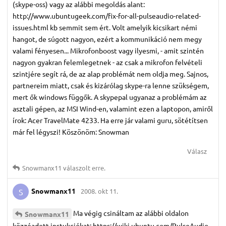
(skype-oss) vagy az alábbi megoldás alant:
http://www.ubuntugeek.com/fix-for-all-pulseaudio-related-
issues.html kb semmit sem ért. Volt amelyik kicsikart némi
hangot, de súgott nagyon, ezért a kommunikáció nem megy
valami fényesen... Mikrofonboost vagy ilyesmi, - amit szintén
nagyon gyakran felemlegetnek - az csak a mikrofon felvételi
szintjére segít rá, de az alap problémát nem oldja meg. Sajnos,
partnereim miatt, csak és kizárólag skype-ra lenne szükségem,
mert ők windows függők. A skypepal ugyanaz a problémám az
asztali gépen, az MSI Wind-en, valamint ezen a laptopon, amiről
írok: Acer TravelMate 4233. Ha erre jár valami guru, sötétítsen
már fel légyszi! Köszönöm: Snowman
Válasz
Snowmanx11
válaszolt erre.
Snowmanx11
2008. okt 11.
S
Ma végig csináltam az alábbi oldalon
Snowmanx11
közzéadott instukciókat: https://wiki.ubuntu.com/PulseAudio