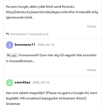
Ha nem Google, akkor jobb felső sarok Keresés:
http://ubuntu.hu/search/node/skype+mikrofon A második elég
ígéretesnek tűnik.
Válasz
Snowmanx11
válaszolt erre.
Snowmanx11
2008. okt 10.
S
Oooooooooh! Ezen már rég túl vagyok! Már esoundra
sdc
is visszaváltottam...
Válasz
omarkhan
2008. okt 10.
O
Van erre valami megoldás? (Please ne gyere a Google-lel, mert
legalább 100 vonatkozó bejegyzést elolvastam. Köszi!)
Snowman