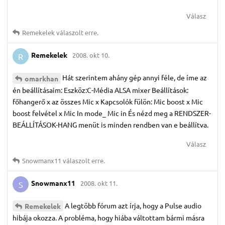
Válasz
Remekelek
válaszolt erre.
Remekelek
2008. okt 10.
R
Hát szerintem ahány gép annyi féle, de íme az
omarkhan
én beállításaim: Eszköz:C-Média ALSA mixer Beállítások:
főhangerő x az összes Mic x Kapcsolók fülön: Mic boost x Mic
boost felvétel x Mic In mode_ Mic in És nézd meg a RENDSZER-
BEÁLLÍTÁSOK-HANG menüt is minden rendben van e beállítva.
Válasz
Snowmanx11
válaszolt erre.
Snowmanx11
2008. okt 11.
S
A legtöbb fórum azt írja, hogy a Pulse audio
Remekelek
hibája okozza. A probléma, hogy hiába váltottam bármi másra