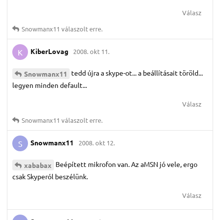
Válasz
Snowmanx11
válaszolt erre.
KiberLovag
2008. okt 11.
K
tedd újra a skype-ot... a beállításait töröld...
Snowmanx11
legyen minden default...
Válasz
Snowmanx11
válaszolt erre.
Snowmanx11
2008. okt 12.
S
Beépített mikrofon van. Az aMSN jó vele, ergo
xababax
csak Skyperól beszélünk.
Válasz