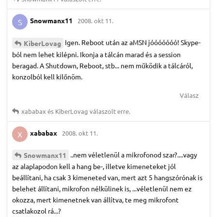
Snowmanx11
2008. okt 11.
S
Igen. Reboot után az aMSN jóóóóóóó! Skype-
KiberLovag
ból nem lehet kilépni. Ikonja a tálcán marad és a session
beragad. A Shutdown, Reboot, stb... nem működik a tálcáról,
konzolból kell kilőnöm.
Válasz
xababax
és
KiberLovag
válaszolt erre.
xababax
2008. okt 11.
X
..nem véletlenül a mikrofonod szar?....vagy
Snowmanx11
az alaplapodon kell a hang be-, illetve kimeneteket jól
beállítani, ha csak 3 kimeneted van, mert azt 5 hangszórónak is
belehet állítani, mikrofon nélkülinek is, ...véletlenül nem ez
okozza, mert kimenetnek van állítva, te meg mikrofont
csatlakozol rá...?