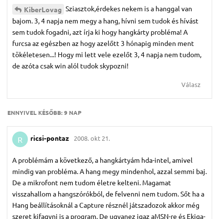
Sziasztok,érdekes nekem is a hanggal van
KiberLovag
bajom. 3, 4 napja nem megy a hang, hívni sem tudok és hívást
sem tudok fogadni, azt írja ki hogy hangkárty probléma! A
furcsa az egészben az hogy azelőtt 3 hónapig minden ment
tökéletesen...! Hogy mi lett vele ezelőt 3, 4 napja nem tudom,
de azóta csak win alól tudok skypozni!
Válasz
ENNYIVEL KÉSŐBB:
9 NAP
ricsi-pontaz
2008. okt 21.
R
A problémám a következő, a hangkártyám hda-intel, amivel
mindig van probléma. A hang megy mindenhol, azzal semmi baj.
De a mikrofont nem tudom életre kelteni. Magamat
visszahallom a hangszórókból, de felvenni nem tudom. Sőt ha a
Hang beállításoknál a Capture résznél játszadozok akkor még
szeret kifagyni is a program. De ugyanez igaz aMSN-re és Ekiga-