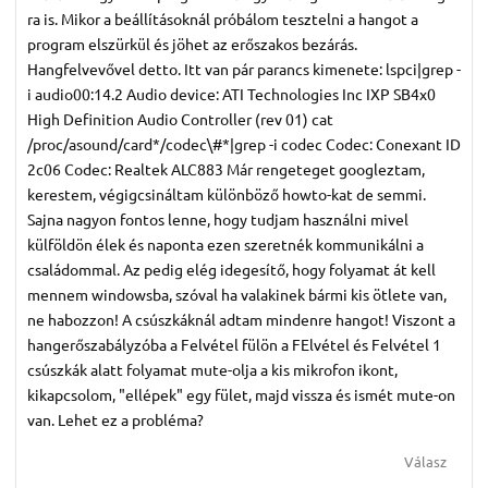
ra is. Mikor a beállításoknál próbálom tesztelni a hangot a
program elszürkül és jöhet az erőszakos bezárás.
Hangfelvevővel detto. Itt van pár parancs kimenete: lspci|grep -
i audio00:14.2 Audio device: ATI Technologies Inc IXP SB4x0
High Definition Audio Controller (rev 01) cat
/proc/asound/card*/codec\#*|grep -i codec Codec: Conexant ID
2c06 Codec: Realtek ALC883 Már rengeteget googleztam,
kerestem, végigcsináltam különböző howto-kat de semmi.
Sajna nagyon fontos lenne, hogy tudjam használni mivel
külföldön élek és naponta ezen szeretnék kommunikálni a
családommal. Az pedig elég idegesítő, hogy folyamat át kell
mennem windowsba, szóval ha valakinek bármi kis ötlete van,
ne habozzon! A csúszkáknál adtam mindenre hangot! Viszont a
hangerőszabályzóba a Felvétel fülön a FElvétel és Felvétel 1
csúszkák alatt folyamat mute-olja a kis mikrofon ikont,
kikapcsolom, "ellépek" egy fület, majd vissza és ismét mute-on
van. Lehet ez a probléma?
Válasz