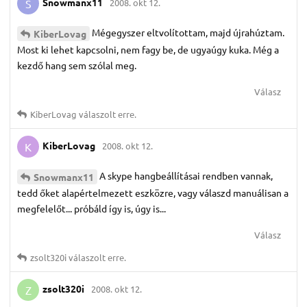
Snowmanx11
2008. okt 12.
S
Mégegyszer eltvolítottam, majd újrahúztam.
KiberLovag
Most ki lehet kapcsolni, nem fagy be, de ugyaúgy kuka. Még a
kezdő hang sem szólal meg.
Válasz
KiberLovag
válaszolt erre.
KiberLovag
2008. okt 12.
K
A skype hangbeállításai rendben vannak,
Snowmanx11
tedd őket alapértelmezett eszközre, vagy válaszd manuálisan a
megfelelőt... próbáld így is, úgy is...
Válasz
zsolt320i
válaszolt erre.
zsolt320i
2008. okt 12.
Z