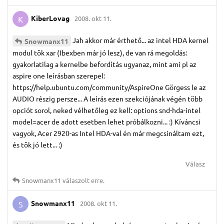
KiberLovag
2008. okt 11.
K
Jah akkor már érthető... az intel HDA kernel
Snowmanx11
modul tök xar (Ibexben már jó lesz), de van rá megoldás:
gyakorlatilag a kernelbe befordítás ugyanaz, mint ami pl az
aspire one leírásban szerepel:
https://help.ubuntu.com/community/AspireOne Görgess le az
AUDIO részig persze... A leírás ezen szekciójának végén több
opciót sorol, neked vélhetőleg ez kell: options snd-hda-intel
model=acer de adott esetben lehet próbálkozni... :) Kíváncsi
vagyok, Acer 2920-as Intel HDA-val én már megcsináltam ezt,
és tök jó lett... :)
Válasz
Snowmanx11
válaszolt erre.
Snowmanx11
2008. okt 11.
S