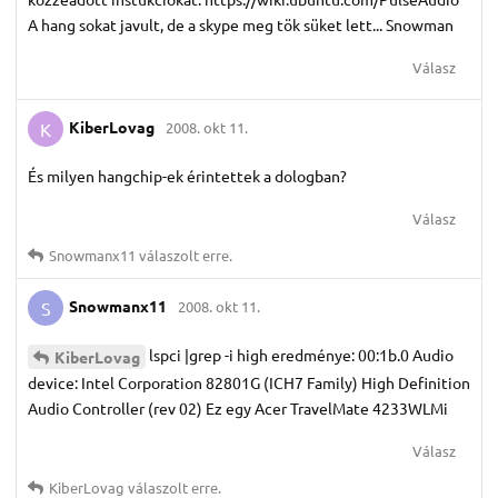
A hang sokat javult, de a skype meg tök süket lett... Snowman
Válasz
KiberLovag
2008. okt 11.
K
És milyen hangchip-ek érintettek a dologban?
Válasz
Snowmanx11
válaszolt erre.
Snowmanx11
2008. okt 11.
S
lspci |grep -i high eredménye: 00:1b.0 Audio
KiberLovag
device: Intel Corporation 82801G (ICH7 Family) High Definition
Audio Controller (rev 02) Ez egy Acer TravelMate 4233WLMi
Válasz
KiberLovag
válaszolt erre.