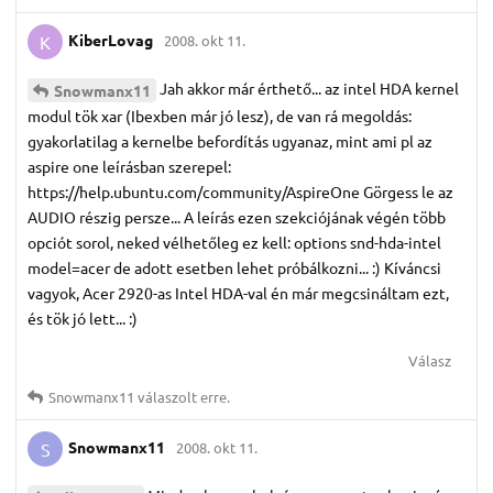
KiberLovag
2008. okt 11.
K
Jah akkor már érthető... az intel HDA kernel
Snowmanx11
modul tök xar (Ibexben már jó lesz), de van rá megoldás:
gyakorlatilag a kernelbe befordítás ugyanaz, mint ami pl az
aspire one leírásban szerepel:
https://help.ubuntu.com/community/AspireOne Görgess le az
AUDIO részig persze... A leírás ezen szekciójának végén több
opciót sorol, neked vélhetőleg ez kell: options snd-hda-intel
model=acer de adott esetben lehet próbálkozni... :) Kíváncsi
vagyok, Acer 2920-as Intel HDA-val én már megcsináltam ezt,
és tök jó lett... :)
Válasz
Snowmanx11
válaszolt erre.
Snowmanx11
2008. okt 11.
S