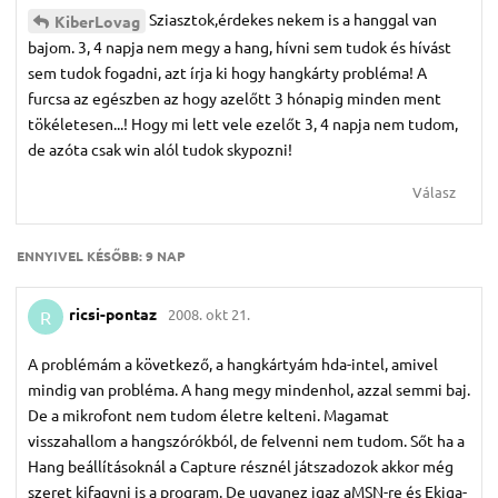
Sziasztok,érdekes nekem is a hanggal van
KiberLovag
bajom. 3, 4 napja nem megy a hang, hívni sem tudok és hívást
sem tudok fogadni, azt írja ki hogy hangkárty probléma! A
furcsa az egészben az hogy azelőtt 3 hónapig minden ment
tökéletesen...! Hogy mi lett vele ezelőt 3, 4 napja nem tudom,
de azóta csak win alól tudok skypozni!
Válasz
ENNYIVEL KÉSŐBB:
9 NAP
ricsi-pontaz
2008. okt 21.
R
A problémám a következő, a hangkártyám hda-intel, amivel
mindig van probléma. A hang megy mindenhol, azzal semmi baj.
De a mikrofont nem tudom életre kelteni. Magamat
visszahallom a hangszórókból, de felvenni nem tudom. Sőt ha a
Hang beállításoknál a Capture résznél játszadozok akkor még
szeret kifagyni is a program. De ugyanez igaz aMSN-re és Ekiga-