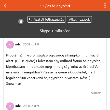
19
. /
24
bejegyzés
Asztali felhasználás
Alkalmazások
Skype + mikrofon
sdc
2008. okt 9.
S
Probléma: mikrofon súg/zörög-csörög a hang-kommunikáció
alatt. (Pulse audio) Elolvastam egy milliárd fórum bejegyzést,
kipróbáltam mindent, de még mindig súg, mint az őrület! Van
erre valami megoldás? (Please ne gyere a Google-lel, mert
legalább 100 vonatkozó bejegyzést elolvastam. Köszi!)
Snowman
Válasz
sdc
2008. okt 9.
S