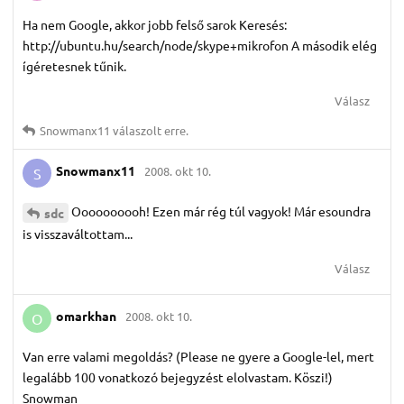
Ha nem Google, akkor jobb felső sarok Keresés:
http://ubuntu.hu/search/node/skype+mikrofon A második elég
ígéretesnek tűnik.
Válasz
Snowmanx11
válaszolt erre.
Snowmanx11
2008. okt 10.
S
Oooooooooh! Ezen már rég túl vagyok! Már esoundra
sdc
is visszaváltottam...
Válasz
omarkhan
2008. okt 10.
O
Van erre valami megoldás? (Please ne gyere a Google-lel, mert
legalább 100 vonatkozó bejegyzést elolvastam. Köszi!)
Snowman