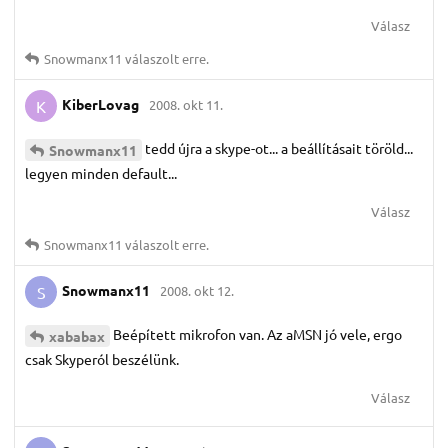
Válasz
Snowmanx11
válaszolt erre.
KiberLovag
2008. okt 11.
K
tedd újra a skype-ot... a beállításait töröld...
Snowmanx11
legyen minden default...
Válasz
Snowmanx11
válaszolt erre.
Snowmanx11
2008. okt 12.
S
Beépített mikrofon van. Az aMSN jó vele, ergo
xababax
csak Skyperól beszélünk.
Válasz