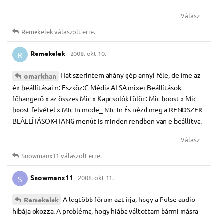
Válasz
Remekelek
válaszolt erre.
Remekelek
2008. okt 10.
R
Hát szerintem ahány gép annyi féle, de íme az
omarkhan
én beállításaim: Eszköz:C-Média ALSA mixer Beállítások:
főhangerő x az összes Mic x Kapcsolók fülön: Mic boost x Mic
boost felvétel x Mic In mode_ Mic in És nézd meg a RENDSZER-
BEÁLLÍTÁSOK-HANG menüt is minden rendben van e beállítva.
Válasz
Snowmanx11
válaszolt erre.
Snowmanx11
2008. okt 11.
S
A legtöbb fórum azt írja, hogy a Pulse audio
Remekelek
hibája okozza. A probléma, hogy hiába váltottam bármi másra