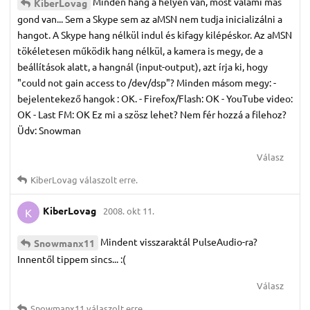
Minden hang a helyén van, most valami más
KiberLovag
gond van... Sem a Skype sem az aMSN nem tudja inicializálni a
hangot. A Skype hang nélkül indul és kifagy kilépéskor. Az aMSN
tökéletesen működik hang nélkül, a kamera is megy, de a
beállítások alatt, a hangnál (input-output), azt írja ki, hogy
"could not gain access to /dev/dsp"? Minden másom megy: -
bejelentekező hangok : OK. - Firefox/Flash: OK - YouTube video:
OK - Last FM: OK Ez mi a szösz lehet? Nem fér hozzá a filehoz?
Üdv: Snowman
Válasz
KiberLovag
válaszolt erre.
KiberLovag
2008. okt 11.
K
Mindent visszaraktál PulseAudio-ra?
Snowmanx11
Innentől tippem sincs... :(
Válasz
Snowmanx11
válaszolt erre.