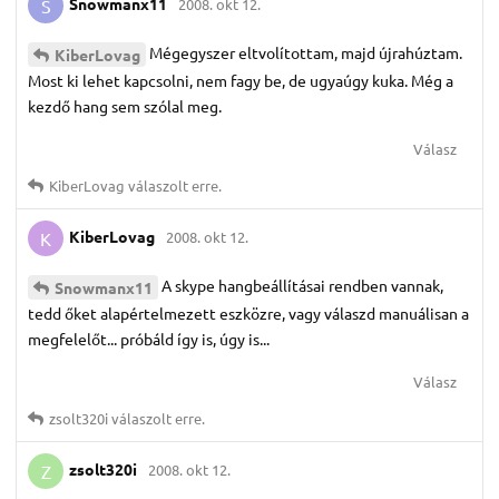
Snowmanx11
2008. okt 12.
S
Mégegyszer eltvolítottam, majd újrahúztam.
KiberLovag
Most ki lehet kapcsolni, nem fagy be, de ugyaúgy kuka. Még a
kezdő hang sem szólal meg.
Válasz
KiberLovag
válaszolt erre.
KiberLovag
2008. okt 12.
K
A skype hangbeállításai rendben vannak,
Snowmanx11
tedd őket alapértelmezett eszközre, vagy válaszd manuálisan a
megfelelőt... próbáld így is, úgy is...
Válasz
zsolt320i
válaszolt erre.
zsolt320i
2008. okt 12.
Z