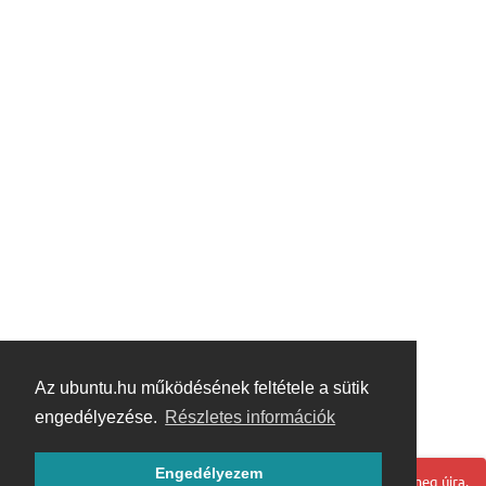
Az ubuntu.hu működésének feltétele a sütik
engedélyezése.
Részletes információk
Engedélyezem
Hoppá! Valami hiba történt. Frissítse az oldalt és próbálja meg újra.