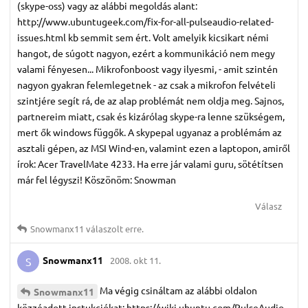
(skype-oss) vagy az alábbi megoldás alant:
http://www.ubuntugeek.com/fix-for-all-pulseaudio-related-
issues.html kb semmit sem ért. Volt amelyik kicsikart némi
hangot, de súgott nagyon, ezért a kommunikáció nem megy
valami fényesen... Mikrofonboost vagy ilyesmi, - amit szintén
nagyon gyakran felemlegetnek - az csak a mikrofon felvételi
szintjére segít rá, de az alap problémát nem oldja meg. Sajnos,
partnereim miatt, csak és kizárólag skype-ra lenne szükségem,
mert ők windows függők. A skypepal ugyanaz a problémám az
asztali gépen, az MSI Wind-en, valamint ezen a laptopon, amiről
írok: Acer TravelMate 4233. Ha erre jár valami guru, sötétítsen
már fel légyszi! Köszönöm: Snowman
Válasz
Snowmanx11
válaszolt erre.
Snowmanx11
2008. okt 11.
S
Ma végig csináltam az alábbi oldalon
Snowmanx11
közzéadott instukciókat: https://wiki.ubuntu.com/PulseAudio