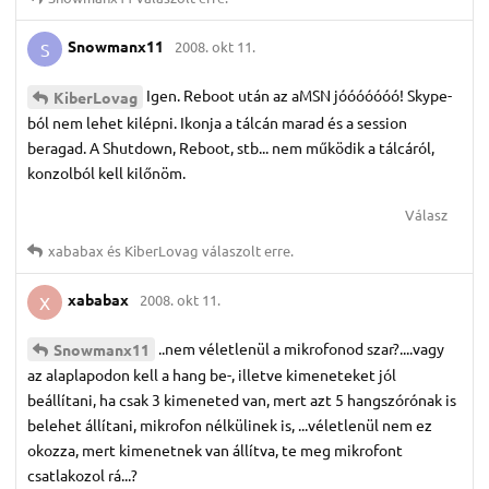
Snowmanx11
2008. okt 11.
S
Igen. Reboot után az aMSN jóóóóóóó! Skype-
KiberLovag
ból nem lehet kilépni. Ikonja a tálcán marad és a session
beragad. A Shutdown, Reboot, stb... nem működik a tálcáról,
konzolból kell kilőnöm.
Válasz
xababax
és
KiberLovag
válaszolt erre.
xababax
2008. okt 11.
X
..nem véletlenül a mikrofonod szar?....vagy
Snowmanx11
az alaplapodon kell a hang be-, illetve kimeneteket jól
beállítani, ha csak 3 kimeneted van, mert azt 5 hangszórónak is
belehet állítani, mikrofon nélkülinek is, ...véletlenül nem ez
okozza, mert kimenetnek van állítva, te meg mikrofont
csatlakozol rá...?