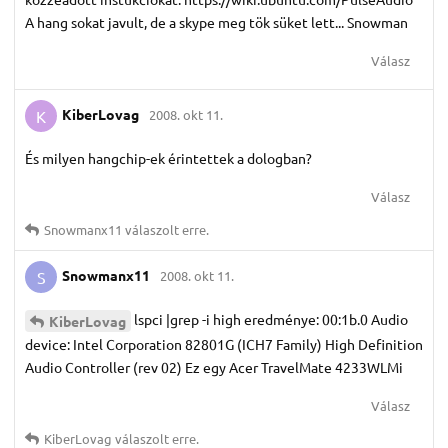
A hang sokat javult, de a skype meg tök süket lett... Snowman
Válasz
KiberLovag
2008. okt 11.
K
És milyen hangchip-ek érintettek a dologban?
Válasz
Snowmanx11
válaszolt erre.
Snowmanx11
2008. okt 11.
S
lspci |grep -i high eredménye: 00:1b.0 Audio
KiberLovag
device: Intel Corporation 82801G (ICH7 Family) High Definition
Audio Controller (rev 02) Ez egy Acer TravelMate 4233WLMi
Válasz
KiberLovag
válaszolt erre.