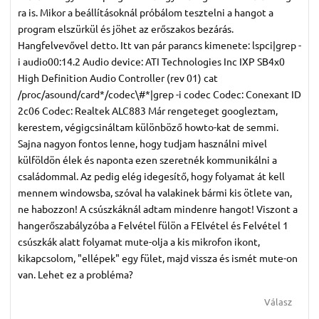
ra is. Mikor a beállításoknál próbálom tesztelni a hangot a
program elszürkül és jöhet az erőszakos bezárás.
Hangfelvevővel detto. Itt van pár parancs kimenete: lspci|grep -
i audio00:14.2 Audio device: ATI Technologies Inc IXP SB4x0
High Definition Audio Controller (rev 01) cat
/proc/asound/card*/codec\#*|grep -i codec Codec: Conexant ID
2c06 Codec: Realtek ALC883 Már rengeteget googleztam,
kerestem, végigcsináltam különböző howto-kat de semmi.
Sajna nagyon fontos lenne, hogy tudjam használni mivel
külföldön élek és naponta ezen szeretnék kommunikálni a
családommal. Az pedig elég idegesítő, hogy folyamat át kell
mennem windowsba, szóval ha valakinek bármi kis ötlete van,
ne habozzon! A csúszkáknál adtam mindenre hangot! Viszont a
hangerőszabályzóba a Felvétel fülön a FElvétel és Felvétel 1
csúszkák alatt folyamat mute-olja a kis mikrofon ikont,
kikapcsolom, "ellépek" egy fület, majd vissza és ismét mute-on
van. Lehet ez a probléma?
Válasz